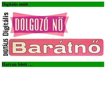
Digitális múlt
Hatvan felett …