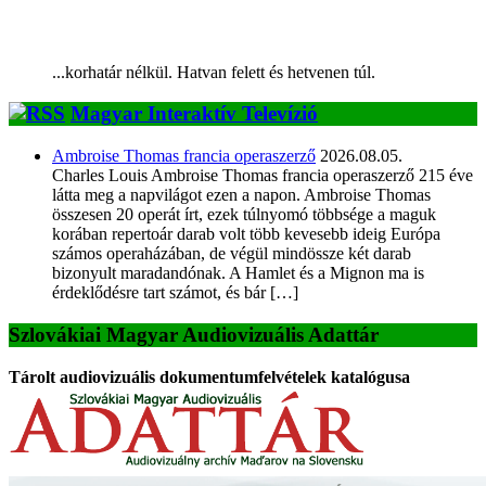
...korhatár nélkül. Hatvan felett és hetvenen túl.
Magyar Interaktív Televízió
Ambroise Thomas francia operaszerző
2026.08.05.
Charles Louis Ambroise Thomas francia operaszerző 215 éve
látta meg a napvilágot ezen a napon. Ambroise Thomas
összesen 20 operát írt, ezek túlnyomó többsége a maguk
korában repertoár darab volt több kevesebb ideig Európa
számos operaházában, de végül mindössze két darab
bizonyult maradandónak. A Hamlet és a Mignon ma is
érdeklődésre tart számot, és bár […]
Szlovákiai Magyar Audiovizuális Adattár
Tárolt audiovizuális dokumentumfelvételek katalógusa