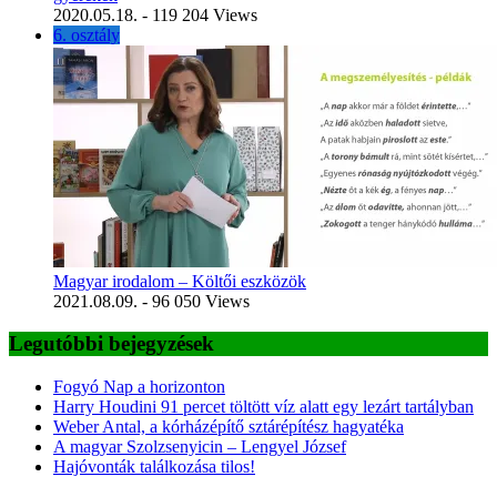
2020.05.18.
- 119 204 Views
6. osztály
Magyar irodalom – Költői eszközök
2021.08.09.
- 96 050 Views
Legutóbbi bejegyzések
Fogyó Nap a horizonton
Harry Houdini 91 percet töltött víz alatt egy lezárt tartályban
Weber Antal, a kórházépítő sztárépítész hagyatéka
A magyar Szolzsenyicin – Lengyel József
Hajóvonták találkozása tilos!