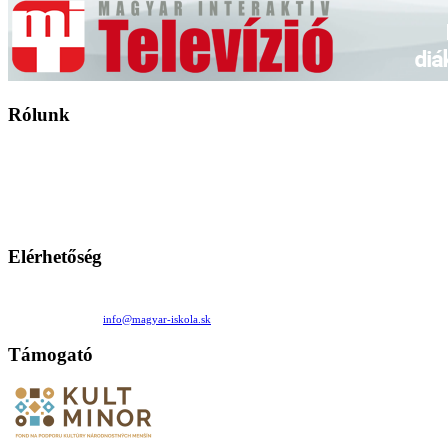
Rólunk
A Magyar Iskola a szlovákiai magyar iskolák, tanárok, szülők és
persze a diákok fóruma
Ezen az oldalon esetenként olyan írások jelennek meg, amelyek a hagyományos iskolafelfogástól eltérő
mintákat népszerűsítenek. Ennek következtében előfordulhat, hogy az idetévedő kiskorú felhasználók
látóköre gyorsabban szélesedik, mint azt a szülők esetleg szeretnék.
Elérhetőség
Családi Kör Egyesület/Združenie rod. kruhov
Medzilaborecká 17, 82101 Bratislava
+421 911 732 190 |
info@magyar-iskola.sk
Támogató