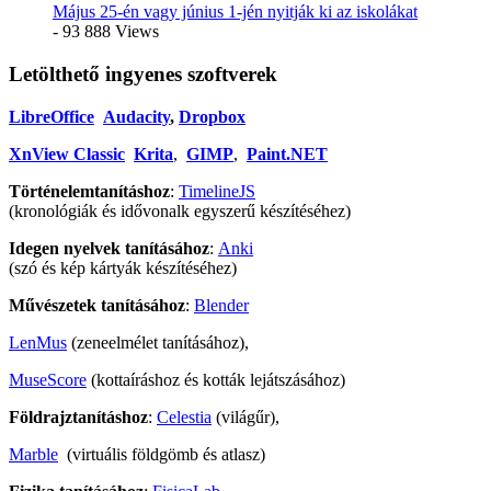
Május 25-én vagy június 1-jén nyitják ki az iskolákat
- 93 888 Views
Letölthető ingyenes szoftverek
LibreOffice
Audacity
,
Dropbox
XnView Classic
Krita
,
GIMP
,
Paint.NET
Történelemtanításhoz
:
TimelineJS
(kronológiák és idővonalk egyszerű készítéséhez)
Idegen nyelvek tanításához
:
Anki
(szó és kép kártyák készítéséhez)
Művészetek tanításához
:
Blender
LenMus
(zeneelmélet tanításához),
MuseScore
(kottaíráshoz és kották lejátszásához)
Földrajztanításhoz
:
Celestia
(világűr),
Marble
(virtuális földgömb és atlasz)