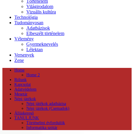
Történelem
Világirodalom
Vizuális kultúra
Technológia
Tudományosan
Adatbázisok
Elbeszélt történelem
Vélemény
Gyermeknevelés
Lélektan
Versenyek
Zene
Home
Home 2
Rólunk
Kapcsolat
Adatvédelem
Mesetár
Népi játékok
Népi játékok adatbázisa
Népi játékok (Csemadok)
Álláskereső
TANULJUNK
Történelmi évfordulók
Informatika szótár