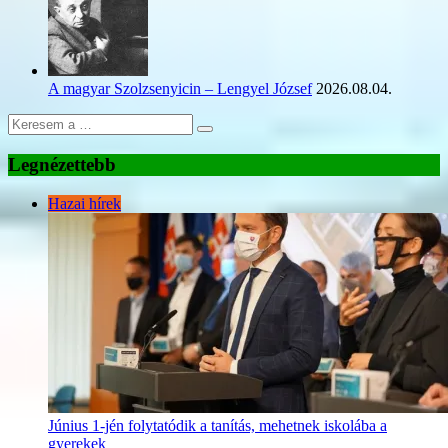
A magyar Szolzsenyicin – Lengyel József
2026.08.04.
Legnézettebb
Hazai hírek
Június 1-jén folytatódik a tanítás, mehetnek iskolába a
gyerekek