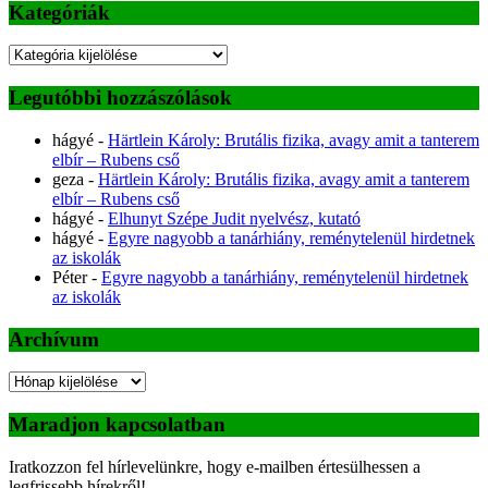
Kategóriák
Kategóriák
Legutóbbi hozzászólások
hágyé
-
Härtlein Károly: Brutális fizika, avagy amit a tanterem
elbír – Rubens cső
geza
-
Härtlein Károly: Brutális fizika, avagy amit a tanterem
elbír – Rubens cső
hágyé
-
Elhunyt Szépe Judit nyelvész, kutató
hágyé
-
Egyre nagyobb a tanárhiány, reménytelenül hirdetnek
az iskolák
Péter
-
Egyre nagyobb a tanárhiány, reménytelenül hirdetnek
az iskolák
Archívum
Archívum
Maradjon kapcsolatban
Iratkozzon fel hírlevelünkre, hogy e-mailben értesülhessen a
legfrissebb hírekről!