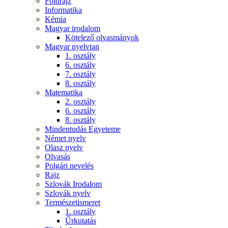
Földrajz
Informatika
Kémia
Magyar irodalom
Kötelező olvasmányok
Magyar nyelvtan
1. osztály
6. osztály
7. osztály
8. osztály
Matematika
2. osztály
6. osztály
8. osztály
Mindentudás Egyeteme
Német nyelv
Olasz nyelv
Olvasás
Polgári nevelés
Rajz
Szlovák Irodalom
Szlovák nyelv
Természetismeret
1. osztály
Űrkutatás