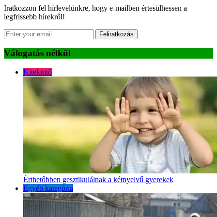
Iratkozzon fel hírlevelünkre, hogy e-mailben értesülhessen a
legfrissebb hírekről!
Feliratkozás
Válogatás nélkül
Kitekintő
Érthetőbben gesztikulálnak a kétnyelvű gyerekek
Egyéb kategória