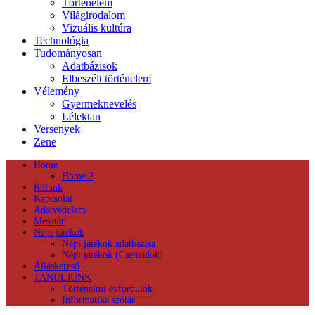
Történelem
Világirodalom
Vizuális kultúra
Technológia
Tudományosan
Adatbázisok
Elbeszélt történelem
Vélemény
Gyermeknevelés
Lélektan
Versenyek
Zene
Home
Home 2
Rólunk
Kapcsolat
Adatvédelem
Mesetár
Népi játékok
Népi játékok adatbázisa
Népi játékok (Csemadok)
Álláskereső
TANULJUNK
Történelmi évfordulók
Informatika szótár