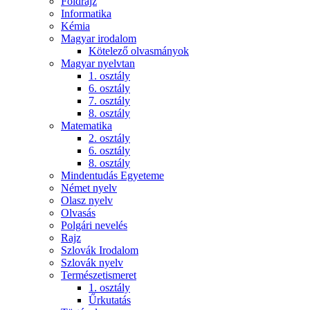
Földrajz
Informatika
Kémia
Magyar irodalom
Kötelező olvasmányok
Magyar nyelvtan
1. osztály
6. osztály
7. osztály
8. osztály
Matematika
2. osztály
6. osztály
8. osztály
Mindentudás Egyeteme
Német nyelv
Olasz nyelv
Olvasás
Polgári nevelés
Rajz
Szlovák Irodalom
Szlovák nyelv
Természetismeret
1. osztály
Űrkutatás