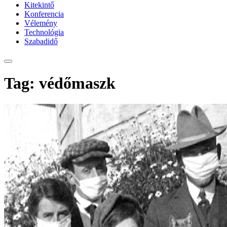
Kitekintő
Konferencia
Vélemény
Technológia
Szabadidő
Tag: védőmaszk