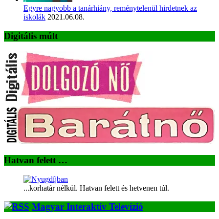
Egyre nagyobb a tanárhiány, reménytelenül hirdetnek az
iskolák
2021.06.08.
Digitális múlt
Hatvan felett …
...korhatár nélkül. Hatvan felett és hetvenen túl.
Magyar Interaktív Televízió