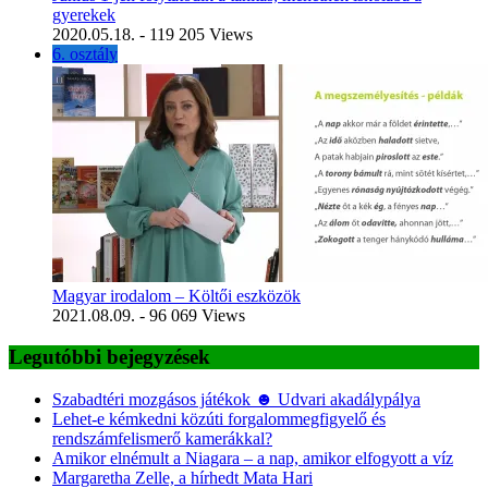
gyerekek
2020.05.18.
- 119 205 Views
6. osztály
Magyar irodalom – Költői eszközök
2021.08.09.
- 96 069 Views
Legutóbbi bejegyzések
Szabadtéri mozgásos játékok ☻ Udvari akadálypálya
Lehet-e kémkedni közúti forgalommegfigyelő és
rendszámfelismerő kamerákkal?
Amikor elnémult a Niagara – a nap, amikor elfogyott a víz
Margaretha Zelle, a hírhedt Mata Hari