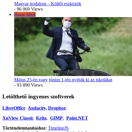
Magyar irodalom – Költői eszközök
- 96 069 Views
Hazai hírek
Május 25-én vagy június 1-jén nyitják ki az iskolákat
- 93 890 Views
Letölthető ingyenes szoftverek
LibreOffice
Audacity
,
Dropbox
XnView Classic
Krita
,
GIMP
,
Paint.NET
Történelemtanításhoz
:
TimelineJS