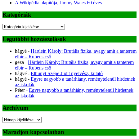
A Wikipédia alapítója, Jimmy Wales 60 éves
Kategóriák
Kategóriák
Legutóbbi hozzászólások
hágyé
-
Härtlein Károly: Brutális fizika, avagy amit a tanterem
elbír – Rubens cső
geza
-
Härtlein Károly: Brutális fizika, avagy amit a tanterem
elbír – Rubens cső
hágyé
-
Elhunyt Szépe Judit nyelvész, kutató
hágyé
-
Egyre nagyobb a tanárhiány, reménytelenül hirdetnek
az iskolák
Péter
-
Egyre nagyobb a tanárhiány, reménytelenül hirdetnek
az iskolák
Archívum
Archívum
Maradjon kapcsolatban