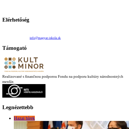
Ezen az oldalon esetenként olyan írások jelennek meg, amelyek a hagyományos iskolafelfogástól eltérő
mintákat népszerűsítenek. Ennek következtében előfordulhat, hogy az idetévedő kiskorú felhasználók
látóköre gyorsabban szélesedik, mint azt a szülők esetleg szeretnék.
Elérhetőség
Családi Kör Egyesület/Združenie rod. kruhov
Medzilaborecká 17, 82101 Bratislava
+421 911 732 190 |
info@magyar-iskola.sk
Támogató
Realizované s finančnou podporou Fondu na podporu kultúry národnostných
menšín
Legnézettebb
Hazai hírek