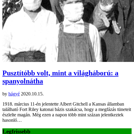
Pusztítóbb volt, mint a világháború: a
spanyolnátha
by
hágyé
2020.10.15.
1918. március 11-én jelentette Albert Gitchell a Kansas államban
található Fort Riley katonai bázis szakácsa, hogy a megfázás tüneteit
észlelte magán. Még ezen a napon több mint százan jelentkeztek
hasonló…
Legfrissebb