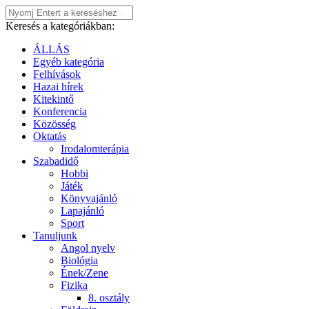
Keresés a kategóriákban:
ÁLLÁS
Egyéb kategória
Felhívások
Hazai hírek
Kitekintő
Konferencia
Közösség
Oktatás
Irodalomterápia
Szabadidő
Hobbi
Játék
Könyvajánló
Lapajánló
Sport
Tanuljunk
Angol nyelv
Biológia
Ének/Zene
Fizika
8. osztály