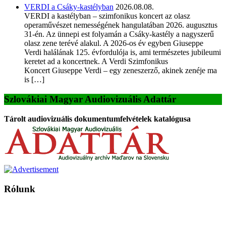
VERDI a Csáky-kastélyban
2026.08.08.
VERDI a kastélyban – szimfonikus koncert az olasz
operaművészet nemességének hangulatában 2026. augusztus
31-én. Az ünnepi est folyamán a Csáky-kastély a nagyszerű
olasz zene terévé alakul. A 2026-os év egyben Giuseppe
Verdi halálának 125. évfordulója is, ami természetes jubileumi
keretet ad a koncertnek. A Verdi Szimfonikus
Koncert Giuseppe Verdi – egy zeneszerző, akinek zenéje ma
is […]
Szlovákiai Magyar Audiovizuális Adattár
Tárolt audiovizuális dokumentumfelvételek katalógusa
Rólunk
A Magyar Iskola a szlovákiai magyar iskolák, tanárok, szülők és
persze a diákok fóruma