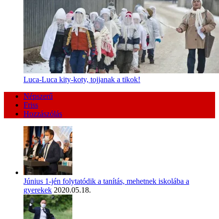
Luca-Luca kity-koty, tojjanak a tikok!
Népszerű
Friss
Hozzászólás
Június 1-jén folytatódik a tanítás, mehetnek iskolába a
gyerekek
2020.05.18.