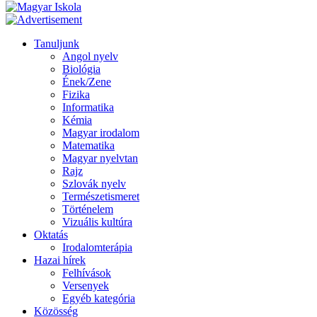
Tanuljunk
Angol nyelv
Biológia
Ének/Zene
Fizika
Informatika
Kémia
Magyar irodalom
Matematika
Magyar nyelvtan
Rajz
Szlovák nyelv
Természetismeret
Történelem
Vizuális kultúra
Oktatás
Irodalomterápia
Hazai hírek
Felhívások
Versenyek
Egyéb kategória
Közösség