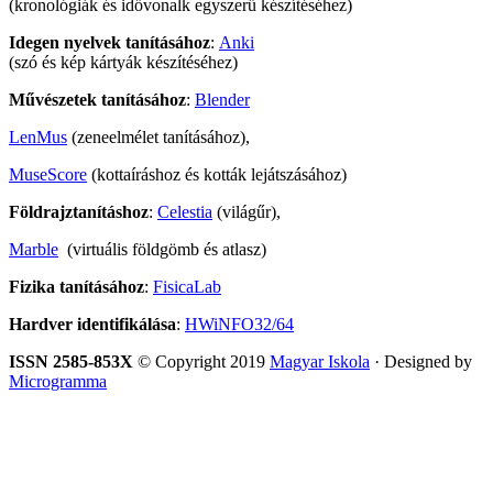
(kronológiák és idővonalk egyszerű készítéséhez)
Idegen nyelvek tanításához
:
Anki
(szó és kép kártyák készítéséhez)
Művészetek tanításához
:
Blender
LenMus
(zeneelmélet tanításához),
MuseScore
(kottaíráshoz és kották lejátszásához)
Földrajztanításhoz
:
Celestia
(világűr),
Marble
(virtuális földgömb és atlasz)
Fizika tanításához
:
FisicaLab
Hardver identifikálása
:
HWiNFO32/64
ISSN 2585-853X
© Copyright 2019
Magyar Iskola
· Designed by
Microgramma