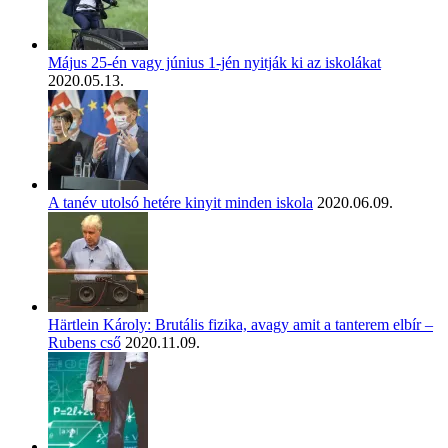
Május 25-én vagy június 1-jén nyitják ki az iskolákat
2020.05.13.
A tanév utolsó hetére kinyit minden iskola
2020.06.09.
Härtlein Károly: Brutális fizika, avagy amit a tanterem elbír –
Rubens cső
2020.11.09.