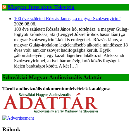
Magyar Interaktív Televízió
100 éve született Rózsás János, „a magyar Szolzsenyicin”
2026.08.06.
100 éve született Rózsás János író, történész, a magyar Gulag-
foglyok krónikása, aki (Lengyel József íróhoz hasonlóan) „a
magyar Szolzsenyicin”-ként is emlegettek. Rózsás János, a
magyar Gulág-irodalom legjelentősebb alkotója mindössze 18
éves volt, amikor szovjet hadifogságba került. Egyik
„állomáshelyén”, egy kazah lágerben találkozott Alekszandr
Szolzsenyicinnel, akivel három évig tartó közös fogságuk
idején barátságot kötött. A két […]
Szlovákiai Magyar Audiovizuális Adattár
Tárolt audiovizuális dokumentumfelvételek katalógusa
Rólunk