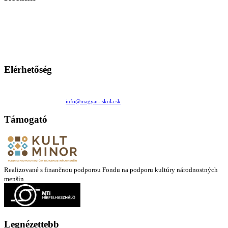
A Magyar Iskola a szlovákiai magyar iskolák, tanárok, szülők és
persze a diákok fóruma
Ezen az oldalon esetenként olyan írások jelennek meg, amelyek a hagyományos iskolafelfogástól eltérő
mintákat népszerűsítenek. Ennek következtében előfordulhat, hogy az idetévedő kiskorú felhasználók
látóköre gyorsabban szélesedik, mint azt a szülők esetleg szeretnék.
Elérhetőség
Családi Kör Egyesület/Združenie rod. kruhov
Medzilaborecká 17, 82101 Bratislava
+421 911 732 190 |
info@magyar-iskola.sk
Támogató
Realizované s finančnou podporou Fondu na podporu kultúry národnostných
menšín
Legnézettebb