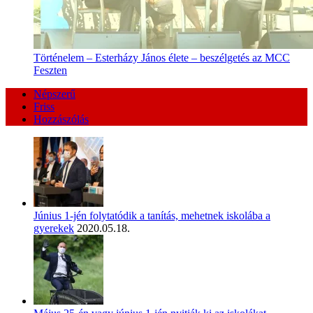
Történelem – Esterházy János élete – beszélgetés az MCC
Feszten
Népszerű
Friss
Hozzászólás
Június 1-jén folytatódik a tanítás, mehetnek iskolába a
gyerekek
2020.05.18.