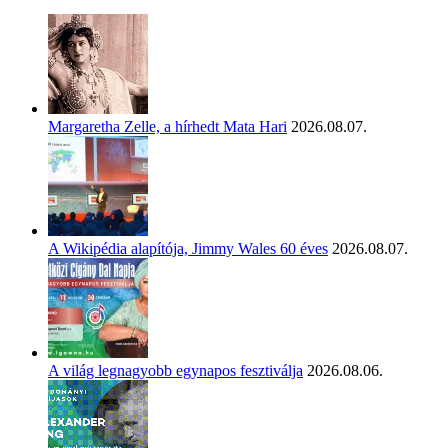
Margaretha Zelle, a hírhedt Mata Hari
2026.08.07.
A Wikipédia alapítója, Jimmy Wales 60 éves
2026.08.07.
A világ legnagyobb egynapos fesztiválja
2026.08.06.