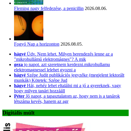
Fleming nagy felfedezése, a penicillin
2026.08.06.
Fogyó Nap a horizonton
2026.08.05.
hágyé
Üdv. Nem lehet. Milyen berendezés lenne az a
"mikrohullámú elektromágnes"? A mik
geza
jo napot. azt szeretnem kerdezni.mikrohullamu
elektromagnessel lelehet gyozni a
hágyé
Szépe Judit publikációs jegyzéke (megjelent lektorált
munkák) Kötetek: Szépe Jud
hágyé
Hát, nehéz lehet eltalálni mi a jó a gyereknek, vagy
hogy milyen tanári hozzááll
Péter
Jó napot, a tapasztalatom az, hogy nem is a tanárok
létszáma kevés, hanem az agr
Digitális múlt