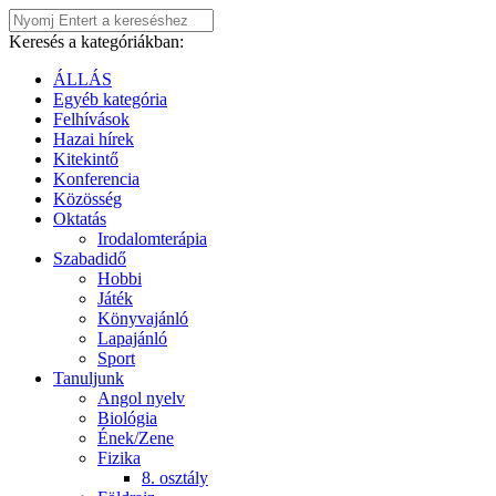
Keresés a kategóriákban:
ÁLLÁS
Egyéb kategória
Felhívások
Hazai hírek
Kitekintő
Konferencia
Közösség
Oktatás
Irodalomterápia
Szabadidő
Hobbi
Játék
Könyvajánló
Lapajánló
Sport
Tanuljunk
Angol nyelv
Biológia
Ének/Zene
Fizika
8. osztály