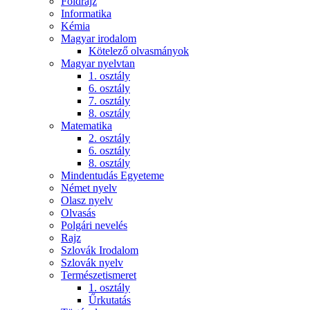
Földrajz
Informatika
Kémia
Magyar irodalom
Kötelező olvasmányok
Magyar nyelvtan
1. osztály
6. osztály
7. osztály
8. osztály
Matematika
2. osztály
6. osztály
8. osztály
Mindentudás Egyeteme
Német nyelv
Olasz nyelv
Olvasás
Polgári nevelés
Rajz
Szlovák Irodalom
Szlovák nyelv
Természetismeret
1. osztály
Űrkutatás