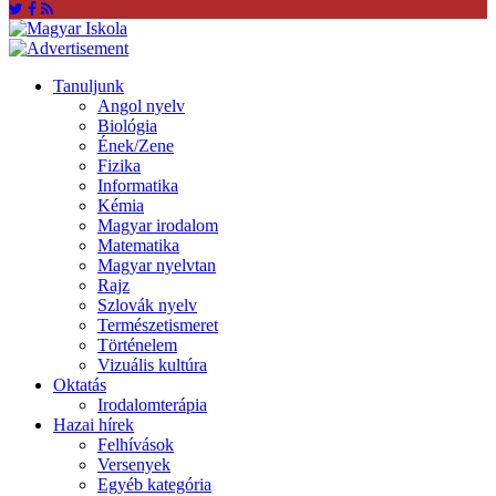
Tanuljunk
Angol nyelv
Biológia
Ének/Zene
Fizika
Informatika
Kémia
Magyar irodalom
Matematika
Magyar nyelvtan
Rajz
Szlovák nyelv
Természetismeret
Történelem
Vizuális kultúra
Oktatás
Irodalomterápia
Hazai hírek
Felhívások
Versenyek
Egyéb kategória