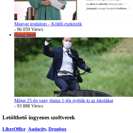
Magyar irodalom – Költői eszközök
- 96 059 Views
Hazai hírek
Május 25-én vagy június 1-jén nyitják ki az iskolákat
- 93 888 Views
Letölthető ingyenes szoftverek
LibreOffice
Audacity
,
Dropbox