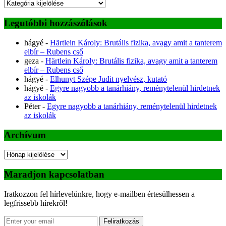
Kategóriák
Legutóbbi hozzászólások
hágyé
-
Härtlein Károly: Brutális fizika, avagy amit a tanterem
elbír – Rubens cső
geza
-
Härtlein Károly: Brutális fizika, avagy amit a tanterem
elbír – Rubens cső
hágyé
-
Elhunyt Szépe Judit nyelvész, kutató
hágyé
-
Egyre nagyobb a tanárhiány, reménytelenül hirdetnek
az iskolák
Péter
-
Egyre nagyobb a tanárhiány, reménytelenül hirdetnek
az iskolák
Archívum
Archívum
Maradjon kapcsolatban
Iratkozzon fel hírlevelünkre, hogy e-mailben értesülhessen a
legfrissebb hírekről!
Feliratkozás