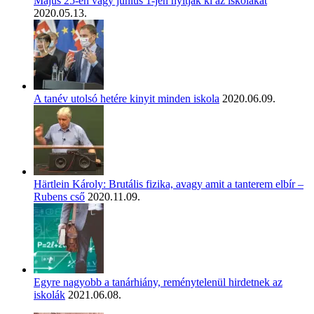
Május 25-én vagy június 1-jén nyitják ki az iskolákat
2020.05.13.
A tanév utolsó hetére kinyit minden iskola
2020.06.09.
Härtlein Károly: Brutális fizika, avagy amit a tanterem elbír –
Rubens cső
2020.11.09.
Egyre nagyobb a tanárhiány, reménytelenül hirdetnek az
iskolák
2021.06.08.