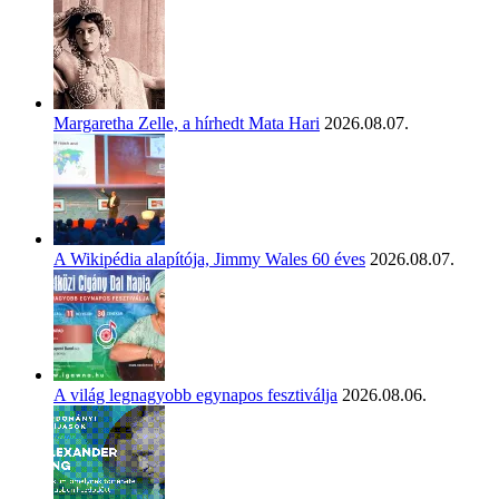
Margaretha Zelle, a hírhedt Mata Hari
2026.08.07.
A Wikipédia alapítója, Jimmy Wales 60 éves
2026.08.07.
A világ legnagyobb egynapos fesztiválja
2026.08.06.