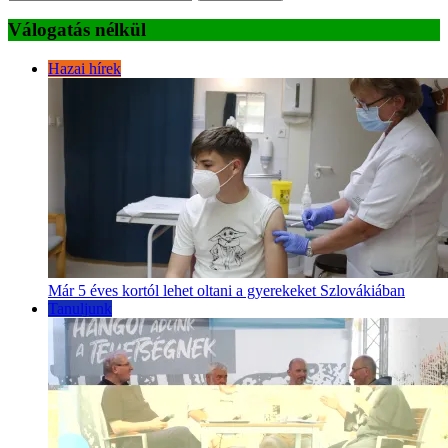
Válogatás nélkül
Hazai hírek
Már 5 éves kortól lehet oltani a gyerekeket Szlovákiában
Tanuljunk