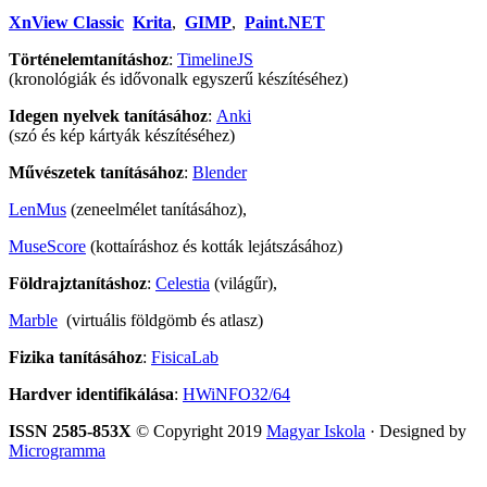
XnView Classic
Krita
,
GIMP
,
Paint.NET
Történelemtanításhoz
:
TimelineJS
(kronológiák és idővonalk egyszerű készítéséhez)
Idegen nyelvek tanításához
:
Anki
(szó és kép kártyák készítéséhez)
Művészetek tanításához
:
Blender
LenMus
(zeneelmélet tanításához),
MuseScore
(kottaíráshoz és kották lejátszásához)
Földrajztanításhoz
:
Celestia
(világűr),
Marble
(virtuális földgömb és atlasz)
Fizika tanításához
:
FisicaLab
Hardver identifikálása
:
HWiNFO32/64
ISSN 2585-853X
© Copyright 2019
Magyar Iskola
· Designed by
Microgramma