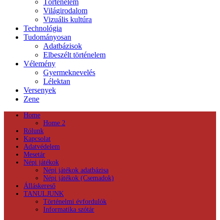
Történelem
Világirodalom
Vizuális kultúra
Technológia
Tudományosan
Adatbázisok
Elbeszélt történelem
Vélemény
Gyermeknevelés
Lélektan
Versenyek
Zene
Home
Home 2
Rólunk
Kapcsolat
Adatvédelem
Mesetár
Népi játékok
Népi játékok adatbázisa
Népi játékok (Csemadok)
Álláskereső
TANULJUNK
Történelmi évfordulók
Informatika szótár