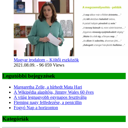
Magyar irodalom – Költői eszközök
2021.08.09.
- 96 059 Views
Legutóbbi bejegyzések
Margaretha Zelle, a hírhedt Mata Hari
A Wikipédia alapítója, Jimmy Wales 60 éves
A világ legnagyobb egynapos fesztiválja
Fleming nagy felfedezése, a penicillin
Fogyó Nap a horizonton
Kategóriák