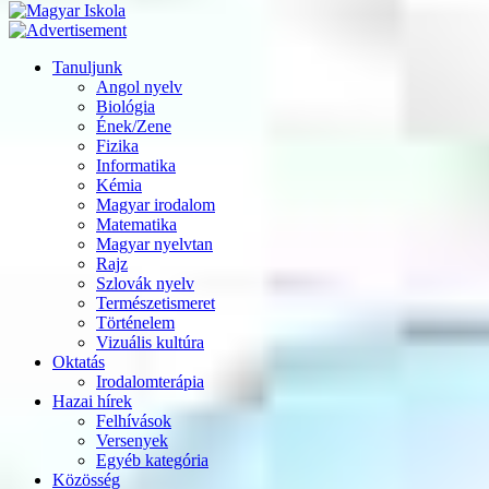
Tanuljunk
Angol nyelv
Biológia
Ének/Zene
Fizika
Informatika
Kémia
Magyar irodalom
Matematika
Magyar nyelvtan
Rajz
Szlovák nyelv
Természetismeret
Történelem
Vizuális kultúra
Oktatás
Irodalomterápia
Hazai hírek
Felhívások
Versenyek
Egyéb kategória
Közösség