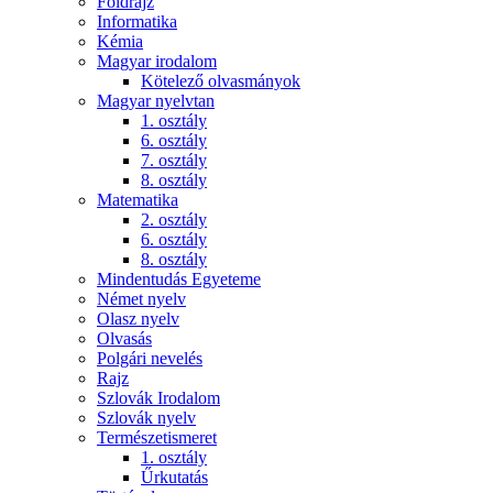
Földrajz
Informatika
Kémia
Magyar irodalom
Kötelező olvasmányok
Magyar nyelvtan
1. osztály
6. osztály
7. osztály
8. osztály
Matematika
2. osztály
6. osztály
8. osztály
Mindentudás Egyeteme
Német nyelv
Olasz nyelv
Olvasás
Polgári nevelés
Rajz
Szlovák Irodalom
Szlovák nyelv
Természetismeret
1. osztály
Űrkutatás