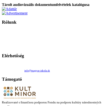
Tárolt audiovizuális dokumentumfelvételek katalógusa
Rólunk
A Magyar Iskola a szlovákiai magyar iskolák, tanárok, szülők és
persze a diákok fóruma
Ezen az oldalon esetenként olyan írások jelennek meg, amelyek a hagyományos iskolafelfogástól eltérő
mintákat népszerűsítenek. Ennek következtében előfordulhat, hogy az idetévedő kiskorú felhasználók
látóköre gyorsabban szélesedik, mint azt a szülők esetleg szeretnék.
Elérhetőség
Családi Kör Egyesület/Združenie rod. kruhov
Medzilaborecká 17, 82101 Bratislava
+421 911 732 190 |
info@magyar-iskola.sk
Támogató
Realizované s finančnou podporou Fondu na podporu kultúry národnostných