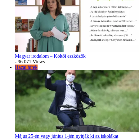
Magyar irodalom – Költői eszközök
- 96 071 Views
Hazai hírek
Május 25-én vagy június 1-jén nyitják ki az iskolákat