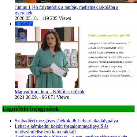
Június 1-jén folytatódik a tanítás, mehetnek iskolába a
gyerekek
2020.05.18.
- 119 205 Views
6. osztály
Magyar irodalom – Költői eszközök
2021.08.09.
- 96 071 Views
Legutóbbi bejegyzések
Szabadtéri mozgásos játékok ☻ Udvari akadálypálya
Lehet-e kémkedni közúti forgalommegfigyelő és
rendszámfelismerő kamerákkal?