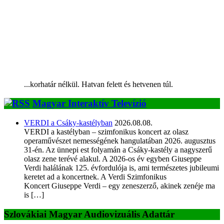
...korhatár nélkül. Hatvan felett és hetvenen túl.
Magyar Interaktív Televízió
VERDI a Csáky-kastélyban
2026.08.08.
VERDI a kastélyban – szimfonikus koncert az olasz
operaművészet nemességének hangulatában 2026. augusztus
31-én. Az ünnepi est folyamán a Csáky-kastély a nagyszerű
olasz zene terévé alakul. A 2026-os év egyben Giuseppe
Verdi halálának 125. évfordulója is, ami természetes jubileumi
keretet ad a koncertnek. A Verdi Szimfonikus
Koncert Giuseppe Verdi – egy zeneszerző, akinek zenéje ma
is […]
Szlovákiai Magyar Audiovizuális Adattár