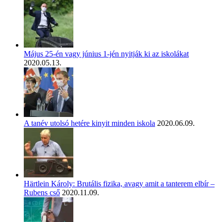
Május 25-én vagy június 1-jén nyitják ki az iskolákat
2020.05.13.
A tanév utolsó hetére kinyit minden iskola
2020.06.09.
Härtlein Károly: Brutális fizika, avagy amit a tanterem elbír –
Rubens cső
2020.11.09.