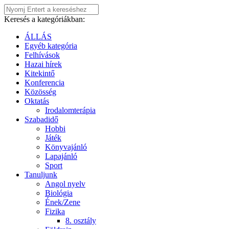
Keresés a kategóriákban:
ÁLLÁS
Egyéb kategória
Felhívások
Hazai hírek
Kitekintő
Konferencia
Közösség
Oktatás
Irodalomterápia
Szabadidő
Hobbi
Játék
Könyvajánló
Lapajánló
Sport
Tanuljunk
Angol nyelv
Biológia
Ének/Zene
Fizika
8. osztály