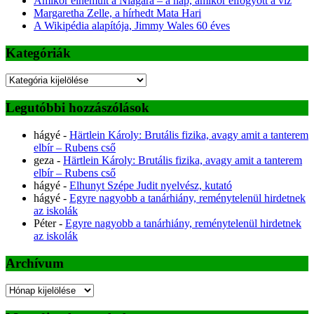
Amikor elnémult a Niagara – a nap, amikor elfogyott a víz
Margaretha Zelle, a hírhedt Mata Hari
A Wikipédia alapítója, Jimmy Wales 60 éves
Kategóriák
Kategóriák
Legutóbbi hozzászólások
hágyé
-
Härtlein Károly: Brutális fizika, avagy amit a tanterem
elbír – Rubens cső
geza
-
Härtlein Károly: Brutális fizika, avagy amit a tanterem
elbír – Rubens cső
hágyé
-
Elhunyt Szépe Judit nyelvész, kutató
hágyé
-
Egyre nagyobb a tanárhiány, reménytelenül hirdetnek
az iskolák
Péter
-
Egyre nagyobb a tanárhiány, reménytelenül hirdetnek
az iskolák
Archívum
Archívum