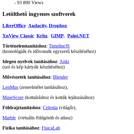
- 93 890 Views
Letölthető ingyenes szoftverek
LibreOffice
Audacity
,
Dropbox
XnView Classic
Krita
,
GIMP
,
Paint.NET
Történelemtanításhoz
:
TimelineJS
(kronológiák és idővonalk egyszerű készítéséhez)
Idegen nyelvek tanításához
:
Anki
(szó és kép kártyák készítéséhez)
Művészetek tanításához
:
Blender
LenMus
(zeneelmélet tanításához),
MuseScore
(kottaíráshoz és kották lejátszásához)
Földrajztanításhoz
:
Celestia
(világűr),
Marble
(virtuális földgömb és atlasz)
Fizika tanításához
:
FisicaLab