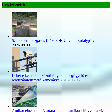
Legfrissebb
Szabadtéri mozgásos játékok ☻ Udvari akadálypálya
2026.08.09.
Lehet-e kémkedni közúti forgalommegfigyelő és
rendszámfelismerő kamerákkal?
2026.08.08.
Amikor elnémult a Niagara – a nap, amikor elfogyott a víz