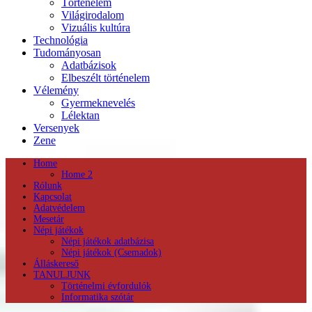
Történelem
Világirodalom
Vizuális kultúra
Technológia
Tudományosan
Adatbázisok
Elbeszélt történelem
Vélemény
Gyermeknevelés
Lélektan
Versenyek
Zene
Home
Home 2
Rólunk
Kapcsolat
Adatvédelem
Mesetár
Népi játékok
Népi játékok adatbázisa
Népi játékok (Csemadok)
Álláskereső
TANULJUNK
Történelmi évfordulók
Informatika szótár