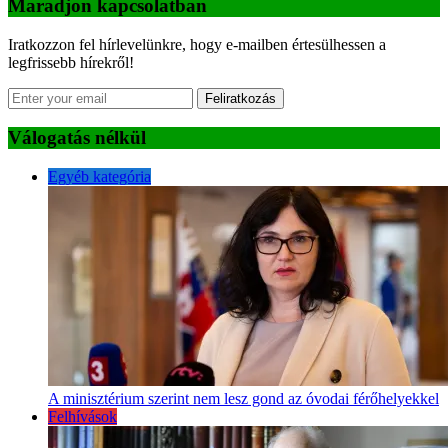
Maradjon kapcsolatban
Iratkozzon fel hírlevelünkre, hogy e-mailben értesülhessen a
legfrissebb hírekről!
Feliratkozás
Válogatás nélkül
Egyéb kategória
A minisztérium szerint nem lesz gond az óvodai férőhelyekkel
Felhívások