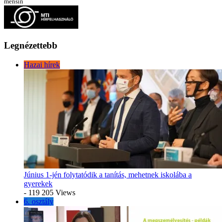
menšín
Legnézettebb
Hazai hírek
Június 1-jén folytatódik a tanítás, mehetnek iskolába a
gyerekek
- 119 205 Views
6. osztály