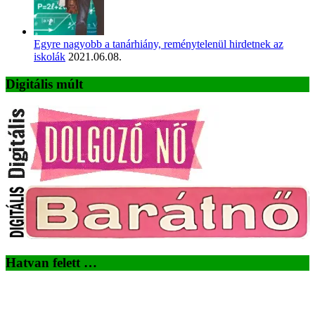
Egyre nagyobb a tanárhiány, reménytelenül hirdetnek az
iskolák
2021.06.08.
Digitális múlt
Hatvan felett …