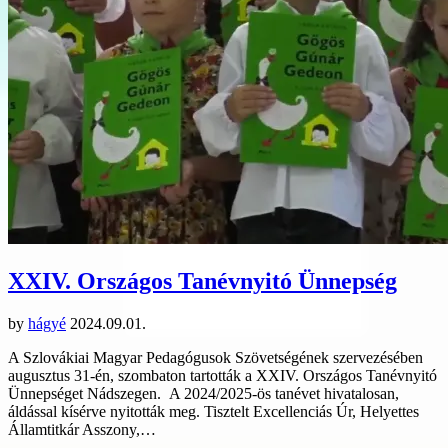
XXIV. Országos Tanévnyitó Ünnepség
by
hágyé
2024.09.01.
A Szlovákiai Magyar Pedagógusok Szövetségének szervezésében
augusztus 31-én, szombaton tartották a XXIV. Országos Tanévnyitó
Ünnepséget Nádszegen. A 2024/2025-ös tanévet hivatalosan,
áldással kísérve nyitották meg. Tisztelt Excellenciás Úr, Helyettes
Államtitkár Asszony,…