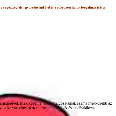
az egészségtelen gyorséttermi étel és a cukrozott italok forgalmazását a
 terjedésével. Mexikóban a járvány áldozatainak száma megközelíti az
ozza a koronavírus okozta következmények és az elhalálozás