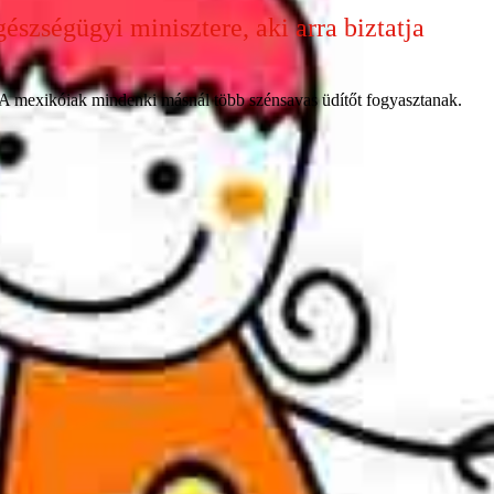
észségügyi minisztere, aki arra biztatja
 A mexikóiak mindenki másnál több szénsavas üdítőt fogyasztanak.