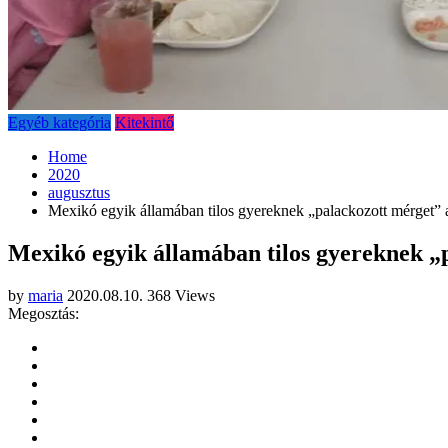
Egyéb kategória
Kitekintő
Home
2020
augusztus
Mexikó egyik államában tilos gyereknek „palackozott mérget” 
Mexikó egyik államában tilos gyereknek „
by
maria
2020.08.10.
368 Views
Megosztás: