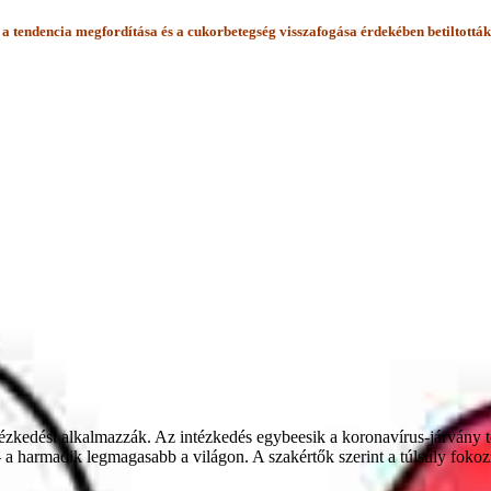
 a tendencia megfordítása és a cukorbetegség visszafogása érdekében betiltották 
intézkedést alkalmazzák. Az intézkedés egybeesik a koronavírus-járvány
 – a harmadik legmagasabb a világon. A szakértők szerint a túlsúly fok