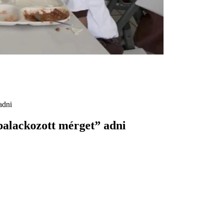
adni
palackozott mérget” adni