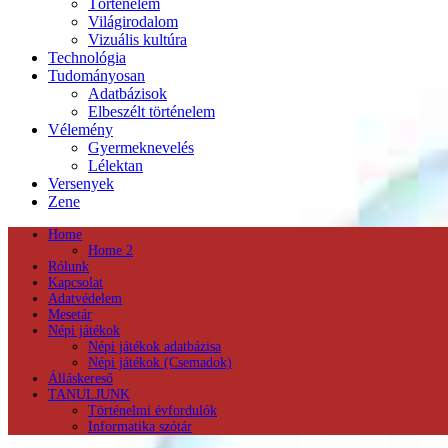
Történelem
Világirodalom
Vizuális kultúra
Technológia
Tudományosan
Adatbázisok
Elbeszélt történelem
Vélemény
Gyermeknevelés
Lélektan
Versenyek
Zene
Home
Home 2
Rólunk
Kapcsolat
Adatvédelem
Mesetár
Népi játékok
Népi játékok adatbázisa
Népi játékok (Csemadok)
Álláskereső
TANULJUNK
Történelmi évfordulók
Informatika szótár