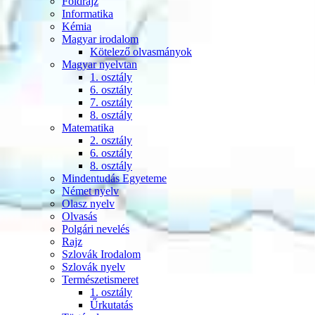
Földrajz
Informatika
Kémia
Magyar irodalom
Kötelező olvasmányok
Magyar nyelvtan
1. osztály
6. osztály
7. osztály
8. osztály
Matematika
2. osztály
6. osztály
8. osztály
Mindentudás Egyeteme
Német nyelv
Olasz nyelv
Olvasás
Polgári nevelés
Rajz
Szlovák Irodalom
Szlovák nyelv
Természetismeret
1. osztály
Űrkutatás