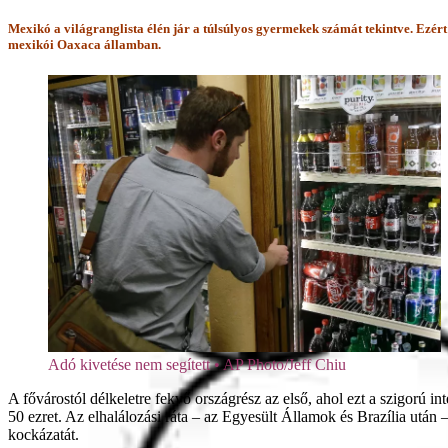
Mexikó a világranglista élén jár a túlsúlyos gyermekek számát tekintve. Ezért
mexikói Oaxaca államban.
Adó kivetése nem segített • AP Photo/Jeff Chiu
A fővárostól délkeletre fekvő országrész az első, ahol ezt a szigorú 
50 ezret. Az elhalálozási ráta – az Egyesült Államok és Brazília után
kockázatát.