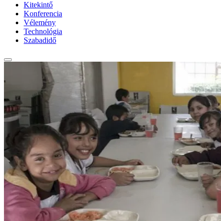
Kitekintő
Konferencia
Vélemény
Technológia
Szabadidő