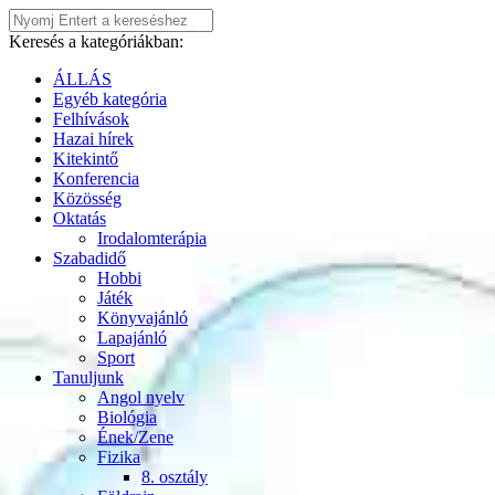
Keresés a kategóriákban:
ÁLLÁS
Egyéb kategória
Felhívások
Hazai hírek
Kitekintő
Konferencia
Közösség
Oktatás
Irodalomterápia
Szabadidő
Hobbi
Játék
Könyvajánló
Lapajánló
Sport
Tanuljunk
Angol nyelv
Biológia
Ének/Zene
Fizika
8. osztály