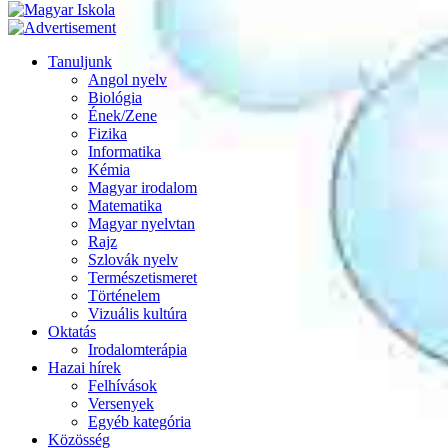
Tanuljunk
Angol nyelv
Biológia
Ének/Zene
Fizika
Informatika
Kémia
Magyar irodalom
Matematika
Magyar nyelvtan
Rajz
Szlovák nyelv
Természetismeret
Történelem
Vizuális kultúra
Oktatás
Irodalomterápia
Hazai hírek
Felhívások
Versenyek
Egyéb kategória
Közösség