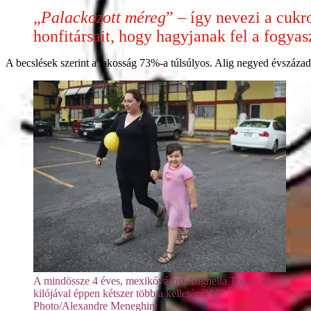
„
Palackozott méreg
” – így nevezi a cukr
honfitársait, hogy hagyjanak fel a fogyas
A becslések szerint a lakosság 73%-a túlsúlyos. Alig negyed évszáz
A mindössze 4 éves, mexikóvárosi Anghella Torres 30
kilójával éppen kétszer több a kelleténélAP
Photo/Alexandre Meneghini