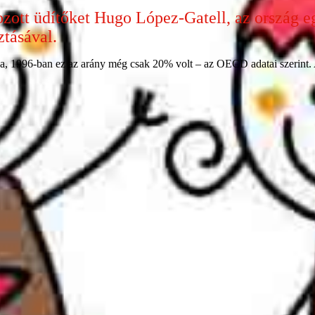
ozott üdítőket Hugo López-Gatell, az ország eg
ztásával.
ada, 1996-ban ez az arány még csak 20% volt – az OECD adatai szerint.