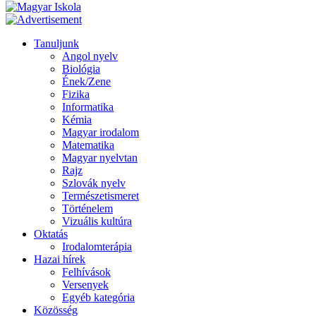
Tanuljunk
Angol nyelv
Biológia
Ének/Zene
Fizika
Informatika
Kémia
Magyar irodalom
Matematika
Magyar nyelvtan
Rajz
Szlovák nyelv
Természetismeret
Történelem
Vizuális kultúra
Oktatás
Irodalomterápia
Hazai hírek
Felhívások
Versenyek
Egyéb kategória
Közösség