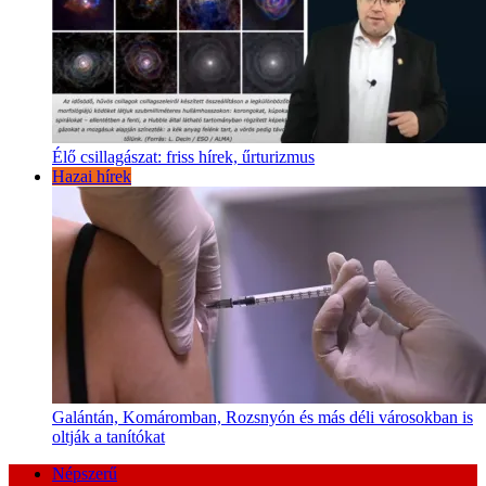
Élő csillagászat: friss hírek, űrturizmus
Hazai hírek
Galántán, Komáromban, Rozsnyón és más déli városokban is
oltják a tanítókat
Népszerű