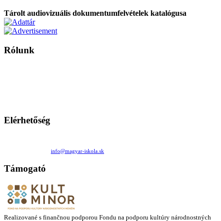
Tárolt audiovizuális dokumentumfelvételek katalógusa
Rólunk
A Magyar Iskola a szlovákiai magyar iskolák, tanárok, szülők és
persze a diákok fóruma
Ezen az oldalon esetenként olyan írások jelennek meg, amelyek a hagyományos iskolafelfogástól eltérő
mintákat népszerűsítenek. Ennek következtében előfordulhat, hogy az idetévedő kiskorú felhasználók
látóköre gyorsabban szélesedik, mint azt a szülők esetleg szeretnék.
Elérhetőség
Családi Kör Egyesület/Združenie rod. kruhov
Medzilaborecká 17, 82101 Bratislava
+421 911 732 190 |
info@magyar-iskola.sk
Támogató
Realizované s finančnou podporou Fondu na podporu kultúry národnostných