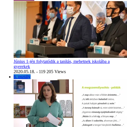
Június 1-jén folytatódik a tanítás, mehetnek iskolába a
gyerekek
2020.05.18.
- 119 205 Views
6. osztály