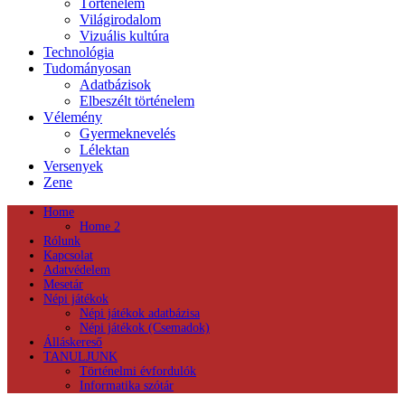
Történelem
Világirodalom
Vizuális kultúra
Technológia
Tudományosan
Adatbázisok
Elbeszélt történelem
Vélemény
Gyermeknevelés
Lélektan
Versenyek
Zene
Home
Home 2
Rólunk
Kapcsolat
Adatvédelem
Mesetár
Népi játékok
Népi játékok adatbázisa
Népi játékok (Csemadok)
Álláskereső
TANULJUNK
Történelmi évfordulók
Informatika szótár