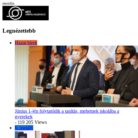
menšín
Legnézettebb
Hazai hírek
Június 1-jén folytatódik a tanítás, mehetnek iskolába a
gyerekek
- 119 205 Views
6. osztály