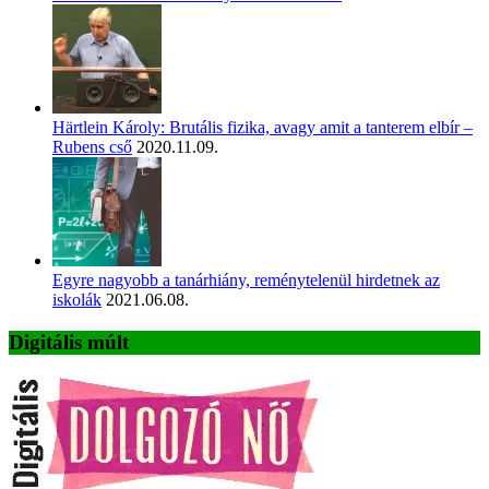
Härtlein Károly: Brutális fizika, avagy amit a tanterem elbír –
Rubens cső
2020.11.09.
Egyre nagyobb a tanárhiány, reménytelenül hirdetnek az
iskolák
2021.06.08.
Digitális múlt