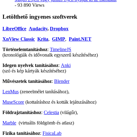
- 93 890 Views
Letölthető ingyenes szoftverek
LibreOffice
Audacity
,
Dropbox
XnView Classic
Krita
,
GIMP
,
Paint.NET
Történelemtanításhoz
:
TimelineJS
(kronológiák és idővonalk egyszerű készítéséhez)
Idegen nyelvek tanításához
:
Anki
(szó és kép kártyák készítéséhez)
Művészetek tanításához
:
Blender
LenMus
(zeneelmélet tanításához),
MuseScore
(kottaíráshoz és kották lejátszásához)
Földrajztanításhoz
:
Celestia
(világűr),
Marble
(virtuális földgömb és atlasz)
Fizika tanításához
:
FisicaLab