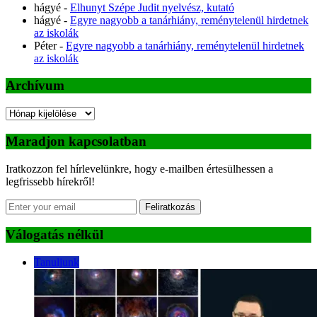
hágyé
-
Elhunyt Szépe Judit nyelvész, kutató
hágyé
-
Egyre nagyobb a tanárhiány, reménytelenül hirdetnek
az iskolák
Péter
-
Egyre nagyobb a tanárhiány, reménytelenül hirdetnek
az iskolák
Archívum
Archívum
Maradjon kapcsolatban
Iratkozzon fel hírlevelünkre, hogy e-mailben értesülhessen a
legfrissebb hírekről!
Feliratkozás
Válogatás nélkül
Tanuljunk