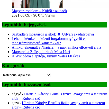
Magyar irodalom – Költői eszközök
2021.08.09.
- 96 071 Views
Legutóbbi bejegyzések
Szabadtéri mozgásos játékok ☻ Udvari akadálypálya
Lehet-e kémkedni közúti forgalommegfigyelő és
rendszámfelismerő kamerákkal?
Amikor elnémult a Niagara – a nap, amikor elfogyott a víz
Margaretha Zelle, a hírhedt Mata Hari
A Wikipédia alapítója, Jimmy Wales 60 éves
Kategóriák
Kategóriák
Legutóbbi hozzászólások
hágyé
-
Härtlein Károly: Brutális fizika, avagy amit a tanterem
elbír – Rubens cső
geza
-
Härtlein Károly: Brutális fizika, avagy amit a tanterem
elbír – Rubens cső