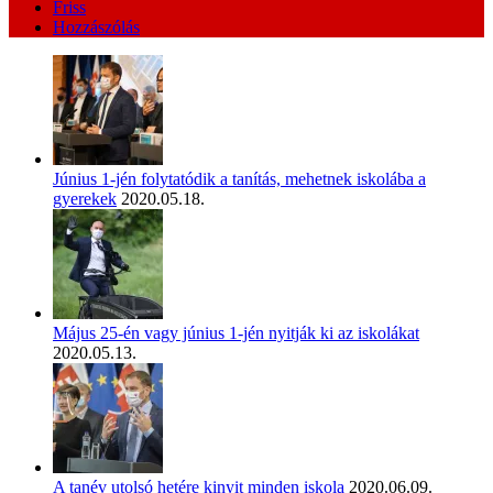
Friss
Hozzászólás
Június 1-jén folytatódik a tanítás, mehetnek iskolába a
gyerekek
2020.05.18.
Május 25-én vagy június 1-jén nyitják ki az iskolákat
2020.05.13.
A tanév utolsó hetére kinyit minden iskola
2020.06.09.