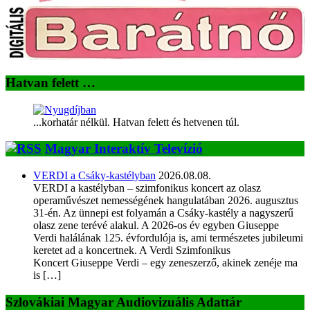
Hatvan felett …
...korhatár nélkül. Hatvan felett és hetvenen túl.
Magyar Interaktív Televízió
VERDI a Csáky-kastélyban
2026.08.08.
VERDI a kastélyban – szimfonikus koncert az olasz
operaművészet nemességének hangulatában 2026. augusztus
31-én. Az ünnepi est folyamán a Csáky-kastély a nagyszerű
olasz zene terévé alakul. A 2026-os év egyben Giuseppe
Verdi halálának 125. évfordulója is, ami természetes jubileumi
keretet ad a koncertnek. A Verdi Szimfonikus
Koncert Giuseppe Verdi – egy zeneszerző, akinek zenéje ma
is […]
Szlovákiai Magyar Audiovizuális Adattár