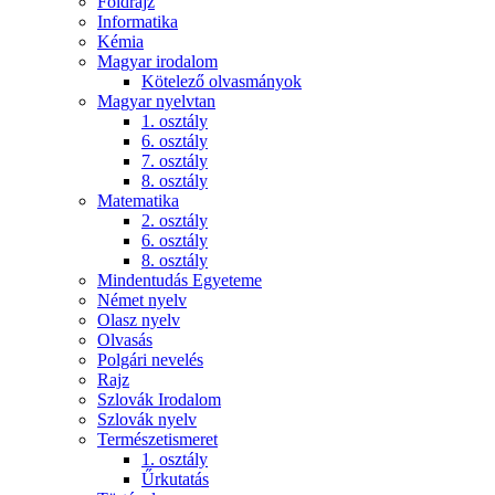
Földrajz
Informatika
Kémia
Magyar irodalom
Kötelező olvasmányok
Magyar nyelvtan
1. osztály
6. osztály
7. osztály
8. osztály
Matematika
2. osztály
6. osztály
8. osztály
Mindentudás Egyeteme
Német nyelv
Olasz nyelv
Olvasás
Polgári nevelés
Rajz
Szlovák Irodalom
Szlovák nyelv
Természetismeret
1. osztály
Űrkutatás