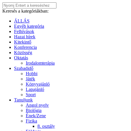
Keresés a kategóriákban:
ÁLLÁS
Egyéb kategória
Felhívások
Hazai hírek
Kitekintő
Konferencia
Közösség
Oktatás
Irodalomterápia
Szabadidő
Hobbi
Játék
Könyvajánló
Lapajánló
Sport
Tanuljunk
Angol nyelv
Biológia
Ének/Zene
Fizika
8. osztály