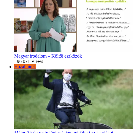
Magyar irodalom – Költői eszközök
- 96 071 Views
Hazai hírek
Május 25-én vagy június 1-jén nyitják ki az iskolákat