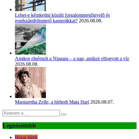
Lehet-e kémkedni közúti forgalommegfigyelő és
rendszámfelismerő kamerákkal?
2026.08.08.
Amikor elnémult a Niagara – a nap, amikor elfogyott a víz
2026.08.08.
Margaretha Zelle, a hírhedt Mata Hari
2026.08.07.
Legnézettebb
Hazai hírek