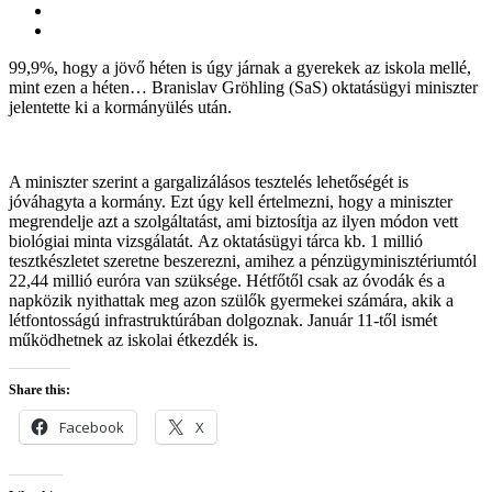
99,9%, hogy a jövő héten is úgy járnak a gyerekek az iskola mellé,
mint ezen a héten… Branislav Gröhling (SaS) oktatásügyi miniszter
jelentette ki a kormányülés után.
A miniszter szerint a gargalizálásos tesztelés lehetőségét is
jóváhagyta a kormány. Ezt úgy kell értelmezni, hogy a miniszter
megrendelje azt a szolgáltatást, ami biztosítja az ilyen módon vett
biológiai minta vizsgálatát. Az oktatásügyi tárca kb. 1 millió
tesztkészletet szeretne beszerezni, amihez a pénzügyminisztériumtól
22,44 millió euróra van szüksége. Hétfőtől csak az óvodák és a
napközik nyithattak meg azon szülők gyermekei számára, akik a
létfontosságú infrastruktúrában dolgoznak. Január 11-től ismét
működhetnek az iskolai étkezdék is.
Share this:
Facebook
X