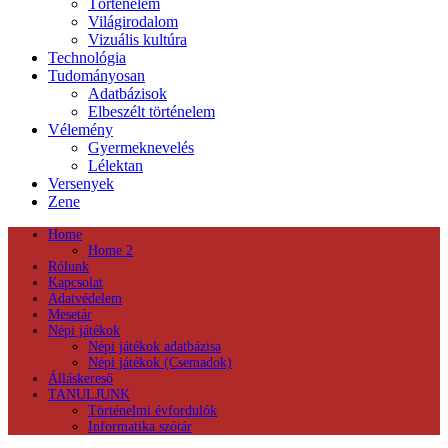
Történelem
Világirodalom
Vizuális kultúra
Technológia
Tudományosan
Adatbázisok
Elbeszélt történelem
Vélemény
Gyermeknevelés
Lélektan
Versenyek
Zene
Home
Home 2
Rólunk
Kapcsolat
Adatvédelem
Mesetár
Népi játékok
Népi játékok adatbázisa
Népi játékok (Csemadok)
Álláskereső
TANULJUNK
Történelmi évfordulók
Informatika szótár