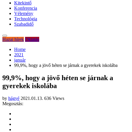
Kitekintő
Konferencia
Vélemény
Technológia
Szabadidő
Hazai hírek
Oktatás
Home
2021
január
99,9%, hogy a jövő héten se járnak a gyerekek iskolába
99,9%, hogy a jövő héten se járnak a
gyerekek iskolába
by
hágyé
2021.01.13.
636 Views
Megosztás: