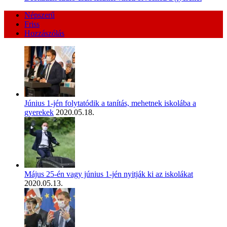
Népszerű
Friss
Hozzászólás
Június 1-jén folytatódik a tanítás, mehetnek iskolába a
gyerekek
2020.05.18.
Május 25-én vagy június 1-jén nyitják ki az iskolákat
2020.05.13.