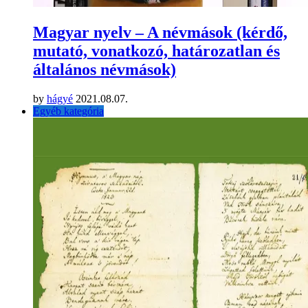
Magyar nyelv – A névmások (kérdő,
mutató, vonatkozó, határozatlan és
általános névmások)
by
hágyé
2021.08.07.
Egyéb kategória