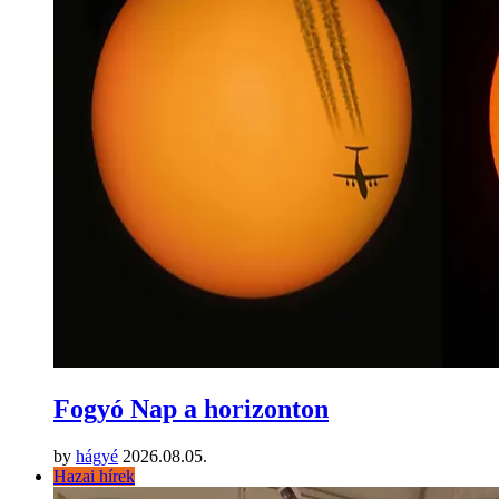
Fogyó Nap a horizonton
by
hágyé
2026.08.05.
Hazai hírek