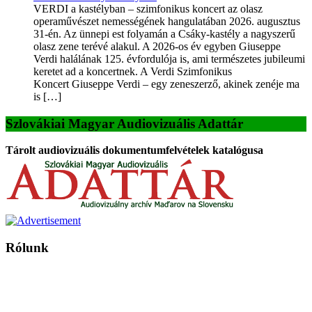
VERDI a kastélyban – szimfonikus koncert az olasz
operaművészet nemességének hangulatában 2026. augusztus
31-én. Az ünnepi est folyamán a Csáky-kastély a nagyszerű
olasz zene terévé alakul. A 2026-os év egyben Giuseppe
Verdi halálának 125. évfordulója is, ami természetes jubileumi
keretet ad a koncertnek. A Verdi Szimfonikus
Koncert Giuseppe Verdi – egy zeneszerző, akinek zenéje ma
is […]
Szlovákiai Magyar Audiovizuális Adattár
Tárolt audiovizuális dokumentumfelvételek katalógusa
Rólunk
A Magyar Iskola a szlovákiai magyar iskolák, tanárok, szülők és
persze a diákok fóruma
Ezen az oldalon esetenként olyan írások jelennek meg, amelyek a hagyományos iskolafelfogástól eltérő