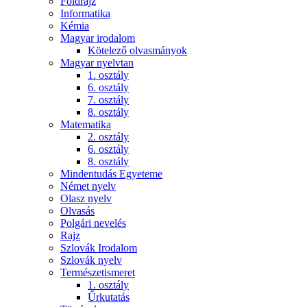
Földrajz
Informatika
Kémia
Magyar irodalom
Kötelező olvasmányok
Magyar nyelvtan
1. osztály
6. osztály
7. osztály
8. osztály
Matematika
2. osztály
6. osztály
8. osztály
Mindentudás Egyeteme
Német nyelv
Olasz nyelv
Olvasás
Polgári nevelés
Rajz
Szlovák Irodalom
Szlovák nyelv
Természetismeret
1. osztály
Űrkutatás