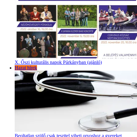
X. Őszi kulturális napok Párkányban (ajánló)
Hazai hírek
Beoltatlan szülő csak teszttel viheti orvoshoz a gyereket