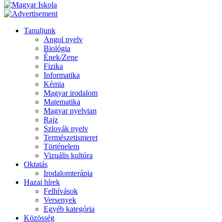
Tanuljunk
Angol nyelv
Biológia
Ének/Zene
Fizika
Informatika
Kémia
Magyar irodalom
Matematika
Magyar nyelvtan
Rajz
Szlovák nyelv
Természetismeret
Történelem
Vizuális kultúra
Oktatás
Irodalomterápia
Hazai hírek
Felhívások
Versenyek
Egyéb kategória
Közösség