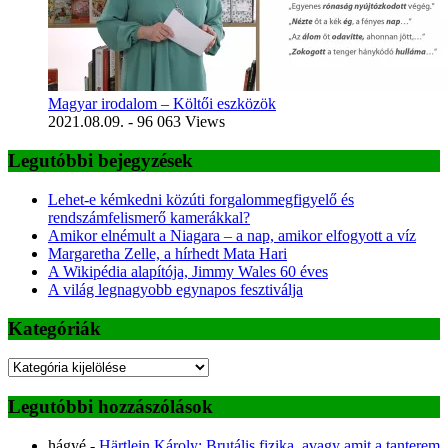
Magyar irodalom – Költői eszközök
2021.08.09.
- 96 063 Views
Legutóbbi bejegyzések
Lehet-e kémkedni közúti forgalommegfigyelő és
rendszámfelismerő kamerákkal?
Amikor elnémult a Niagara – a nap, amikor elfogyott a víz
Margaretha Zelle, a hírhedt Mata Hari
A Wikipédia alapítója, Jimmy Wales 60 éves
A világ legnagyobb egynapos fesztiválja
Kategóriák
Kategóriák
Legutóbbi hozzászólások
hágyé
-
Härtlein Károly: Brutális fizika, avagy amit a tanterem