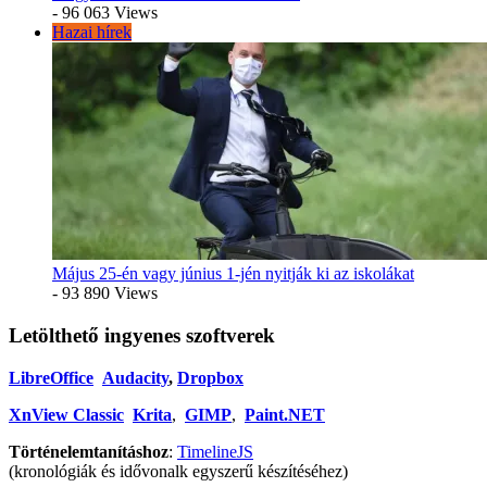
- 96 063 Views
Hazai hírek
Május 25-én vagy június 1-jén nyitják ki az iskolákat
- 93 890 Views
Letölthető ingyenes szoftverek
LibreOffice
Audacity
,
Dropbox
XnView Classic
Krita
,
GIMP
,
Paint.NET
Történelemtanításhoz
:
TimelineJS
(kronológiák és idővonalk egyszerű készítéséhez)