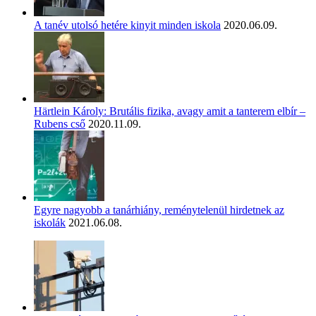
A tanév utolsó hetére kinyit minden iskola
2020.06.09.
Härtlein Károly: Brutális fizika, avagy amit a tanterem elbír –
Rubens cső
2020.11.09.
Egyre nagyobb a tanárhiány, reménytelenül hirdetnek az
iskolák
2021.06.08.