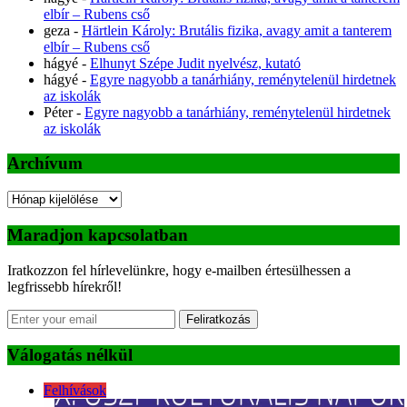
elbír – Rubens cső
geza
-
Härtlein Károly: Brutális fizika, avagy amit a tanterem
elbír – Rubens cső
hágyé
-
Elhunyt Szépe Judit nyelvész, kutató
hágyé
-
Egyre nagyobb a tanárhiány, reménytelenül hirdetnek
az iskolák
Péter
-
Egyre nagyobb a tanárhiány, reménytelenül hirdetnek
az iskolák
Archívum
Archívum
Maradjon kapcsolatban
Iratkozzon fel hírlevelünkre, hogy e-mailben értesülhessen a
legfrissebb hírekről!
Feliratkozás
Válogatás nélkül
Felhívások