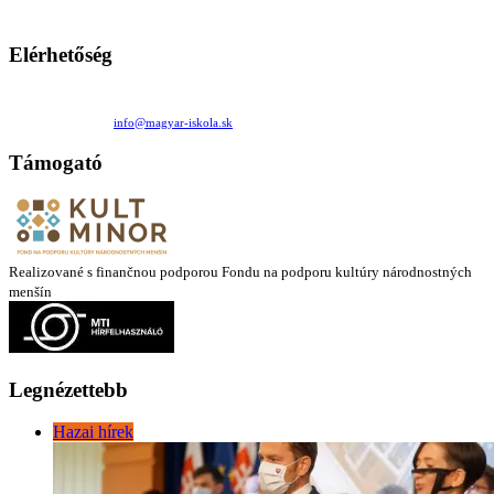
mintákat népszerűsítenek. Ennek következtében előfordulhat, hogy az idetévedő kiskorú felhasználók
látóköre gyorsabban szélesedik, mint azt a szülők esetleg szeretnék.
Elérhetőség
Családi Kör Egyesület/Združenie rod. kruhov
Medzilaborecká 17, 82101 Bratislava
+421 911 732 190 |
info@magyar-iskola.sk
Támogató
Realizované s finančnou podporou Fondu na podporu kultúry národnostných
menšín
Legnézettebb
Hazai hírek