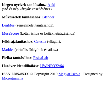
Idegen nyelvek tanításához
:
Anki
(szó és kép kártyák készítéséhez)
Művészetek tanításához
:
Blender
LenMus
(zeneelmélet tanításához),
MuseScore
(kottaíráshoz és kották lejátszásához)
Földrajztanításhoz
:
Celestia
(világűr),
Marble
(virtuális földgömb és atlasz)
Fizika tanításához
:
FisicaLab
Hardver identifikálása
:
HWiNFO32/64
ISSN 2585-853X
© Copyright 2019
Magyar Iskola
· Designed by
Microgramma