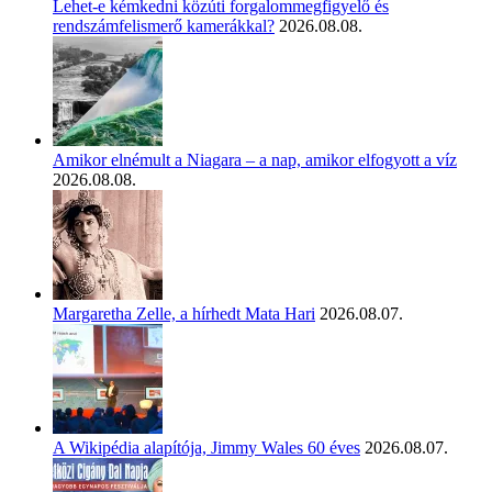
Lehet-e kémkedni közúti forgalommegfigyelő és
rendszámfelismerő kamerákkal?
2026.08.08.
Amikor elnémult a Niagara – a nap, amikor elfogyott a víz
2026.08.08.
Margaretha Zelle, a hírhedt Mata Hari
2026.08.07.
A Wikipédia alapítója, Jimmy Wales 60 éves
2026.08.07.