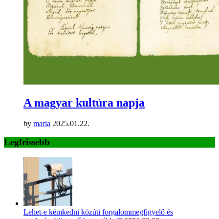
A magyar kultúra napja
by
maria
2025.01.22.
Legfrissebb
Lehet-e kémkedni közúti forgalommegfigyelő és