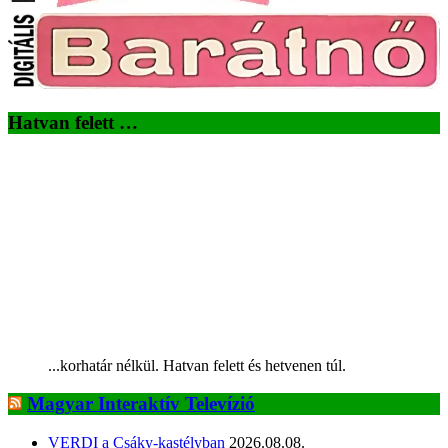
Hatvan felett …
...korhatár nélkül. Hatvan felett és hetvenen túl.
Magyar Interaktív Televízió
VERDI a Csáky-kastélyban
2026.08.08.