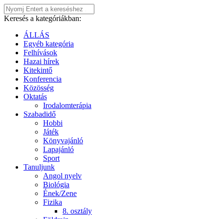
Keresés a kategóriákban:
ÁLLÁS
Egyéb kategória
Felhívások
Hazai hírek
Kitekintő
Konferencia
Közösség
Oktatás
Irodalomterápia
Szabadidő
Hobbi
Játék
Könyvajánló
Lapajánló
Sport
Tanuljunk
Angol nyelv
Biológia
Ének/Zene
Fizika
8. osztály