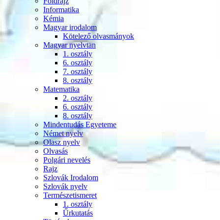
Földrajz
Informatika
Kémia
Magyar irodalom
Kötelező olvasmányok
Magyar nyelvtan
1. osztály
6. osztály
7. osztály
8. osztály
Matematika
2. osztály
6. osztály
8. osztály
Mindentudás Egyeteme
Német nyelv
Olasz nyelv
Olvasás
Polgári nevelés
Rajz
Szlovák Irodalom
Szlovák nyelv
Természetismeret
1. osztály
Űrkutatás