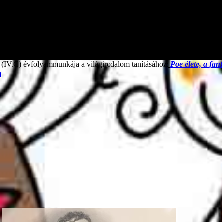
 (IV.C) évfolyammunkája a világirodalom tanításához:
Poe élete, a fa
a