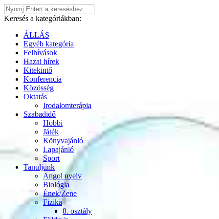
Keresés a kategóriákban:
ÁLLÁS
Egyéb kategória
Felhívások
Hazai hírek
Kitekintő
Konferencia
Közösség
Oktatás
Irodalomterápia
Szabadidő
Hobbi
Játék
Könyvajánló
Lapajánló
Sport
Tanuljunk
Angol nyelv
Biológia
Ének/Zene
Fizika
8. osztály