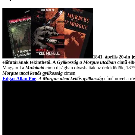
1841. április 20-án j
előfutárának tekinthető. A
Gyilkosság a Morgue utcában
című elbe
Magyarul a
Mulattató
című újságban olvashatták az érdeklődök, 187
Morgue utcai kettős gyilkosság
címen.
Edgar Allan Poe
:
A Morgue utcai kettős gyilkosság
című novella röv