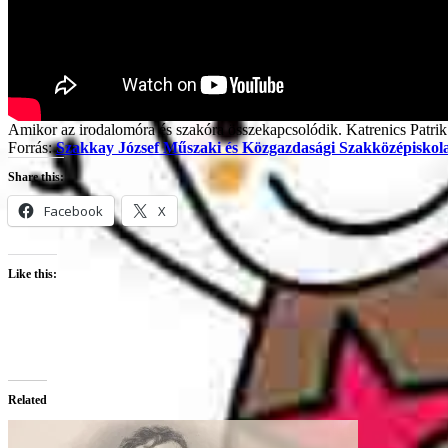
Amikor az irodalomóra és szakóra összekapcsolódik. Katrenics Patrik
Forrás:
Szakkay József Műszaki és Közgazdasági Szakközépiskol
Share this:
Facebook
X
Like this:
Related