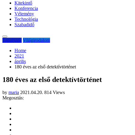
Kitekintő
Konferencia
Vélemény
Technológia
Szabadidő
Tanuljunk
Világirodalom
Home
2021
április
180 éves az első detektívtörténet
180 éves az első detektívtörténet
by
maria
2021.04.20.
814 Views
Megosztás: