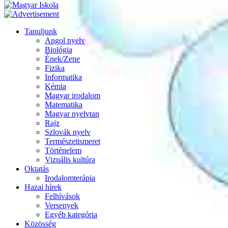
Tanuljunk
Angol nyelv
Biológia
Ének/Zene
Fizika
Informatika
Kémia
Magyar irodalom
Matematika
Magyar nyelvtan
Rajz
Szlovák nyelv
Természetismeret
Történelem
Vizuális kultúra
Oktatás
Irodalomterápia
Hazai hírek
Felhívások
Versenyek
Egyéb kategória
Közösség