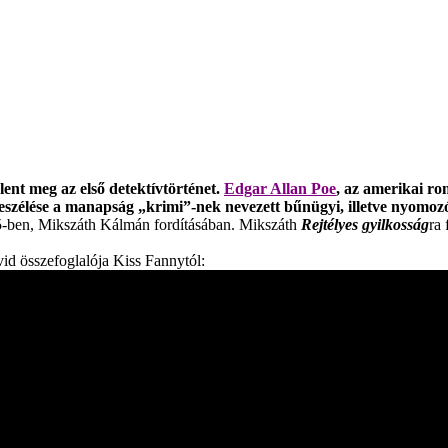
elent meg az első detektívtörténet.
Edgar Allan Poe
, az amerikai ro
szélése a manapság „krimi”-nek nevezett bűnügyi, illetve nyomozó 
5-ben, Mikszáth Kálmán fordításában. Mikszáth
Rejtélyes gyilkosság
ra 
id összefoglalója Kiss Fannytól: