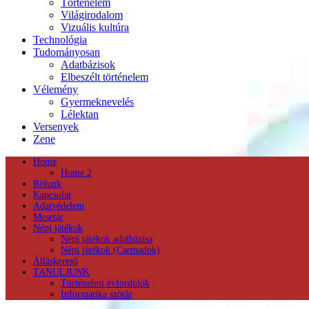
Történelem
Világirodalom
Vizuális kultúra
Technológia
Tudományosan
Adatbázisok
Elbeszélt történelem
Vélemény
Gyermeknevelés
Lélektan
Versenyek
Zene
Home
Home 2
Rólunk
Kapcsolat
Adatvédelem
Mesetár
Népi játékok
Népi játékok adatbázisa
Népi játékok (Csemadok)
Álláskereső
TANULJUNK
Történelmi évfordulók
Informatika szótár