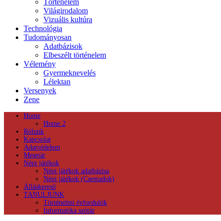
Történelem
Világirodalom
Vizuális kultúra
Technológia
Tudományosan
Adatbázisok
Elbeszélt történelem
Vélemény
Gyermeknevelés
Lélektan
Versenyek
Zene
Home
Home 2
Rólunk
Kapcsolat
Adatvédelem
Mesetár
Népi játékok
Népi játékok adatbázisa
Népi játékok (Csemadok)
Álláskereső
TANULJUNK
Történelmi évfordulók
Informatika szótár