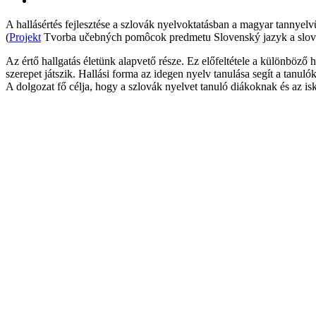
A hallásértés fejlesztése a szlovák nyelvoktatásban a magyar tannyel
(
Projekt
Tvorba učebných pomôcok predmetu Slovenský jazyk a slovens
Az értő hallgatás életünk alapvető része. Ez előfeltétele a különböz
szerepet játszik. Hallási forma az idegen nyelv tanulása segít a tanu
A dolgozat fő célja, hogy a szlovák nyelvet tanuló diákoknak és az is