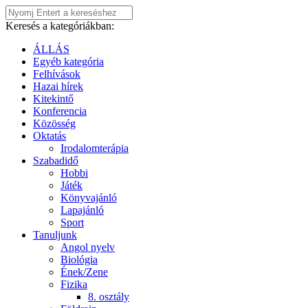
Keresés a kategóriákban:
ÁLLÁS
Egyéb kategória
Felhívások
Hazai hírek
Kitekintő
Konferencia
Közösség
Oktatás
Irodalomterápia
Szabadidő
Hobbi
Játék
Könyvajánló
Lapajánló
Sport
Tanuljunk
Angol nyelv
Biológia
Ének/Zene
Fizika
8. osztály