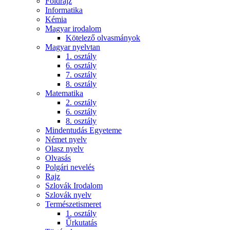
Földrajz
Informatika
Kémia
Magyar irodalom
Kötelező olvasmányok
Magyar nyelvtan
1. osztály
6. osztály
7. osztály
8. osztály
Matematika
2. osztály
6. osztály
8. osztály
Mindentudás Egyeteme
Német nyelv
Olasz nyelv
Olvasás
Polgári nevelés
Rajz
Szlovák Irodalom
Szlovák nyelv
Természetismeret
1. osztály
Űrkutatás