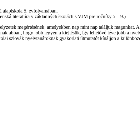
vű alapiskola 5. évfolyamában.
ká literatúra v základných školách s VJM pre ročníky 5 – 9.)
ő helyzetek megértésének, amelyekben nap mint nap találjuk magunkat. A
lóknak abban, hogy jobb legyen a kiejtésük, így lehetővé téve jobb a ny
kolai szlovák nyelvtanároknak gyakorlati útmutatót kínáljon a különböz