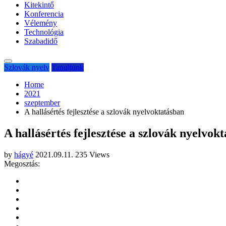
Kitekintő
Konferencia
Vélemény
Technológia
Szabadidő
Szlovák nyelv
Tanuljunk
Home
2021
szeptember
A hallásértés fejlesztése a szlovák nyelvoktatásban
A hallásértés fejlesztése a szlovák nyelvok
by
hágyé
2021.09.11.
235 Views
Megosztás: