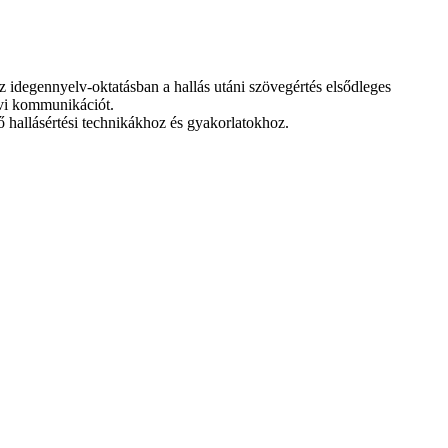
z idegennyelv-oktatásban a hallás utáni szövegértés elsődleges
elvi kommunikációt.
ő hallásértési technikákhoz és gyakorlatokhoz.