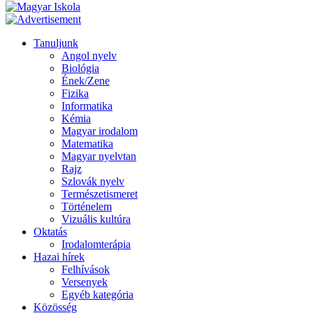
Tanuljunk
Angol nyelv
Biológia
Ének/Zene
Fizika
Informatika
Kémia
Magyar irodalom
Matematika
Magyar nyelvtan
Rajz
Szlovák nyelv
Természetismeret
Történelem
Vizuális kultúra
Oktatás
Irodalomterápia
Hazai hírek
Felhívások
Versenyek
Egyéb kategória
Közösség