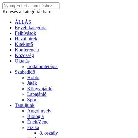
Keresés a kategóriákban:
ÁLLÁS
Egyéb kategória
Felhívások
Hazai hírek
Kitekintő
Konferencia
Közösség
Oktatás
Irodalomterápia
Szabadidő
Hobbi
Játék
Könyvajánló
Lapajánló
Sport
Tanuljunk
Angol nyelv
Biológia
Ének/Zene
Fizika
8. osztály