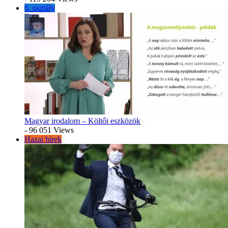
6. osztály
Magyar irodalom – Költői eszközök
- 96 051 Views
Hazai hírek