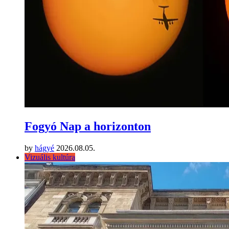
Fogyó Nap a horizonton
by
hágyé
2026.08.05.
Vizuális kultúra