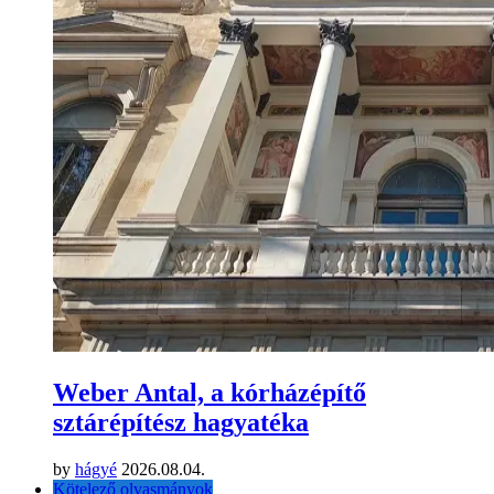
Weber Antal, a kórházépítő
sztárépítész hagyatéka
by
hágyé
2026.08.04.
Kötelező olvasmányok