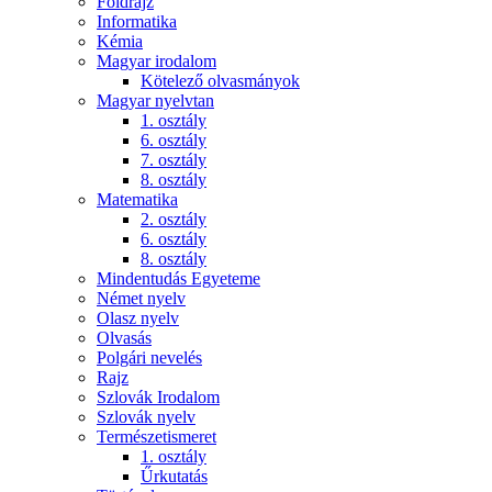
Földrajz
Informatika
Kémia
Magyar irodalom
Kötelező olvasmányok
Magyar nyelvtan
1. osztály
6. osztály
7. osztály
8. osztály
Matematika
2. osztály
6. osztály
8. osztály
Mindentudás Egyeteme
Német nyelv
Olasz nyelv
Olvasás
Polgári nevelés
Rajz
Szlovák Irodalom
Szlovák nyelv
Természetismeret
1. osztály
Űrkutatás