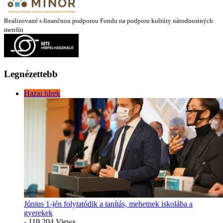
Realizované s finančnou podporou Fondu na podporu kultúry národnostných
menšín
Legnézettebb
Hazai hírek
Június 1-jén folytatódik a tanítás, mehetnek iskolába a
gyerekek
- 119 204 Views