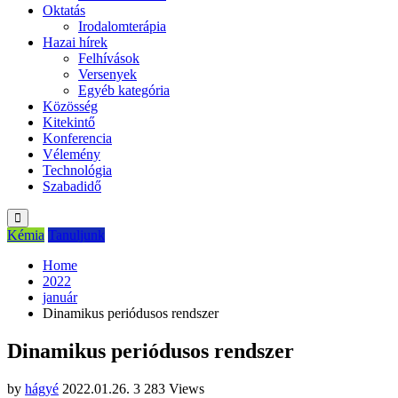
Oktatás
Irodalomterápia
Hazai hírek
Felhívások
Versenyek
Egyéb kategória
Közösség
Kitekintő
Konferencia
Vélemény
Technológia
Szabadidő
Kémia
Tanuljunk
Home
2022
január
Dinamikus periódusos rendszer
Dinamikus periódusos rendszer
by
hágyé
2022.01.26.
3 283 Views