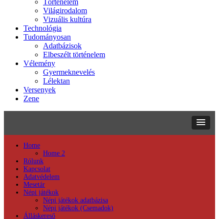
Történelem
Világirodalom
Vizuális kultúra
Technológia
Tudományosan
Adatbázisok
Elbeszélt történelem
Vélemény
Gyermeknevelés
Lélektan
Versenyek
Zene
Home
Home 2
Rólunk
Kapcsolat
Adatvédelem
Mesetár
Népi játékok
Népi játékok adatbázisa
Népi játékok (Csemadok)
Álláskereső