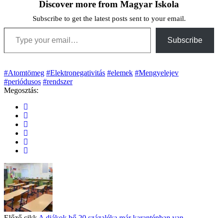
Discover more from Magyar Iskola
Subscribe to get the latest posts sent to your email.
Type your email…
Subscribe
#Atomtömeg
#Elektronegativitás
#elemek
#Mengyelejev
#periódusos
#rendszer
Megosztás:
Előző cikk
A diákok bő 20 százaléka már karanténban van