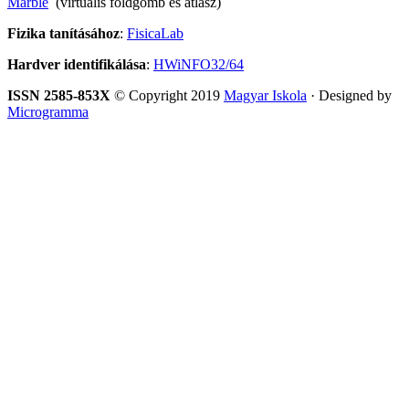
Marble
(virtuális földgömb és atlasz)
Fizika tanításához
:
FisicaLab
Hardver identifikálása
:
HWiNFO32/64
ISSN 2585-853X
© Copyright 2019
Magyar Iskola
· Designed by
Microgramma