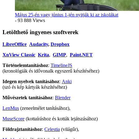
Május 25-én vagy június 1-jén nyitják ki az iskolákat
- 93 888 Views
Letölthető ingyenes szoftverek
LibreOffice
Audacity
,
Dropbox
XnView Classic
Krita
,
GIMP
,
Paint.NET
Történelemtanításhoz
:
TimelineJS
(kronológiák és idővonalk egyszerű készítéséhez)
Idegen nyelvek tanításához
:
Anki
(szó és kép kártyák készítéséhez)
Művészetek tanításához
:
Blender
LenMus
(zeneelmélet tanításához),
MuseScore
(kottaíráshoz és kották lejátszásához)
Földrajztanításhoz
:
Celestia
(világűr),