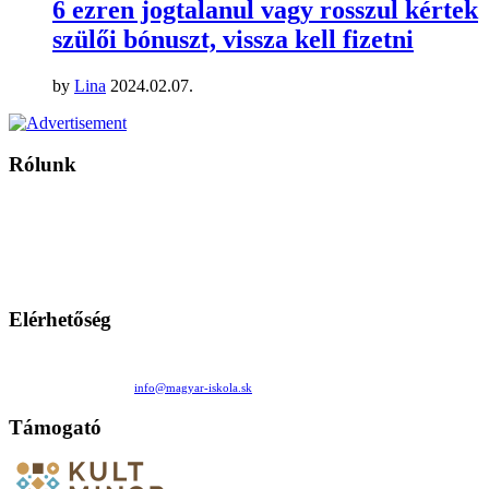
6 ezren jogtalanul vagy rosszul kértek
szülői bónuszt, vissza kell fizetni
by
Lina
2024.02.07.
Rólunk
A Magyar Iskola a szlovákiai magyar iskolák, tanárok, szülők és
persze a diákok fóruma
Ezen az oldalon esetenként olyan írások jelennek meg, amelyek a hagyományos iskolafelfogástól eltérő
mintákat népszerűsítenek. Ennek következtében előfordulhat, hogy az idetévedő kiskorú felhasználók
látóköre gyorsabban szélesedik, mint azt a szülők esetleg szeretnék.
Elérhetőség
Családi Kör Egyesület/Združenie rod. kruhov
Medzilaborecká 17, 82101 Bratislava
+421 911 732 190 |
info@magyar-iskola.sk
Támogató