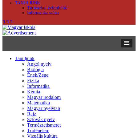
TANULJUNK
Történelmi évfordulók
Informatika szótár
Tanuljunk
Angol nyelv
Biológia
Ének/Zene
Fizika
Informatika
Kémia
Magyar irodalom
Matematika
Magyar nyelvtan
Rajz
Szlovák nyelv
Természetismeret
Történelem
Vizuális kultúra