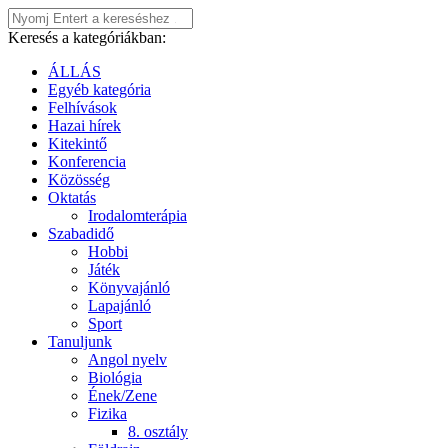
Keresés a kategóriákban:
ÁLLÁS
Egyéb kategória
Felhívások
Hazai hírek
Kitekintő
Konferencia
Közösség
Oktatás
Irodalomterápia
Szabadidő
Hobbi
Játék
Könyvajánló
Lapajánló
Sport
Tanuljunk
Angol nyelv
Biológia
Ének/Zene
Fizika
8. osztály