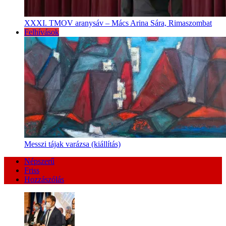
XXXI. TMOV aranysáv – Mács Arina Sára, Rimaszombat
Felhívások
Messzi tájak varázsa (kiállítás)
Népszerű
Friss
Hozzászólás