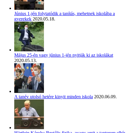
Június 1-jén folytatódik a tanítás, mehetnek iskolába a
gyerekek
2020.05.18.
Május 25-én vagy június 1-jén nyitják ki az iskolákat
2020.05.13.
A tanév utolsó hetére kinyit minden iskola
2020.06.09.
Härtlein Károly: Brutális fizika, avagy amit a tanterem elbír –