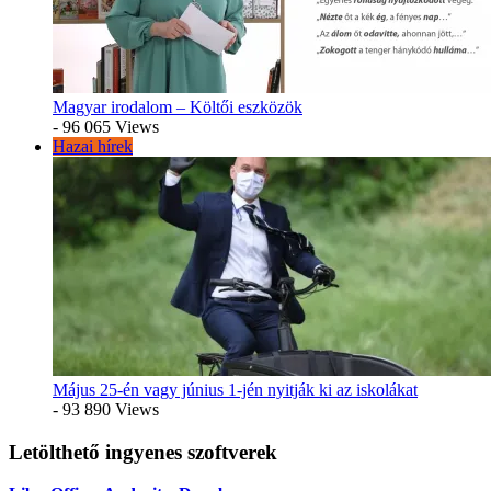
Magyar irodalom – Költői eszközök
- 96 065 Views
Hazai hírek
Május 25-én vagy június 1-jén nyitják ki az iskolákat
- 93 890 Views
Letölthető ingyenes szoftverek