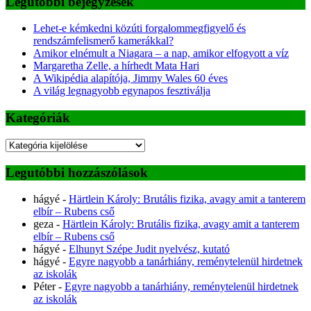
Legutóbbi bejegyzések
Lehet-e kémkedni közúti forgalommegfigyelő és
rendszámfelismerő kamerákkal?
Amikor elnémult a Niagara – a nap, amikor elfogyott a víz
Margaretha Zelle, a hírhedt Mata Hari
A Wikipédia alapítója, Jimmy Wales 60 éves
A világ legnagyobb egynapos fesztiválja
Kategóriák
Kategóriák
Legutóbbi hozzászólások
hágyé
-
Härtlein Károly: Brutális fizika, avagy amit a tanterem
elbír – Rubens cső
geza
-
Härtlein Károly: Brutális fizika, avagy amit a tanterem
elbír – Rubens cső
hágyé
-
Elhunyt Szépe Judit nyelvész, kutató
hágyé
-
Egyre nagyobb a tanárhiány, reménytelenül hirdetnek
az iskolák
Péter
-
Egyre nagyobb a tanárhiány, reménytelenül hirdetnek
az iskolák