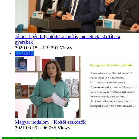
Június 1-jén folytatódik a tanítás, mehetnek iskolába a
gyerekek
2020.05.18.
- 119 205 Views
6. osztály
Magyar irodalom – Költői eszközök
2021.08.09.
- 96 065 Views