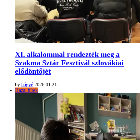
XI. alkalommal rendezték meg a
Szakma Sztár Fesztivál szlovákiai
elődöntőjét
by
hágyé
2026.01.21.
Hazai hírek