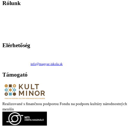
Rólunk
A Magyar Iskola a szlovákiai magyar iskolák, tanárok, szülők és
persze a diákok fóruma
Ezen az oldalon esetenként olyan írások jelennek meg, amelyek a hagyományos iskolafelfogástól eltérő
mintákat népszerűsítenek. Ennek következtében előfordulhat, hogy az idetévedő kiskorú felhasználók
látóköre gyorsabban szélesedik, mint azt a szülők esetleg szeretnék.
Elérhetőség
Családi Kör Egyesület/Združenie rod. kruhov
Medzilaborecká 17, 82101 Bratislava
+421 911 732 190 |
info@magyar-iskola.sk
Támogató
Realizované s finančnou podporou Fondu na podporu kultúry národnostných
menšín