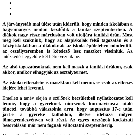
A járványstáb mai ülése után kiderült, hogy minden iskolában a
hagyományos módon kezdődik a tanítás szeptemberben. A
diákok nagy része márciusban volt utoljára tanítási órán. Most
meg kell szokniuk, hogy
az alapiskolák felső tagozatán és a
középiskolákban a diákoknak az iskola épületében mindenütt,
az osztályteremben is kötelező lesz maszkot viselniük.
Az
intézkedést egyelőre két hétre vezetik be.
Az alsó tagozatosoknak nem kell maszk a tanítási órákon, csak
akkor, amikor elhagyják az osztálytermet.
Az iskolai étkezdébe is maszkban kell menni, és csak az étkezés
idejére lehet levenni.
Emellett a tanév elején a szülőnek
becsületbeli nyilatkozatot kell
tennie, hogy a gyereknek nincsenek koronavírusra utaló
tünetei, továbbá válaszolnia arra, hogy augusztus 17-e után
járt-e a gyereke külföldön, illetve idehaza milyen
tömegrendezvényen vett részt. Az egyes országok kockázati
besorolásán már nem fognak változtatni szeptemberig.