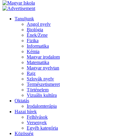
Tanuljunk
Angol nyelv
Biológia
Ének/Zene
Fizika
Informatika
Kémia
Magyar irodalom
Matematika
Magyar nyelvtan
Rajz
Szlovák nyelv
Természetismeret
Történelem
Vizuális kultúra
Oktatás
Irodalomterápia
Hazai hírek
Felhívások
Versenyek
Egyéb kategória
Közösség