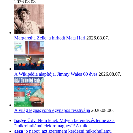
2026.08.08.
Margaretha Zelle, a hírhedt Mata Hari
2026.08.07.
A Wikipédia alapítója, Jimmy Wales 60 éves
2026.08.07.
A világ legnagyobb egynapos fesztiválja
2026.08.06.
hágyé
Üdv. Nem lehet. Milyen berendezés lenne az a
"mikrohullámú elektromágnes"? A mik
geza
jo napot. azt szeretnem kerdezni.mikrohullamu