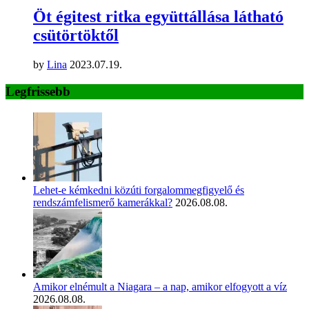
Öt égitest ritka együttállása látható
csütörtöktől
by
Lina
2023.07.19.
Legfrissebb
Lehet-e kémkedni közúti forgalommegfigyelő és
rendszámfelismerő kamerákkal?
2026.08.08.
Amikor elnémult a Niagara – a nap, amikor elfogyott a víz
2026.08.08.