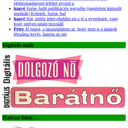
elektromagnessel lelehet gyozni a
hágyé
Szépe Judit publikációs jegyzéke (megjelent lektorált
munkák) Kötetek: Szépe Jud
hágyé
Hát, nehéz lehet eltalálni mi a jó a gyereknek, vagy
hogy milyen tanári hozzááll
Péter
Jó napot, a tapasztalatom az, hogy nem is a tanárok
létszáma kevés, hanem az agr
Digitális múlt
Hatvan felett …