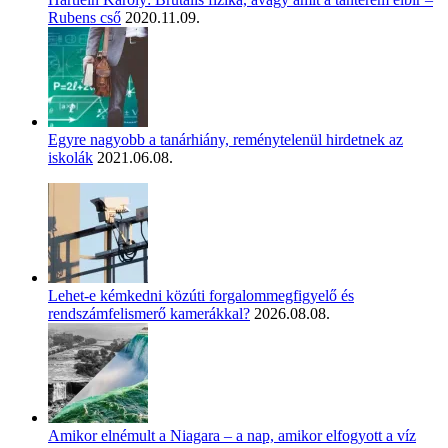
Rubens cső
2020.11.09.
Egyre nagyobb a tanárhiány, reménytelenül hirdetnek az
iskolák
2021.06.08.
Lehet-e kémkedni közúti forgalommegfigyelő és
rendszámfelismerő kamerákkal?
2026.08.08.
Amikor elnémult a Niagara – a nap, amikor elfogyott a víz