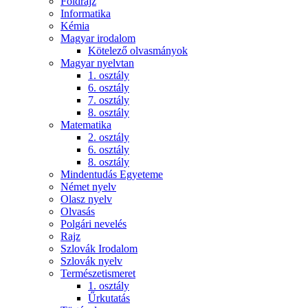
Földrajz
Informatika
Kémia
Magyar irodalom
Kötelező olvasmányok
Magyar nyelvtan
1. osztály
6. osztály
7. osztály
8. osztály
Matematika
2. osztály
6. osztály
8. osztály
Mindentudás Egyeteme
Német nyelv
Olasz nyelv
Olvasás
Polgári nevelés
Rajz
Szlovák Irodalom
Szlovák nyelv
Természetismeret
1. osztály
Űrkutatás