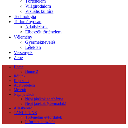
Történelem
Világirodalom
Vizuális kultúra
Technológia
Tudományosan
Adatbázisok
Elbeszélt történelem
Vélemény
Gyermeknevelés
Lélektan
Versenyek
Zene
Home
Home 2
Rólunk
Kapcsolat
Adatvédelem
Mesetár
Népi játékok
Népi játékok adatbázisa
Népi játékok (Csemadok)
Álláskereső
TANULJUNK
Történelmi évfordulók
Informatika szótár