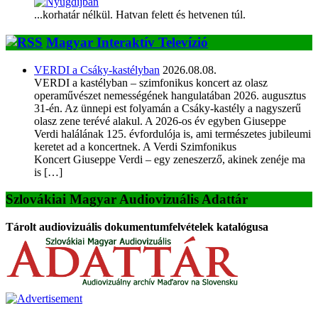
...korhatár nélkül. Hatvan felett és hetvenen túl.
Magyar Interaktív Televízió
VERDI a Csáky-kastélyban
2026.08.08.
VERDI a kastélyban – szimfonikus koncert az olasz
operaművészet nemességének hangulatában 2026. augusztus
31-én. Az ünnepi est folyamán a Csáky-kastély a nagyszerű
olasz zene terévé alakul. A 2026-os év egyben Giuseppe
Verdi halálának 125. évfordulója is, ami természetes jubileumi
keretet ad a koncertnek. A Verdi Szimfonikus
Koncert Giuseppe Verdi – egy zeneszerző, akinek zenéje ma
is […]
Szlovákiai Magyar Audiovizuális Adattár
Tárolt audiovizuális dokumentumfelvételek katalógusa