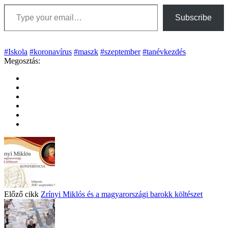
Type your email…
Subscribe
#Iskola
#koronavírus
#maszk
#szeptember
#tanévkezdés
Megosztás:
Előző cikk
Zrínyi Miklós és a magyarországi barokk költészet