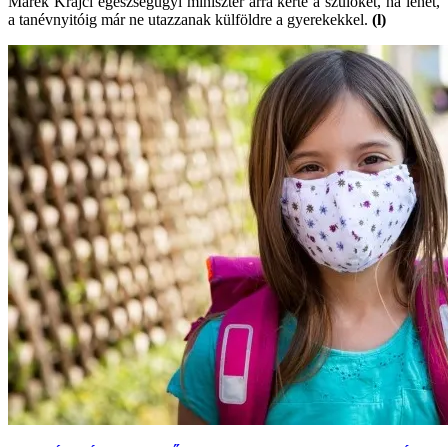
Marek Krajčí egészségügyi miniszter arra kérte a szülőket, ha lehet,
a tanévnyitóig már ne utazzanak külföldre a gyerekekkel.
(l)