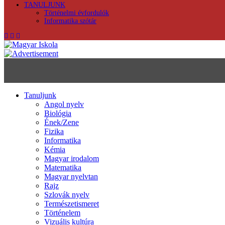
TANULJUNK
Történelmi évfordulók
Informatika szótár
Tanuljunk
Angol nyelv
Biológia
Ének/Zene
Fizika
Informatika
Kémia
Magyar irodalom
Matematika
Magyar nyelvtan
Rajz
Szlovák nyelv
Természetismeret
Történelem
Vizuális kultúra