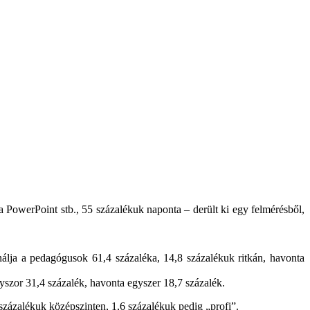
PowerPoint stb., 55 százalékuk naponta – derült ki egy felmérésből,
álja a pedagógusok 61,4 százaléka, 14,8 százalékuk ritkán, havonta
szor 31,4 százalék, havonta egyszer 18,7 százalék.
 százalékuk középszinten, 1,6 százalékuk pedig „profi”.