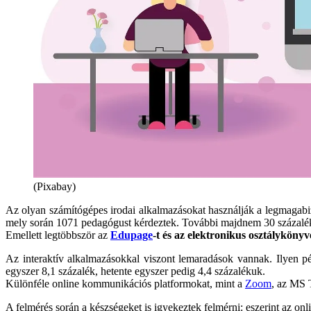
(Pixabay)
Az olyan számítógépes irodai alkalmazásokat használják a legmagabi
mely során 1071 pedagógust kérdeztek. További majdnem 30 százaléku
Emellett legtöbbször az
Edupage
-t és az elektronikus osztálykönyv
Az interaktív alkalmazásokkal viszont lemaradások vannak. Ilyen p
egyszer 8,1 százalék, hetente egyszer pedig 4,4 százalékuk.
Különféle online kommunikációs platformokat, mint a
Zoom
, az MS 
A felmérés során a készségeket is igyekeztek felmérni: eszerint az on