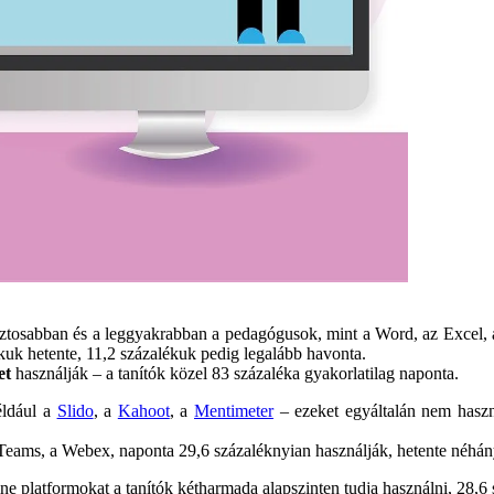
ztosabban és a leggyakrabban a pedagógusok, mint a Word, az Excel, a 
k hetente, 11,2 százalékuk pedig legalább havonta.
et
használják – a tanítók közel 83 százaléka gyakorlatilag naponta.
éldául a
Slido
, a
Kahoot
, a
Mentimeter
– ezeket egyáltalán nem haszn
Teams, a Webex, naponta 29,6 százaléknyian használják, hetente néhány
line platformokat a tanítók kétharmada alapszinten tudja használni, 28,6