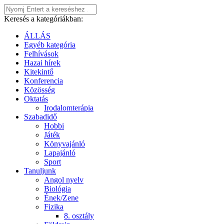
Keresés a kategóriákban:
ÁLLÁS
Egyéb kategória
Felhívások
Hazai hírek
Kitekintő
Konferencia
Közösség
Oktatás
Irodalomterápia
Szabadidő
Hobbi
Játék
Könyvajánló
Lapajánló
Sport
Tanuljunk
Angol nyelv
Biológia
Ének/Zene
Fizika
8. osztály