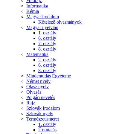
Földrajz
Informatika
Kémia
Magyar irodalom
Kötelező olvasmányok
Magyar nyelvtan
1. osztály
6. osztály
7. osztály
8. osztály
Matematika
2. osztály
6. osztály
8. osztály
Mindentudás Egyeteme
Német nyelv
Olasz nyelv
Olvasás
Polgári nevelés
Rajz
Szlovák Irodalom
Szlovák nyelv
Természetismeret
1. osztály
Űrkutatás