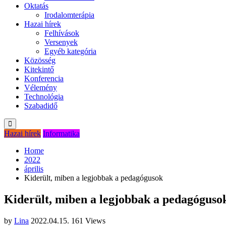
Oktatás
Irodalomterápia
Hazai hírek
Felhívások
Versenyek
Egyéb kategória
Közösség
Kitekintő
Konferencia
Vélemény
Technológia
Szabadidő
Hazai hírek
Informatika
Home
2022
április
Kiderült, miben a legjobbak a pedagógusok
Kiderült, miben a legjobbak a pedagóguso
by
Lina
2022.04.15.
161 Views