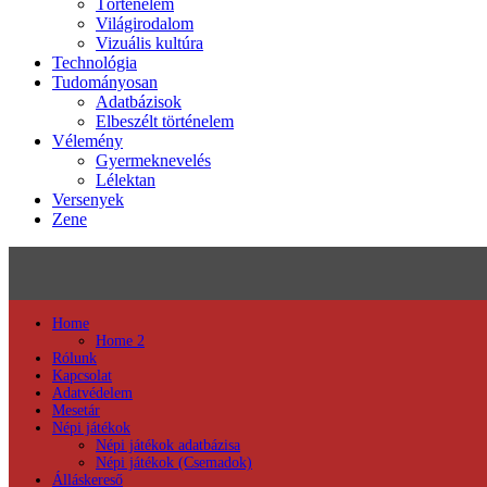
Történelem
Világirodalom
Vizuális kultúra
Technológia
Tudományosan
Adatbázisok
Elbeszélt történelem
Vélemény
Gyermeknevelés
Lélektan
Versenyek
Zene
Home
Home 2
Rólunk
Kapcsolat
Adatvédelem
Mesetár
Népi játékok
Népi játékok adatbázisa
Népi játékok (Csemadok)
Álláskereső