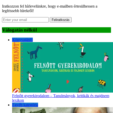
Iratkozzon fel hírlevelünkre, hogy e-mailben értesülhessen a
legfrissebb hírekről!
Feliratkozás
Válogatás nélkül
Könyvajánló
Felnőtt gyerekirodalom – Tanulmányok, kritikák és majdnem
lexikon
Egyéb kategória