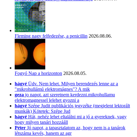
Fleming nagy felfedezése, a penicillin
2026.08.06.
Fogyó Nap a horizonton
2026.08.05.
hágyé
Üdv. Nem lehet. Milyen berendezés lenne az a
"mikrohullámú elektromágnes"? A mik
geza
jo napot. azt szeretnem kerdezni.mikrohullamu
elektromagnessel lelehet gyozni a
hágyé
Szépe Judit publikációs jegyzéke (megjelent lektorált
munkák) Kötetek: Szépe Jud
hágyé
Hát, nehéz lehet eltalálni mi a jó a gyereknek, vagy
hogy milyen tanári hozzááll
Péter
Jó napot, a tapasztalatom az, hogy nem is a tanárok
létszáma kevés, hanem az agr