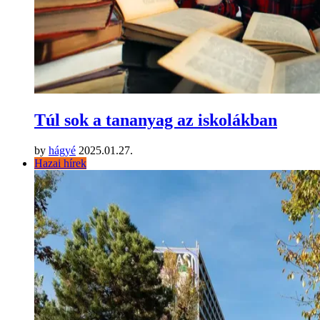
Túl sok a tananyag az iskolákban
by
hágyé
2025.01.27.
Hazai hírek