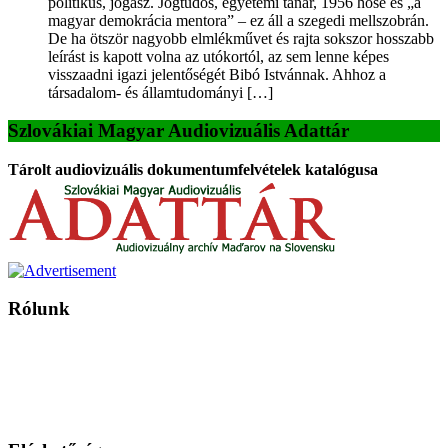
politikus, jogász. Jogtudós, egyetemi tanár, 1956 hőse és „a
magyar demokrácia mentora” – ez áll a szegedi mellszobrán.
De ha ötször nagyobb elmlékművet és rajta sokszor hosszabb
leírást is kapott volna az utókortól, az sem lenne képes
visszaadni igazi jelentőségét Bibó Istvánnak. Ahhoz a
társadalom- és államtudományi […]
Szlovákiai Magyar Audiovizuális Adattár
Tárolt audiovizuális dokumentumfelvételek katalógusa
Rólunk
A Magyar Iskola a szlovákiai magyar iskolák, tanárok, szülők és
persze a diákok fóruma
Ezen az oldalon esetenként olyan írások jelennek meg, amelyek a hagyományos iskolafelfogástól eltérő
mintákat népszerűsítenek. Ennek következtében előfordulhat, hogy az idetévedő kiskorú felhasználók
látóköre gyorsabban szélesedik, mint azt a szülők esetleg szeretnék.