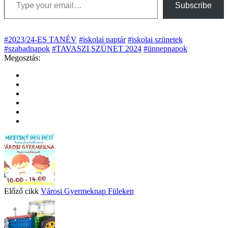
Subscribe
#2023/24-ES TANÉV
#iskolai naptár
#iskolai szünetek
#szabadnapok
#TAVASZI SZÜNET 2024
#ünnepnapok
Megosztás:
Előző cikk
Városi Gyermeknap Füleken