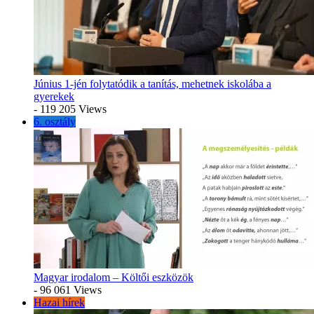
Június 1-jén folytatódik a tanítás, mehetnek iskolába a
gyerekek
- 119 205 Views
6. osztály
Magyar irodalom – Költői eszközök
- 96 061 Views
Hazai hírek