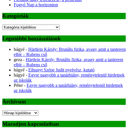
Fogyó Nap a horizonton
Kategóriák
Kategóriák
Legutóbbi hozzászólások
hágyé
-
Härtlein Károly: Brutális fizika, avagy amit a tanterem
elbír – Rubens cső
geza
-
Härtlein Károly: Brutális fizika, avagy amit a tanterem
elbír – Rubens cső
hágyé
-
Elhunyt Szépe Judit nyelvész, kutató
hágyé
-
Egyre nagyobb a tanárhiány, reménytelenül hirdetnek
az iskolák
Péter
-
Egyre nagyobb a tanárhiány, reménytelenül hirdetnek
az iskolák
Archívum
Archívum
Maradjon kapcsolatban