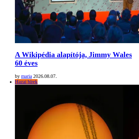
A Wikipédia alapítója, Jimmy Wales
60 éves
by
maria
2026.08.07.
Hazai hírek