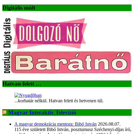
Digitális múlt
Hatvan felett …
...korhatár nélkül. Hatvan felett és hetvenen túl.
Magyar Interaktív Televízió
A magyar demokrácia mentora: Bibó István
2026.08.07.
115 éve született Bibó István, posztumusz Széchenyi-díjas író,