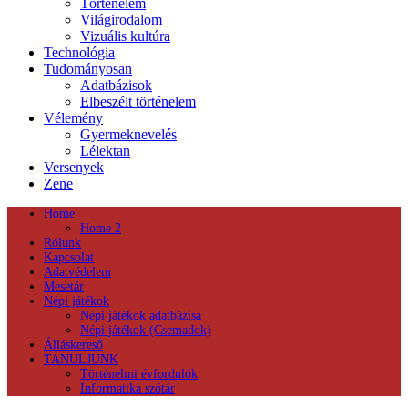
Történelem
Világirodalom
Vizuális kultúra
Technológia
Tudományosan
Adatbázisok
Elbeszélt történelem
Vélemény
Gyermeknevelés
Lélektan
Versenyek
Zene
Home
Home 2
Rólunk
Kapcsolat
Adatvédelem
Mesetár
Népi játékok
Népi játékok adatbázisa
Népi játékok (Csemadok)
Álláskereső
TANULJUNK
Történelmi évfordulók
Informatika szótár