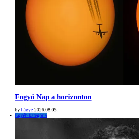
Fogyó Nap a horizonton
by
hágyé
2026.08.05.
Egyéb kategória