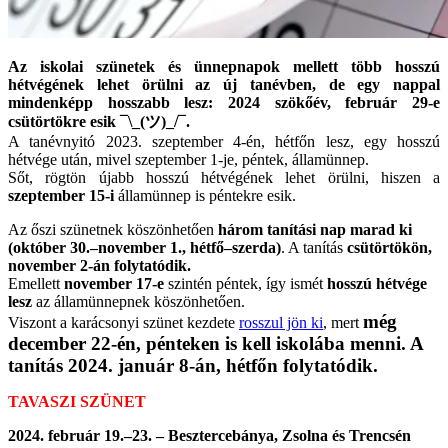
Az iskolai szünetek és ünnepnapok mellett több hosszú
hétvégének lehet örülni az új tanévben, de egy nappal
mindenképp hosszabb lesz: 2024 szökőév, február 29-e
csütörtökre esik ¯\_(ツ)_/¯.
A tanévnyitó 2023. szeptember 4-én, hétfőn lesz, egy hosszú
hétvége után, mivel szeptember 1-je, péntek, államünnep.
Sőt, rögtön újabb hosszú hétvégének lehet örülni, hiszen a
szeptember 15-i
államünnep is péntekre esik.
Az őszi szünetnek köszönhetően
három tanítási nap marad ki
(október 30.–november 1., hétfő–szerda)
. A tanítás
csütörtökön,
november 2-án folytatódik.
Emellett
november 17-e
szintén péntek, így ismét
hosszú hétvége
lesz
az államünnepnek köszönhetően.
még
Viszont a karácsonyi szünet kezdete
rosszul jön ki
, mert
december 22-én, pénteken is kell iskolába menni. A
tanítás 2024. január 8-án, hétfőn folytatódik.
TAVASZI SZÜNET
2024. február 19.–23. – Besztercebánya, Zsolna és Trencsén