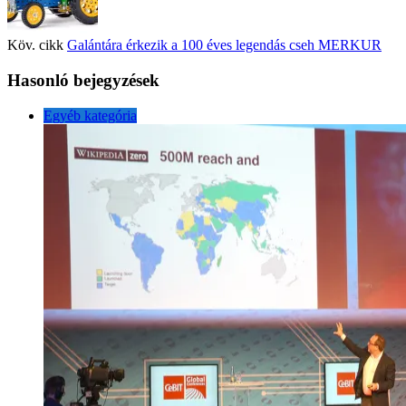
Köv. cikk
Galántára érkezik a 100 éves legendás cseh MERKUR
Hasonló bejegyzések
Egyéb kategória