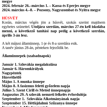
megye
2024. február 26.–március 1. – Kassa és Eperjes megye
2024. március 4.–8. – Pozsony, Nagyszombat és Nyitra megye
HÚSVÉT
Korán, március végén jön a húsvét, szokás szerint majdnem
egyhetes szünettel.
Utoljára szerdán, március 27-én kell iskolába
menni, a következő tanítási nap pedig a következő szerdán,
április 3-án lesz.
A két májusi államünnep, 1-je és 8-a szerdára esik.
A tanév június 28-án, pénteken fejeződik be.
Államünnepek (szabadnapok)
Január 1. Szlovákia megalakulása
Január 6. Háromkirályok
Nagypéntek
Húsvéthétfő
Május 1. A munka ünnepe
Május 8. A fasizmus feletti győzelem napja
Július 5. Szent Cirill és Metód ünnepnapja
Augusztus 29. A szlovák nemzeti felkelés évfordulója
Szeptember 1. Szlovákia Alkotmányának napja
Szeptember 15. Hétfájdalmú Szűzanya ünnepe