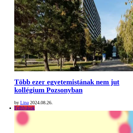
Több ezer egyetemistának nem jut
kollégium Pozsonyban
by
Lina
2024.08.26.
Felhívások