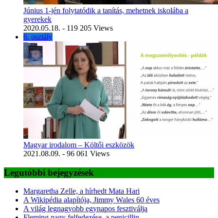
Június 1-jén folytatódik a tanítás, mehetnek iskolába a
gyerekek
2020.05.18.
- 119 205 Views
6. osztály
Magyar irodalom – Költői eszközök
2021.08.09.
- 96 061 Views
Legutóbbi bejegyzések
Margaretha Zelle, a hírhedt Mata Hari
A Wikipédia alapítója, Jimmy Wales 60 éves
A világ legnagyobb egynapos fesztiválja
Fleming nagy felfedezése, a penicillin