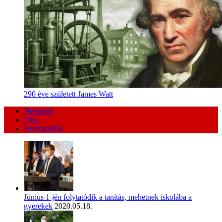
290 éve született James Watt
Népszerű
Friss
Hozzászólás
Június 1-jén folytatódik a tanítás, mehetnek iskolába a
gyerekek
2020.05.18.