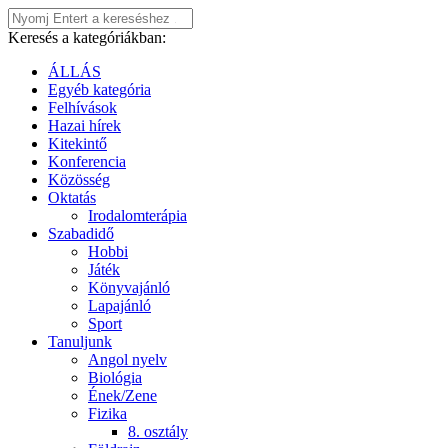
Keresés a kategóriákban:
ÁLLÁS
Egyéb kategória
Felhívások
Hazai hírek
Kitekintő
Konferencia
Közösség
Oktatás
Irodalomterápia
Szabadidő
Hobbi
Játék
Könyvajánló
Lapajánló
Sport
Tanuljunk
Angol nyelv
Biológia
Ének/Zene
Fizika
8. osztály