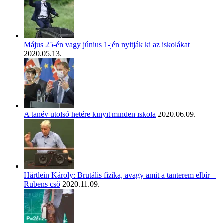
Május 25-én vagy június 1-jén nyitják ki az iskolákat
2020.05.13.
A tanév utolsó hetére kinyit minden iskola
2020.06.09.
Härtlein Károly: Brutális fizika, avagy amit a tanterem elbír –
Rubens cső
2020.11.09.