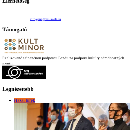
Elérhetőség
Családi Kör Egyesület/Združenie rod. kruhov
Medzilaborecká 17, 82101 Bratislava
+421 911 732 190 |
info@magyar-iskola.sk
Támogató
Realizované s finančnou podporou Fondu na podporu kultúry národnostných
menšín
Legnézettebb
Hazai hírek