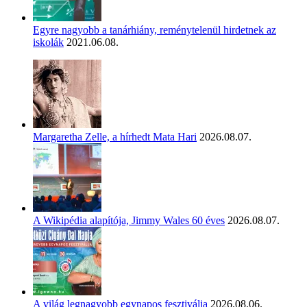
Egyre nagyobb a tanárhiány, reménytelenül hirdetnek az
iskolák
2021.06.08.
Margaretha Zelle, a hírhedt Mata Hari
2026.08.07.
A Wikipédia alapítója, Jimmy Wales 60 éves
2026.08.07.
A világ legnagyobb egynapos fesztiválja
2026.08.06.