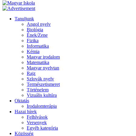
Tanuljunk
Angol nyelv
Biológia
Ének/Zene
Fizika
Informatika
Kémia
Magyar irodalom
Matematika
Magyar nyelvtan
Rajz
Szlovák nyelv
Természetismeret
Történelem
Vizuális kultúra
Oktatás
Irodalomterápia
Hazai hírek
Felhívások
Versenyek
Egyéb kategória
Közösség