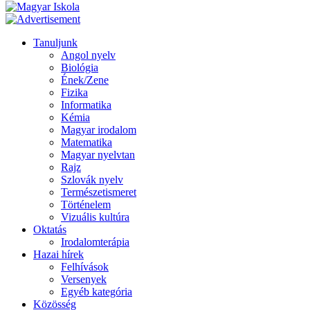
Tanuljunk
Angol nyelv
Biológia
Ének/Zene
Fizika
Informatika
Kémia
Magyar irodalom
Matematika
Magyar nyelvtan
Rajz
Szlovák nyelv
Természetismeret
Történelem
Vizuális kultúra
Oktatás
Irodalomterápia
Hazai hírek
Felhívások
Versenyek
Egyéb kategória
Közösség