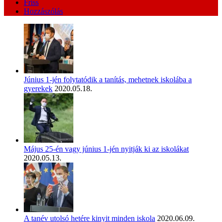
Friss
Hozzászólás
Június 1-jén folytatódik a tanítás, mehetnek iskolába a
gyerekek
2020.05.18.
Május 25-én vagy június 1-jén nyitják ki az iskolákat
2020.05.13.
A tanév utolsó hetére kinyit minden iskola
2020.06.09.