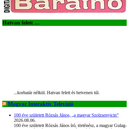
Hatvan felett …
...korhatár nélkül. Hatvan felett és hetvenen túl.
Magyar Interaktív Televízió
100 éve született Rózsás János, „a magyar Szolzsenyicin”
2026.08.06.
100 éve született Rózsás János író, történész, a magyar Gulag-