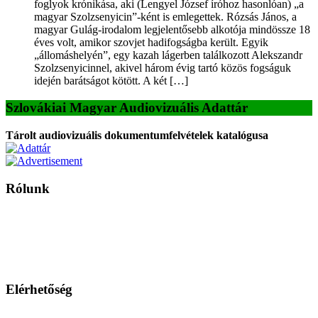
foglyok krónikása, aki (Lengyel József íróhoz hasonlóan) „a
magyar Szolzsenyicin”-ként is emlegettek. Rózsás János, a
magyar Gulág-irodalom legjelentősebb alkotója mindössze 18
éves volt, amikor szovjet hadifogságba került. Egyik
„állomáshelyén”, egy kazah lágerben találkozott Alekszandr
Szolzsenyicinnel, akivel három évig tartó közös fogságuk
idején barátságot kötött. A két […]
Szlovákiai Magyar Audiovizuális Adattár
Tárolt audiovizuális dokumentumfelvételek katalógusa
Rólunk
A Magyar Iskola a szlovákiai magyar iskolák, tanárok, szülők és
persze a diákok fóruma
Ezen az oldalon esetenként olyan írások jelennek meg, amelyek a hagyományos iskolafelfogástól eltérő
mintákat népszerűsítenek. Ennek következtében előfordulhat, hogy az idetévedő kiskorú felhasználók
látóköre gyorsabban szélesedik, mint azt a szülők esetleg szeretnék.
Elérhetőség
Családi Kör Egyesület/Združenie rod. kruhov