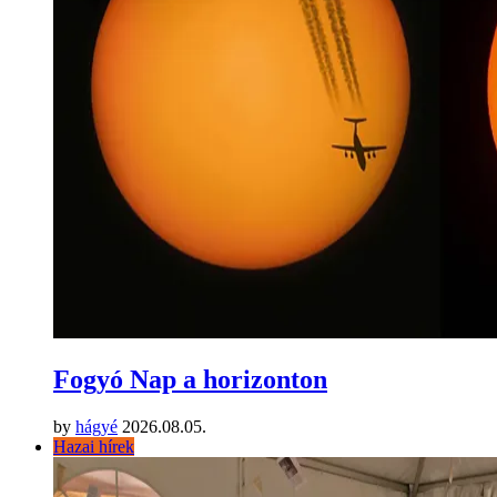
Fogyó Nap a horizonton
by
hágyé
2026.08.05.
Hazai hírek