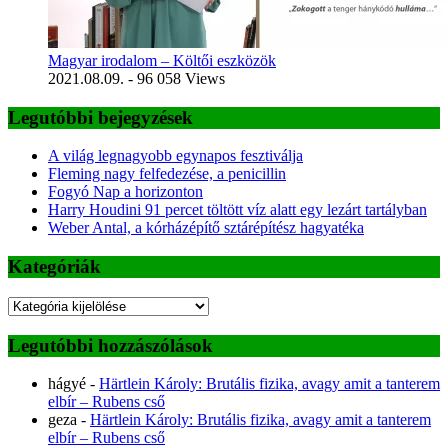
Magyar irodalom – Költői eszközök
2021.08.09.
- 96 058 Views
Legutóbbi bejegyzések
A világ legnagyobb egynapos fesztiválja
Fleming nagy felfedezése, a penicillin
Fogyó Nap a horizonton
Harry Houdini 91 percet töltött víz alatt egy lezárt tartályban
Weber Antal, a kórházépítő sztárépítész hagyatéka
Kategóriák
Kategóriák
Legutóbbi hozzászólások
hágyé
-
Härtlein Károly: Brutális fizika, avagy amit a tanterem
elbír – Rubens cső
geza
-
Härtlein Károly: Brutális fizika, avagy amit a tanterem
elbír – Rubens cső