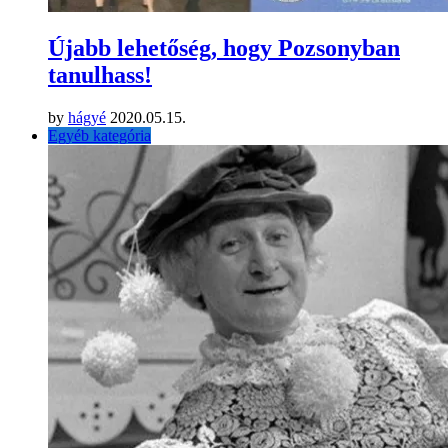
Újabb lehetőség, hogy Pozsonyban
tanulhass!
by
hágyé
2020.05.15.
Egyéb kategória