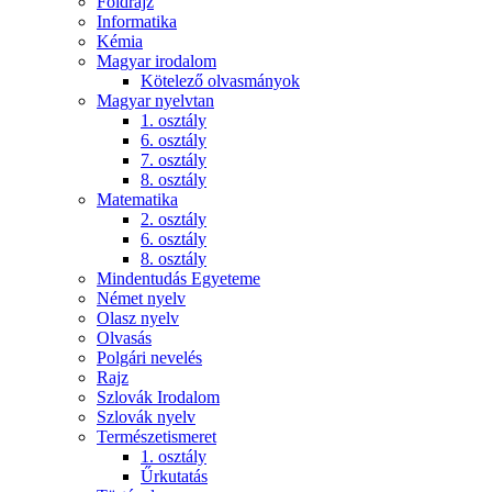
Földrajz
Informatika
Kémia
Magyar irodalom
Kötelező olvasmányok
Magyar nyelvtan
1. osztály
6. osztály
7. osztály
8. osztály
Matematika
2. osztály
6. osztály
8. osztály
Mindentudás Egyeteme
Német nyelv
Olasz nyelv
Olvasás
Polgári nevelés
Rajz
Szlovák Irodalom
Szlovák nyelv
Természetismeret
1. osztály
Űrkutatás