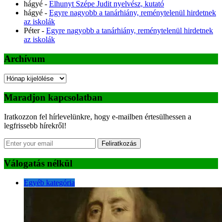
hágyé
-
Elhunyt Szépe Judit nyelvész, kutató
hágyé
-
Egyre nagyobb a tanárhiány, reménytelenül hirdetnek
az iskolák
Péter
-
Egyre nagyobb a tanárhiány, reménytelenül hirdetnek
az iskolák
Archívum
Archívum
Maradjon kapcsolatban
Iratkozzon fel hírlevelünkre, hogy e-mailben értesülhessen a
legfrissebb hírekről!
Feliratkozás
Válogatás nélkül
Egyéb kategória