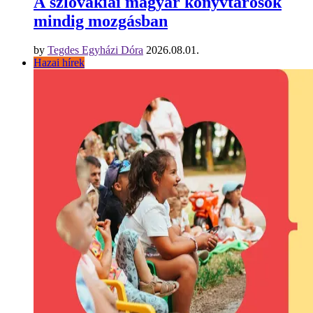
A szlovákiai magyar könyvtárosok
mindig mozgásban
by
Tegdes Egyházi Dóra
2026.08.01.
Hazai hírek