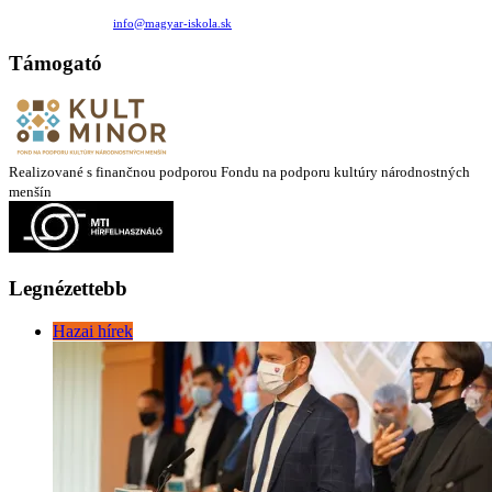
Medzilaborecká 17, 82101 Bratislava
+421 911 732 190 |
info@magyar-iskola.sk
Támogató
Realizované s finančnou podporou Fondu na podporu kultúry národnostných
menšín
Legnézettebb
Hazai hírek