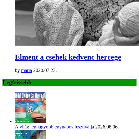
Elment a csehek kedvenc hercege
by
maria
2020.07.23.
Legfrissebb
A világ legnagyobb egynapos fesztiválja
2026.08.06.