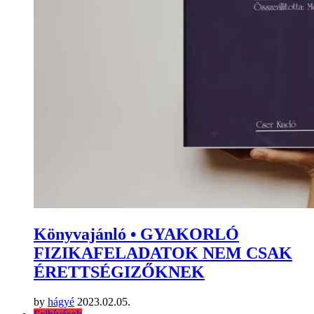
Könyvajánló • GYAKORLÓ
FIZIKAFELADATOK NEM CSAK
ÉRETTSÉGIZŐKNEK
by
hágyé
2023.02.05.