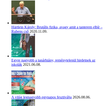
Härtlein Károly: Brutális fizika, avagy amit a tanterem elbír –
Rubens cső
2020.11.09.
Egyre nagyobb a tanárhiány, reménytelenül hirdetnek az
iskolák
2021.06.08.
A világ legnagyobb egynapos fesztiválja
2026.08.06.