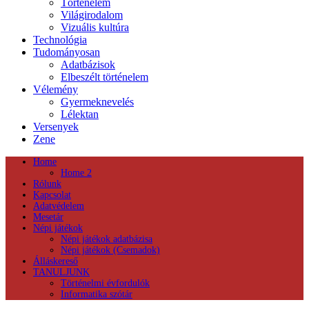
Történelem
Világirodalom
Vizuális kultúra
Technológia
Tudományosan
Adatbázisok
Elbeszélt történelem
Vélemény
Gyermeknevelés
Lélektan
Versenyek
Zene
Home
Home 2
Rólunk
Kapcsolat
Adatvédelem
Mesetár
Népi játékok
Népi játékok adatbázisa
Népi játékok (Csemadok)
Álláskereső
TANULJUNK
Történelmi évfordulók
Informatika szótár