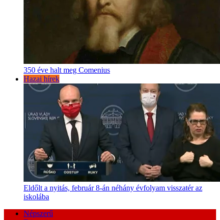
350 éve halt meg Comenius
Hazai hírek
Eldőlt a nyitás, február 8-án néhány évfolyam visszatér az
iskolába
Népszerű