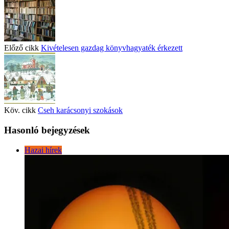
Előző cikk
Kivételesen gazdag könyvhagyaték érkezett
Köv. cikk
Cseh karácsonyi szokások
Hasonló bejegyzések
Hazai hírek