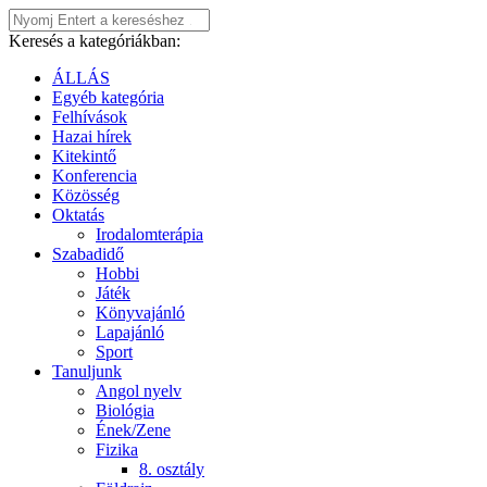
Keresés a kategóriákban:
ÁLLÁS
Egyéb kategória
Felhívások
Hazai hírek
Kitekintő
Konferencia
Közösség
Oktatás
Irodalomterápia
Szabadidő
Hobbi
Játék
Könyvajánló
Lapajánló
Sport
Tanuljunk
Angol nyelv
Biológia
Ének/Zene
Fizika
8. osztály