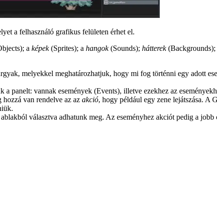
et a felhasználó grafikus felületen érhet el.
bjects); a
képek
(Sprites); a
hangok
(Sounds);
hátterek
(Backgrounds)
rgyak, melyekkel meghatározhatjuk, hogy mi fog történni egy adott eset
k a panelt: vannak események (Events), illetve ezekhez az eseményekhe
ig hozzá van rendelve az az
akció
, hogy például egy zene lejátszása. 
iük.
s ablakból választva adhatunk meg. Az eseményhez akciót pedig a job