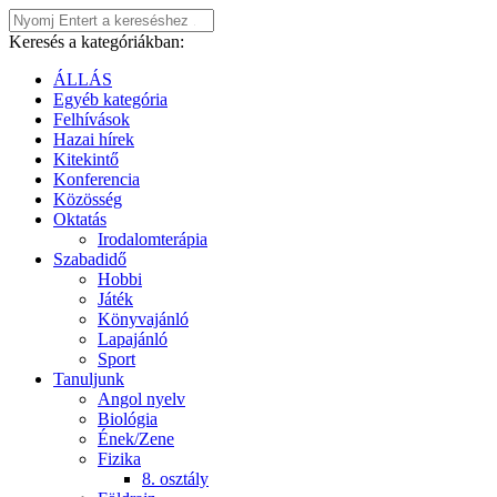
Keresés a kategóriákban:
ÁLLÁS
Egyéb kategória
Felhívások
Hazai hírek
Kitekintő
Konferencia
Közösség
Oktatás
Irodalomterápia
Szabadidő
Hobbi
Játék
Könyvajánló
Lapajánló
Sport
Tanuljunk
Angol nyelv
Biológia
Ének/Zene
Fizika
8. osztály