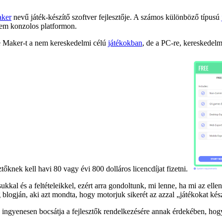
ker
nevű játék-készítő szoftver fejlesztője. A számos különböző típusú
nem konzolos platformon.
me Maker-t a nem kereskedelmi célú
játékokban
, de a PC-re, kereskedelmi
tőknek kell havi 80 vagy évi 800 dolláros licencdíjat fizetni.
kal és a feltételeikkel, ezért arra gondoltunk, mi lenne, ha mi az ellen
 blogján, aki azt mondta, hogy motorjuk sikerét az azzal „játékokat k
s ingyenesen bocsátja a fejlesztők rendelkezésére annak érdekében, ho