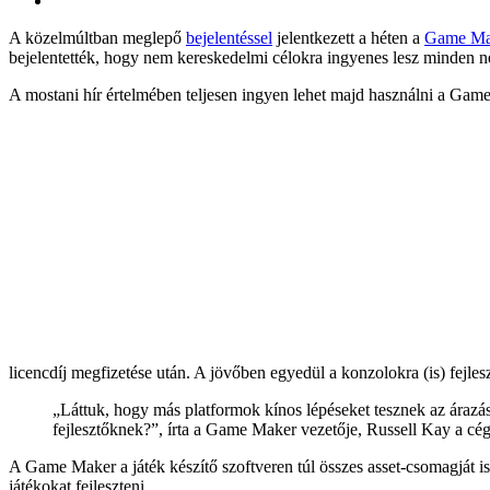
A közelmúltban meglepő
bejelentéssel
jelentkezett a héten a
Game Ma
bejelentették, hogy nem kereskedelmi célokra ingyenes lesz minden 
A mostani hír értelmében teljesen ingyen lehet majd használni a Ga
licencdíj megfizetése után. A jövőben egyedül a konzolokra (is) fejlesz
„Láttuk, hogy más platformok kínos lépéseket tesznek az árazásuk
fejlesztőknek?”, írta a Game Maker vezetője, Russell Kay a cég
A Game Maker a játék készítő szoftveren túl összes asset-csomagját i
játékokat fejleszteni.