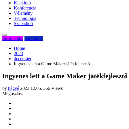
Kitekintő
Konferencia
Vélemény
Technológia
Szabadidő
Informatika
Tanuljunk
Home
2023
december
Ingyenes lett a Game Maker játékfejlesztő
Ingyenes lett a Game Maker játékfejlesztő
by
hágyé
2023.12.05.
366 Views
Megosztás: