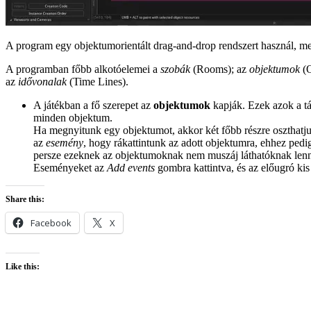
A program egy objektumorientált drag-and-drop rendszert használ, mely
A programban főbb alkotóelemei a
szobák
(Rooms); az
objektumok
(O
az
idővonalak
(Time Lines).
A játékban a fő szerepet az
objektumok
kapják. Ezek azok a tá
minden objektum.
Ha megnyitunk egy objektumot, akkor két főbb részre oszthatju
az
esemény
, hogy rákattintunk az adott objektumra, ehhez ped
persze ezeknek az objektumoknak nem muszáj láthatóknak lenn
Eseményeket az
Add events
gombra kattintva, és az előugró ki
Share this:
Facebook
X
Like this: