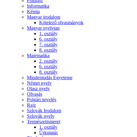
Földrajz
Informatika
Kémia
Magyar irodalom
Kötelező olvasmányok
Magyar nyelvtan
1. osztály
6. osztály
7. osztály
8. osztály
Matematika
2. osztály
6. osztály
8. osztály
Mindentudás Egyeteme
Német nyelv
Olasz nyelv
Olvasás
Polgári nevelés
Rajz
Szlovák Irodalom
Szlovák nyelv
Természetismeret
1. osztály
Űrkutatás