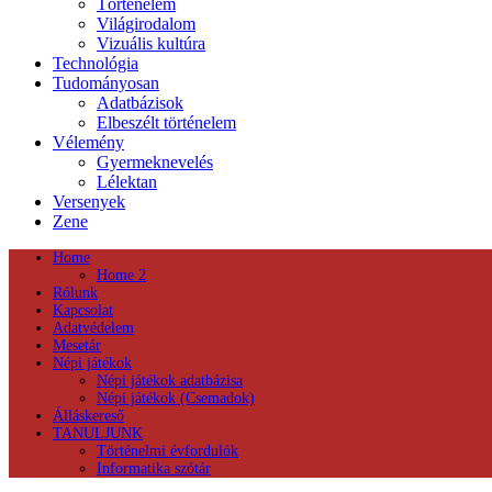
Történelem
Világirodalom
Vizuális kultúra
Technológia
Tudományosan
Adatbázisok
Elbeszélt történelem
Vélemény
Gyermeknevelés
Lélektan
Versenyek
Zene
Home
Home 2
Rólunk
Kapcsolat
Adatvédelem
Mesetár
Népi játékok
Népi játékok adatbázisa
Népi játékok (Csemadok)
Álláskereső
TANULJUNK
Történelmi évfordulók
Informatika szótár