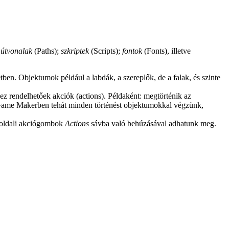
;
útvonalak
(Paths);
szkriptek
(Scripts);
fontok
(Fonts), illetve
ben. Objektumok például a labdák, a szereplők, de a falak, és szinte
z rendelhetőek akciók (actions). Példaként: megtörténik az
A Game Makerben tehát minden történést objektumokkal végzünk,
b oldali akciógombok
Actions
sávba való behúzásával adhatunk meg.