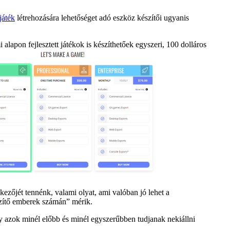
játék
létrehozására lehetőséget adó eszköz készítői ugyanis
 alapon fejlesztett játékok is készíthetőek egyszeri, 100 dolláros
kezőjét tennénk, valami olyat, ami valóban jó lehet a
észítő emberek számán” mérik.
gy azok minél előbb és minél egyszerűbben tudjanak nekiállni