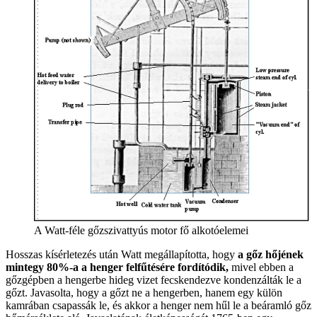
A Watt-féle gőzszivattyús motor fő alkotóelemei
Hosszas kísérletezés után Watt megállapította, hogy
a gőz hőjének
mintegy 80%-a a henger felfűtésére fordítódik,
mivel ebben a
gőzgépben a hengerbe hideg vizet fecskendezve kondenzálták le a
gőzt. Javasolta, hogy a gőzt ne a hengerben, hanem egy külön
kamrában csapassák le, és akkor a henger nem hűl le a beáramló gőz