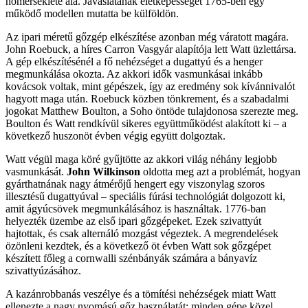
hőmérséklete alá. Javaslatának életképességét 1765-ben egy
működő modellen mutatta be külföldön.
Az ipari méretű gőzgép elkészítése azonban még váratott magára.
John Roebuck, a híres Carron Vasgyár alapítója lett Watt üzlettársa.
A gép elkészítésénél a fő nehézséget a dugattyú és a henger
megmunkálása okozta. Az akkori idők vasmunkásai inkább
kovácsok voltak, mint gépészek, így az eredmény sok kívánnivalót
hagyott maga után. Roebuck közben tönkrement, és a szabadalmi
jogokat Matthew Boulton, a Soho öntöde tulajdonosa szerezte meg.
Boulton és Watt rendkívül sikeres együttműködést alakított ki – a
következő huszonöt évben végig együtt dolgoztak.
Watt végül maga köré gyűjtötte az akkori világ néhány legjobb
vasmunkását.
John Wilkinson
oldotta meg azt a problémát, hogyan
gyárthatnának nagy átmérőjű hengert egy viszonylag szoros
illesztésű dugattyúval – speciális fúrási technológiát dolgozott ki,
amit ágyúcsövek megmunkálásához is használtak. 1776-ban
helyezték üzembe az első ipari gőzgépeket. Ezek szivattyút
hajtottak, és csak alternáló mozgást végeztek. A megrendelések
özönleni kezdtek, és a következő öt évben Watt sok gőzgépet
készített főleg a cornwalli szénbányák számára a bányavíz
szivattyúzásához.
A kazánrobbanás veszélye és a tömítési nehézségek miatt Watt
ellenezte a nagy nyomású gőz használatát; minden gépe közel