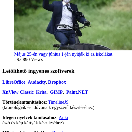
Május 25-én vagy június 1-jén nyitják ki az iskolákat
- 93 890 Views
Letölthető ingyenes szoftverek
LibreOffice
Audacity
,
Dropbox
XnView Classic
Krita
,
GIMP
,
Paint.NET
Történelemtanításhoz
:
TimelineJS
(kronológiák és idővonalk egyszerű készítéséhez)
Idegen nyelvek tanításához
:
Anki
(szó és kép kártyák készítéséhez)