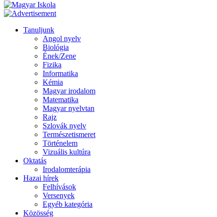
Tanuljunk
Angol nyelv
Biológia
Ének/Zene
Fizika
Informatika
Kémia
Magyar irodalom
Matematika
Magyar nyelvtan
Rajz
Szlovák nyelv
Természetismeret
Történelem
Vizuális kultúra
Oktatás
Irodalomterápia
Hazai hírek
Felhívások
Versenyek
Egyéb kategória
Közösség