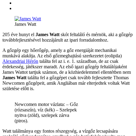
James Watt
205 éve hunyt el
James Watt
skót feltaláló és mérnök, aki a gőzgép
továbbfejlesztésével hozzájárult az ipari forradalomhoz.
A gőzgép egy hőerőgép, amely a gőz energiáját mechanikai
munkává alakítja. Az első gőzmeghajtású szerkezetet (eolipila)
Alexandriai Hérón
találta fel az i. e. 1. században, de az csak
érdekesség, játékszer maradt. Az első igazi gőzgép feltalálójaként
James Wattot tartjuk számon, de a közhiedelemmel ellentétben nem
James Watt
találta fel a gőzgépet csak tovább fejlesztette Thomas
Newcomen gőzgépeit, amik Angliában már elterjedtek voltak Watt
születése előtt is.
Newcomen motor vázlata: – Gőz
(rózsaszín), víz (kék) – Szelepek
nyitva (zöld), szelepek zárva
(piros).
Watt találmánya egy fontos részegység, a vízgőz lecsapására