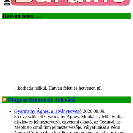
Hatvan felett …
...korhatár nélkül. Hatvan felett és hetvenen túl.
Magyar Interaktív Televízió
Gyarmathy Ágnes, a látványtervező
2026.08.09.
85 éve született Gyarmathy Ágnes, Munkácsy Mihály-díjas
díszlet- és jelmeztervező, egyetemi oktató, az Oscar-díjas
Mephisto című film jelmeztervezője. Pályafutását a Pécsi
Nemzeti Színházban kezdte színésznőként, majd a poznani