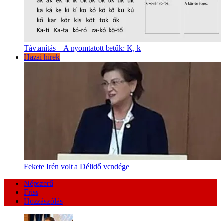
Távtanítás – A nyomtatott betűk: K, k
Hazai hírek
Fekete Irén volt a Délidő vendége
Népszerű
Friss
Hozzászólás