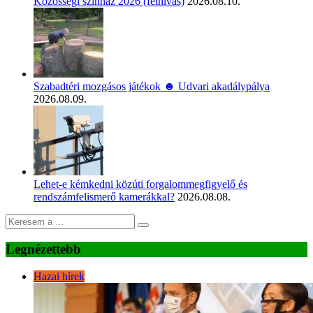
Közösségi színház 2026 (felhívás)
2026.08.10.
Szabadtéri mozgásos játékok ☻ Udvari akadálypálya
2026.08.09.
Lehet-e kémkedni közúti forgalommegfigyelő és
rendszámfelismerő kamerákkal?
2026.08.08.
Legnézettebb
Hazai hírek