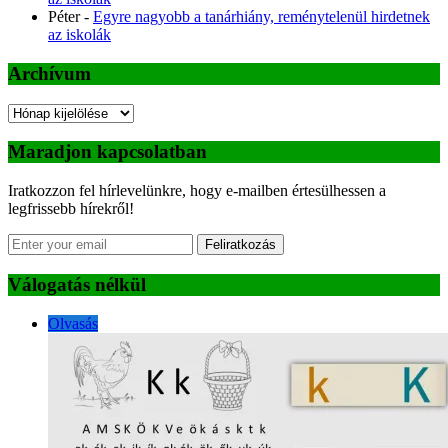
Péter
-
Egyre nagyobb a tanárhiány, reménytelenül hirdetnek
az iskolák
Archívum
Archívum
Maradjon kapcsolatban
Iratkozzon fel hírlevelünkre, hogy e-mailben értesülhessen a
legfrissebb hírekről!
Feliratkozás
Válogatás nélkül
Olvasás