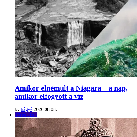
Amikor elnémult a Niagara – a nap,
amikor elfogyott a víz
by
hágyé
2026.08.08.
Történelem