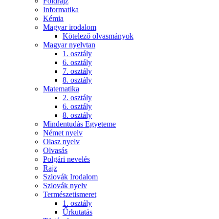
Földrajz
Informatika
Kémia
Magyar irodalom
Kötelező olvasmányok
Magyar nyelvtan
1. osztály
6. osztály
7. osztály
8. osztály
Matematika
2. osztály
6. osztály
8. osztály
Mindentudás Egyeteme
Német nyelv
Olasz nyelv
Olvasás
Polgári nevelés
Rajz
Szlovák Irodalom
Szlovák nyelv
Természetismeret
1. osztály
Űrkutatás