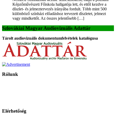
Képzőművészeti Főiskola hallgatója lett, és ettől kezdve a
díszlet- és jelmeztervezés irányába fordult. Több mint 500
különböző színházi előadáshoz tervezett díszletet, jelmezt
vagy mindkettőt. Az összes jelentősebb […]
Szlovákiai Magyar Audiovizuális Adattár
Tárolt audiovizuális dokumentumfelvételek katalógusa
Rólunk
A Magyar Iskola a szlovákiai magyar iskolák, tanárok, szülők és
persze a diákok fóruma
Ezen az oldalon esetenként olyan írások jelennek meg, amelyek a hagyományos iskolafelfogástól eltérő
mintákat népszerűsítenek. Ennek következtében előfordulhat, hogy az idetévedő kiskorú felhasználók
látóköre gyorsabban szélesedik, mint azt a szülők esetleg szeretnék.
Elérhetőség