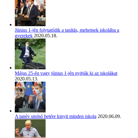
Június 1-jén folytatódik a tanítás, mehetnek iskolába a
gyerekek
2020.05.18.
Május 25-én vagy június 1-jén nyitják ki az iskolákat
2020.05.13.
A tanév utolsó hetére kinyit minden iskola
2020.06.09.