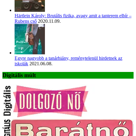
Härtlein Károly: Brutális fizika, avagy amit a tanterem elbír –
Rubens cső
2020.11.09.
Egyre nagyobb a tanárhiány, reménytelenül hirdetnek az
iskolák
2021.06.08.
Digitális múlt