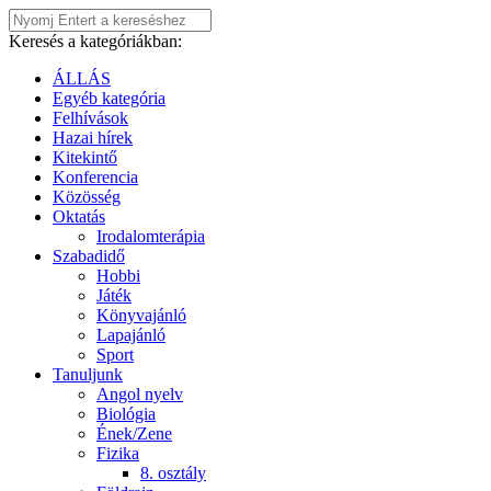
Keresés a kategóriákban:
ÁLLÁS
Egyéb kategória
Felhívások
Hazai hírek
Kitekintő
Konferencia
Közösség
Oktatás
Irodalomterápia
Szabadidő
Hobbi
Játék
Könyvajánló
Lapajánló
Sport
Tanuljunk
Angol nyelv
Biológia
Ének/Zene
Fizika
8. osztály