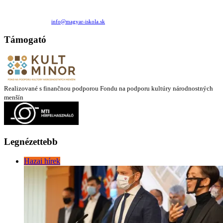
Családi Kör Egyesület/Združenie rod. kruhov
Medzilaborecká 17, 82101 Bratislava
+421 911 732 190 |
info@magyar-iskola.sk
Támogató
Realizované s finančnou podporou Fondu na podporu kultúry národnostných
menšín
Legnézettebb
Hazai hírek