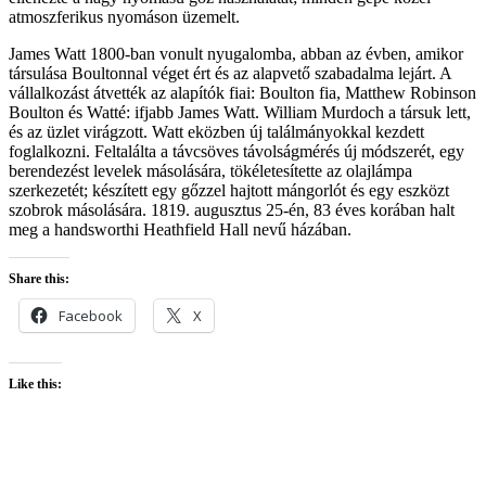
atmoszferikus nyomáson üzemelt.
James Watt 1800-ban vonult nyugalomba, abban az évben, amikor
társulása Boultonnal véget ért és az alapvető szabadalma lejárt. A
vállalkozást átvették az alapítók fiai: Boulton fia, Matthew Robinson
Boulton és Watté: ifjabb James Watt. William Murdoch a társuk lett,
és az üzlet virágzott. Watt eközben új találmányokkal kezdett
foglalkozni. Feltalálta a távcsöves távolságmérés új módszerét, egy
berendezést levelek másolására, tökéletesítette az olajlámpa
szerkezetét; készített egy gőzzel hajtott mángorlót és egy eszközt
szobrok másolására. 1819. augusztus 25-én, 83 éves korában halt
meg a handsworthi Heathfield Hall nevű házában.
Share this:
Facebook
X
Like this: