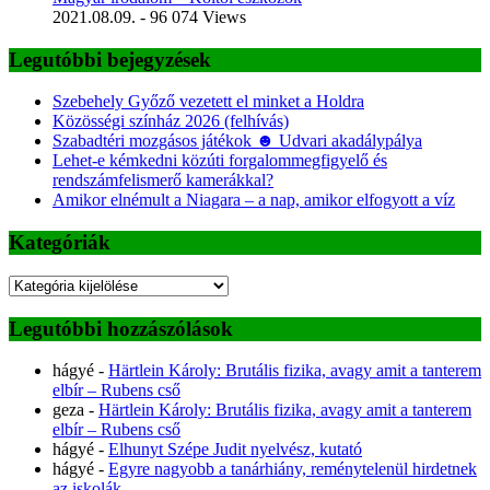
2021.08.09.
- 96 074 Views
Legutóbbi bejegyzések
Szebehely Győző vezetett el minket a Holdra
Közösségi színház 2026 (felhívás)
Szabadtéri mozgásos játékok ☻ Udvari akadálypálya
Lehet-e kémkedni közúti forgalommegfigyelő és
rendszámfelismerő kamerákkal?
Amikor elnémult a Niagara – a nap, amikor elfogyott a víz
Kategóriák
Kategóriák
Legutóbbi hozzászólások
hágyé
-
Härtlein Károly: Brutális fizika, avagy amit a tanterem
elbír – Rubens cső
geza
-
Härtlein Károly: Brutális fizika, avagy amit a tanterem
elbír – Rubens cső
hágyé
-
Elhunyt Szépe Judit nyelvész, kutató
hágyé
-
Egyre nagyobb a tanárhiány, reménytelenül hirdetnek
az iskolák