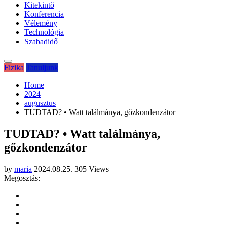
Kitekintő
Konferencia
Vélemény
Technológia
Szabadidő
Fizika
Tanuljunk
Home
2024
augusztus
TUDTAD? • Watt találmánya, gőzkondenzátor
TUDTAD? • Watt találmánya,
gőzkondenzátor
by
maria
2024.08.25.
305 Views
Megosztás: