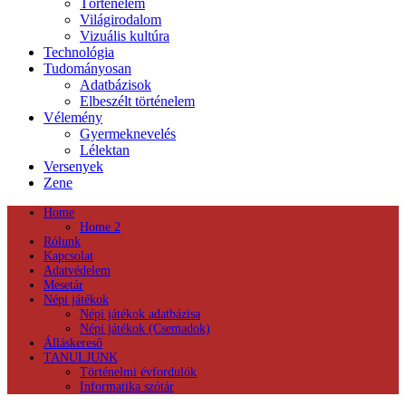
Történelem
Világirodalom
Vizuális kultúra
Technológia
Tudományosan
Adatbázisok
Elbeszélt történelem
Vélemény
Gyermeknevelés
Lélektan
Versenyek
Zene
Home
Home 2
Rólunk
Kapcsolat
Adatvédelem
Mesetár
Népi játékok
Népi játékok adatbázisa
Népi játékok (Csemadok)
Álláskereső
TANULJUNK
Történelmi évfordulók
Informatika szótár