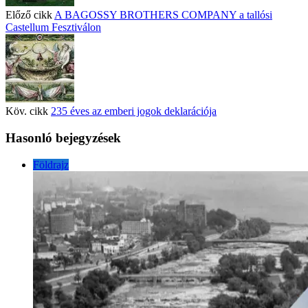
Előző cikk
A BAGOSSY BROTHERS COMPANY a tallósi
Castellum Fesztiválon
Köv. cikk
235 éves az emberi jogok deklarációja
Hasonló bejegyzések
Földrajz