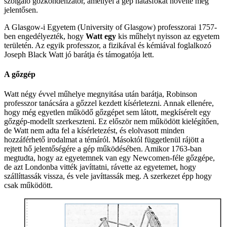
szolgáló gőzkondenzátor, amellyel a gép hatásfokát növelte meg
jelentősen.
A Glasgow-i Egyetem (University of Glasgow) professzorai 1757-
ben engedélyezték, hogy
Watt egy
kis műhelyt nyisson az egyetem
területén. Az egyik professzor, a fizikával és kémiával foglalkozó
Joseph Black Watt jó barátja és támogatója lett.
A gőzgép
Watt négy évvel műhelye megnyitása után barátja, Robinson
professzor tanácsára a gőzzel kezdett kísérletezni. Annak ellenére,
hogy még egyetlen működő gőzgépet sem látott, megkísérelt egy
gőzgép-modellt szerkeszteni. Ez először nem működött kielégítően,
de Watt nem adta fel a kísérletezést, és elolvasott minden
hozzáférhető irodalmat a témáról. Másoktól függetlenül rájött a
rejtett hő jelentőségére a gép működésében. Amikor 1763-ban
megtudta, hogy az egyetemnek van egy Newcomen-féle gőzgépe,
de azt Londonba vitték javíttatni, rávette az egyetemet, hogy
szállíttassák vissza, és vele javíttassák meg. A szerkezet épp hogy
csak működött.