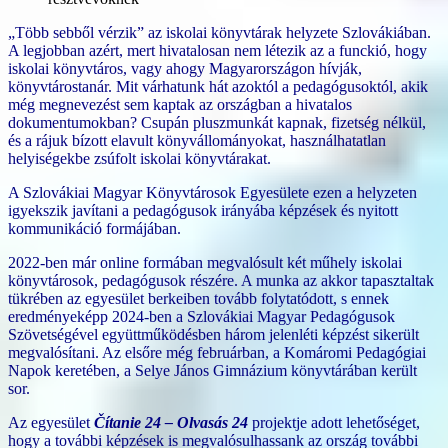
„Több sebből vérzik” az iskolai könyvtárak helyzete Szlovákiában.
A legjobban azért, mert hivatalosan nem létezik az a funckió, hogy
iskolai könyvtáros, vagy ahogy Magyarországon hívják,
könyvtárostanár. Mit várhatunk hát azoktól a pedagógusoktól, akik
még megnevezést sem kaptak az országban a hivatalos
dokumentumokban? Csupán pluszmunkát kapnak, fizetség nélkül,
és a rájuk bízott elavult könyvállományokat, használhatatlan
helyiségekbe zsúfolt iskolai
könyvtárakat.
A Szlovákiai Magyar Könyvtárosok Egyesülete ezen a helyzeten
igyekszik javítani a pedagógusok irányába képzések és nyitott
kommunikáció formájában.
2022-ben már online formában megvalósult két műhely iskolai
könyvtárosok, pedagógusok részére. A munka az akkor tapasztaltak
tükrében az egyesület berkeiben tovább folytatódott, s ennek
eredményeképp 2024-ben a Szlovákiai Magyar Pedagógusok
Szövetségével együttműködésben három jelenléti képzést sikerült
megvalósítani. Az elsőre még februárban, a Komáromi Pedagógiai
Napok keretében, a Selye János Gimnázium könyvtárában került
sor.
Az egyesület
Čítanie 24 – Olvasás 24
projektje adott lehetőséget,
hogy a további képzések is megvalósulhassank az ország további