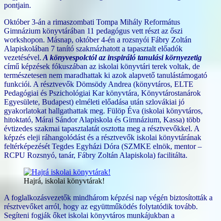
pontjain.
Október 3-án a rimaszombati Tompa Mihály Református
Gimnázium könyvtárában 11 pedagógus vett részt az őszi
workshopon. Másnap, október 4-én a rozsnyói Fábry Zoltán
Alapiskolában 7 tanító szakmázhatott a tapasztalt előadók
vezetésével.
A könyvespolctól az inspiráló tanulási környezetig
című képzések fókuszában az iskolai könyvtári terek voltak, de
természetesen nem maradhattak ki azok alapvető tanulástámogató
funkciói. A résztvevők Dömsödy Andrea (könyvtáros, ELTE
Pedagógiai és Pszichológiai Kar könyvtára, Könyvtárostanárok
Egyesülete, Budapest) elméleti előadása után szlovákiai jó
gyakorlatokat hallgathattak meg. Fülöp Éva (iskolai könyvtáros,
hitoktató, Márai Sándor Alapiskola és Gimnázium, Kassa) több
évtizedes szakmai tapasztalatát osztotta meg a résztvevőkkel. A
képzés eleji ráhangolódást és a résztvevők iskolai könyvtárának
feltérképezését Tegdes Egyházi Dóra (SZMKE elnök, mentor –
RCPU Rozsnyó, tanár, Fábry Zoltán Alapiskola) facilitálta.
Hajrá, iskolai könyvtárak!
A foglalkozásvezetők mindhárom képzési nap végén biztosították a
résztvevőket arról, hogy az együttműködés folytatódik tovább.
Segíteni fogják őket iskolai könyvtáros munkájukban a