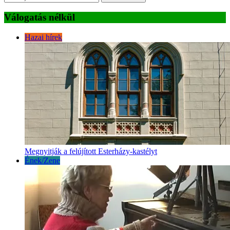
Válogatás nélkül
Hazai hírek
Megnyitják a felújított Esterházy-kastélyt
Ének/Zene