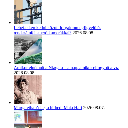
Lehet-e kémkedni közúti forgalommegfigyelő és
rendszámfelismerő kamerákkal?
2026.08.08.
Amikor elnémult a Niagara – a nap, amikor elfogyott a víz
2026.08.08.
Margaretha Zelle, a hírhedt Mata Hari
2026.08.07.