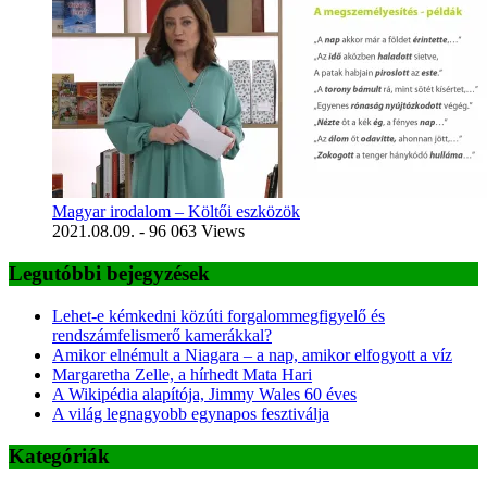
Magyar irodalom – Költői eszközök
2021.08.09.
- 96 063 Views
Legutóbbi bejegyzések
Lehet-e kémkedni közúti forgalommegfigyelő és
rendszámfelismerő kamerákkal?
Amikor elnémult a Niagara – a nap, amikor elfogyott a víz
Margaretha Zelle, a hírhedt Mata Hari
A Wikipédia alapítója, Jimmy Wales 60 éves
A világ legnagyobb egynapos fesztiválja
Kategóriák