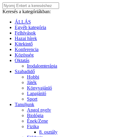
Keresés a kategóriákban:
ÁLLÁS
Egyéb kategória
Felhívások
Hazai hírek
Kitekintő
Konferencia
Közösség
Oktatás
Irodalomterápia
Szabadidő
Hobbi
Játék
Könyvajánló
Lapajánló
Sport
Tanuljunk
Angol nyelv
Biológia
Ének/Zene
Fizika
8. osztály