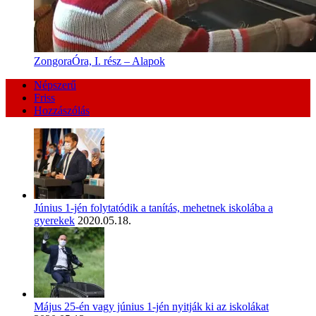
ZongoraÓra, I. rész – Alapok
Népszerű
Friss
Hozzászólás
Június 1-jén folytatódik a tanítás, mehetnek iskolába a
gyerekek
2020.05.18.
Május 25-én vagy június 1-jén nyitják ki az iskolákat