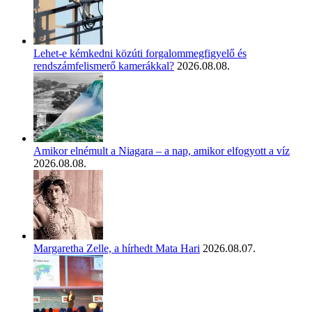
Lehet-e kémkedni közúti forgalommegfigyelő és
rendszámfelismerő kamerákkal?
2026.08.08.
Amikor elnémult a Niagara – a nap, amikor elfogyott a víz
2026.08.08.
Margaretha Zelle, a hírhedt Mata Hari
2026.08.07.