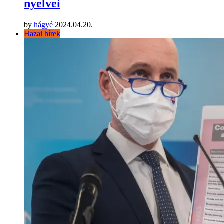
nyelvei
by
hágyé
2024.04.20.
Hazai hírek