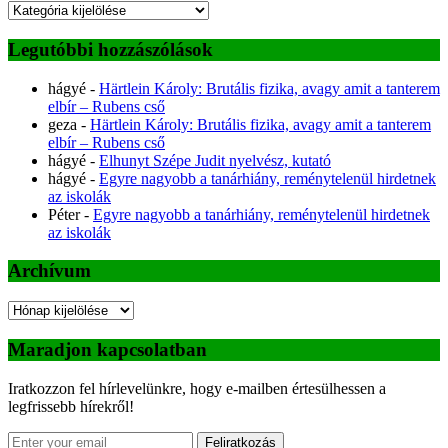
Kategóriák
Legutóbbi hozzászólások
hágyé
-
Härtlein Károly: Brutális fizika, avagy amit a tanterem
elbír – Rubens cső
geza
-
Härtlein Károly: Brutális fizika, avagy amit a tanterem
elbír – Rubens cső
hágyé
-
Elhunyt Szépe Judit nyelvész, kutató
hágyé
-
Egyre nagyobb a tanárhiány, reménytelenül hirdetnek
az iskolák
Péter
-
Egyre nagyobb a tanárhiány, reménytelenül hirdetnek
az iskolák
Archívum
Archívum
Maradjon kapcsolatban
Iratkozzon fel hírlevelünkre, hogy e-mailben értesülhessen a
legfrissebb hírekről!
Feliratkozás