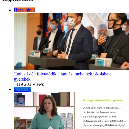
Hazai hírek
Június 1-jén folytatódik a tanítás, mehetnek iskolába a
gyerekek
- 119 205 Views
6. osztály