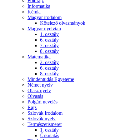
Földrajz
Informatika
Kémia
Magyar irodalom
Kötelező olvasmányok
Magyar nyelvtan
1. osztály
6. osztály
7. osztály
8. osztály
Matematika
2. osztály
6. osztály
8. osztály
Mindentudás Egyeteme
Német nyelv
Olasz nyelv
Olvasás
Polgári nevelés
Rajz
Szlovák Irodalom
Szlovák nyelv
Természetismeret
1. osztály
Űrkutatás