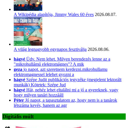
A Wikipédia alapítója, Jimmy Wales 60 éves
2026.08.07.
A világ legnagyobb egynapos fesztiválja
2026.08.06.
hágyé
Üdv. Nem lehet. Milyen berendezés lenne az a
"mikrohullámú elektromágnes"? A mik
geza
jo napot. azt szeretnem kerdezni.mikrohullamu
elektromagnessel lelehet gyozni a
hágyé
Szépe Judit publikációs jegyzéke (megjelent lektorált
munkák) Kötetek: Szépe Jud
hágyé
Hát, nehéz lehet eltalálni mi a jó a gyereknek, vagy
hogy milyen tanári hozzááll
Péter
Jó napot, a tapasztalatom az, hogy nem is a tanárok
létszáma kevés, hanem az agr
Digitális múlt