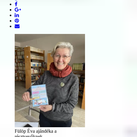
Fülöp Éva ajándéka a
résztvevőknek