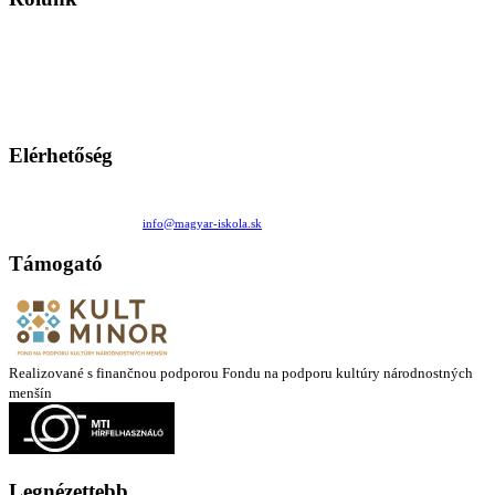
A Magyar Iskola a szlovákiai magyar iskolák, tanárok, szülők és
persze a diákok fóruma
Ezen az oldalon esetenként olyan írások jelennek meg, amelyek a hagyományos iskolafelfogástól eltérő
mintákat népszerűsítenek. Ennek következtében előfordulhat, hogy az idetévedő kiskorú felhasználók
látóköre gyorsabban szélesedik, mint azt a szülők esetleg szeretnék.
Elérhetőség
Családi Kör Egyesület/Združenie rod. kruhov
Medzilaborecká 17, 82101 Bratislava
+421 911 732 190 |
info@magyar-iskola.sk
Támogató
Realizované s finančnou podporou Fondu na podporu kultúry národnostných
menšín
Legnézettebb