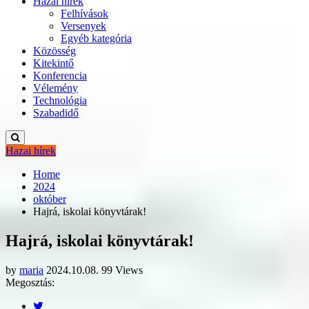
Hazai hírek
Felhívások
Versenyek
Egyéb kategória
Közösség
Kitekintő
Konferencia
Vélemény
Technológia
Szabadidő
Hazai hírek
Home
2024
október
Hajrá, iskolai könyvtárak!
Hajrá, iskolai könyvtárak!
by
maria
2024.10.08.
99 Views
Megosztás: