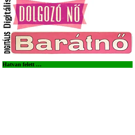
Hatvan felett …