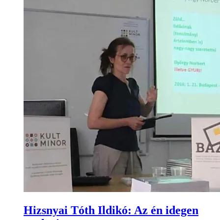
Hizsnyai Tóth Ildikó: Az én idegen