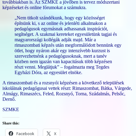
továbbiakban is. Az SZMKE a jövőben is tervez módszertani
képzéseket és online fórumokat a számukra.
„Nem titkolt szándékunk, hogy egy közösséget
építsünk ki, s az online és jelenléti alkalmakon a
pedagógusok egymásnak adhassanak inspirációt,
segítséget. A szakmai kereteket egyesületünk tagjai és
magyarországi kollégák adják majd. Már a
rimaszombati képzés után megformálódott bennünk egy
ötlet, hogy nyáron akár egy intenzívebb kurzust is
szervezhetnénk a pedagógusoknak, mert a tanév
közben nem igazán van kapacitásuk több képzésen
részt venni. Meglátjuk” – fogalmazta meg Tegdes
Egyházi Dóra, az egyesület elnöke.
A rimaszombati és a rozsnyói képzésen a következő települések
iskoláinak pedagógusai vettek részt: Rimaszombat, Bátka, Várgede,
Almágy, Rimaszécs, Feled, Rozsnyó, Torna, Szádalmás, Pelsőc,
Dernő.
SZMKE
Share this:
Facebook
X