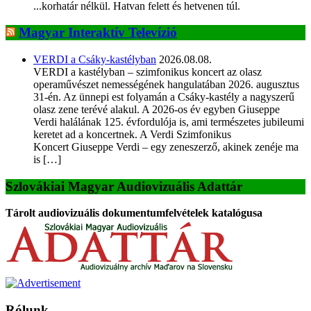
...korhatár nélkül. Hatvan felett és hetvenen túl.
Magyar Interaktív Televízió
VERDI a Csáky-kastélyban
2026.08.08.
VERDI a kastélyban – szimfonikus koncert az olasz
operaművészet nemességének hangulatában 2026. augusztus
31-én. Az ünnepi est folyamán a Csáky-kastély a nagyszerű
olasz zene terévé alakul. A 2026-os év egyben Giuseppe
Verdi halálának 125. évfordulója is, ami természetes jubileumi
keretet ad a koncertnek. A Verdi Szimfonikus
Koncert Giuseppe Verdi – egy zeneszerző, akinek zenéje ma
is […]
Szlovákiai Magyar Audiovizuális Adattár
Tárolt audiovizuális dokumentumfelvételek katalógusa
Rólunk