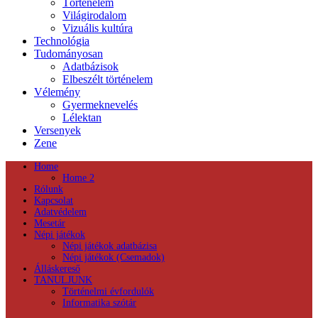
Történelem
Világirodalom
Vizuális kultúra
Technológia
Tudományosan
Adatbázisok
Elbeszélt történelem
Vélemény
Gyermeknevelés
Lélektan
Versenyek
Zene
Home
Home 2
Rólunk
Kapcsolat
Adatvédelem
Mesetár
Népi játékok
Népi játékok adatbázisa
Népi játékok (Csemadok)
Álláskereső
TANULJUNK
Történelmi évfordulók
Informatika szótár