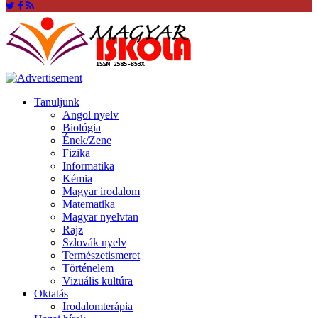
Tanuljunk
Angol nyelv
Biológia
Ének/Zene
Fizika
Informatika
Kémia
Magyar irodalom
Matematika
Magyar nyelvtan
Rajz
Szlovák nyelv
Természetismeret
Történelem
Vizuális kultúra
Oktatás
Irodalomterápia