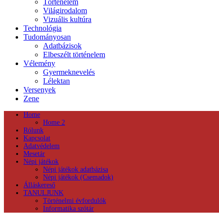
Történelem
Világirodalom
Vizuális kultúra
Technológia
Tudományosan
Adatbázisok
Elbeszélt történelem
Vélemény
Gyermeknevelés
Lélektan
Versenyek
Zene
Home
Home 2
Rólunk
Kapcsolat
Adatvédelem
Mesetár
Népi játékok
Népi játékok adatbázisa
Népi játékok (Csemadok)
Álláskereső
TANULJUNK
Történelmi évfordulók
Informatika szótár