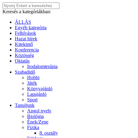
Keresés a kategóriákban:
ÁLLÁS
Egyéb kategória
Felhívások
Hazai hírek
Kitekintő
Konferencia
Közösség
Oktatás
Irodalomterápia
Szabadidő
Hobbi
Játék
Könyvajánló
Lapajánló
Sport
Tanuljunk
Angol nyelv
Biológia
Ének/Zene
Fizika
8. osztály