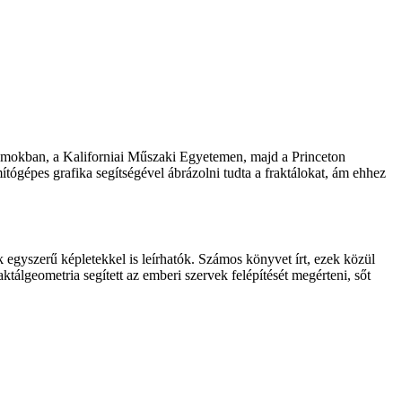
llamokban, a Kaliforniai Műszaki Egyetemen, majd a Princeton
gépes grafika segítségével ábrázolni tudta a fraktálokat, ám ehhez
 egyszerű képletekkel is leírhatók. Számos könyvet írt, ezek közül
ktálgeometria segített az emberi szervek felépítését megérteni, sőt