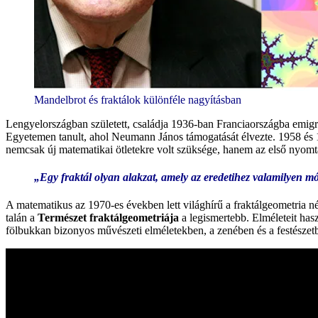
Mandelbrot és fraktálok különféle nagyításban
Lengyelországban született, családja 1936-ban Franciaországba emigr
Egyetemen tanult, ahol Neumann János támogatását élvezte. 1958 és 1
nemcsak új matematikai ötletekre volt szüksége, hanem az első nyomtat
„Egy fraktál olyan alakzat, amely az eredetihez valamilyen m
A matematikus az 1970-es években lett világhírű a fraktálgeometria né
talán a
Természet fraktálgeometriája
a legismertebb. Elméleteit hasz
fölbukkan bizonyos művészeti elméletekben, a zenében és a festészet