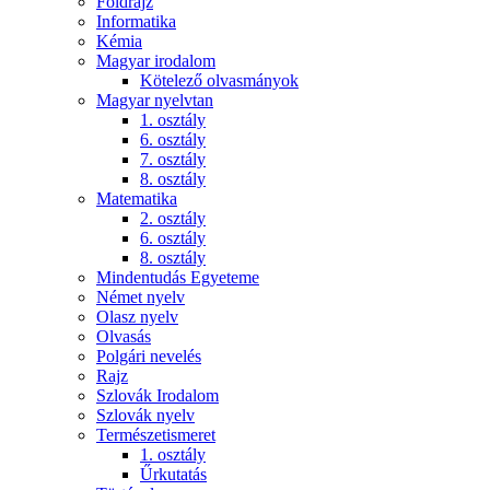
Földrajz
Informatika
Kémia
Magyar irodalom
Kötelező olvasmányok
Magyar nyelvtan
1. osztály
6. osztály
7. osztály
8. osztály
Matematika
2. osztály
6. osztály
8. osztály
Mindentudás Egyeteme
Német nyelv
Olasz nyelv
Olvasás
Polgári nevelés
Rajz
Szlovák Irodalom
Szlovák nyelv
Természetismeret
1. osztály
Űrkutatás