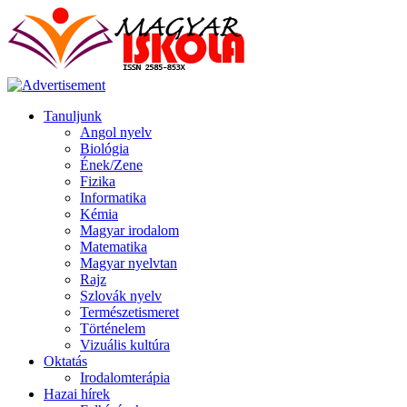
Tanuljunk
Angol nyelv
Biológia
Ének/Zene
Fizika
Informatika
Kémia
Magyar irodalom
Matematika
Magyar nyelvtan
Rajz
Szlovák nyelv
Természetismeret
Történelem
Vizuális kultúra
Oktatás
Irodalomterápia
Hazai hírek