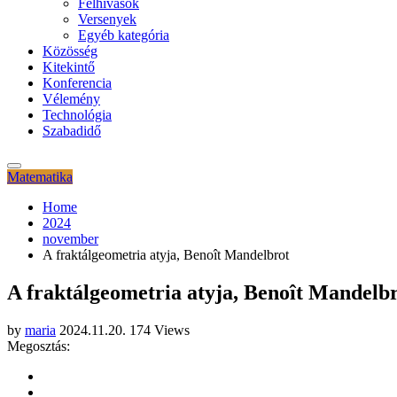
Felhívások
Versenyek
Egyéb kategória
Közösség
Kitekintő
Konferencia
Vélemény
Technológia
Szabadidő
Matematika
Home
2024
november
A fraktálgeometria atyja, Benoît Mandelbrot
A fraktálgeometria atyja, Benoît Mandelb
by
maria
2024.11.20.
174 Views
Megosztás: