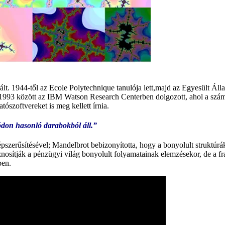
ált. 1944-től az Ecole Polytechnique tanulója lett,majd az Egyesült Á
993 között az IBM Watson Research Centerben dolgozott, ahol a számító
ószoftvereket is meg kellett írnia.
ódon hasonló darabokból áll.”
pszerűsítésével; Mandelbrot bebizonyította, hogy a bonyolult struktúrák
nosítják a pénzügyi világ bonyolult folyamatainak elemzésekor, de a fra
ben.