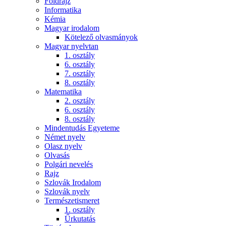
Földrajz
Informatika
Kémia
Magyar irodalom
Kötelező olvasmányok
Magyar nyelvtan
1. osztály
6. osztály
7. osztály
8. osztály
Matematika
2. osztály
6. osztály
8. osztály
Mindentudás Egyeteme
Német nyelv
Olasz nyelv
Olvasás
Polgári nevelés
Rajz
Szlovák Irodalom
Szlovák nyelv
Természetismeret
1. osztály
Űrkutatás