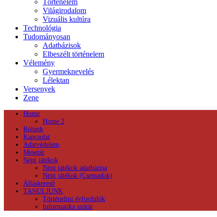
Történelem
Világirodalom
Vizuális kultúra
Technológia
Tudományosan
Adatbázisok
Elbeszélt történelem
Vélemény
Gyermeknevelés
Lélektan
Versenyek
Zene
Home
Home 2
Rólunk
Kapcsolat
Adatvédelem
Mesetár
Népi játékok
Népi játékok adatbázisa
Népi játékok (Csemadok)
Álláskereső
TANULJUNK
Történelmi évfordulók
Informatika szótár