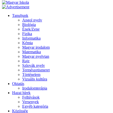
Tanuljunk
Angol nyelv
Biológia
Ének/Zene
Fizika
Informatika
Kémia
Magyar irodalom
Matematika
Magyar nyelvtan
Rajz
Szlovák nyelv
Természetismeret
Történelem
Vizuális kultúra
Oktatás
Irodalomterápia
Hazai hírek
Felhívások
Versenyek
Egyéb kategória
Közösség