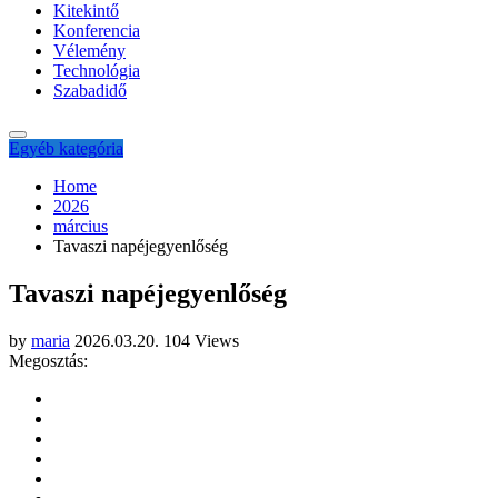
Kitekintő
Konferencia
Vélemény
Technológia
Szabadidő
Egyéb kategória
Home
2026
március
Tavaszi napéjegyenlőség
Tavaszi napéjegyenlőség
by
maria
2026.03.20.
104 Views
Megosztás: