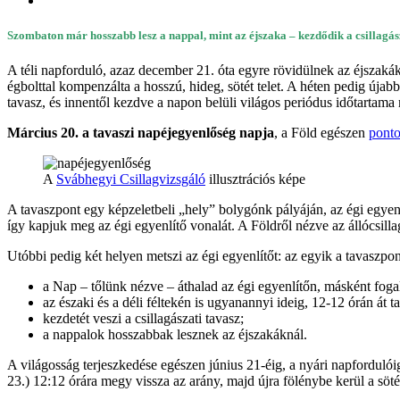
Szombaton már hosszabb lesz a nappal, mint az éjszaka – kezdődik a csillagásza
A téli napforduló, azaz december 21. óta egyre rövidülnek az éjszakák
égbolttal kompenzálta a hosszú, hideg, sötét telet. A héten pedig újab
tavasz, és innentől kezdve a napon belüli világos periódus időtartama 
Március 20. a tavaszi napéjegyenlőség napja
, a Föld egészen
pont
A
Svábhegyi Csillagvizsgáló
illusztrációs képe
A tavaszpont egy képzeletbeli „hely” bolygónk pályáján, az égi egye
így kapjuk meg az égi egyenlítő vonalát. A Földről nézve az állócsill
Utóbbi pedig két helyen metszi az égi egyenlítőt: az egyik a tavaszp
a Nap – tőlünk nézve – áthalad az égi egyenlítőn, másként fogal
az északi és a déli féltekén is ugyanannyi ideig, 12-12 órán át ta
kezdetét veszi a csillagászati tavasz;
a nappalok hosszabbak lesznek az éjszakáknál.
A világosság terjeszkedése egészen június 21-éig, a nyári napfordulói
23.) 12:12 órára megy vissza az arány, majd újra fölénybe kerül a söté