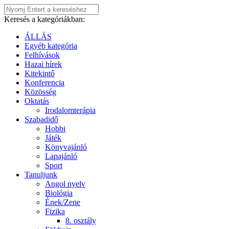
Keresés a kategóriákban:
ÁLLÁS
Egyéb kategória
Felhívások
Hazai hírek
Kitekintő
Konferencia
Közösség
Oktatás
Irodalomterápia
Szabadidő
Hobbi
Játék
Könyvajánló
Lapajánló
Sport
Tanuljunk
Angol nyelv
Biológia
Ének/Zene
Fizika
8. osztály