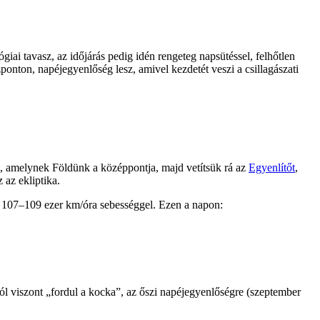
iai tavasz, az időjárás pedig idén rengeteg napsütéssel, felhőtlen
ponton, napéjegyenlőség lesz, amivel kezdetét veszi a csillagászati
t, amelynek Földünk a középpontja, majd vetítsük rá az
Egyenlítőt
,
 az ekliptika.
an 107–109 ezer km/óra sebességgel. Ezen a napon:
tól viszont „fordul a kocka”, az őszi napéjegyenlőségre (szeptember