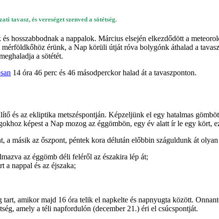
ti tavasz, és vereséget szenved a sötétség.
 és hosszabbodnak a nappalok. Március elsején elkezdődött a meteorológ
b mérföldkőhöz érünk, a Nap körüli útját róva bolygónk áthalad a tavasz
meghaladja a sötétét.
osan
14 óra 46 perc és 46 másodperckor halad át a tavaszponton.
nlítő és az ekliptika metszéspontján. Képzeljünk el egy hatalmas gömbö
agokhoz képest a Nap mozog az éggömbön, egy év alatt ír le egy kört, ez
ont, a másik az őszpont, péntek kora délután előbbin száguldunk át oly
mazva az éggömb déli feléről az északira lép át;
rt a nappal és az éjszaka;
g tart, amikor majd 16 óra telik el napkelte és napnyugta között. Onnan
tség, amely a téli napfordulón (december 21.) éri el csúcspontját.