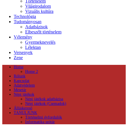
Történelem
Világirodalom
Vizuális kultúra
Technológia
Tudományosan
Adatbázisok
Elbeszélt történelem
Vélemény
Gyermeknevelés
Lélektan
Versenyek
Zene
Home
Home 2
Rólunk
Kapcsolat
Adatvédelem
Mesetár
Népi játékok
Népi játékok adatbázisa
Népi játékok (Csemadok)
Álláskereső
TANULJUNK
Történelmi évfordulók
Informatika szótár