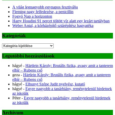
A világ legnagyobb egynapos fesztiválja
Fleming nagy felfedezése, a penicillin
Fogyó Nap a horizonton
Harry Houdini 91 percet töltött víz alatt egy lezárt tartályban
Weber Antal, a kórházépítő sztárépítész hagyatéka
Kategóriák
Kategóriák
Legutóbbi hozzászólások
hágyé
-
Härtlein Károly: Brutális fizika, avagy amit a tanterem
elbír – Rubens cső
geza
-
Härtlein Károly: Brutális fizika, avagy amit a tanterem
elbír – Rubens cső
hágyé
-
Elhunyt Szépe Judit nyelvész, kutató
hágyé
-
Egyre nagyobb a tanárhiány, reménytelenül hirdetnek
az iskolák
Péter
-
Egyre nagyobb a tanárhiány, reménytelenül hirdetnek
az iskolák
Archívum