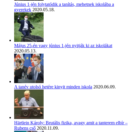
Június 1-jén folytatódik a tanítás, mehetnek iskolába a
gyerekek
2020.05.18.
Május 25-én vagy június 1-jén nyitják ki az iskolákat
2020.05.13.
A tanév utolsó hetére kinyit minden iskola
2020.06.09.
Härtlein Károly: Brutális fizika, avagy amit a tanterem elbír –
Rubens cső
2020.11.09.