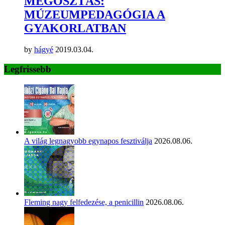
MEGOSZTÁS:
MÚZEUMPEDAGÓGIA A
GYAKORLATBAN
by
hágyé
2019.03.04.
Legfrissebb
A világ legnagyobb egynapos fesztiválja
2026.08.06.
Fleming nagy felfedezése, a penicillin
2026.08.06.