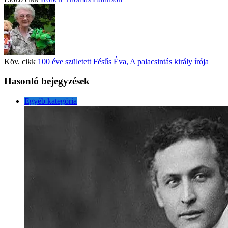
Köv. cikk
100 éve született Fésűs Éva, A palacsintás király írója
Hasonló bejegyzések
Egyéb kategória