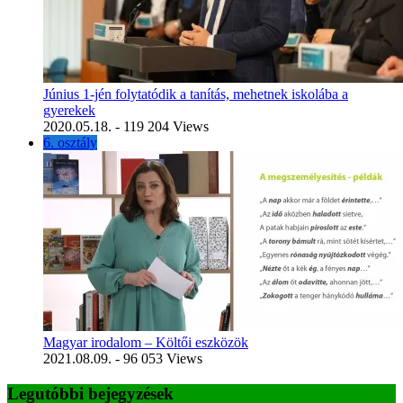
Június 1-jén folytatódik a tanítás, mehetnek iskolába a
gyerekek
2020.05.18.
- 119 204 Views
6. osztály
Magyar irodalom – Költői eszközök
2021.08.09.
- 96 053 Views
Legutóbbi bejegyzések