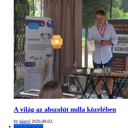
A világ az abszolút nulla közelében
by
hágyé
2026.08.03.
Egyéb kategória