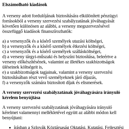
Elszámolható kiadások
A verseny adott fordulójának biztosítására elkülönített pénzügyi
forrásokból a verseny szervezési szabályzatának jóváhagyását
követően különösen az alábbi, a verseny megszervezésével
összefüggő kiadások finanszírozhatók:
a) a versenyzők és a kísérő személyek utazási költségei,
b) a versenyzők és a kísérő személyek étkezési költségei,
c) a versenyzők és a kísérő személyek szállásköltségei,
d) a verseny tárgyi-műszaki és helyszíni biztosítása, beleértve a
verseny előkészítésének, valamint az illetékes szakbizottságok
üléseinek költségeit is,
e) a szakbizottságok tagjainak, valamint a verseny szervezési
biztosításában részt vevő személyeknek járó díjazás,
f) a versenyzők számára biztosított díjak és elismerések.
A verseny szervezési szabályzatának jóváhagyására irányuló
kérelem benyújtása
A verseny szervezési szabályzatának jóváhagyására irányuló
kérelmet valamennyi mellékletével együtt az alábbi módon kell
benyújtani:
írásban a Szlovák Köztársaság Oktatási, Kutatási, Fejlesztési