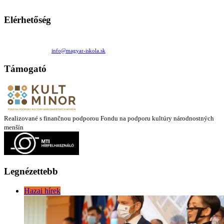
látóköre gyorsabban szélesedik, mint azt a szülők esetleg szeretnék.
Elérhetőség
Családi Kör Egyesület/Združenie rod. kruhov
Medzilaborecká 17, 82101 Bratislava
+421 911 732 190 |
info@magyar-iskola.sk
Támogató
Realizované s finančnou podporou Fondu na podporu kultúry národnostných
menšín
Legnézettebb
Hazai hírek