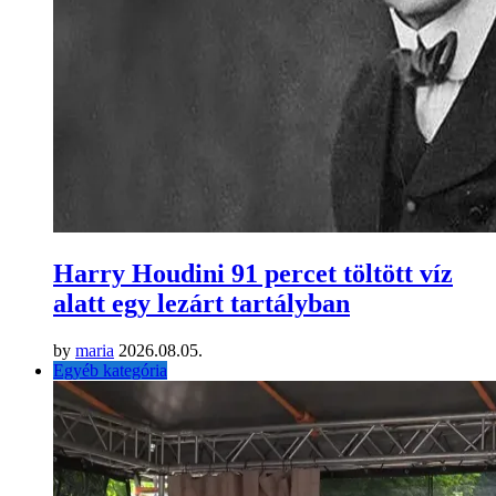
Harry Houdini 91 percet töltött víz
alatt egy lezárt tartályban
by
maria
2026.08.05.
Egyéb kategória