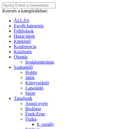
Keresés a kategóriákban:
ÁLLÁS
Egyéb kategória
Felhívások
Hazai hírek
Kitekintő
Konferencia
Közösség
Oktatás
Irodalomterápia
Szabadidő
Hobbi
Játék
Könyvajánló
Lapajánló
Sport
Tanuljunk
Angol nyelv
Biológia
Ének/Zene
Fizika
8. osztály