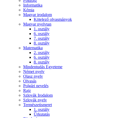
Földrajz
Informatika
Kémia
Magyar irodalom
Kötelező olvasmányok
Magyar nyelvtan
1. osztály
6. osztály
7. osztály
8. osztály
Matematika
2. osztály
6. osztály
8. osztály
Mindentudás Egyeteme
Német nyelv
Olasz nyelv
Olvasás
Polgári nevelés
Rajz
Szlovák Irodalom
Szlovák nyelv
Természetismeret
1. osztály
Űrkutatás