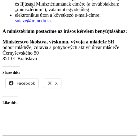
és Ifjúsági Minisztériumának címére (a továbbiakban:
„minisztérium”), valamint egyidejűleg
elektronikus úton a következő e-mail-címre:
sutaze@minedu.sk
.
A minisztérium postacíme az írásos kérelem benyújtásához:
Ministerstvo školstva, výskumu, vývoja a mládeže SR
odbor mládeže, zdravia a pohybových aktivít útvar mládeže
Černyševského 50
851 01 Bratislava
Share this:
Facebook
X
Like this: