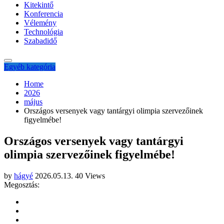
Kitekintő
Konferencia
Vélemény
Technológia
Szabadidő
Egyéb kategória
Home
2026
május
Országos versenyek vagy tantárgyi olimpia szervezőinek
figyelmébe!
Országos versenyek vagy tantárgyi
olimpia szervezőinek figyelmébe!
by
hágyé
2026.05.13.
40 Views
Megosztás: