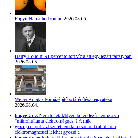
Fogyó Nap a horizonton
2026.08.05.
Harry Houdini 91 percet töltött víz alatt egy lezárt tartályban
2026.08.05.
Weber Antal, a kórházépítő sztárépítész hagyatéka
2026.08.04.
hágyé
Üdv. Nem lehet. Milyen berendezés lenne az a
"mikrohullámú elektromágnes"? A mik
geza
jo napot. azt szeretnem kerdezni.mikrohullamu
elektromagnessel lelehet gyozni a
hágyé
Szépe Judit publikációs jegyzéke (megjelent lektorált