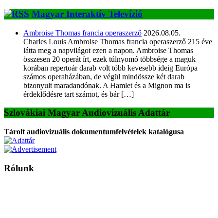
Magyar Interaktív Televízió
Ambroise Thomas francia operaszerző
2026.08.05.
Charles Louis Ambroise Thomas francia operaszerző 215 éve
látta meg a napvilágot ezen a napon. Ambroise Thomas
összesen 20 operát írt, ezek túlnyomó többsége a maguk
korában repertoár darab volt több kevesebb ideig Európa
számos operaházában, de végül mindössze két darab
bizonyult maradandónak. A Hamlet és a Mignon ma is
érdeklődésre tart számot, és bár […]
Szlovákiai Magyar Audiovizuális Adattár
Tárolt audiovizuális dokumentumfelvételek katalógusa
Rólunk
A Magyar Iskola a szlovákiai magyar iskolák, tanárok, szülők és
persze a diákok fóruma
Ezen az oldalon esetenként olyan írások jelennek meg, amelyek a hagyományos iskolafelfogástól eltérő
mintákat népszerűsítenek. Ennek következtében előfordulhat, hogy az idetévedő kiskorú felhasználók