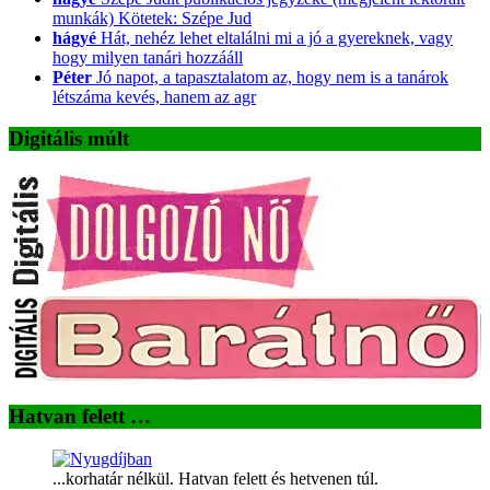
munkák) Kötetek: Szépe Jud
hágyé
Hát, nehéz lehet eltalálni mi a jó a gyereknek, vagy
hogy milyen tanári hozzááll
Péter
Jó napot, a tapasztalatom az, hogy nem is a tanárok
létszáma kevés, hanem az agr
Digitális múlt
Hatvan felett …
...korhatár nélkül. Hatvan felett és hetvenen túl.