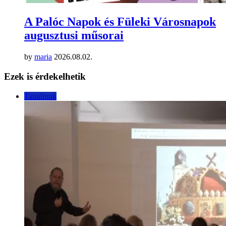
A Palóc Napok és Füleki Városnapok
augusztusi műsorai
by
maria
2026.08.02.
Ezek is érdekelhetik
Tanuljunk