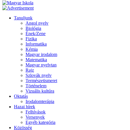
Tanuljunk
Angol nyelv
Biológia
Ének/Zene
Fizika
Informatika
Kémia
Magyar irodalom
Matematika
Magyar nyelvtan
Rajz
Szlovák nyelv
Természetismeret
Történelem
Vizuális kultúra
Oktatás
Irodalomterápia
Hazai hírek
Felhívások
Versenyek
Egyéb kategória
Közösség