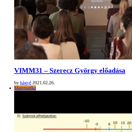
VIMM31 – Szerecz György előadása
by
hágyé
2021.02.26.
Matematika