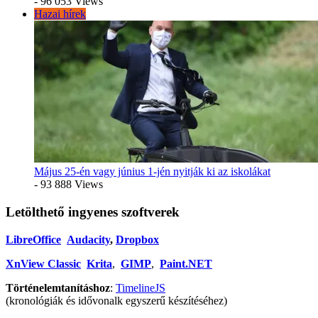
- 96 053 Views
Hazai hírek
Május 25-én vagy június 1-jén nyitják ki az iskolákat
- 93 888 Views
Letölthető ingyenes szoftverek
LibreOffice
Audacity
,
Dropbox
XnView Classic
Krita
,
GIMP
,
Paint.NET
Történelemtanításhoz
:
TimelineJS
(kronológiák és idővonalk egyszerű készítéséhez)