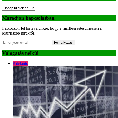
Archívum
Maradjon kapcsolatban
Iratkozzon fel hírlevelünkre, hogy e-mailben értesülhessen a
legfrissebb hírekről!
Feliratkozás
Válogatás nélkül
Kitekintő