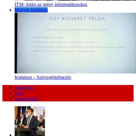
ITM: óriási az igény informatikusokra
Magyar irodalom
Irodalom – Szövegértelmezés
Népszerű
Friss
Hozzászólás