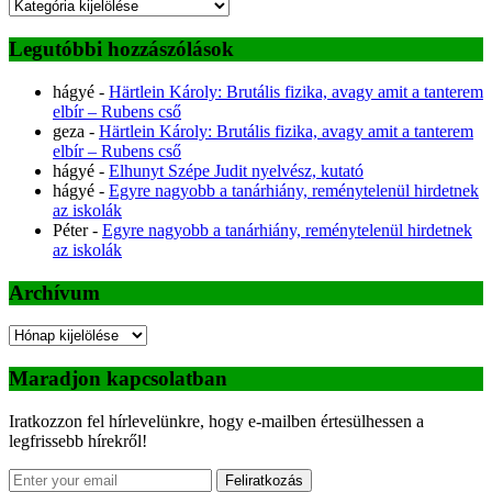
Kategóriák
Legutóbbi hozzászólások
hágyé
-
Härtlein Károly: Brutális fizika, avagy amit a tanterem
elbír – Rubens cső
geza
-
Härtlein Károly: Brutális fizika, avagy amit a tanterem
elbír – Rubens cső
hágyé
-
Elhunyt Szépe Judit nyelvész, kutató
hágyé
-
Egyre nagyobb a tanárhiány, reménytelenül hirdetnek
az iskolák
Péter
-
Egyre nagyobb a tanárhiány, reménytelenül hirdetnek
az iskolák
Archívum
Archívum
Maradjon kapcsolatban
Iratkozzon fel hírlevelünkre, hogy e-mailben értesülhessen a
legfrissebb hírekről!
Feliratkozás