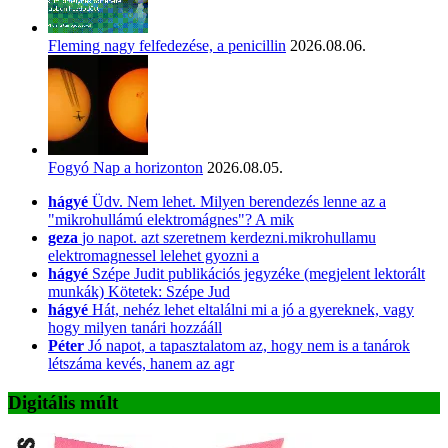
Fleming nagy felfedezése, a penicillin
2026.08.06.
Fogyó Nap a horizonton
2026.08.05.
hágyé
Üdv. Nem lehet. Milyen berendezés lenne az a
"mikrohullámú elektromágnes"? A mik
geza
jo napot. azt szeretnem kerdezni.mikrohullamu
elektromagnessel lelehet gyozni a
hágyé
Szépe Judit publikációs jegyzéke (megjelent lektorált
munkák) Kötetek: Szépe Jud
hágyé
Hát, nehéz lehet eltalálni mi a jó a gyereknek, vagy
hogy milyen tanári hozzááll
Péter
Jó napot, a tapasztalatom az, hogy nem is a tanárok
létszáma kevés, hanem az agr
Digitális múlt