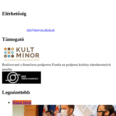
mintákat népszerűsítenek. Ennek következtében előfordulhat, hogy az idetévedő kiskorú felhasználók
látóköre gyorsabban szélesedik, mint azt a szülők esetleg szeretnék.
Elérhetőség
Családi Kör Egyesület/Združenie rod. kruhov
Medzilaborecká 17, 82101 Bratislava
+421 911 732 190 |
info@magyar-iskola.sk
Támogató
Realizované s finančnou podporou Fondu na podporu kultúry národnostných
menšín
Legnézettebb
Hazai hírek