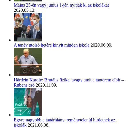
Május 25-én vagy június 1-jén nyitják ki az iskolákat
2020.05.13.
A tanév utolsó hetére kinyit minden iskola
2020.06.09.
Härtlein Károly: Brutális fizika, avagy amit a tanterem elbír –
Rubens cső
2020.11.09.
Egyre nagyobb a tanárhiány, reménytelenül hirdetnek az
iskolák
2021.06.08.