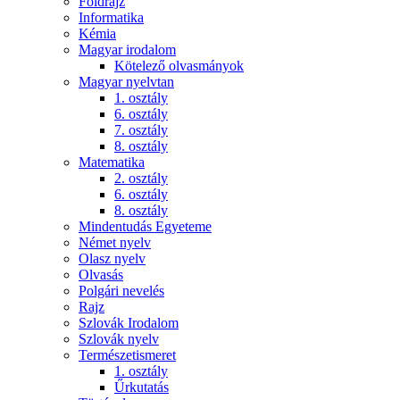
Földrajz
Informatika
Kémia
Magyar irodalom
Kötelező olvasmányok
Magyar nyelvtan
1. osztály
6. osztály
7. osztály
8. osztály
Matematika
2. osztály
6. osztály
8. osztály
Mindentudás Egyeteme
Német nyelv
Olasz nyelv
Olvasás
Polgári nevelés
Rajz
Szlovák Irodalom
Szlovák nyelv
Természetismeret
1. osztály
Űrkutatás