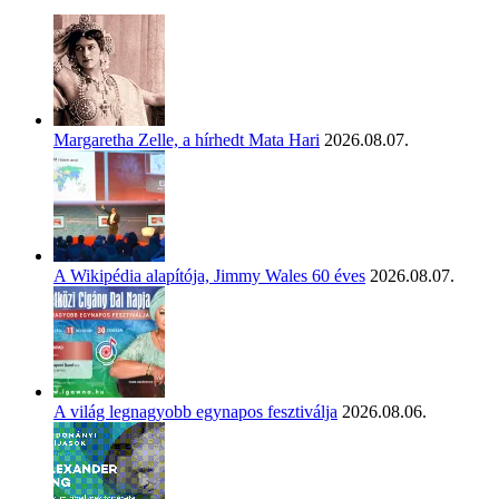
Margaretha Zelle, a hírhedt Mata Hari
2026.08.07.
A Wikipédia alapítója, Jimmy Wales 60 éves
2026.08.07.
A világ legnagyobb egynapos fesztiválja
2026.08.06.