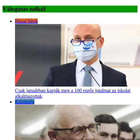
Válogatás nélkül
Hazai hírek
Csak januárban kapják meg a 100 eurós jutalmat az iskolai
alkalmazottak
Közösség