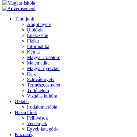
Tanuljunk
Angol nyelv
Biológia
Ének/Zene
Fizika
Informatika
Kémia
Magyar irodalom
Matematika
Magyar nyelvtan
Rajz
Szlovák nyelv
Természetismeret
Történelem
Vizuális kultúra
Oktatás
Irodalomterápia
Hazai hírek
Felhívások
Versenyek
Egyéb kategória
Közösség