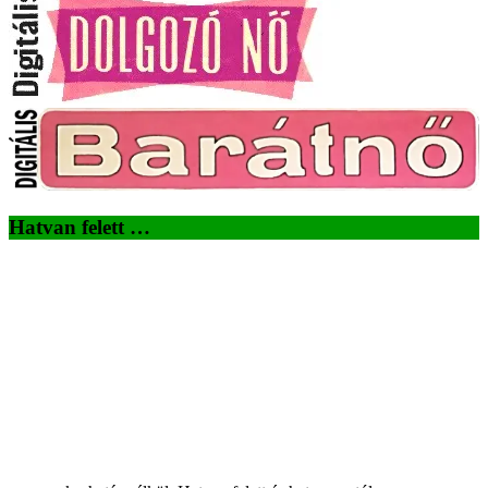
Hatvan felett …