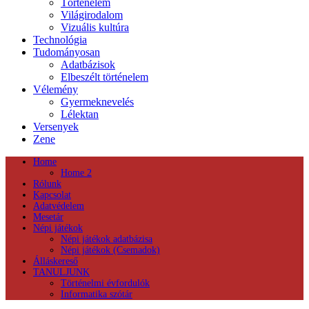
Történelem
Világirodalom
Vizuális kultúra
Technológia
Tudományosan
Adatbázisok
Elbeszélt történelem
Vélemény
Gyermeknevelés
Lélektan
Versenyek
Zene
Home
Home 2
Rólunk
Kapcsolat
Adatvédelem
Mesetár
Népi játékok
Népi játékok adatbázisa
Népi játékok (Csemadok)
Álláskereső
TANULJUNK
Történelmi évfordulók
Informatika szótár