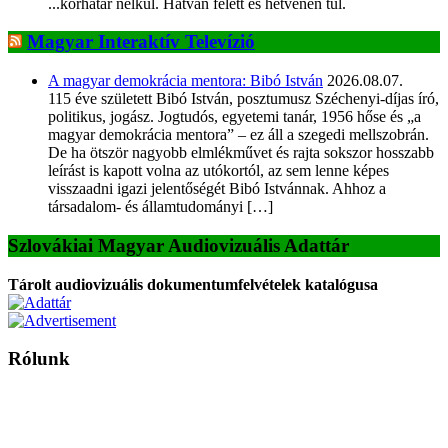
...korhatár nélkül. Hatvan felett és hetvenen túl.
Magyar Interaktív Televízió
A magyar demokrácia mentora: Bibó István
2026.08.07.
115 éve született Bibó István, posztumusz Széchenyi-díjas író,
politikus, jogász. Jogtudós, egyetemi tanár, 1956 hőse és „a
magyar demokrácia mentora” – ez áll a szegedi mellszobrán.
De ha ötször nagyobb elmlékművet és rajta sokszor hosszabb
leírást is kapott volna az utókortól, az sem lenne képes
visszaadni igazi jelentőségét Bibó Istvánnak. Ahhoz a
társadalom- és államtudományi […]
Szlovákiai Magyar Audiovizuális Adattár
Tárolt audiovizuális dokumentumfelvételek katalógusa
Rólunk
A Magyar Iskola a szlovákiai magyar iskolák, tanárok, szülők és
persze a diákok fóruma
Ezen az oldalon esetenként olyan írások jelennek meg, amelyek a hagyományos iskolafelfogástól eltérő