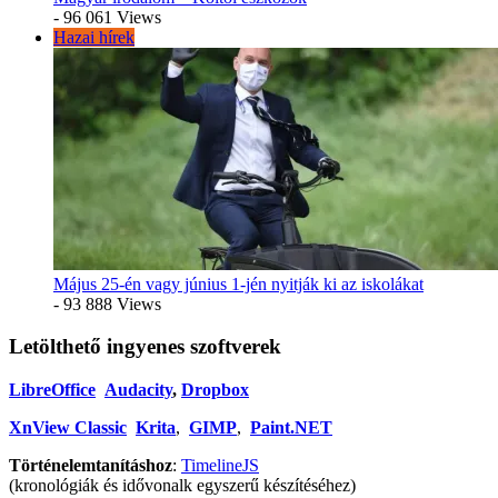
- 96 061 Views
Hazai hírek
Május 25-én vagy június 1-jén nyitják ki az iskolákat
- 93 888 Views
Letölthető ingyenes szoftverek
LibreOffice
Audacity
,
Dropbox
XnView Classic
Krita
,
GIMP
,
Paint.NET
Történelemtanításhoz
:
TimelineJS
(kronológiák és idővonalk egyszerű készítéséhez)