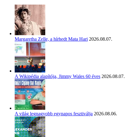
Margaretha Zelle, a hírhedt Mata Hari
2026.08.07.
A Wikipédia alapítója, Jimmy Wales 60 éves
2026.08.07.
A világ legnagyobb egynapos fesztiválja
2026.08.06.