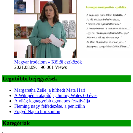
Magyar irodalom – Költői eszközök
2021.08.09.
- 96 061 Views
Legutóbbi bejegyzések
Margaretha Zelle, a hírhedt Mata Hari
A Wikipédia alapítója, Jimmy Wales 60 éves
A világ legnagyobb egynapos fesztiválja
Fleming nagy felfedezése, a penicillin
Fogyó Nap a horizonton
Kategóriák