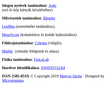
Idegen nyelvek tanításához
:
Anki
(szó és kép kártyák készítéséhez)
Művészetek tanításához
:
Blender
LenMus
(zeneelmélet tanításához),
MuseScore
(kottaíráshoz és kották lejátszásához)
Földrajztanításhoz
:
Celestia
(világűr),
Marble
(virtuális földgömb és atlasz)
Fizika tanításához
:
FisicaLab
Hardver identifikálása
:
HWiNFO32/64
ISSN 2585-853X
© Copyright 2019
Magyar Iskola
· Designed by
Microgramma