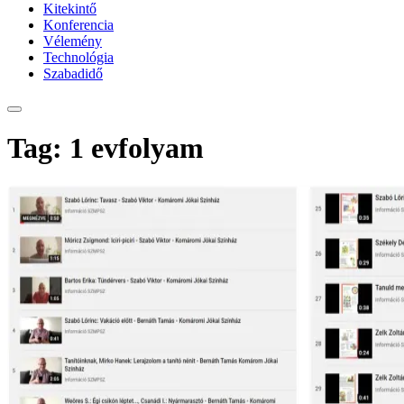
Kitekintő
Konferencia
Vélemény
Technológia
Szabadidő
Tag: 1 evfolyam