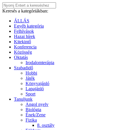
Keresés a kategóriákban:
ÁLLÁS
Egyéb kategória
Felhívások
Hazai hírek
Kitekintő
Konferencia
Közösség
Oktatás
Irodalomterápia
Szabadidő
Hobbi
Játék
Könyvajánló
Lapajánló
Sport
Tanuljunk
Angol nyelv
Biológia
Ének/Zene
Fizika
8. osztály