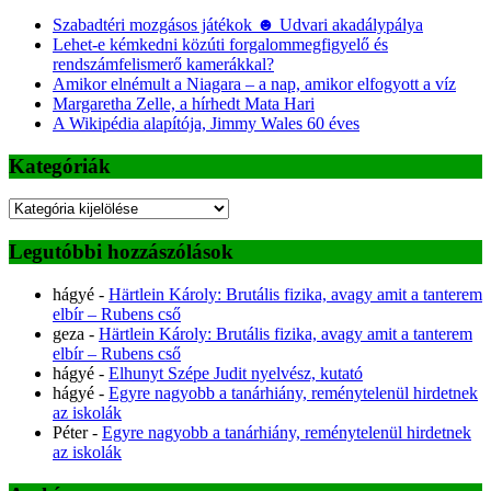
Szabadtéri mozgásos játékok ☻ Udvari akadálypálya
Lehet-e kémkedni közúti forgalommegfigyelő és
rendszámfelismerő kamerákkal?
Amikor elnémult a Niagara – a nap, amikor elfogyott a víz
Margaretha Zelle, a hírhedt Mata Hari
A Wikipédia alapítója, Jimmy Wales 60 éves
Kategóriák
Kategóriák
Legutóbbi hozzászólások
hágyé
-
Härtlein Károly: Brutális fizika, avagy amit a tanterem
elbír – Rubens cső
geza
-
Härtlein Károly: Brutális fizika, avagy amit a tanterem
elbír – Rubens cső
hágyé
-
Elhunyt Szépe Judit nyelvész, kutató
hágyé
-
Egyre nagyobb a tanárhiány, reménytelenül hirdetnek
az iskolák
Péter
-
Egyre nagyobb a tanárhiány, reménytelenül hirdetnek
az iskolák