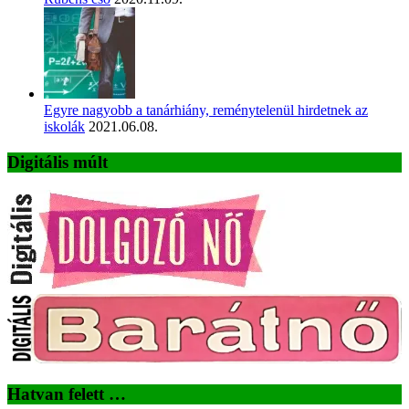
Egyre nagyobb a tanárhiány, reménytelenül hirdetnek az
iskolák
2021.06.08.
Digitális múlt
Hatvan felett …