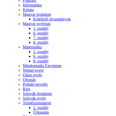
Földrajz
Informatika
Kémia
Magyar irodalom
Kötelező olvasmányok
Magyar nyelvtan
1. osztály
6. osztály
7. osztály
8. osztály
Matematika
2. osztály
6. osztály
8. osztály
Mindentudás Egyeteme
Német nyelv
Olasz nyelv
Olvasás
Polgári nevelés
Rajz
Szlovák Irodalom
Szlovák nyelv
Természetismeret
1. osztály
Űrkutatás