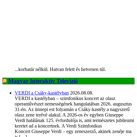
...korhatár nélkül. Hatvan felett és hetvenen túl.
Magyar Interaktív Televízió
VERDI a Csáky-kastélyban
2026.08.08.
VERDI a kastélyban – szimfonikus koncert az olasz
operaművészet nemességének hangulatában 2026. augusztus
31-én. Az ünnepi est folyamán a Csáky-kastély a nagyszerű
olasz zene terévé alakul. A 2026-os év egyben Giuseppe
Verdi halálának 125. évfordulója is, ami természetes jubileumi
keretet ad a koncertnek. A Verdi Szimfonikus
Koncert Giuseppe Verdi – egy zeneszerző, akinek zenéje ma
is […]