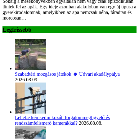
Sokáig a mesekönyvekben egyáltalán nem vagy csak epizodikusan
tűntek fel az apák. Egy ideje azonban alakulóban van egy új típusa a
gyerekirodalomnak, amelyikben az apa nemcsak néha, fáradtan és
morcosan…
Legfrissebb
Szabadtéri mozgásos játékok ☻ Udvari akadálypálya
2026.08.09.
Lehet-e kémkedni közúti forgalommegfigyelő és
rendszámfelismerő kamerákkal?
2026.08.08.