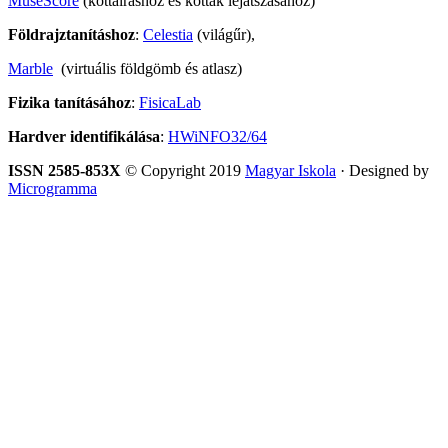
MuseScore
(kottaíráshoz és kották lejátszásához)
Földrajztanításhoz
:
Celestia
(világűr),
Marble
(virtuális földgömb és atlasz)
Fizika tanításához
:
FisicaLab
Hardver identifikálása
:
HWiNFO32/64
ISSN 2585-853X
© Copyright 2019
Magyar Iskola
· Designed by
Microgramma