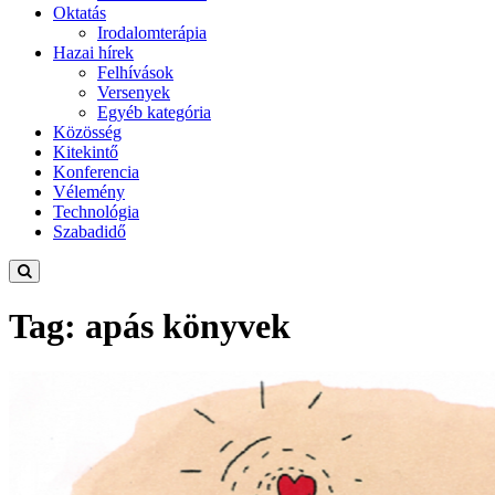
Oktatás
Irodalomterápia
Hazai hírek
Felhívások
Versenyek
Egyéb kategória
Közösség
Kitekintő
Konferencia
Vélemény
Technológia
Szabadidő
Tag: apás könyvek