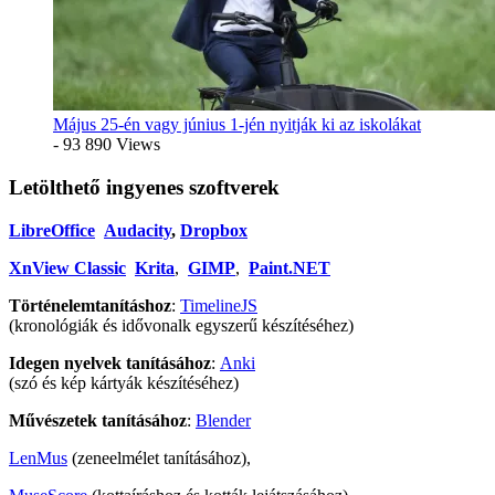
Május 25-én vagy június 1-jén nyitják ki az iskolákat
- 93 890 Views
Letölthető ingyenes szoftverek
LibreOffice
Audacity
,
Dropbox
XnView Classic
Krita
,
GIMP
,
Paint.NET
Történelemtanításhoz
:
TimelineJS
(kronológiák és idővonalk egyszerű készítéséhez)
Idegen nyelvek tanításához
:
Anki
(szó és kép kártyák készítéséhez)
Művészetek tanításához
:
Blender
LenMus
(zeneelmélet tanításához),