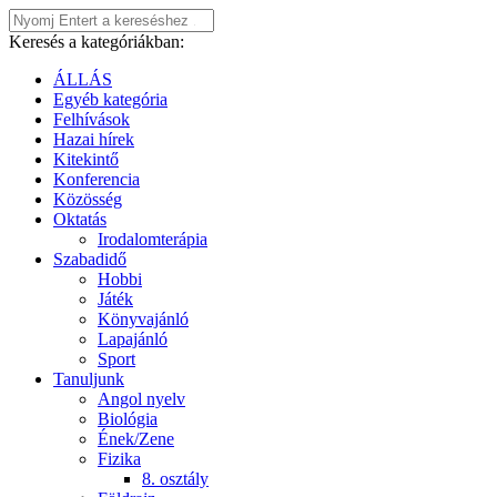
Keresés a kategóriákban:
ÁLLÁS
Egyéb kategória
Felhívások
Hazai hírek
Kitekintő
Konferencia
Közösség
Oktatás
Irodalomterápia
Szabadidő
Hobbi
Játék
Könyvajánló
Lapajánló
Sport
Tanuljunk
Angol nyelv
Biológia
Ének/Zene
Fizika
8. osztály