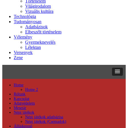
Történelem
Világirodalom
Vizuális kultúra
Technológia
Tudományosan
Adatbázisok
Elbeszélt történelem
Vélemény
Gyermeknevelés
Lélektan
Versenyek
Zene
Home
Home 2
Rólunk
Kapcsolat
Adatvédelem
Mesetár
Népi játékok
Népi játékok adatbázisa
Népi játékok (Csemadok)
Álláskereső