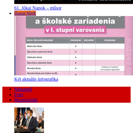
61. Jókai Napok – műsor
Hazai hírek
Két aktuális infografika
Népszerű
Friss
Hozzászólás