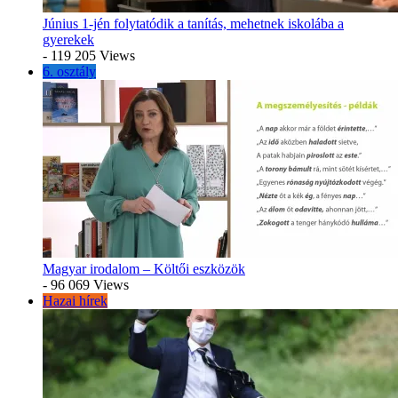
Június 1-jén folytatódik a tanítás, mehetnek iskolába a
gyerekek
- 119 205 Views
6. osztály
Magyar irodalom – Költői eszközök
- 96 069 Views
Hazai hírek