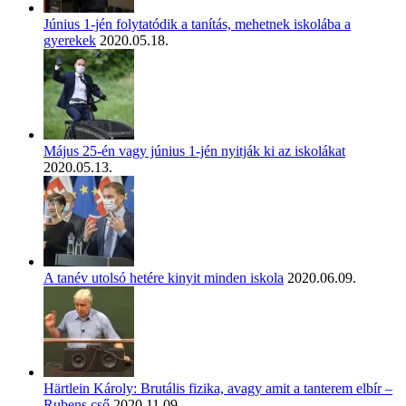
Június 1-jén folytatódik a tanítás, mehetnek iskolába a
gyerekek
2020.05.18.
Május 25-én vagy június 1-jén nyitják ki az iskolákat
2020.05.13.
A tanév utolsó hetére kinyit minden iskola
2020.06.09.
Härtlein Károly: Brutális fizika, avagy amit a tanterem elbír –
Rubens cső
2020.11.09.