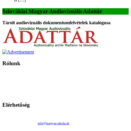
Szlovákiai Magyar Audiovizuális Adattár
Tárolt audiovizuális dokumentumfelvételek katalógusa
Rólunk
A Magyar Iskola a szlovákiai magyar iskolák, tanárok, szülők és
persze a diákok fóruma
Ezen az oldalon esetenként olyan írások jelennek meg, amelyek a hagyományos iskolafelfogástól eltérő
mintákat népszerűsítenek. Ennek következtében előfordulhat, hogy az idetévedő kiskorú felhasználók
látóköre gyorsabban szélesedik, mint azt a szülők esetleg szeretnék.
Elérhetőség
Családi Kör Egyesület/Združenie rod. kruhov
Medzilaborecká 17, 82101 Bratislava
+421 911 732 190 |
info@magyar-iskola.sk