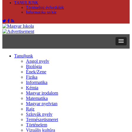
TANULJUNK
Történelmi évfordulók
Informatika szótár
Tanuljunk
Angol nyelv
Biológia
Ének/Zene
Fizika
Informatika
Kémia
Magyar irodalom
Matematika
Magyar nyelvtan
Rajz
Szlovák nyelv
Természetismeret
Történelem
Vizuális kultúra