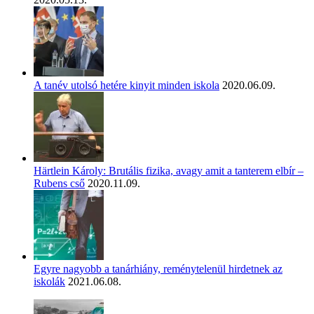
A tanév utolsó hetére kinyit minden iskola
2020.06.09.
Härtlein Károly: Brutális fizika, avagy amit a tanterem elbír –
Rubens cső
2020.11.09.
Egyre nagyobb a tanárhiány, reménytelenül hirdetnek az
iskolák
2021.06.08.