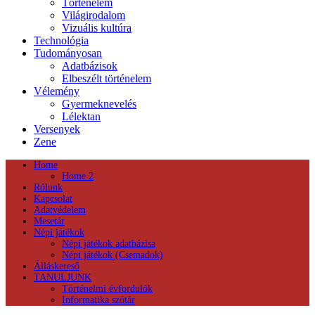
Történelem
Világirodalom
Vizuális kultúra
Technológia
Tudományosan
Adatbázisok
Elbeszélt történelem
Vélemény
Gyermeknevelés
Lélektan
Versenyek
Zene
Home
Home 2
Rólunk
Kapcsolat
Adatvédelem
Mesetár
Népi játékok
Népi játékok adatbázisa
Népi játékok (Csemadok)
Álláskereső
TANULJUNK
Történelmi évfordulók
Informatika szótár