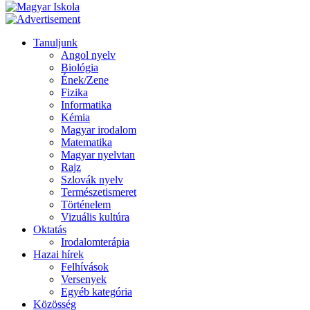
Tanuljunk
Angol nyelv
Biológia
Ének/Zene
Fizika
Informatika
Kémia
Magyar irodalom
Matematika
Magyar nyelvtan
Rajz
Szlovák nyelv
Természetismeret
Történelem
Vizuális kultúra
Oktatás
Irodalomterápia
Hazai hírek
Felhívások
Versenyek
Egyéb kategória
Közösség