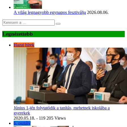
A világ legnagyobb egynapos fesztiválja
2026.08.06.
Legnézettebb
Hazai hírek
Június 1-jén folytatódik a tanítás, mehetnek iskolába a
gyerekek
2020.05.18.
- 119 205 Views
6. osztály