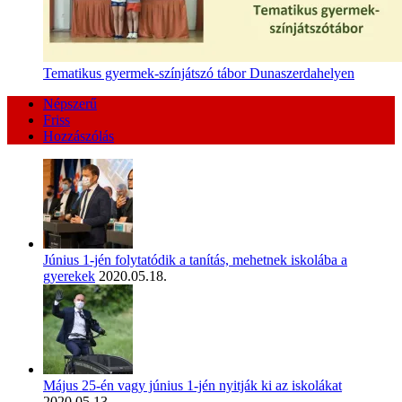
Tematikus gyermek-színjátszó tábor Dunaszerdahelyen
Népszerű
Friss
Hozzászólás
Június 1-jén folytatódik a tanítás, mehetnek iskolába a
gyerekek
2020.05.18.
Május 25-én vagy június 1-jén nyitják ki az iskolákat
2020.05.13.