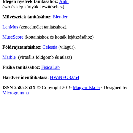
Idegen nyelvek tanításához
:
Anki
(szó és kép kártyák készítéséhez)
Művészetek tanításához
:
Blender
LenMus
(zeneelmélet tanításához),
MuseScore
(kottaíráshoz és kották lejátszásához)
Földrajztanításhoz
:
Celestia
(világűr),
Marble
(virtuális földgömb és atlasz)
Fizika tanításához
:
FisicaLab
Hardver identifikálása
:
HWiNFO32/64
ISSN 2585-853X
© Copyright 2019
Magyar Iskola
· Designed by
Microgramma