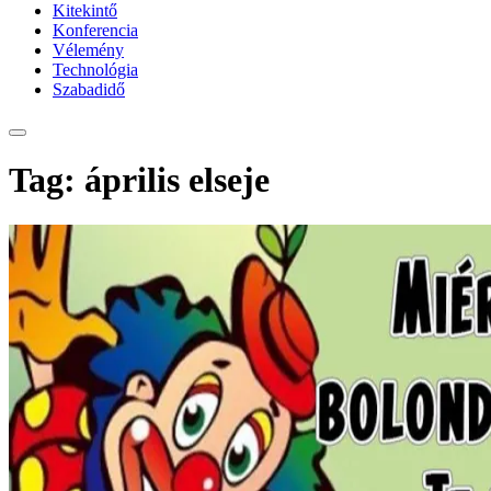
Kitekintő
Konferencia
Vélemény
Technológia
Szabadidő
Tag: április elseje