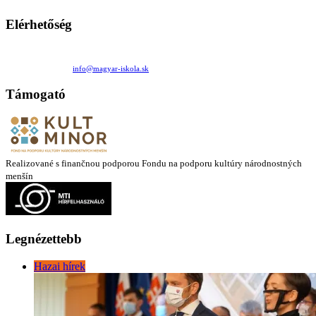
Elérhetőség
Családi Kör Egyesület/Združenie rod. kruhov
Medzilaborecká 17, 82101 Bratislava
+421 911 732 190 |
info@magyar-iskola.sk
Támogató
Realizované s finančnou podporou Fondu na podporu kultúry národnostných
menšín
Legnézettebb
Hazai hírek