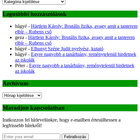
Kategóriák
Legutóbbi hozzászólások
hágyé
-
Härtlein Károly: Brutális fizika, avagy amit a tanterem
elbír – Rubens cső
geza
-
Härtlein Károly: Brutális fizika, avagy amit a tanterem
elbír – Rubens cső
hágyé
-
Elhunyt Szépe Judit nyelvész, kutató
hágyé
-
Egyre nagyobb a tanárhiány, reménytelenül hirdetnek
az iskolák
Péter
-
Egyre nagyobb a tanárhiány, reménytelenül hirdetnek
az iskolák
Archívum
Archívum
Maradjon kapcsolatban
Iratkozzon fel hírlevelünkre, hogy e-mailben értesülhessen a
legfrissebb hírekről!
Feliratkozás