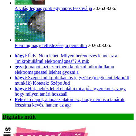
A világ legnagyobb egynapos fesztiválja
2026.08.06.
Fleming nagy felfedezése, a penicillin
2026.08.06.
hágyé
Üdv. Nem lehet. Milyen berendezés lenne az a
"mikrohullámú elektromágnes"? A mik
geza
jo napot. azt szeretnem kerdezni.mikrohullamu
elektromagnessel lelehet gyozni a
hágyé
Szépe Judit publikációs jegyzéke (megjelent lektorált
munkák) Kötetek: Szépe Jud
hágyé
Hát, nehéz lehet eltalálni mi a jó a gyereknek, vagy
hogy milyen tanári hozzááll
Péter
Jó napot, a tapasztalatom az, hogy nem is a tanárok
létszáma kevés, hanem az agr
Digitális múlt