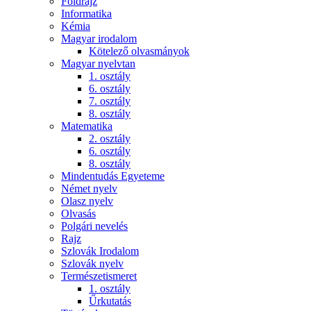
Földrajz
Informatika
Kémia
Magyar irodalom
Kötelező olvasmányok
Magyar nyelvtan
1. osztály
6. osztály
7. osztály
8. osztály
Matematika
2. osztály
6. osztály
8. osztály
Mindentudás Egyeteme
Német nyelv
Olasz nyelv
Olvasás
Polgári nevelés
Rajz
Szlovák Irodalom
Szlovák nyelv
Természetismeret
1. osztály
Űrkutatás