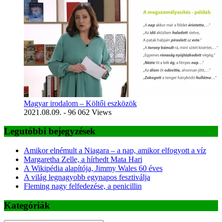
Magyar irodalom – Költői eszközök
2021.08.09.
- 96 062 Views
Legutóbbi bejegyzések
Amikor elnémult a Niagara – a nap, amikor elfogyott a víz
Margaretha Zelle, a hírhedt Mata Hari
A Wikipédia alapítója, Jimmy Wales 60 éves
A világ legnagyobb egynapos fesztiválja
Fleming nagy felfedezése, a penicillin
Kategóriák