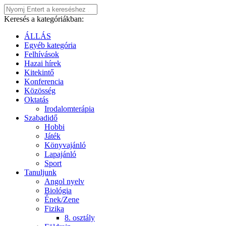
Keresés a kategóriákban:
ÁLLÁS
Egyéb kategória
Felhívások
Hazai hírek
Kitekintő
Konferencia
Közösség
Oktatás
Irodalomterápia
Szabadidő
Hobbi
Játék
Könyvajánló
Lapajánló
Sport
Tanuljunk
Angol nyelv
Biológia
Ének/Zene
Fizika
8. osztály