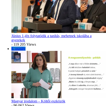
Június 1-jén folytatódik a tanítás, mehetnek iskolába a
gyerekek
- 119 205 Views
6. osztály
Magyar irodalom – Költői eszközök
- 96 062 Views