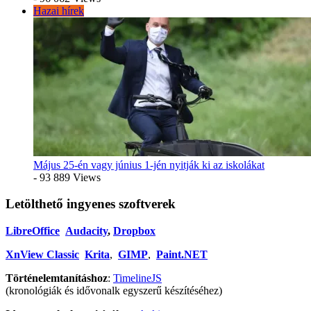
Hazai hírek
Május 25-én vagy június 1-jén nyitják ki az iskolákat
- 93 889 Views
Letölthető ingyenes szoftverek
LibreOffice
Audacity
,
Dropbox
XnView Classic
Krita
,
GIMP
,
Paint.NET
Történelemtanításhoz
:
TimelineJS
(kronológiák és idővonalk egyszerű készítéséhez)