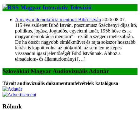
Magyar Interaktív Televízió
A magyar demokrácia mentora: Bibó István
2026.08.07.
115 éve született Bibó István, posztumusz Széchenyi-díjas író,
politikus, jogász. Jogtudós, egyetemi tanár, 1956 hőse és „a
magyar demokrácia mentora” – ez áll a szegedi mellszobrán.
De ha ötször nagyobb elmlékművet és rajta sokszor hosszabb
leírást is kapott volna az utókortól, az sem lenne képes
visszaadni igazi jelentőségét Bibó Istvánnak. Ahhoz a
társadalom- és államtudományi […]
Szlovákiai Magyar Audiovizuális Adattár
Tárolt audiovizuális dokumentumfelvételek katalógusa
Rólunk
A Magyar Iskola a szlovákiai magyar iskolák, tanárok, szülők és
persze a diákok fóruma
Ezen az oldalon esetenként olyan írások jelennek meg, amelyek a hagyományos iskolafelfogástól eltérő
mintákat népszerűsítenek. Ennek következtében előfordulhat, hogy az idetévedő kiskorú felhasználók
látóköre gyorsabban szélesedik, mint azt a szülők esetleg szeretnék.