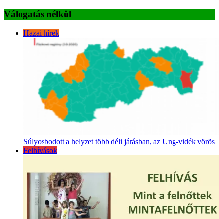
Válogatás nélkül
Hazai hírek
Súlyosbodott a helyzet több déli járásban, az Ung-vidék vörös
Felhívások