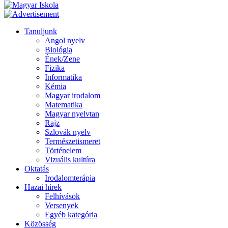
Tanuljunk
Angol nyelv
Biológia
Ének/Zene
Fizika
Informatika
Kémia
Magyar irodalom
Matematika
Magyar nyelvtan
Rajz
Szlovák nyelv
Természetismeret
Történelem
Vizuális kultúra
Oktatás
Irodalomterápia
Hazai hírek
Felhívások
Versenyek
Egyéb kategória
Közösség