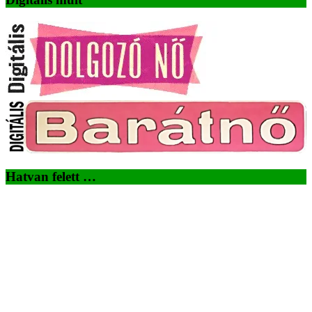
Hatvan felett …