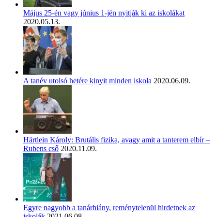
Május 25-én vagy június 1-jén nyitják ki az iskolákat
2020.05.13.
A tanév utolsó hetére kinyit minden iskola
2020.06.09.
Härtlein Károly: Brutális fizika, avagy amit a tanterem elbír –
Rubens cső
2020.11.09.
Egyre nagyobb a tanárhiány, reménytelenül hirdetnek az
iskolák
2021.06.08.