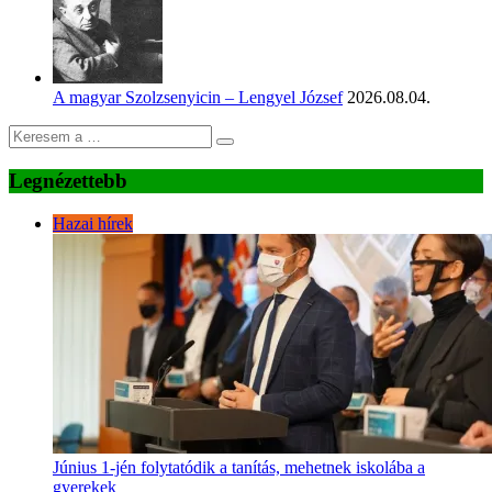
A magyar Szolzsenyicin – Lengyel József
2026.08.04.
Legnézettebb
Hazai hírek
Június 1-jén folytatódik a tanítás, mehetnek iskolába a
gyerekek