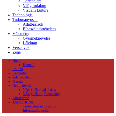
Történelem
Világirodalom
Vizuális kultúra
Technológia
Tudományosan
Adatbázisok
Elbeszélt történelem
Vélemény
Gyermeknevelés
Lélektan
Versenyek
Zene
Home
Home 2
Rólunk
Kapcsolat
Adatvédelem
Mesetár
Népi játékok
Népi játékok adatbázisa
Népi játékok (Csemadok)
Álláskereső
TANULJUNK
Történelmi évfordulók
Informatika szótár