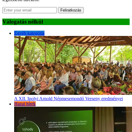
Feliratkozás
Válogatás nélkül
Egyéb kategória
A XII. Ipolyi Arnold Népmesemondó Verseny eredményei
Hazai hírek