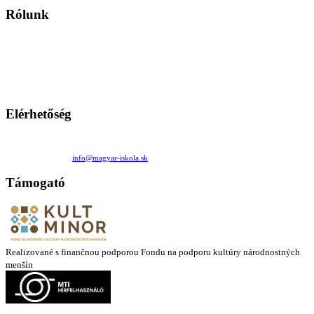
Rólunk
A Magyar Iskola a szlovákiai magyar iskolák, tanárok, szülők és
persze a diákok fóruma
Ezen az oldalon esetenként olyan írások jelennek meg, amelyek a hagyományos iskolafelfogástól eltérő
mintákat népszerűsítenek. Ennek következtében előfordulhat, hogy az idetévedő kiskorú felhasználók
látóköre gyorsabban szélesedik, mint azt a szülők esetleg szeretnék.
Elérhetőség
Családi Kör Egyesület/Združenie rod. kruhov
Medzilaborecká 17, 82101 Bratislava
+421 911 732 190 |
info@magyar-iskola.sk
Támogató
Realizované s finančnou podporou Fondu na podporu kultúry národnostných
menšín