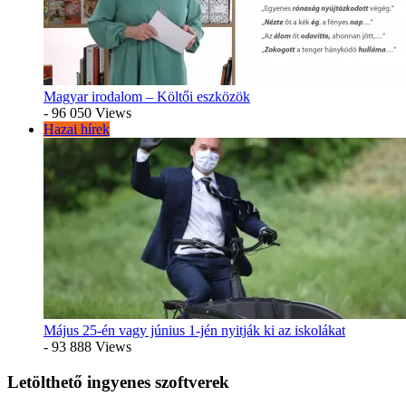
Magyar irodalom – Költői eszközök
- 96 050 Views
Hazai hírek
Május 25-én vagy június 1-jén nyitják ki az iskolákat
- 93 888 Views
Letölthető ingyenes szoftverek