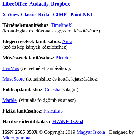
LibreOffice
Audacity
,
Dropbox
XnView Classic
Krita
,
GIMP
,
Paint.NET
Történelemtanításhoz
:
TimelineJS
(kronológiák és idővonalk egyszerű készítéséhez)
Idegen nyelvek tanításához
:
Anki
(szó és kép kártyák készítéséhez)
Művészetek tanításához
:
Blender
LenMus
(zeneelmélet tanításához),
MuseScore
(kottaíráshoz és kották lejátszásához)
Földrajztanításhoz
:
Celestia
(világűr),
Marble
(virtuális földgömb és atlasz)
Fizika tanításához
:
FisicaLab
Hardver identifikálása
:
HWiNFO32/64
ISSN 2585-853X
© Copyright 2019
Magyar Iskola
· Designed by
Microgramma