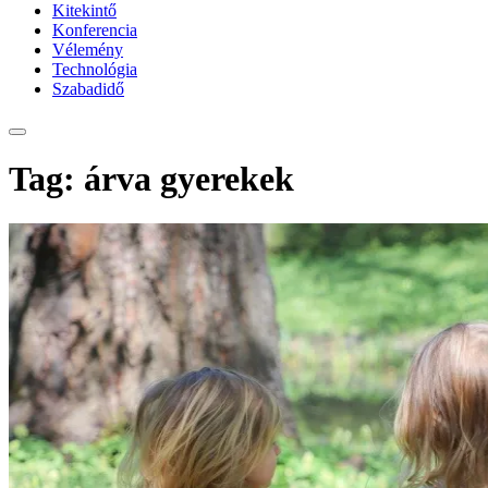
Kitekintő
Konferencia
Vélemény
Technológia
Szabadidő
Tag: árva gyerekek