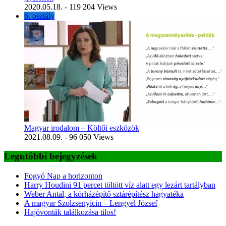
2020.05.18.
- 119 204 Views
6. osztály
Magyar irodalom – Költői eszközök
2021.08.09.
- 96 050 Views
Legutóbbi bejegyzések
Fogyó Nap a horizonton
Harry Houdini 91 percet töltött víz alatt egy lezárt tartályban
Weber Antal, a kórházépítő sztárépítész hagyatéka
A magyar Szolzsenyicin – Lengyel József
Hajóvonták találkozása tilos!