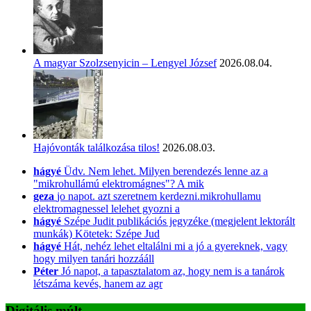
A magyar Szolzsenyicin – Lengyel József
2026.08.04.
Hajóvonták találkozása tilos!
2026.08.03.
hágyé
Üdv. Nem lehet. Milyen berendezés lenne az a
"mikrohullámú elektromágnes"? A mik
geza
jo napot. azt szeretnem kerdezni.mikrohullamu
elektromagnessel lelehet gyozni a
hágyé
Szépe Judit publikációs jegyzéke (megjelent lektorált
munkák) Kötetek: Szépe Jud
hágyé
Hát, nehéz lehet eltalálni mi a jó a gyereknek, vagy
hogy milyen tanári hozzááll
Péter
Jó napot, a tapasztalatom az, hogy nem is a tanárok
létszáma kevés, hanem az agr
Digitális múlt