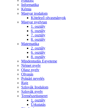
Földrajz
Informatika
Kémia
Magyar irodalom
Kötelező olvasmányok
Magyar nyelvtan
1. osztály
6. osztály
7. osztály
8. osztály
Matematika
2. osztály
6. osztály
8. osztály
Mindentudás Egyeteme
Német nyelv
Olasz nyelv
Olvasás
Polgári nevelés
Rajz
Szlovák Irodalom
Szlovák nyelv
Természetismeret
1. osztály
Űrkutatás