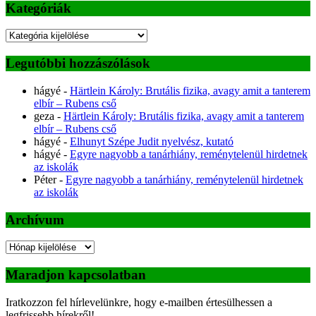
Kategóriák
Kategóriák
Legutóbbi hozzászólások
hágyé
-
Härtlein Károly: Brutális fizika, avagy amit a tanterem
elbír – Rubens cső
geza
-
Härtlein Károly: Brutális fizika, avagy amit a tanterem
elbír – Rubens cső
hágyé
-
Elhunyt Szépe Judit nyelvész, kutató
hágyé
-
Egyre nagyobb a tanárhiány, reménytelenül hirdetnek
az iskolák
Péter
-
Egyre nagyobb a tanárhiány, reménytelenül hirdetnek
az iskolák
Archívum
Archívum
Maradjon kapcsolatban
Iratkozzon fel hírlevelünkre, hogy e-mailben értesülhessen a
legfrissebb hírekről!