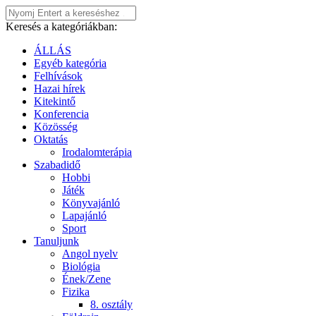
Keresés a kategóriákban:
ÁLLÁS
Egyéb kategória
Felhívások
Hazai hírek
Kitekintő
Konferencia
Közösség
Oktatás
Irodalomterápia
Szabadidő
Hobbi
Játék
Könyvajánló
Lapajánló
Sport
Tanuljunk
Angol nyelv
Biológia
Ének/Zene
Fizika
8. osztály