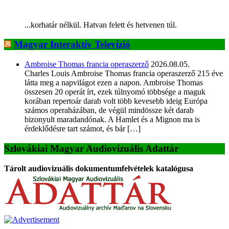
...korhatár nélkül. Hatvan felett és hetvenen túl.
Magyar Interaktív Televízió
Ambroise Thomas francia operaszerző
2026.08.05.
Charles Louis Ambroise Thomas francia operaszerző 215 éve
látta meg a napvilágot ezen a napon. Ambroise Thomas
összesen 20 operát írt, ezek túlnyomó többsége a maguk
korában repertoár darab volt több kevesebb ideig Európa
számos operaházában, de végül mindössze két darab
bizonyult maradandónak. A Hamlet és a Mignon ma is
érdeklődésre tart számot, és bár […]
Szlovákiai Magyar Audiovizuális Adattár
Tárolt audiovizuális dokumentumfelvételek katalógusa