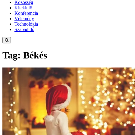
Közösség
Kitekintő
Konferencia
Vélemény
Technológia
Szabadidő
Tag: Békés