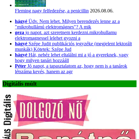
Fleming nagy felfedezése, a penicillin
2026.08.06.
hágyé
Üdv. Nem lehet. Milyen berendezés lenne az a
"mikrohullámú elektromágnes"? A mik
geza
jo napot. azt szeretnem kerdezni.mikrohullamu
elektromagnessel lelehet gyozni a
hágyé
Szépe Judit publikációs jegyzéke (megjelent lektorált
munkák) Kötetek: Szépe Jud
hágyé
Hát, nehéz lehet eltalálni mi a jó a gyereknek, vagy
hogy milyen tanári hozzááll
Péter
Jó napot, a tapasztalatom az, hogy nem is a tanárok
létszáma kevés, hanem az agr
Digitális múlt