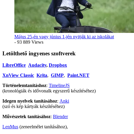
Május 25-én vagy június 1-jén nyitják ki az iskolákat
- 93 889 Views
Letölthető ingyenes szoftverek
LibreOffice
Audacity
,
Dropbox
XnView Classic
Krita
,
GIMP
,
Paint.NET
Történelemtanításhoz
:
TimelineJS
(kronológiák és idővonalk egyszerű készítéséhez)
Idegen nyelvek tanításához
:
Anki
(szó és kép kártyák készítéséhez)
Művészetek tanításához
:
Blender
LenMus
(zeneelmélet tanításához),