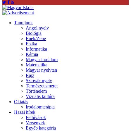
Tanuljunk
Angol nyelv
Biológia
Ének/Zene
Fizika
Informatika
Kémia
Magyar irodalom
Matematika
Magyar nyelvtan
Rajz
Szlovák nyelv
Természetismeret
Történelem
Vizuális kultúra
Oktatás
Irodalomterápia
Hazai hírek
Felhívások
Versenyek
Egyéb kategória