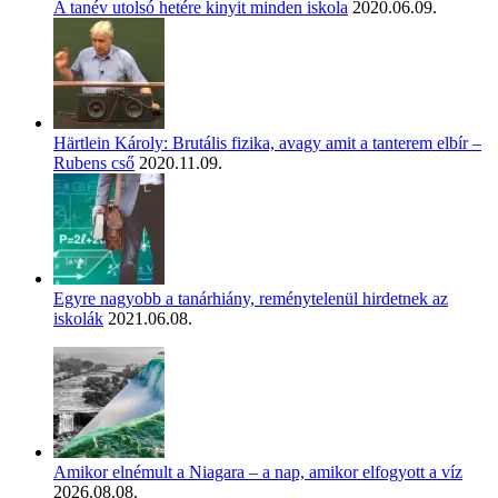
A tanév utolsó hetére kinyit minden iskola
2020.06.09.
Härtlein Károly: Brutális fizika, avagy amit a tanterem elbír –
Rubens cső
2020.11.09.
Egyre nagyobb a tanárhiány, reménytelenül hirdetnek az
iskolák
2021.06.08.
Amikor elnémult a Niagara – a nap, amikor elfogyott a víz
2026.08.08.