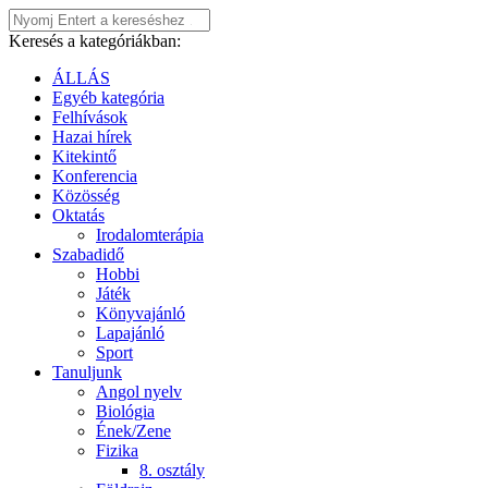
Keresés a kategóriákban:
ÁLLÁS
Egyéb kategória
Felhívások
Hazai hírek
Kitekintő
Konferencia
Közösség
Oktatás
Irodalomterápia
Szabadidő
Hobbi
Játék
Könyvajánló
Lapajánló
Sport
Tanuljunk
Angol nyelv
Biológia
Ének/Zene
Fizika
8. osztály