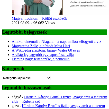
Magyar irodalom – Költői eszközök
2021.08.09.
- 96 062 Views
Legutóbbi bejegyzések
Amikor elnémult a Niagara – a nap, amikor elfogyott a víz
Margaretha Zelle, a hírhedt Mata Hari
A Wikipédia alapítója, Jimmy Wales 60 éves
A világ legnagyobb egynapos fesztiválja
Fleming nagy felfedezése, a penicillin
Kategóriák
Kategóriák
Legutóbbi hozzászólások
hágyé
-
Härtlein Károly: Brutális fizika, avagy amit a tanterem
elbír – Rubens cső
geza
-
Härtlein Károly: Brutális fizika, avagy amit a tanterem