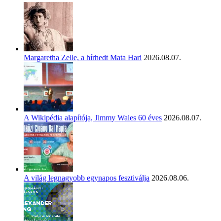
Margaretha Zelle, a hírhedt Mata Hari
2026.08.07.
A Wikipédia alapítója, Jimmy Wales 60 éves
2026.08.07.
A világ legnagyobb egynapos fesztiválja
2026.08.06.