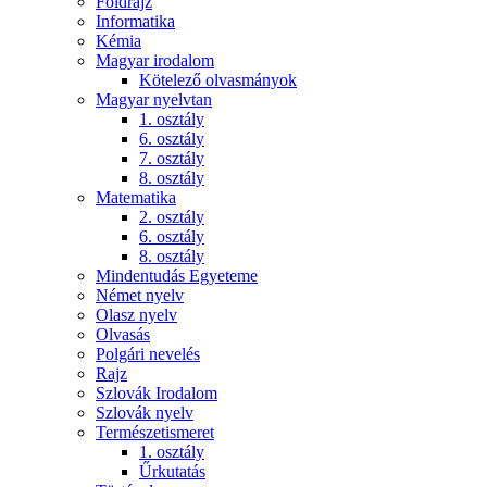
Földrajz
Informatika
Kémia
Magyar irodalom
Kötelező olvasmányok
Magyar nyelvtan
1. osztály
6. osztály
7. osztály
8. osztály
Matematika
2. osztály
6. osztály
8. osztály
Mindentudás Egyeteme
Német nyelv
Olasz nyelv
Olvasás
Polgári nevelés
Rajz
Szlovák Irodalom
Szlovák nyelv
Természetismeret
1. osztály
Űrkutatás