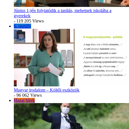
Június 1-jén folytatódik a tanítás, mehetnek iskolába a
gyerekek
- 119 205 Views
6. osztály
Magyar irodalom – Költői eszközök
- 96 062 Views
Hazai hírek