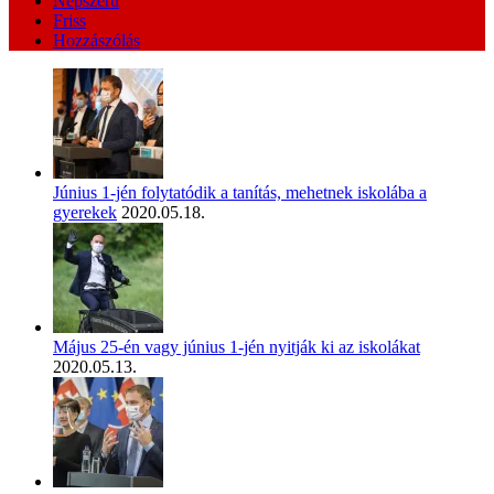
Népszerű
Friss
Hozzászólás
Június 1-jén folytatódik a tanítás, mehetnek iskolába a
gyerekek
2020.05.18.
Május 25-én vagy június 1-jén nyitják ki az iskolákat
2020.05.13.