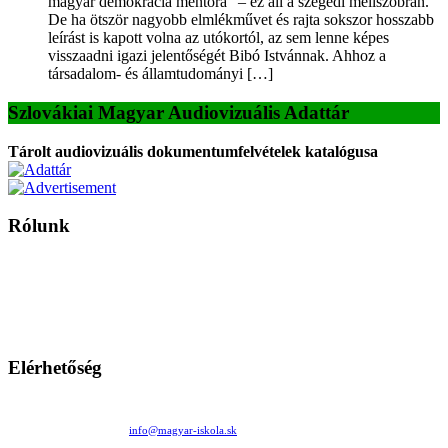
magyar demokrácia mentora” – ez áll a szegedi mellszobrán.
De ha ötször nagyobb elmlékművet és rajta sokszor hosszabb
leírást is kapott volna az utókortól, az sem lenne képes
visszaadni igazi jelentőségét Bibó Istvánnak. Ahhoz a
társadalom- és államtudományi […]
Szlovákiai Magyar Audiovizuális Adattár
Tárolt audiovizuális dokumentumfelvételek katalógusa
Rólunk
A Magyar Iskola a szlovákiai magyar iskolák, tanárok, szülők és
persze a diákok fóruma
Ezen az oldalon esetenként olyan írások jelennek meg, amelyek a hagyományos iskolafelfogástól eltérő
mintákat népszerűsítenek. Ennek következtében előfordulhat, hogy az idetévedő kiskorú felhasználók
látóköre gyorsabban szélesedik, mint azt a szülők esetleg szeretnék.
Elérhetőség
Családi Kör Egyesület/Združenie rod. kruhov
Medzilaborecká 17, 82101 Bratislava
+421 911 732 190 |
info@magyar-iskola.sk