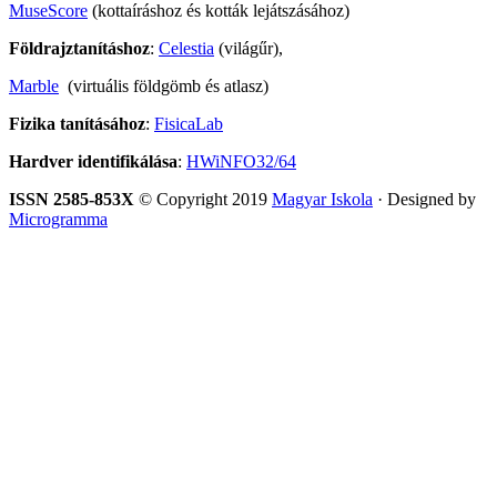
MuseScore
(kottaíráshoz és kották lejátszásához)
Földrajztanításhoz
:
Celestia
(világűr),
Marble
(virtuális földgömb és atlasz)
Fizika tanításához
:
FisicaLab
Hardver identifikálása
:
HWiNFO32/64
ISSN 2585-853X
© Copyright 2019
Magyar Iskola
· Designed by
Microgramma