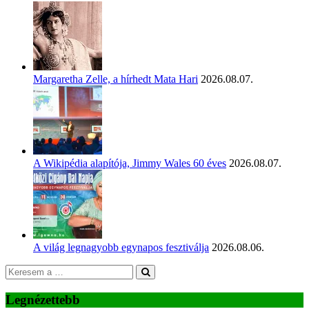
Margaretha Zelle, a hírhedt Mata Hari
2026.08.07.
A Wikipédia alapítója, Jimmy Wales 60 éves
2026.08.07.
A világ legnagyobb egynapos fesztiválja
2026.08.06.
Legnézettebb