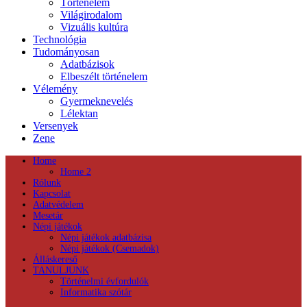
Történelem
Világirodalom
Vizuális kultúra
Technológia
Tudományosan
Adatbázisok
Elbeszélt történelem
Vélemény
Gyermeknevelés
Lélektan
Versenyek
Zene
Home
Home 2
Rólunk
Kapcsolat
Adatvédelem
Mesetár
Népi játékok
Népi játékok adatbázisa
Népi játékok (Csemadok)
Álláskereső
TANULJUNK
Történelmi évfordulók
Informatika szótár