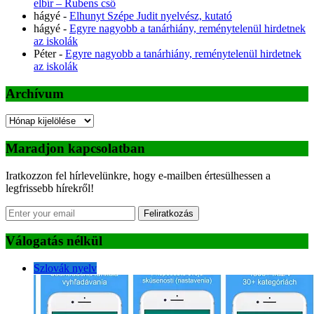
elbír – Rubens cső
hágyé
-
Elhunyt Szépe Judit nyelvész, kutató
hágyé
-
Egyre nagyobb a tanárhiány, reménytelenül hirdetnek
az iskolák
Péter
-
Egyre nagyobb a tanárhiány, reménytelenül hirdetnek
az iskolák
Archívum
Archívum
Maradjon kapcsolatban
Iratkozzon fel hírlevelünkre, hogy e-mailben értesülhessen a
legfrissebb hírekről!
Feliratkozás
Válogatás nélkül
Szlovák nyelv