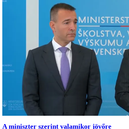
A miniszter szerint valamikor jövőre