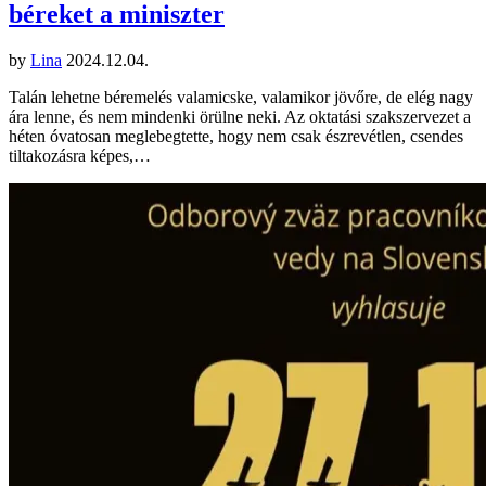
béreket a miniszter
by
Lina
2024.12.04.
Talán lehetne béremelés valamicske, valamikor jövőre, de elég nagy
ára lenne, és nem mindenki örülne neki. Az oktatási szakszervezet a
héten óvatosan meglebegtette, hogy nem csak észrevétlen, csendes
tiltakozásra képes,…