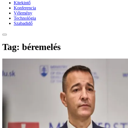
Kitekintő
Konferencia
Vélemény
Technológia
Szabadidő
Tag: béremelés