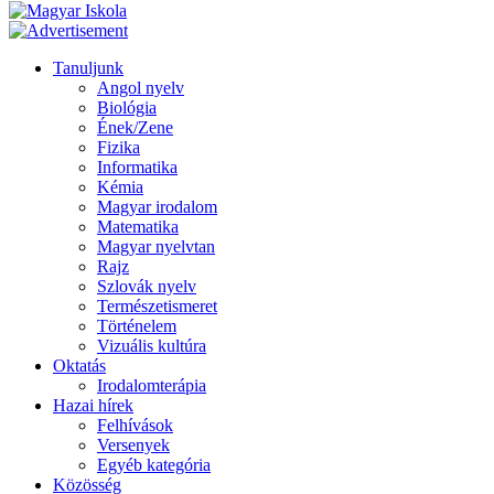
Tanuljunk
Angol nyelv
Biológia
Ének/Zene
Fizika
Informatika
Kémia
Magyar irodalom
Matematika
Magyar nyelvtan
Rajz
Szlovák nyelv
Természetismeret
Történelem
Vizuális kultúra
Oktatás
Irodalomterápia
Hazai hírek
Felhívások
Versenyek
Egyéb kategória
Közösség