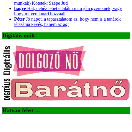
munkák) Kötetek: Szépe Jud
hágyé
Hát, nehéz lehet eltalálni mi a jó a gyereknek, vagy
hogy milyen tanári hozzááll
Péter
Jó napot, a tapasztalatom az, hogy nem is a tanárok
létszáma kevés, hanem az agr
Digitális múlt
Hatvan felett …