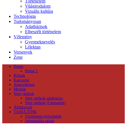
Történelem
Világirodalom
Vizuális kultúra
Technológia
Tudományosan
Adatbázisok
Elbeszélt történelem
Vélemény
Gyermeknevelés
Lélektan
Versenyek
Zene
Home
Home 2
Rólunk
Kapcsolat
Adatvédelem
Mesetár
Népi játékok
Népi játékok adatbázisa
Népi játékok (Csemadok)
Álláskereső
TANULJUNK
Történelmi évfordulók
Informatika szótár