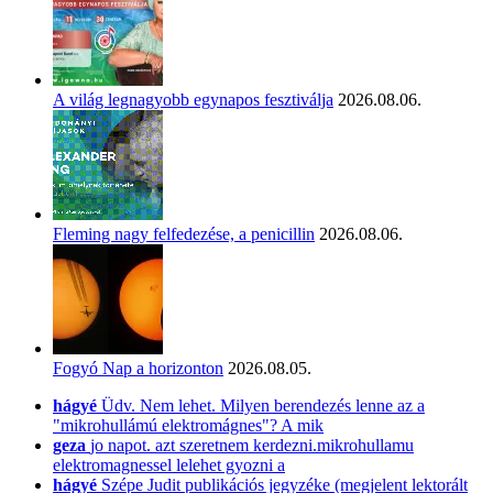
A világ legnagyobb egynapos fesztiválja
2026.08.06.
Fleming nagy felfedezése, a penicillin
2026.08.06.
Fogyó Nap a horizonton
2026.08.05.
hágyé
Üdv. Nem lehet. Milyen berendezés lenne az a
"mikrohullámú elektromágnes"? A mik
geza
jo napot. azt szeretnem kerdezni.mikrohullamu
elektromagnessel lelehet gyozni a
hágyé
Szépe Judit publikációs jegyzéke (megjelent lektorált