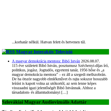
...korhatár nélkül. Hatvan felett és hetvenen túl.
Magyar Interaktív Televízió
A magyar demokrácia mentora: Bibó István
2026.08.07.
115 éve született Bibó István, posztumusz Széchenyi-díjas író,
politikus, jogász. Jogtudós, egyetemi tanár, 1956 hőse és „a
magyar demokrácia mentora” – ez áll a szegedi mellszobrán.
De ha ötször nagyobb elmlékművet és rajta sokszor hosszabb
leírást is kapott volna az utókortól, az sem lenne képes
visszaadni igazi jelentőségét Bibó Istvánnak. Ahhoz a
társadalom- és államtudományi […]
Szlovákiai Magyar Audiovizuális Adattár