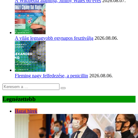
A Wikipédia alapítója, Jimmy Wales 60 éves
2026.08.07.
A világ legnagyobb egynapos fesztiválja
2026.08.06.
Fleming nagy felfedezése, a penicillin
2026.08.06.
Legnézettebb
Hazai hírek