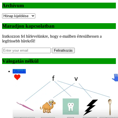
Archívum
Archívum
Maradjon kapcsolatban
Iratkozzon fel hírlevelünkre, hogy e-mailben értesülhessen a
legfrissebb hírekről!
Feliratkozás
Válogatás nélkül
Olvasás