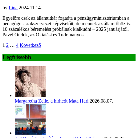
by
Lina
2024.11.14.
Egyelőre csak az államtitkár fogadta a pénzügyminisztériumban a
pedagógus szakszervezet képviselőit, de mennek az államfőhöz is.
10 százalékos béremelést próbálnak kialkudni – 2025 januárjától.
Pavel Ondek, az Oktatási és Tudományos…
Bejegyzések
1
2
…
4
Következő
lapozása
Legfrissebb
Margaretha Zelle, a hírhedt Mata Hari
2026.08.07.