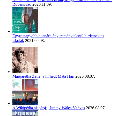
Rubens cső
2020.11.09.
Egyre nagyobb a tanárhiány, reménytelenül hirdetnek az
iskolák
2021.06.08.
Margaretha Zelle, a hírhedt Mata Hari
2026.08.07.
A Wikipédia alapítója, Jimmy Wales 60 éves
2026.08.07.