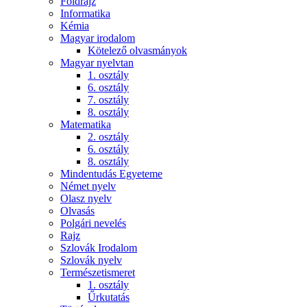
Földrajz
Informatika
Kémia
Magyar irodalom
Kötelező olvasmányok
Magyar nyelvtan
1. osztály
6. osztály
7. osztály
8. osztály
Matematika
2. osztály
6. osztály
8. osztály
Mindentudás Egyeteme
Német nyelv
Olasz nyelv
Olvasás
Polgári nevelés
Rajz
Szlovák Irodalom
Szlovák nyelv
Természetismeret
1. osztály
Űrkutatás