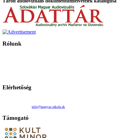
Tárolt audiovizuális dokumentumfelvételek katalógusa
Rólunk
A Magyar Iskola a szlovákiai magyar iskolák, tanárok, szülők és
persze a diákok fóruma
Ezen az oldalon esetenként olyan írások jelennek meg, amelyek a hagyományos iskolafelfogástól eltérő
mintákat népszerűsítenek. Ennek következtében előfordulhat, hogy az idetévedő kiskorú felhasználók
látóköre gyorsabban szélesedik, mint azt a szülők esetleg szeretnék.
Elérhetőség
Családi Kör Egyesület/Združenie rod. kruhov
Medzilaborecká 17, 82101 Bratislava
+421 911 732 190 |
info@magyar-iskola.sk
Támogató