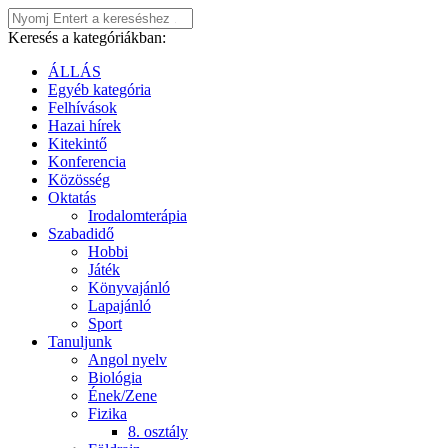
Keresés a kategóriákban:
ÁLLÁS
Egyéb kategória
Felhívások
Hazai hírek
Kitekintő
Konferencia
Közösség
Oktatás
Irodalomterápia
Szabadidő
Hobbi
Játék
Könyvajánló
Lapajánló
Sport
Tanuljunk
Angol nyelv
Biológia
Ének/Zene
Fizika
8. osztály