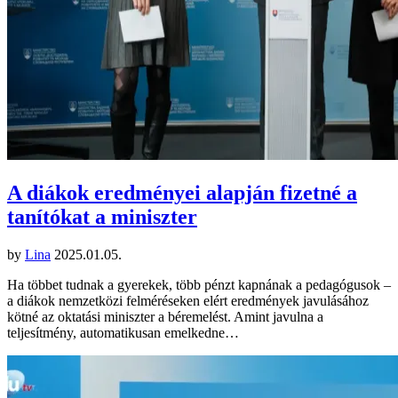
A diákok eredményei alapján fizetné a
tanítókat a miniszter
by
Lina
2025.01.05.
Ha többet tudnak a gyerekek, több pénzt kapnának a pedagógusok –
a diákok nemzetközi felméréseken elért eredmények javulásához
kötné az oktatási miniszter a béremelést. Amint javulna a
teljesítmény, automatikusan emelkedne…