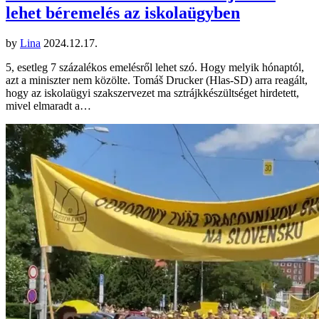
lehet béremelés az iskolaügyben
by
Lina
2024.12.17.
5, esetleg 7 százalékos emelésről lehet szó. Hogy melyik hónaptól,
azt a miniszter nem közölte. Tomáš Drucker (Hlas-SD) arra reagált,
hogy az iskolaügyi szakszervezet ma sztrájkkészültséget hirdetett,
mivel elmaradt a…