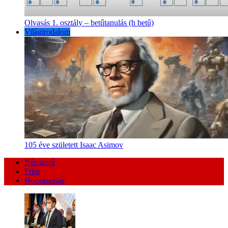
Olvasás 1. osztály – betűtanulás (h betű)
Világirodalom
105 éve született Isaac Asimov
Népszerű
Friss
Hozzászólás