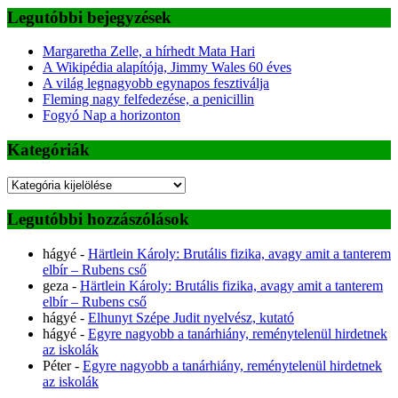
Legutóbbi bejegyzések
Margaretha Zelle, a hírhedt Mata Hari
A Wikipédia alapítója, Jimmy Wales 60 éves
A világ legnagyobb egynapos fesztiválja
Fleming nagy felfedezése, a penicillin
Fogyó Nap a horizonton
Kategóriák
Kategóriák
Legutóbbi hozzászólások
hágyé
-
Härtlein Károly: Brutális fizika, avagy amit a tanterem
elbír – Rubens cső
geza
-
Härtlein Károly: Brutális fizika, avagy amit a tanterem
elbír – Rubens cső
hágyé
-
Elhunyt Szépe Judit nyelvész, kutató
hágyé
-
Egyre nagyobb a tanárhiány, reménytelenül hirdetnek
az iskolák
Péter
-
Egyre nagyobb a tanárhiány, reménytelenül hirdetnek
az iskolák