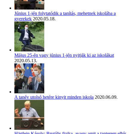
Június 1-jén folytatódik a tanítás, mehetnek iskolába a
gyerekek
2020.05.18.
Május 25-én vagy június 1-jén nyitják ki az iskolákat
2020.05.13.
A tanév utolsó hetére kinyit minden iskola
2020.06.09.
Härtlein Károly: Brutális fizika, avagy amit a tanterem elbír –