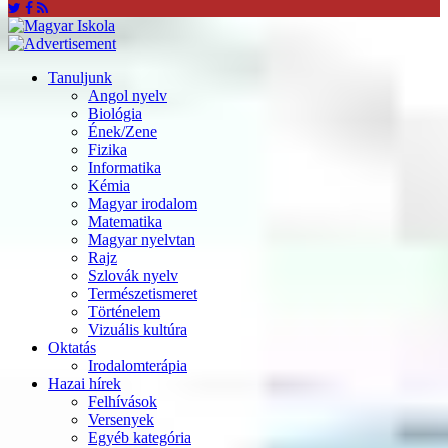
Tanuljunk
Angol nyelv
Biológia
Ének/Zene
Fizika
Informatika
Kémia
Magyar irodalom
Matematika
Magyar nyelvtan
Rajz
Szlovák nyelv
Természetismeret
Történelem
Vizuális kultúra
Oktatás
Irodalomterápia
Hazai hírek
Felhívások
Versenyek
Egyéb kategória