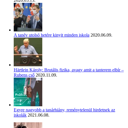
2020.05.13.
A tanév utolsó hetére kinyit minden iskola
2020.06.09.
Härtlein Károly: Brutális fizika, avagy amit a tanterem elbír –
Rubens cső
2020.11.09.
Egyre nagyobb a tanárhiány, reménytelenül hirdetnek az
iskolák
2021.06.08.