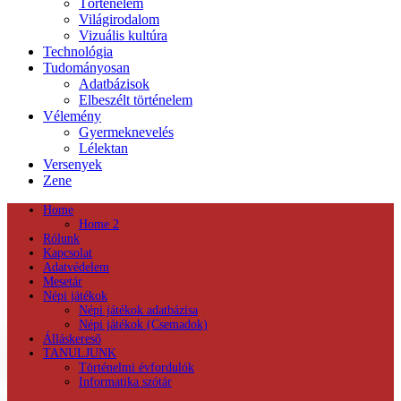
Történelem
Világirodalom
Vizuális kultúra
Technológia
Tudományosan
Adatbázisok
Elbeszélt történelem
Vélemény
Gyermeknevelés
Lélektan
Versenyek
Zene
Home
Home 2
Rólunk
Kapcsolat
Adatvédelem
Mesetár
Népi játékok
Népi játékok adatbázisa
Népi játékok (Csemadok)
Álláskereső
TANULJUNK
Történelmi évfordulók
Informatika szótár