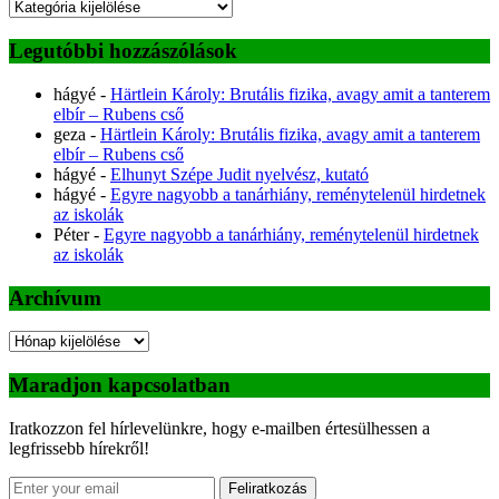
Kategóriák
Legutóbbi hozzászólások
hágyé
-
Härtlein Károly: Brutális fizika, avagy amit a tanterem
elbír – Rubens cső
geza
-
Härtlein Károly: Brutális fizika, avagy amit a tanterem
elbír – Rubens cső
hágyé
-
Elhunyt Szépe Judit nyelvész, kutató
hágyé
-
Egyre nagyobb a tanárhiány, reménytelenül hirdetnek
az iskolák
Péter
-
Egyre nagyobb a tanárhiány, reménytelenül hirdetnek
az iskolák
Archívum
Archívum
Maradjon kapcsolatban
Iratkozzon fel hírlevelünkre, hogy e-mailben értesülhessen a
legfrissebb hírekről!
Feliratkozás