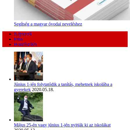
Segítség a magyar óvodai neveléshez
Népszerű
Friss
Hozzászólás
Június 1-jén folytatódik a tanítás, mehetnek iskolába a
gyerekek
2020.05.18.
Május 25-én vagy június 1-jén nyitják ki az iskolákat