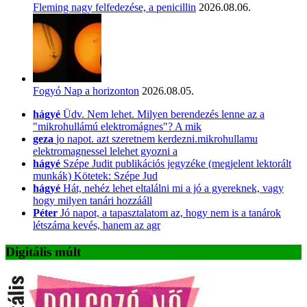
Fleming nagy felfedezése, a penicillin
2026.08.06.
Fogyó Nap a horizonton
2026.08.05.
hágyé
Üdv. Nem lehet. Milyen berendezés lenne az a
"mikrohullámú elektromágnes"? A mik
geza
jo napot. azt szeretnem kerdezni.mikrohullamu
elektromagnessel lelehet gyozni a
hágyé
Szépe Judit publikációs jegyzéke (megjelent lektorált
munkák) Kötetek: Szépe Jud
hágyé
Hát, nehéz lehet eltalálni mi a jó a gyereknek, vagy
hogy milyen tanári hozzááll
Péter
Jó napot, a tapasztalatom az, hogy nem is a tanárok
létszáma kevés, hanem az agr
Digitális múlt