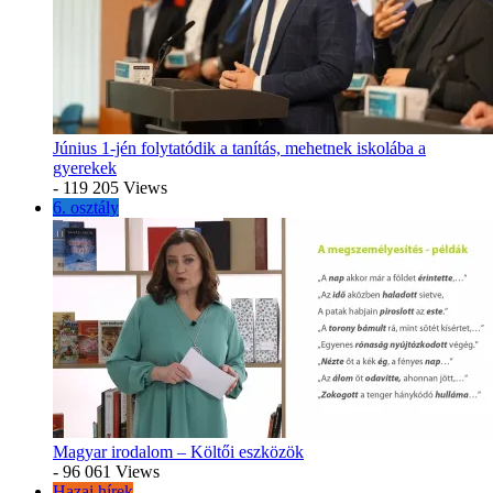
Június 1-jén folytatódik a tanítás, mehetnek iskolába a
gyerekek
- 119 205 Views
6. osztály
Magyar irodalom – Költői eszközök
- 96 061 Views
Hazai hírek