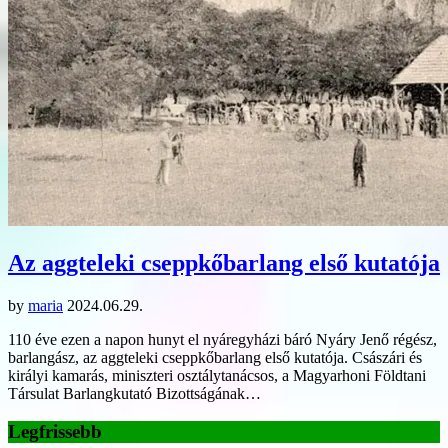
Az aggteleki cseppkőbarlang első kutatója
by
maria
2024.06.29.
110 éve ezen a napon hunyt el nyáregyházi báró Nyáry Jenő régész,
barlangász, az aggteleki cseppkőbarlang első kutatója. Császári és
királyi kamarás, miniszteri osztálytanácsos, a Magyarhoni Földtani
Társulat Barlangkutató Bizottságának…
Legfrissebb