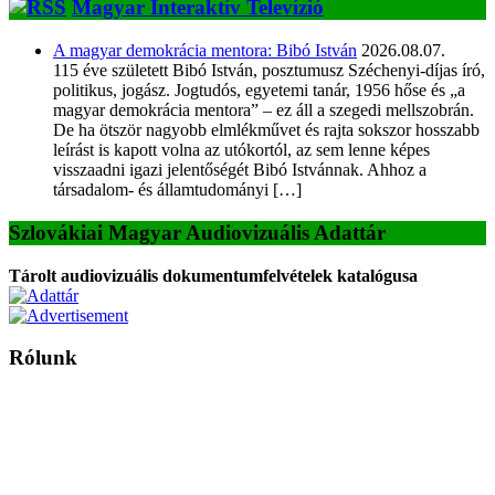
Magyar Interaktív Televízió
A magyar demokrácia mentora: Bibó István
2026.08.07.
115 éve született Bibó István, posztumusz Széchenyi-díjas író,
politikus, jogász. Jogtudós, egyetemi tanár, 1956 hőse és „a
magyar demokrácia mentora” – ez áll a szegedi mellszobrán.
De ha ötször nagyobb elmlékművet és rajta sokszor hosszabb
leírást is kapott volna az utókortól, az sem lenne képes
visszaadni igazi jelentőségét Bibó Istvánnak. Ahhoz a
társadalom- és államtudományi […]
Szlovákiai Magyar Audiovizuális Adattár
Tárolt audiovizuális dokumentumfelvételek katalógusa
Rólunk
A Magyar Iskola a szlovákiai magyar iskolák, tanárok, szülők és
persze a diákok fóruma
Ezen az oldalon esetenként olyan írások jelennek meg, amelyek a hagyományos iskolafelfogástól eltérő
mintákat népszerűsítenek. Ennek következtében előfordulhat, hogy az idetévedő kiskorú felhasználók
látóköre gyorsabban szélesedik, mint azt a szülők esetleg szeretnék.