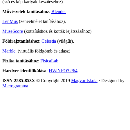
(szó és kép kártyák készítéséhez)
Művészetek tanításához
:
Blender
LenMus
(zeneelmélet tanításához),
MuseScore
(kottaíráshoz és kották lejátszásához)
Földrajztanításhoz
:
Celestia
(világűr),
Marble
(virtuális földgömb és atlasz)
Fizika tanításához
:
FisicaLab
Hardver identifikálása
:
HWiNFO32/64
ISSN 2585-853X
© Copyright 2019
Magyar Iskola
· Designed by
Microgramma