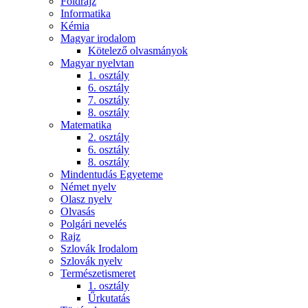
Földrajz
Informatika
Kémia
Magyar irodalom
Kötelező olvasmányok
Magyar nyelvtan
1. osztály
6. osztály
7. osztály
8. osztály
Matematika
2. osztály
6. osztály
8. osztály
Mindentudás Egyeteme
Német nyelv
Olasz nyelv
Olvasás
Polgári nevelés
Rajz
Szlovák Irodalom
Szlovák nyelv
Természetismeret
1. osztály
Űrkutatás