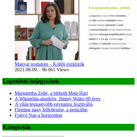
Magyar irodalom – Költői eszközök
2021.08.09.
- 96 061 Views
Legutóbbi bejegyzések
Margaretha Zelle, a hírhedt Mata Hari
A Wikipédia alapítója, Jimmy Wales 60 éves
A világ legnagyobb egynapos fesztiválja
Fleming nagy felfedezése, a penicillin
Fogyó Nap a horizonton
Kategóriák