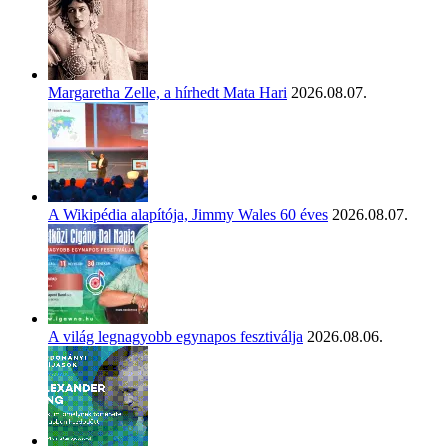
Margaretha Zelle, a hírhedt Mata Hari
2026.08.07.
A Wikipédia alapítója, Jimmy Wales 60 éves
2026.08.07.
A világ legnagyobb egynapos fesztiválja
2026.08.06.