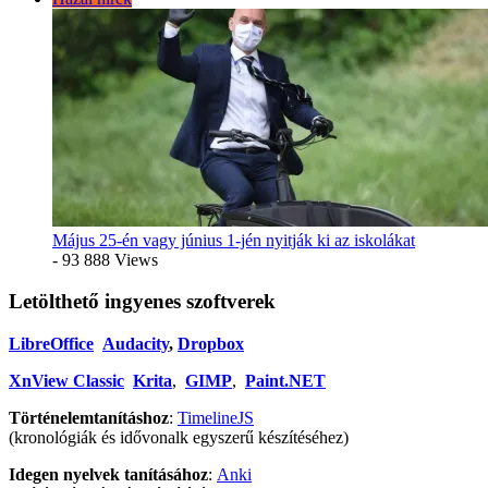
Május 25-én vagy június 1-jén nyitják ki az iskolákat
- 93 888 Views
Letölthető ingyenes szoftverek
LibreOffice
Audacity
,
Dropbox
XnView Classic
Krita
,
GIMP
,
Paint.NET
Történelemtanításhoz
:
TimelineJS
(kronológiák és idővonalk egyszerű készítéséhez)
Idegen nyelvek tanításához
:
Anki