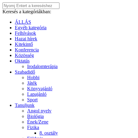
Keresés a kategóriákban:
ÁLLÁS
Egyéb kategória
Felhívások
Hazai hírek
Kitekintő
Konferencia
Közösség
Oktatás
Irodalomterápia
Szabadidő
Hobbi
Játék
Könyvajánló
Lapajánló
Sport
Tanuljunk
Angol nyelv
Biológia
Ének/Zene
Fizika
8. osztály