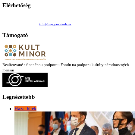
Elérhetőség
Családi Kör Egyesület/Združenie rod. kruhov
Medzilaborecká 17, 82101 Bratislava
+421 911 732 190 |
info@magyar-iskola.sk
Támogató
Realizované s finančnou podporou Fondu na podporu kultúry národnostných
menšín
Legnézettebb
Hazai hírek