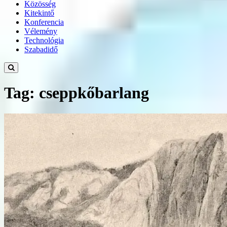
Közösség
Kitekintő
Konferencia
Vélemény
Technológia
Szabadidő
Tag: cseppkőbarlang