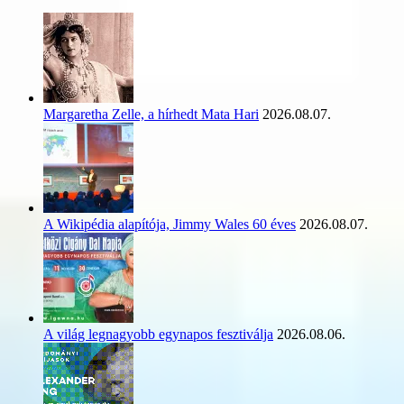
Margaretha Zelle, a hírhedt Mata Hari
2026.08.07.
A Wikipédia alapítója, Jimmy Wales 60 éves
2026.08.07.
A világ legnagyobb egynapos fesztiválja
2026.08.06.