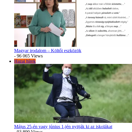
Magyar irodalom – Költői eszközök
- 96 065 Views
Hazai hírek
Május 25-én vagy június 1-jén nyitják ki az iskolákat
- 93 890 Views