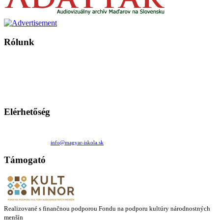
Rólunk
A Magyar Iskola a szlovákiai magyar iskolák, tanárok, szülők és
persze a diákok fóruma
Ezen az oldalon esetenként olyan írások jelennek meg, amelyek a hagyományos iskolafelfogástól eltérő
mintákat népszerűsítenek. Ennek következtében előfordulhat, hogy az idetévedő kiskorú felhasználók
látóköre gyorsabban szélesedik, mint azt a szülők esetleg szeretnék.
Elérhetőség
Családi Kör Egyesület/Združenie rod. kruhov
Medzilaborecká 17, 82101 Bratislava
+421 911 732 190 |
info@magyar-iskola.sk
Támogató
Realizované s finančnou podporou Fondu na podporu kultúry národnostných
menšín