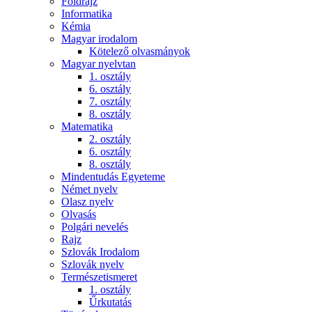
Földrajz
Informatika
Kémia
Magyar irodalom
Kötelező olvasmányok
Magyar nyelvtan
1. osztály
6. osztály
7. osztály
8. osztály
Matematika
2. osztály
6. osztály
8. osztály
Mindentudás Egyeteme
Német nyelv
Olasz nyelv
Olvasás
Polgári nevelés
Rajz
Szlovák Irodalom
Szlovák nyelv
Természetismeret
1. osztály
Űrkutatás