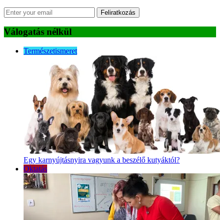
Feliratkozás
Válogatás nélkül
Természetismeret
Egy karnyújtásnyira vagyunk a beszélő kutyáktól?
Oktatás