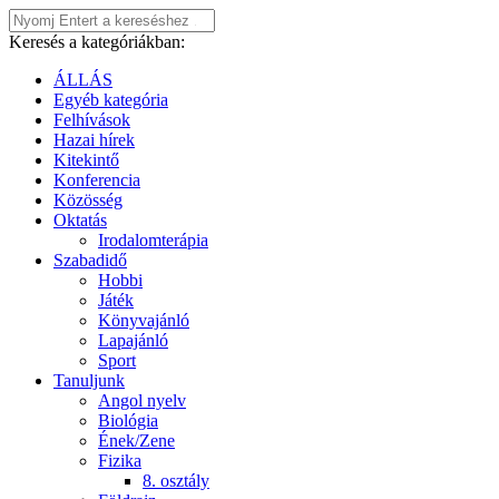
Keresés a kategóriákban:
ÁLLÁS
Egyéb kategória
Felhívások
Hazai hírek
Kitekintő
Konferencia
Közösség
Oktatás
Irodalomterápia
Szabadidő
Hobbi
Játék
Könyvajánló
Lapajánló
Sport
Tanuljunk
Angol nyelv
Biológia
Ének/Zene
Fizika
8. osztály