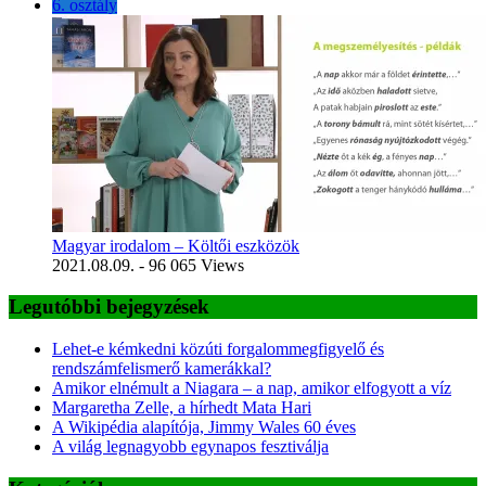
6. osztály
Magyar irodalom – Költői eszközök
2021.08.09.
- 96 065 Views
Legutóbbi bejegyzések
Lehet-e kémkedni közúti forgalommegfigyelő és
rendszámfelismerő kamerákkal?
Amikor elnémult a Niagara – a nap, amikor elfogyott a víz
Margaretha Zelle, a hírhedt Mata Hari
A Wikipédia alapítója, Jimmy Wales 60 éves
A világ legnagyobb egynapos fesztiválja