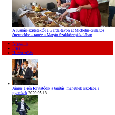
A Kanári-szigetektől a Garda-tavon át Michelin-csillagos
éttermekbe – tanév a Magán Szakközépiskolában
Népszerű
Friss
Hozzászólás
Június 1-jén folytatódik a tanítás, mehetnek iskolába a
gyerekek
2020.05.18.