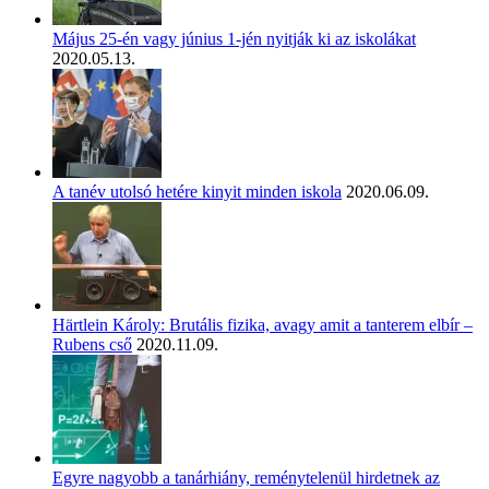
Május 25-én vagy június 1-jén nyitják ki az iskolákat
2020.05.13.
A tanév utolsó hetére kinyit minden iskola
2020.06.09.
Härtlein Károly: Brutális fizika, avagy amit a tanterem elbír –
Rubens cső
2020.11.09.
Egyre nagyobb a tanárhiány, reménytelenül hirdetnek az