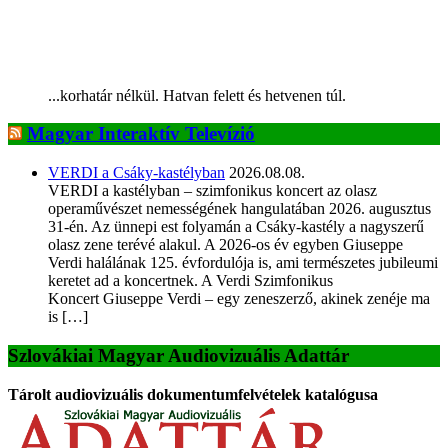
...korhatár nélkül. Hatvan felett és hetvenen túl.
Magyar Interaktív Televízió
VERDI a Csáky-kastélyban
2026.08.08.
VERDI a kastélyban – szimfonikus koncert az olasz
operaművészet nemességének hangulatában 2026. augusztus
31-én. Az ünnepi est folyamán a Csáky-kastély a nagyszerű
olasz zene terévé alakul. A 2026-os év egyben Giuseppe
Verdi halálának 125. évfordulója is, ami természetes jubileumi
keretet ad a koncertnek. A Verdi Szimfonikus
Koncert Giuseppe Verdi – egy zeneszerző, akinek zenéje ma
is […]
Szlovákiai Magyar Audiovizuális Adattár
Tárolt audiovizuális dokumentumfelvételek katalógusa