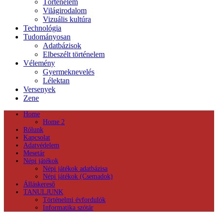
Történelem
Világirodalom
Vizuális kultúra
Technológia
Tudományosan
Adatbázisok
Elbeszélt történelem
Vélemény
Gyermeknevelés
Lélektan
Versenyek
Zene
Home
Home 2
Rólunk
Kapcsolat
Adatvédelem
Mesetár
Népi játékok
Népi játékok adatbázisa
Népi játékok (Csemadok)
Álláskereső
TANULJUNK
Történelmi évfordulók
Informatika szótár