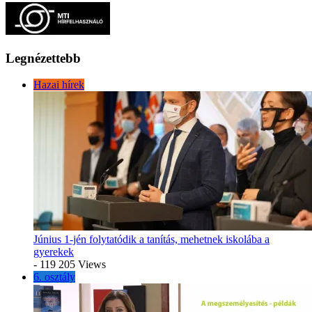
Legnézettebb
Hazai hírek
Június 1-jén folytatódik a tanítás, mehetnek iskolába a
gyerekek
- 119 205 Views
6. osztály