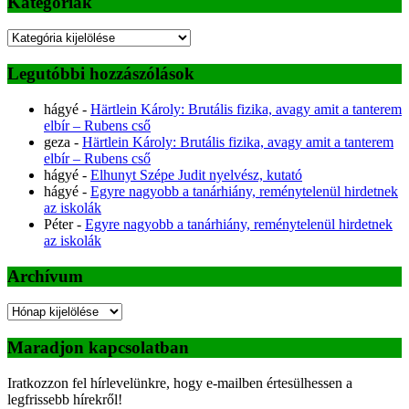
Kategóriák
Kategóriák
Legutóbbi hozzászólások
hágyé
-
Härtlein Károly: Brutális fizika, avagy amit a tanterem
elbír – Rubens cső
geza
-
Härtlein Károly: Brutális fizika, avagy amit a tanterem
elbír – Rubens cső
hágyé
-
Elhunyt Szépe Judit nyelvész, kutató
hágyé
-
Egyre nagyobb a tanárhiány, reménytelenül hirdetnek
az iskolák
Péter
-
Egyre nagyobb a tanárhiány, reménytelenül hirdetnek
az iskolák
Archívum
Archívum
Maradjon kapcsolatban
Iratkozzon fel hírlevelünkre, hogy e-mailben értesülhessen a
legfrissebb hírekről!