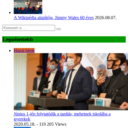
A Wikipédia alapítója, Jimmy Wales 60 éves
2026.08.07.
Legnézettebb
Hazai hírek
Június 1-jén folytatódik a tanítás, mehetnek iskolába a
gyerekek
2020.05.18.
- 119 205 Views