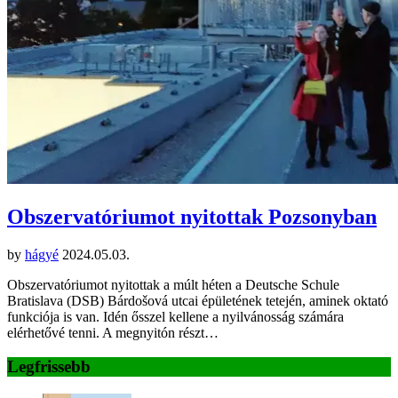
Obszervatóriumot nyitottak Pozsonyban
by
hágyé
2024.05.03.
Obszervatóriumot nyitottak a múlt héten a Deutsche Schule
Bratislava (DSB) Bárdošová utcai épületének tetején, aminek oktató
funkciója is van. Idén ősszel kellene a nyilvánosság számára
elérhetővé tenni. A megnyitón részt…
Legfrissebb