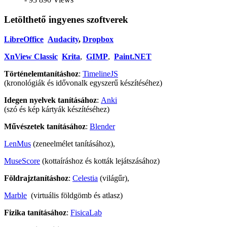
Letölthető ingyenes szoftverek
LibreOffice
Audacity
,
Dropbox
XnView Classic
Krita
,
GIMP
,
Paint.NET
Történelemtanításhoz
:
TimelineJS
(kronológiák és idővonalk egyszerű készítéséhez)
Idegen nyelvek tanításához
:
Anki
(szó és kép kártyák készítéséhez)
Művészetek tanításához
:
Blender
LenMus
(zeneelmélet tanításához),
MuseScore
(kottaíráshoz és kották lejátszásához)
Földrajztanításhoz
:
Celestia
(világűr),
Marble
(virtuális földgömb és atlasz)
Fizika tanításához
:
FisicaLab