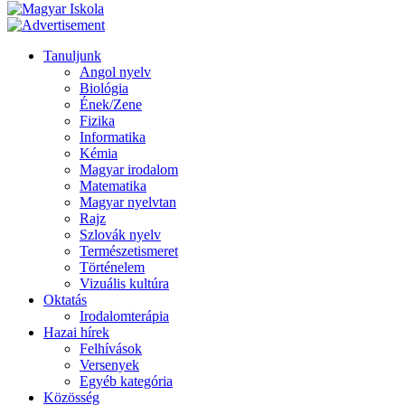
Tanuljunk
Angol nyelv
Biológia
Ének/Zene
Fizika
Informatika
Kémia
Magyar irodalom
Matematika
Magyar nyelvtan
Rajz
Szlovák nyelv
Természetismeret
Történelem
Vizuális kultúra
Oktatás
Irodalomterápia
Hazai hírek
Felhívások
Versenyek
Egyéb kategória
Közösség