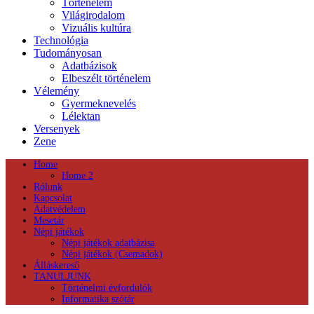
Történelem
Világirodalom
Vizuális kultúra
Technológia
Tudományosan
Adatbázisok
Elbeszélt történelem
Vélemény
Gyermeknevelés
Lélektan
Versenyek
Zene
Home
Home 2
Rólunk
Kapcsolat
Adatvédelem
Mesetár
Népi játékok
Népi játékok adatbázisa
Népi játékok (Csemadok)
Álláskereső
TANULJUNK
Történelmi évfordulók
Informatika szótár