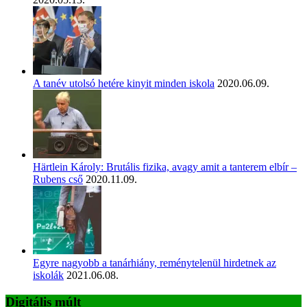
A tanév utolsó hetére kinyit minden iskola
2020.06.09.
Härtlein Károly: Brutális fizika, avagy amit a tanterem elbír –
Rubens cső
2020.11.09.
Egyre nagyobb a tanárhiány, reménytelenül hirdetnek az
iskolák
2021.06.08.
Digitális múlt