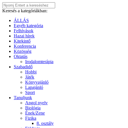
Keresés a kategóriákban:
ÁLLÁS
Egyéb kategória
Felhívások
Hazai hírek
Kitekintő
Konferencia
Közösség
Oktatás
Irodalomterápia
Szabadidő
Hobbi
Játék
Könyvajánló
Lapajánló
Sport
Tanuljunk
Angol nyelv
Biológia
Ének/Zene
Fizika
8. osztály