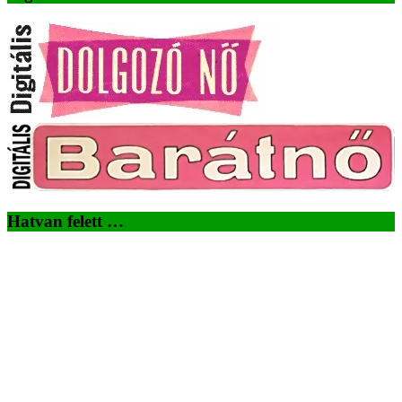
Hatvan felett …