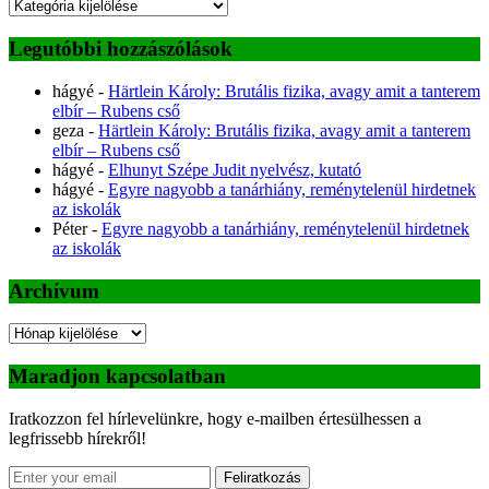
Kategóriák
Legutóbbi hozzászólások
hágyé
-
Härtlein Károly: Brutális fizika, avagy amit a tanterem
elbír – Rubens cső
geza
-
Härtlein Károly: Brutális fizika, avagy amit a tanterem
elbír – Rubens cső
hágyé
-
Elhunyt Szépe Judit nyelvész, kutató
hágyé
-
Egyre nagyobb a tanárhiány, reménytelenül hirdetnek
az iskolák
Péter
-
Egyre nagyobb a tanárhiány, reménytelenül hirdetnek
az iskolák
Archívum
Archívum
Maradjon kapcsolatban
Iratkozzon fel hírlevelünkre, hogy e-mailben értesülhessen a
legfrissebb hírekről!
Feliratkozás