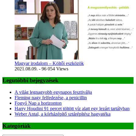
Magyar irodalom – Költői eszközök
2021.08.09.
- 96 054 Views
Legutóbbi bejegyzések
A világ legnagyobb egynapos fesztiválja
Fleming nagy felfedezése, a penicillin
Fogyó Nap a horizonton
Harry Houdini 91 percet töltött víz alatt egy lezárt tartályban
Weber Antal, a kórházépítő sztárépítész hagyatéka
Kategóriák