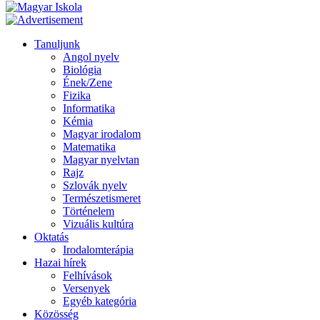
Tanuljunk
Angol nyelv
Biológia
Ének/Zene
Fizika
Informatika
Kémia
Magyar irodalom
Matematika
Magyar nyelvtan
Rajz
Szlovák nyelv
Természetismeret
Történelem
Vizuális kultúra
Oktatás
Irodalomterápia
Hazai hírek
Felhívások
Versenyek
Egyéb kategória
Közösség