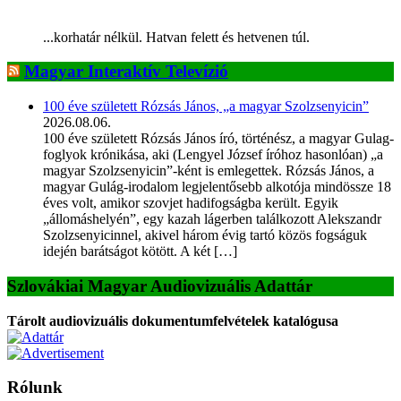
...korhatár nélkül. Hatvan felett és hetvenen túl.
Magyar Interaktív Televízió
100 éve született Rózsás János, „a magyar Szolzsenyicin”
2026.08.06.
100 éve született Rózsás János író, történész, a magyar Gulag-
foglyok krónikása, aki (Lengyel József íróhoz hasonlóan) „a
magyar Szolzsenyicin”-ként is emlegettek. Rózsás János, a
magyar Gulág-irodalom legjelentősebb alkotója mindössze 18
éves volt, amikor szovjet hadifogságba került. Egyik
„állomáshelyén”, egy kazah lágerben találkozott Alekszandr
Szolzsenyicinnel, akivel három évig tartó közös fogságuk
idején barátságot kötött. A két […]
Szlovákiai Magyar Audiovizuális Adattár
Tárolt audiovizuális dokumentumfelvételek katalógusa
Rólunk