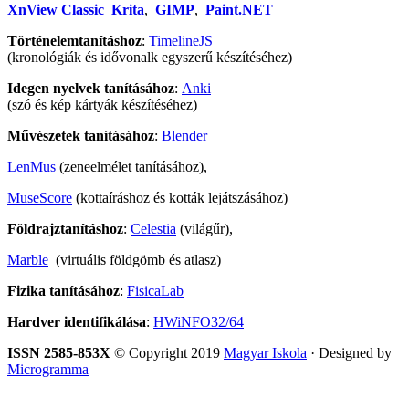
XnView Classic
Krita
,
GIMP
,
Paint.NET
Történelemtanításhoz
:
TimelineJS
(kronológiák és idővonalk egyszerű készítéséhez)
Idegen nyelvek tanításához
:
Anki
(szó és kép kártyák készítéséhez)
Művészetek tanításához
:
Blender
LenMus
(zeneelmélet tanításához),
MuseScore
(kottaíráshoz és kották lejátszásához)
Földrajztanításhoz
:
Celestia
(világűr),
Marble
(virtuális földgömb és atlasz)
Fizika tanításához
:
FisicaLab
Hardver identifikálása
:
HWiNFO32/64
ISSN 2585-853X
© Copyright 2019
Magyar Iskola
· Designed by
Microgramma