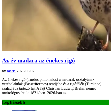
Az év madara az énekes rigó
by
maria
2026.06.07.
Az énekes rigó (Turdus philomelos) a madarak osztályának
verébalakúak (Passeriformes) rendjébe és a rigófélék (Turdidae)
családjába tartozó faj. A fajt Christian Ludwig Brehm német
ornitológus írta le 1831-ben. 2026-ban az…
Legfrissebb