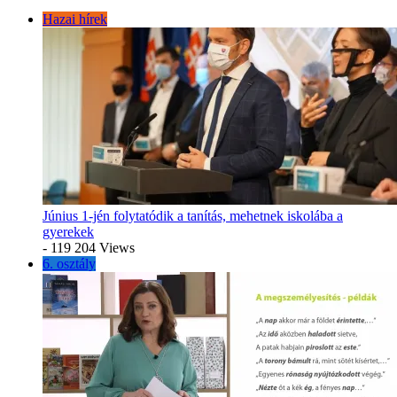
Hazai hírek
Június 1-jén folytatódik a tanítás, mehetnek iskolába a
gyerekek
- 119 204 Views
6. osztály