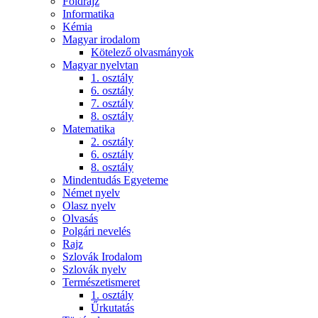
Földrajz
Informatika
Kémia
Magyar irodalom
Kötelező olvasmányok
Magyar nyelvtan
1. osztály
6. osztály
7. osztály
8. osztály
Matematika
2. osztály
6. osztály
8. osztály
Mindentudás Egyeteme
Német nyelv
Olasz nyelv
Olvasás
Polgári nevelés
Rajz
Szlovák Irodalom
Szlovák nyelv
Természetismeret
1. osztály
Űrkutatás