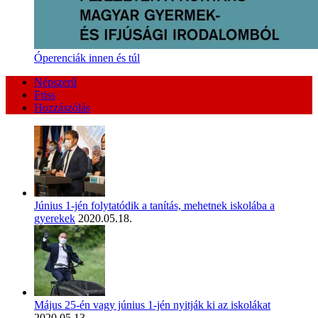
Óperenciák innen és túl
Népszerű
Friss
Hozzászólás
Június 1-jén folytatódik a tanítás, mehetnek iskolába a
gyerekek
2020.05.18.
Május 25-én vagy június 1-jén nyitják ki az iskolákat
2020.05.13.