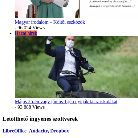
Magyar irodalom – Költői eszközök
- 96 054 Views
Hazai hírek
Május 25-én vagy június 1-jén nyitják ki az iskolákat
- 93 888 Views
Letölthető ingyenes szoftverek
LibreOffice
Audacity
,
Dropbox