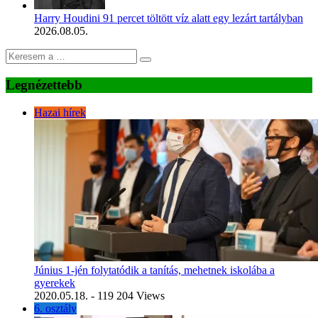
Harry Houdini 91 percet töltött víz alatt egy lezárt tartályban
2026.08.05.
Legnézettebb
Hazai hírek
Június 1-jén folytatódik a tanítás, mehetnek iskolába a
gyerekek
2020.05.18.
- 119 204 Views
6. osztály