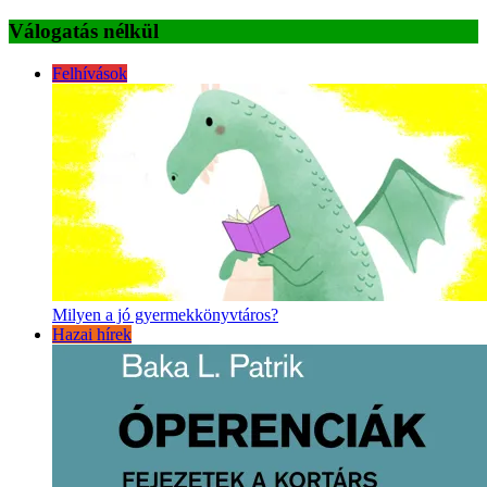
Válogatás nélkül
Felhívások
Milyen a jó gyermekkönyvtáros?
Hazai hírek