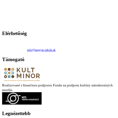
A Magyar Iskola a szlovákiai magyar iskolák, tanárok, szülők és
persze a diákok fóruma
Ezen az oldalon esetenként olyan írások jelennek meg, amelyek a hagyományos iskolafelfogástól eltérő
mintákat népszerűsítenek. Ennek következtében előfordulhat, hogy az idetévedő kiskorú felhasználók
látóköre gyorsabban szélesedik, mint azt a szülők esetleg szeretnék.
Elérhetőség
Családi Kör Egyesület/Združenie rod. kruhov
Medzilaborecká 17, 82101 Bratislava
+421 911 732 190 |
info@magyar-iskola.sk
Támogató
Realizované s finančnou podporou Fondu na podporu kultúry národnostných
menšín
Legnézettebb