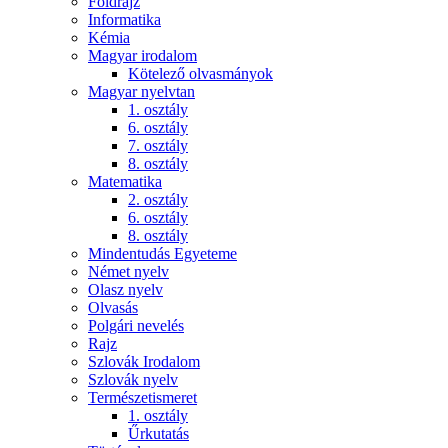
Földrajz
Informatika
Kémia
Magyar irodalom
Kötelező olvasmányok
Magyar nyelvtan
1. osztály
6. osztály
7. osztály
8. osztály
Matematika
2. osztály
6. osztály
8. osztály
Mindentudás Egyeteme
Német nyelv
Olasz nyelv
Olvasás
Polgári nevelés
Rajz
Szlovák Irodalom
Szlovák nyelv
Természetismeret
1. osztály
Űrkutatás