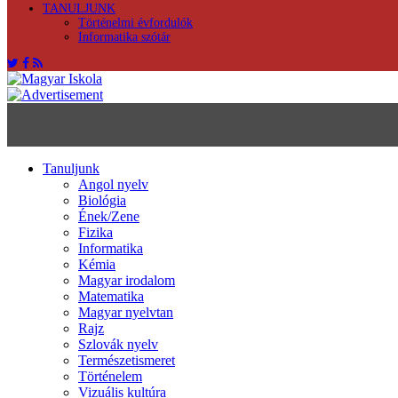
TANULJUNK
Történelmi évfordulók
Informatika szótár
Tanuljunk
Angol nyelv
Biológia
Ének/Zene
Fizika
Informatika
Kémia
Magyar irodalom
Matematika
Magyar nyelvtan
Rajz
Szlovák nyelv
Természetismeret
Történelem
Vizuális kultúra