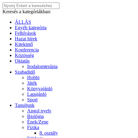
Keresés a kategóriákban:
ÁLLÁS
Egyéb kategória
Felhívások
Hazai hírek
Kitekintő
Konferencia
Közösség
Oktatás
Irodalomterápia
Szabadidő
Hobbi
Játék
Könyvajánló
Lapajánló
Sport
Tanuljunk
Angol nyelv
Biológia
Ének/Zene
Fizika
8. osztály