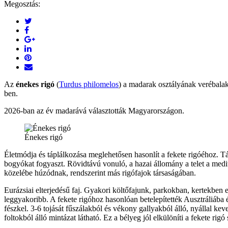
Megosztás:
Az
énekes rigó
(
Turdus philomelos
) a madarak osztályának verébalak
ben.
2026-ban az év madarává választották Magyarországon.
Énekes rigó
Életmódja és táplálkozása meglehetősen hasonlít a fekete rigóéhoz. T
bogyókat fogyaszt. Rövidtávú vonuló, a hazai állomány a telet a medi
közelébe húzódnak, rendszerint más rigófajok társaságában.
Eurázsiai elterjedésű faj. Gyakori költőfajunk, parkokban, kertekben
leggyakoribb. A fekete rigóhoz hasonlóan betelepítették Ausztráliába
fészkel. 3-6 tojását fűszálakból és vékony gallyakból álló, nyállal ke
foltokból álló mintázat látható. Ez a bélyeg jól elkülöníti a fekete rigó 