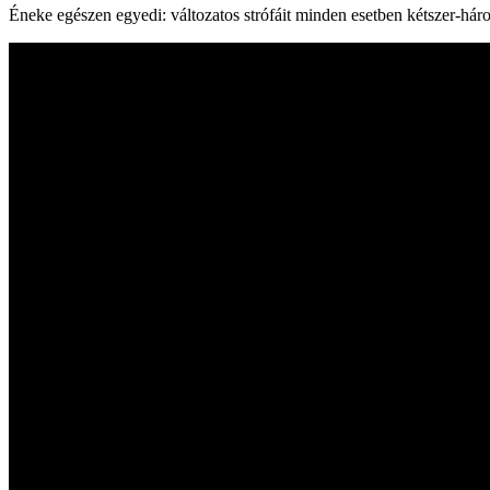
Éneke egészen egyedi: változatos strófáit minden esetben kétszer-hár