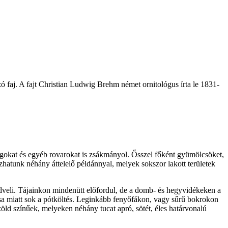
zó faj. A fajt Christian Ludwig Brehm német ornitológus írta le 1831-
yogokat és egyéb rovarokat is zsákmányol. Ősszel főként gyümölcsöket,
zhatunk néhány áttelelő példánnyal, melyek sokszor lakott területek
edveli. Tájainkon mindenütt előfordul, de a domb- és hegyvidékeken a
lása miatt sok a pótköltés. Leginkább fenyőfákon, vagy sűrű bokrokon
szöld színűek, melyeken néhány tucat apró, sötét, éles határvonalú