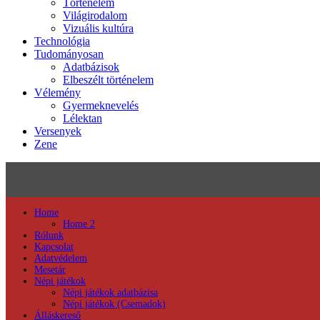
Történelem
Világirodalom
Vizuális kultúra
Technológia
Tudományosan
Adatbázisok
Elbeszélt történelem
Vélemény
Gyermeknevelés
Lélektan
Versenyek
Zene
Home
Home 2
Rólunk
Kapcsolat
Adatvédelem
Mesetár
Népi játékok
Népi játékok adatbázisa
Népi játékok (Csemadok)
Álláskereső