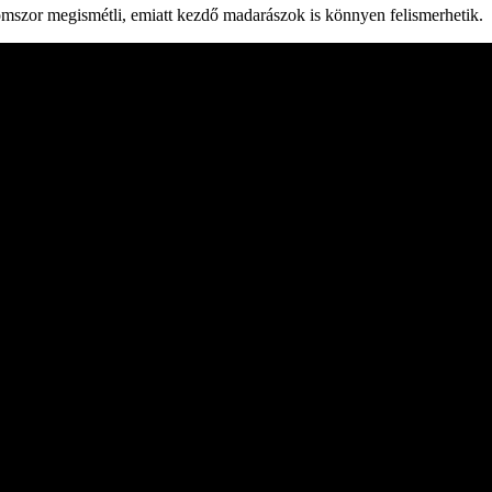
omszor megismétli, emiatt kezdő madarászok is könnyen felismerhetik.