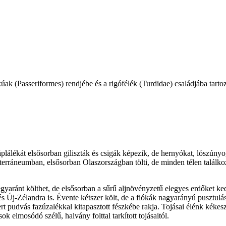
úak (Passeriformes) rendjébe és a rigófélék (Turdidae) családjába tarto
áplálékát elsősorban giliszták és csigák képezik, de hernyókat, lószún
terráneumban, elsősorban Olaszországban tölti, de minden télen találko
 egyaránt költhet, de elsősorban a sűrű aljnövényzetű elegyes erdőket k
 és Új-Zélandra is. Évente kétszer költ, de a fiókák nagyarányú pusztu
vert pudvás fazúzalékkal kitapasztott fészkébe rakja. Tojásai élénk kéke
sok elmosódó szélű, halvány folttal tarkított tojásaitól.