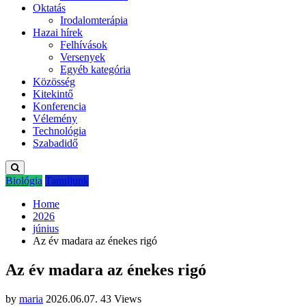
Oktatás
Irodalomterápia
Hazai hírek
Felhívások
Versenyek
Egyéb kategória
Közösség
Kitekintő
Konferencia
Vélemény
Technológia
Szabadidő
Biológia
Tanuljunk
Home
2026
június
Az év madara az énekes rigó
Az év madara az énekes rigó
by
maria
2026.06.07.
43 Views