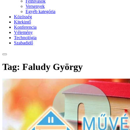
Felhívások
Versenyek
Egyéb kategória
Közösség
Kitekintő
Konferencia
Vélemény
Technológia
Szabadidő
Tag: Faludy György