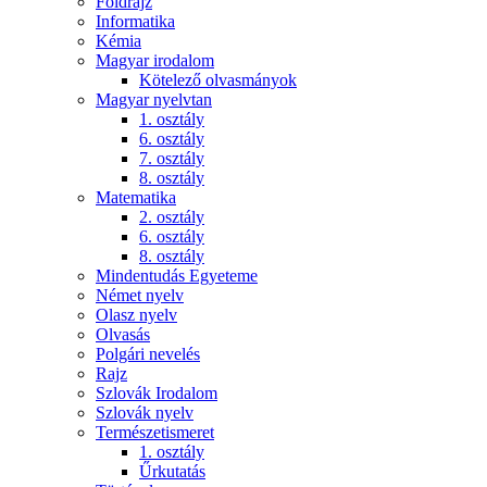
Földrajz
Informatika
Kémia
Magyar irodalom
Kötelező olvasmányok
Magyar nyelvtan
1. osztály
6. osztály
7. osztály
8. osztály
Matematika
2. osztály
6. osztály
8. osztály
Mindentudás Egyeteme
Német nyelv
Olasz nyelv
Olvasás
Polgári nevelés
Rajz
Szlovák Irodalom
Szlovák nyelv
Természetismeret
1. osztály
Űrkutatás