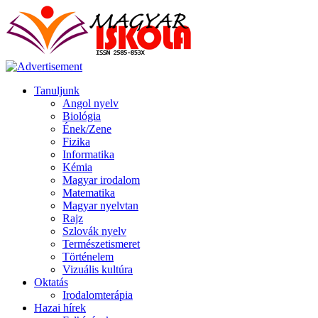
Tanuljunk
Angol nyelv
Biológia
Ének/Zene
Fizika
Informatika
Kémia
Magyar irodalom
Matematika
Magyar nyelvtan
Rajz
Szlovák nyelv
Természetismeret
Történelem
Vizuális kultúra
Oktatás
Irodalomterápia
Hazai hírek