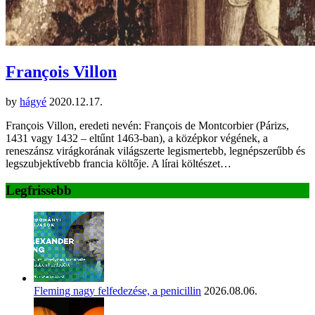
François Villon
by
hágyé
2020.12.17.
François Villon, eredeti nevén: François de Montcorbier (Párizs,
1431 vagy 1432 – eltűnt 1463-ban), a középkor végének, a
reneszánsz virágkorának világszerte legismertebb, legnépszerűbb és
legszubjektívebb francia költője. A lírai költészet…
Legfrissebb
Fleming nagy felfedezése, a penicillin
2026.08.06.