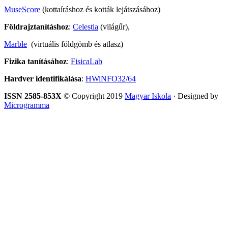
MuseScore
(kottaíráshoz és kották lejátszásához)
Földrajztanításhoz
:
Celestia
(világűr),
Marble
(virtuális földgömb és atlasz)
Fizika tanításához
:
FisicaLab
Hardver identifikálása
:
HWiNFO32/64
ISSN 2585-853X
© Copyright 2019
Magyar Iskola
· Designed by
Microgramma