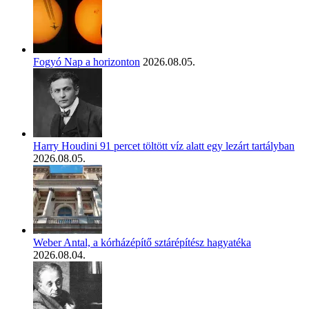
Fogyó Nap a horizonton
2026.08.05.
Harry Houdini 91 percet töltött víz alatt egy lezárt tartályban
2026.08.05.
Weber Antal, a kórházépítő sztárépítész hagyatéka
2026.08.04.