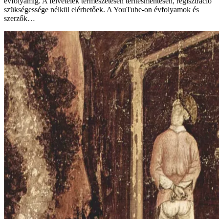
évfolyamig. A felvételek természetesen térítésmentesen, regisztráció
szükségessége nélkül elérhetőek. A YouTube-on évfolyamok és
szerzők…