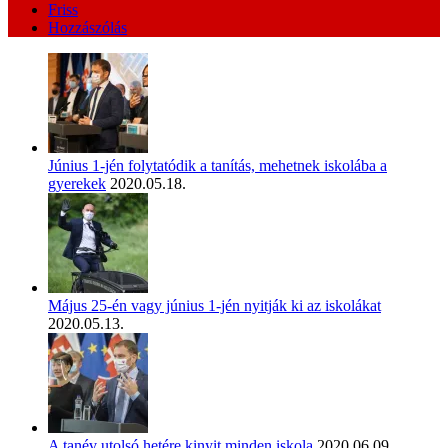
Friss
Hozzászólás
Június 1-jén folytatódik a tanítás, mehetnek iskolába a
gyerekek
2020.05.18.
Május 25-én vagy június 1-jén nyitják ki az iskolákat
2020.05.13.
A tanév utolsó hetére kinyit minden iskola
2020.06.09.