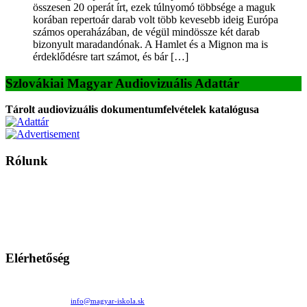
összesen 20 operát írt, ezek túlnyomó többsége a maguk
korában repertoár darab volt több kevesebb ideig Európa
számos operaházában, de végül mindössze két darab
bizonyult maradandónak. A Hamlet és a Mignon ma is
érdeklődésre tart számot, és bár […]
Szlovákiai Magyar Audiovizuális Adattár
Tárolt audiovizuális dokumentumfelvételek katalógusa
Rólunk
A Magyar Iskola a szlovákiai magyar iskolák, tanárok, szülők és
persze a diákok fóruma
Ezen az oldalon esetenként olyan írások jelennek meg, amelyek a hagyományos iskolafelfogástól eltérő
mintákat népszerűsítenek. Ennek következtében előfordulhat, hogy az idetévedő kiskorú felhasználók
látóköre gyorsabban szélesedik, mint azt a szülők esetleg szeretnék.
Elérhetőség
Családi Kör Egyesület/Združenie rod. kruhov
Medzilaborecká 17, 82101 Bratislava
+421 911 732 190 |
info@magyar-iskola.sk