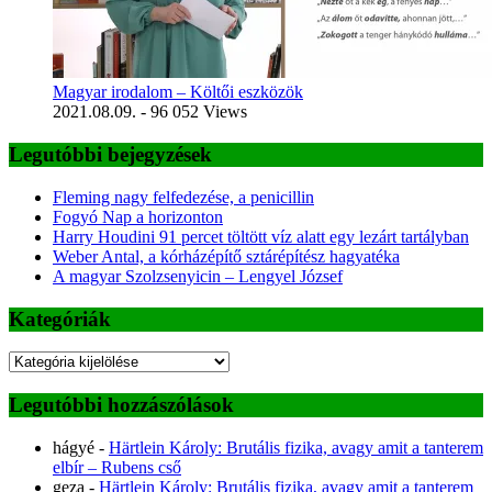
Magyar irodalom – Költői eszközök
2021.08.09.
- 96 052 Views
Legutóbbi bejegyzések
Fleming nagy felfedezése, a penicillin
Fogyó Nap a horizonton
Harry Houdini 91 percet töltött víz alatt egy lezárt tartályban
Weber Antal, a kórházépítő sztárépítész hagyatéka
A magyar Szolzsenyicin – Lengyel József
Kategóriák
Kategóriák
Legutóbbi hozzászólások
hágyé
-
Härtlein Károly: Brutális fizika, avagy amit a tanterem
elbír – Rubens cső
geza
-
Härtlein Károly: Brutális fizika, avagy amit a tanterem