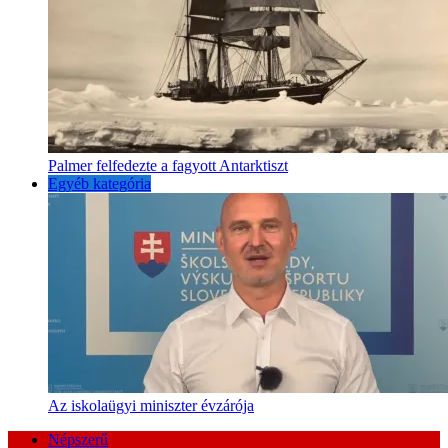
Palmer felfedezte a fagyott Antarktiszt
Egyéb kategória
Az iskolaügyi miniszter évzárója
Népszerű