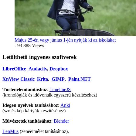
Május 25-én vagy június 1-jén nyitják ki az iskolákat
- 93 888 Views
Letölthető ingyenes szoftverek
LibreOffice
Audacity
,
Dropbox
XnView Classic
Krita
,
GIMP
,
Paint.NET
Történelemtanításhoz
:
TimelineJS
(kronológiák és idővonalk egyszerű készítéséhez)
Idegen nyelvek tanításához
:
Anki
(szó és kép kártyák készítéséhez)
Művészetek tanításához
:
Blender
LenMus
(zeneelmélet tanításához),