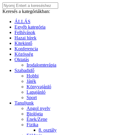
Keresés a kategóriákban:
ÁLLÁS
Egyéb kategória
Felhívások
Hazai hírek
Kitekintő
Konferencia
Közösség
Oktatás
Irodalomterápia
Szabadidő
Hobbi
Játék
Könyvajánló
Lapajánló
Sport
Tanuljunk
Angol nyelv
Biológia
Ének/Zene
Fizika
8. osztály