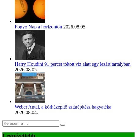
Fogyó Nap a horizonton
2026.08.05.
Harry Houdini 91 percet töltött víz alatt egy lezárt tartályban
2026.08.05.
Weber Antal, a kórházépítő sztárépítész hagyatéka
2026.08.04.
Legnézettebb