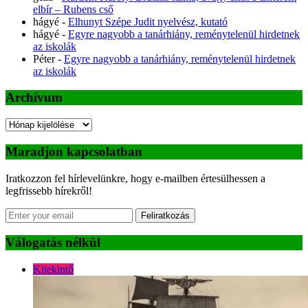
elbír – Rubens cső
hágyé
-
Elhunyt Szépe Judit nyelvész, kutató
hágyé
-
Egyre nagyobb a tanárhiány, reménytelenül hirdetnek
az iskolák
Péter
-
Egyre nagyobb a tanárhiány, reménytelenül hirdetnek
az iskolák
Archívum
Archívum
Maradjon kapcsolatban
Iratkozzon fel hírlevelünkre, hogy e-mailben értesülhessen a
legfrissebb hírekről!
Feliratkozás
Válogatás nélkül
Kitekintő