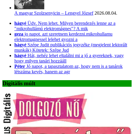
A magyar Szolzsenyicin – Lengyel József
2026.08.04.
hágyé
Üdv. Nem lehet. Milyen berendezés lenne az a
"mikrohullámú elektromágnes"? A mik
geza
jo napot. azt szeretnem kerdezni.mikrohullamu
elektromagnessel lelehet gyozni a
hágyé
Szépe Judit publikációs jegyzéke (megjelent lektorált
munkák) Kötetek: Szépe Jud
hágyé
Hát, nehéz lehet eltalálni mi a jó a gyereknek, vagy
hogy milyen tanári hozzááll
Péter
Jó napot, a tapasztalatom az, hogy nem is a tanárok
létszáma kevés, hanem az agr
Digitális múlt