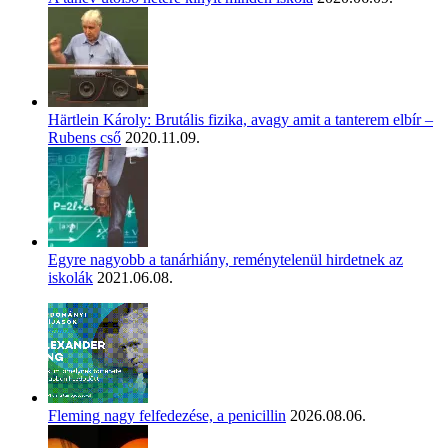
Härtlein Károly: Brutális fizika, avagy amit a tanterem elbír –
Rubens cső
2020.11.09.
Egyre nagyobb a tanárhiány, reménytelenül hirdetnek az
iskolák
2021.06.08.
Fleming nagy felfedezése, a penicillin
2026.08.06.