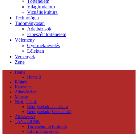
Történelem
Világirodalom
Vizuális kultúra
Technológia
Tudományosan
Adatbázisok
Elbeszélt történelem
Vélemény
Gyermeknevelés
Lélektan
Versenyek
Zene
Home
Home 2
Rólunk
Kapcsolat
Adatvédelem
Mesetár
Népi játékok
Népi játékok adatbázisa
Népi játékok (Csemadok)
Álláskereső
TANULJUNK
Történelmi évfordulók
Informatika szótár