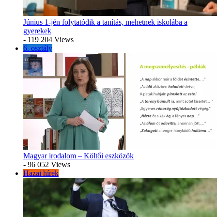
Június 1-jén folytatódik a tanítás, mehetnek iskolába a
gyerekek
- 119 204 Views
6. osztály
Magyar irodalom – Költői eszközök
- 96 052 Views
Hazai hírek