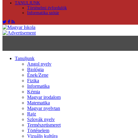
TANULJUNK
Történelmi évfordulók
Informatika szótár
Tanuljunk
Angol nyelv
Biológia
Ének/Zene
Fizika
Informatika
Kémia
Magyar irodalom
Matematika
Magyar nyelvtan
Rajz
Szlovák nyelv
Természetismeret
Történelem
Vizuális kultúra