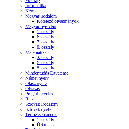
Földrajz
Informatika
Kémia
Magyar irodalom
Kötelező olvasmányok
Magyar nyelvtan
1. osztály
6. osztály
7. osztály
8. osztály
Matematika
2. osztály
6. osztály
8. osztály
Mindentudás Egyeteme
Német nyelv
Olasz nyelv
Olvasás
Polgári nevelés
Rajz
Szlovák Irodalom
Szlovák nyelv
Természetismeret
1. osztály
Űrkutatás