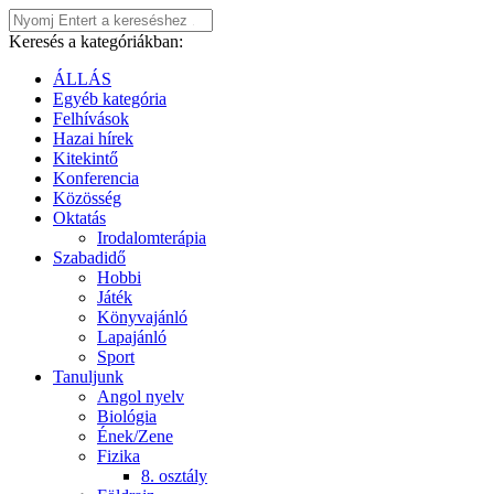
Keresés a kategóriákban:
ÁLLÁS
Egyéb kategória
Felhívások
Hazai hírek
Kitekintő
Konferencia
Közösség
Oktatás
Irodalomterápia
Szabadidő
Hobbi
Játék
Könyvajánló
Lapajánló
Sport
Tanuljunk
Angol nyelv
Biológia
Ének/Zene
Fizika
8. osztály