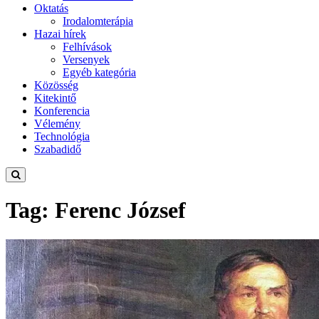
Oktatás
Irodalomterápia
Hazai hírek
Felhívások
Versenyek
Egyéb kategória
Közösség
Kitekintő
Konferencia
Vélemény
Technológia
Szabadidő
Tag: Ferenc József