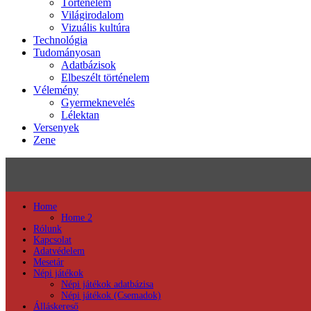
Történelem
Világirodalom
Vizuális kultúra
Technológia
Tudományosan
Adatbázisok
Elbeszélt történelem
Vélemény
Gyermeknevelés
Lélektan
Versenyek
Zene
Home
Home 2
Rólunk
Kapcsolat
Adatvédelem
Mesetár
Népi játékok
Népi játékok adatbázisa
Népi játékok (Csemadok)
Álláskereső