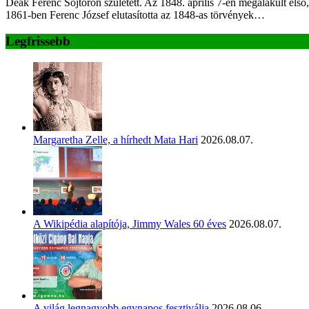
Deák Ferenc Söjtörön született. Az 1848. április 7-én megalakult els
1861-ben Ferenc József elutasította az 1848-as törvények…
Legfrissebb
Margaretha Zelle, a hírhedt Mata Hari
2026.08.07.
A Wikipédia alapítója, Jimmy Wales 60 éves
2026.08.07.
A világ legnagyobb egynapos fesztiválja
2026.08.06.