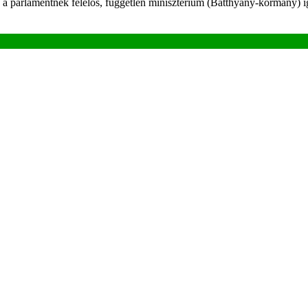
ő, a parlamentnek felelős, független minisztérium (Batthyány-kormány)