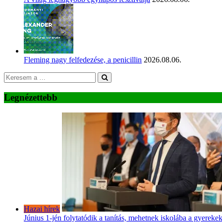
Fleming nagy felfedezése, a penicillin
2026.08.06.
Legnézettebb
Hazai hírek
Június 1-jén folytatódik a tanítás, mehetnek iskolába a gyereke