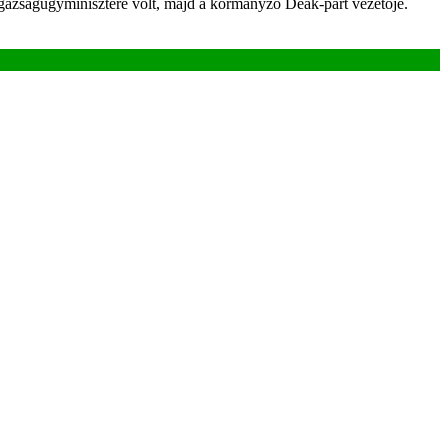
 igazságügyminisztere volt, majd a kormányzó Deák-párt vezetője.