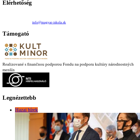
Elérhetőség
Családi Kör Egyesület/Združenie rod. kruhov
Medzilaborecká 17, 82101 Bratislava
+421 911 732 190 |
info@magyar-iskola.sk
Támogató
Realizované s finančnou podporou Fondu na podporu kultúry národnostných
menšín
Legnézettebb
Hazai hírek