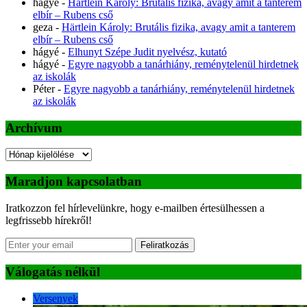
hágyé
-
Härtlein Károly: Brutális fizika, avagy amit a tanterem
elbír – Rubens cső
geza
-
Härtlein Károly: Brutális fizika, avagy amit a tanterem
elbír – Rubens cső
hágyé
-
Elhunyt Szépe Judit nyelvész, kutató
hágyé
-
Egyre nagyobb a tanárhiány, reménytelenül hirdetnek
az iskolák
Péter
-
Egyre nagyobb a tanárhiány, reménytelenül hirdetnek
az iskolák
Archívum
Archívum
Maradjon kapcsolatban
Iratkozzon fel hírlevelünkre, hogy e-mailben értesülhessen a
legfrissebb hírekről!
Feliratkozás
Válogatás nélkül
Versenyek