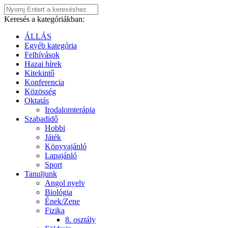
Keresés a kategóriákban:
ÁLLÁS
Egyéb kategória
Felhívások
Hazai hírek
Kitekintő
Konferencia
Közösség
Oktatás
Irodalomterápia
Szabadidő
Hobbi
Játék
Könyvajánló
Lapajánló
Sport
Tanuljunk
Angol nyelv
Biológia
Ének/Zene
Fizika
8. osztály