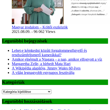
Magyar irodalom – Költői eszközök
2021.08.09.
- 96 062 Views
Legutóbbi bejegyzések
Lehet-e kémkedni közúti forgalommegfigyelő és
rendszámfelismerő kamerákkal?
Amikor elnémult a Niagara – a nap, amikor elfogyott a víz
Margaretha Zelle, a hírhedt Mata Hari
A Wikipédia alapítója, Jimmy Wales 60 éves
A világ legnagyobb egynapos fesztiválja
Kategóriák
Kategóriák
Legutóbbi hozzászólások