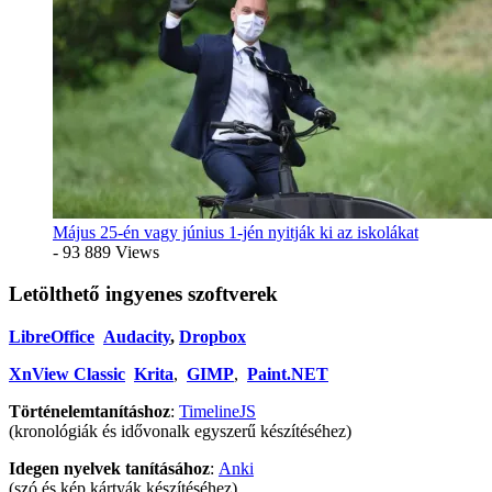
Május 25-én vagy június 1-jén nyitják ki az iskolákat
- 93 889 Views
Letölthető ingyenes szoftverek
LibreOffice
Audacity
,
Dropbox
XnView Classic
Krita
,
GIMP
,
Paint.NET
Történelemtanításhoz
:
TimelineJS
(kronológiák és idővonalk egyszerű készítéséhez)
Idegen nyelvek tanításához
:
Anki
(szó és kép kártyák készítéséhez)