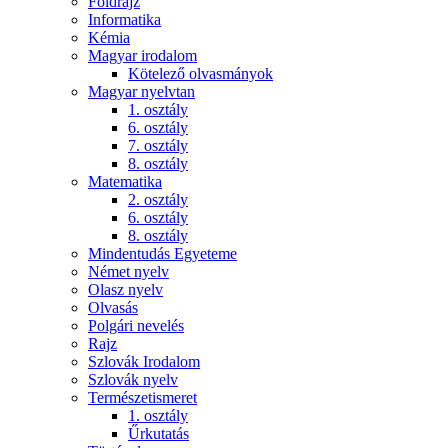
Földrajz
Informatika
Kémia
Magyar irodalom
Kötelező olvasmányok
Magyar nyelvtan
1. osztály
6. osztály
7. osztály
8. osztály
Matematika
2. osztály
6. osztály
8. osztály
Mindentudás Egyeteme
Német nyelv
Olasz nyelv
Olvasás
Polgári nevelés
Rajz
Szlovák Irodalom
Szlovák nyelv
Természetismeret
1. osztály
Űrkutatás