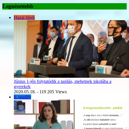
Legnézettebb
Hazai hírek
Június 1-jén folytatódik a tanítás, mehetnek iskolába a
gyerekek
2020.05.18.
- 119 205 Views
6. osztály