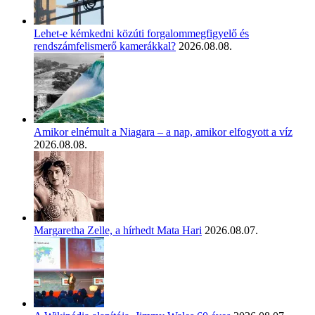
Lehet-e kémkedni közúti forgalommegfigyelő és
rendszámfelismerő kamerákkal?
2026.08.08.
Amikor elnémult a Niagara – a nap, amikor elfogyott a víz
2026.08.08.
Margaretha Zelle, a hírhedt Mata Hari
2026.08.07.