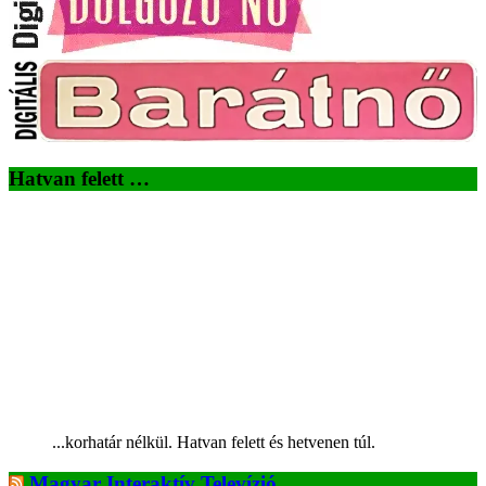
Hatvan felett …
...korhatár nélkül. Hatvan felett és hetvenen túl.
Magyar Interaktív Televízió