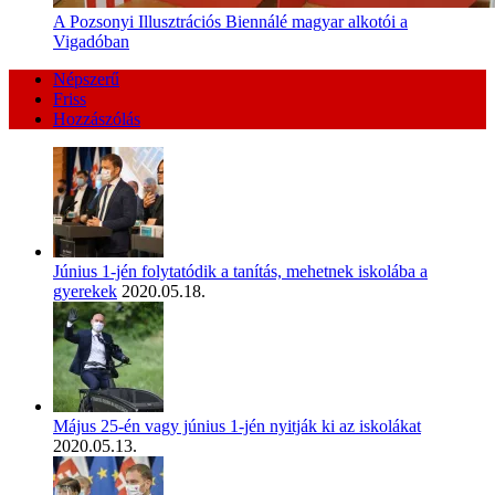
A Pozsonyi Illusztrációs Biennálé magyar alkotói a
Vigadóban
Népszerű
Friss
Hozzászólás
Június 1-jén folytatódik a tanítás, mehetnek iskolába a
gyerekek
2020.05.18.
Május 25-én vagy június 1-jén nyitják ki az iskolákat
2020.05.13.