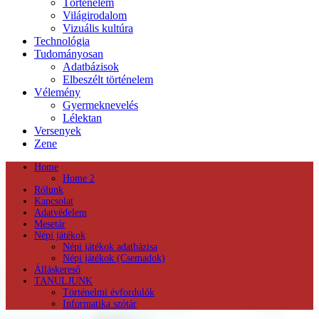
Történelem
Világirodalom
Vizuális kultúra
Technológia
Tudományosan
Adatbázisok
Elbeszélt történelem
Vélemény
Gyermeknevelés
Lélektan
Versenyek
Zene
Home
Home 2
Rólunk
Kapcsolat
Adatvédelem
Mesetár
Népi játékok
Népi játékok adatbázisa
Népi játékok (Csemadok)
Álláskereső
TANULJUNK
Történelmi évfordulók
Informatika szótár