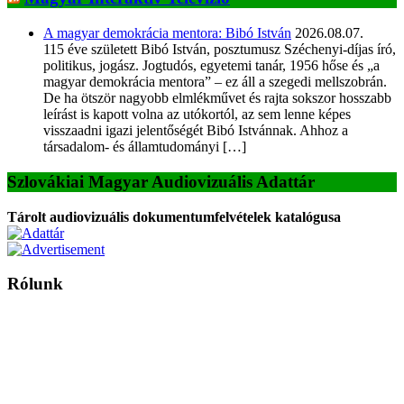
A magyar demokrácia mentora: Bibó István
2026.08.07.
115 éve született Bibó István, posztumusz Széchenyi-díjas író,
politikus, jogász. Jogtudós, egyetemi tanár, 1956 hőse és „a
magyar demokrácia mentora” – ez áll a szegedi mellszobrán.
De ha ötször nagyobb elmlékművet és rajta sokszor hosszabb
leírást is kapott volna az utókortól, az sem lenne képes
visszaadni igazi jelentőségét Bibó Istvánnak. Ahhoz a
társadalom- és államtudományi […]
Szlovákiai Magyar Audiovizuális Adattár
Tárolt audiovizuális dokumentumfelvételek katalógusa
Rólunk
A Magyar Iskola a szlovákiai magyar iskolák, tanárok, szülők és
persze a diákok fóruma
Ezen az oldalon esetenként olyan írások jelennek meg, amelyek a hagyományos iskolafelfogástól eltérő
mintákat népszerűsítenek. Ennek következtében előfordulhat, hogy az idetévedő kiskorú felhasználók
látóköre gyorsabban szélesedik, mint azt a szülők esetleg szeretnék.