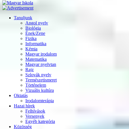
Tanuljunk
Angol nyelv
Biológia
Ének/Zene
Fizika
Informatika
Kémia
Magyar irodalom
Matematika
Magyar nyelvtan
Rajz
Szlovák nyelv
Természetismeret
Történelem
Vizuális kultúra
Oktatás
Irodalomterápia
Hazai hírek
Felhívások
Versenyek
Egyéb kategória
Közösség