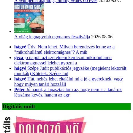
A Wikipédia alapítója, Jimmy Wales 60 éves
2026.08.07.
A világ legnagyobb egynapos fesztiválja
2026.08.06.
hágyé
Üdv. Nem lehet. Milyen berendezés lenne az a
"mikrohullámú elektromágnes"? A mik
geza
jo napot. azt szeretnem kerdezni.mikrohullamu
elektromagnessel lelehet gyozni a
hágyé
Szépe Judit publikációs jegyzéke (megjelent lektorált
munkák) Kötetek: Szépe Jud
hágyé
Hát, nehéz lehet eltalálni mi a jó a gyereknek, vagy
hogy milyen tanári hozzááll
Péter
Jó napot, a tapasztalatom az, hogy nem is a tanárok
létszáma kevés, hanem az agr
Digitális múlt