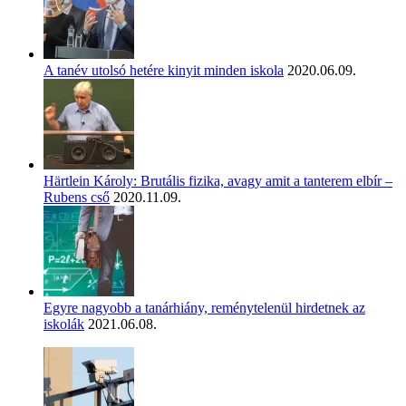
A tanév utolsó hetére kinyit minden iskola
2020.06.09.
Härtlein Károly: Brutális fizika, avagy amit a tanterem elbír –
Rubens cső
2020.11.09.
Egyre nagyobb a tanárhiány, reménytelenül hirdetnek az
iskolák
2021.06.08.