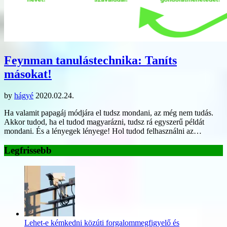
Feynman tanulástechnika: Taníts
másokat!
by
hágyé
2020.02.24.
Ha valamit papagáj módjára el tudsz mondani, az még nem tudás.
Akkor tudod, ha el tudod magyarázni, tudsz rá egyszerű példát
mondani. És a lényegek lényege! Hol tudod felhasználni az…
Legfrissebb
Lehet-e kémkedni közúti forgalommegfigyelő és