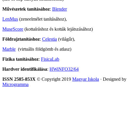
Művészetek tanításához
:
Blender
LenMus
(zeneelmélet tanításához),
MuseScore
(kottaíráshoz és kották lejátszásához)
Földrajztanításhoz
:
Celestia
(világűr),
Marble
(virtuális földgömb és atlasz)
Fizika tanításához
:
FisicaLab
Hardver identifikálása
:
HWiNFO32/64
ISSN 2585-853X
© Copyright 2019
Magyar Iskola
· Designed by
Microgramma