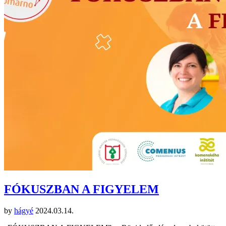
FÓKUSZBAN A FIGYELEM
by
hágyé
2024.03.14.