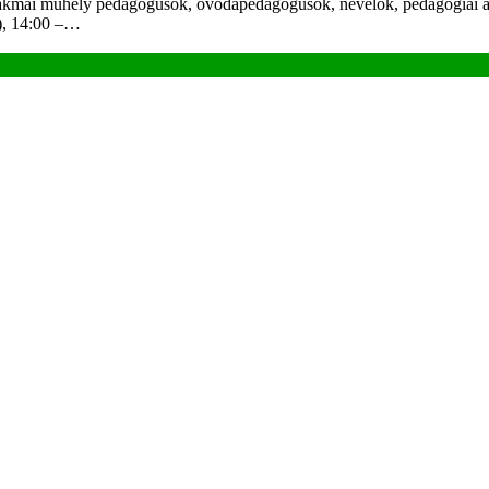
műhely pedagógusok, óvodapedagógusok, nevelők, pedagógiai asszis
k), 14:00 –…