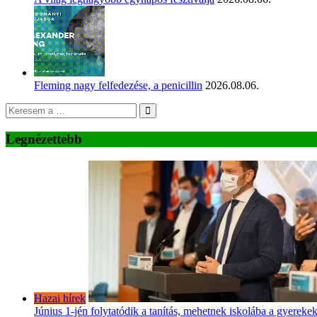
Fleming nagy felfedezése, a penicillin
2026.08.06.
Legnézettebb
Hazai hírek
Június 1-jén folytatódik a tanítás, mehetnek iskolába a gyereke