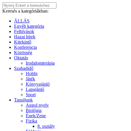
Keresés a kategóriákban:
ÁLLÁS
Egyéb kategória
Felhívások
Hazai hírek
Kitekintő
Konferencia
Közösség
Oktatás
Irodalomterápia
Szabadidő
Hobbi
Játék
Könyvajánló
Lapajánló
Sport
Tanuljunk
Angol nyelv
Biológia
Ének/Zene
Fizika
8. osztály