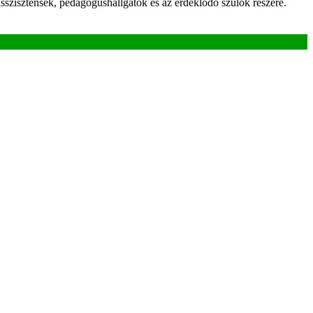
ztensek, pedagógushallgatók és az érdeklődő szülők részére.