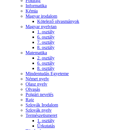
Földrajz
Informatika
Kémia
Magyar irodalom
Kötelező olvasmányok
Magyar nyelvtan
1. osztály
6. osztály
7. osztály
8. osztály
Matematika
2. osztály
6. osztály
8. osztály
Mindentudás Egyeteme
Német nyelv
Olasz nyelv
Olvasás
Polgári nevelés
Rajz
Szlovák Irodalom
Szlovák nyelv
Természetismeret
1. osztály
Űrkutatás