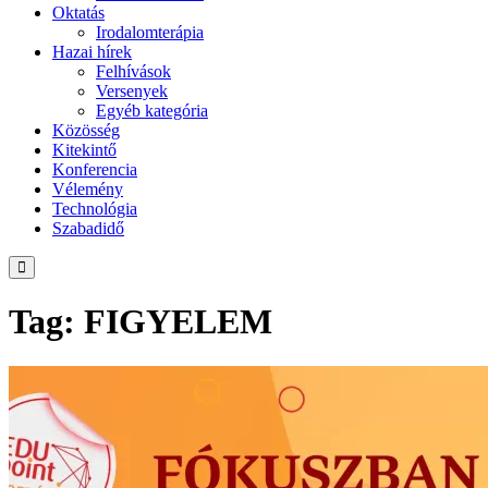
Oktatás
Irodalomterápia
Hazai hírek
Felhívások
Versenyek
Egyéb kategória
Közösség
Kitekintő
Konferencia
Vélemény
Technológia
Szabadidő
Tag: FIGYELEM