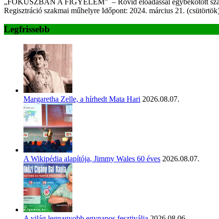
„FÓKUSZBAN A FIGYELEM” – Rövid előadással egybekötött szakmai 
Regisztráció szakmai műhelyre Időpont: 2024. március 21. (csütörtö
Legfrissebb
Margaretha Zelle, a hírhedt Mata Hari
2026.08.07.
A Wikipédia alapítója, Jimmy Wales 60 éves
2026.08.07.
A világ legnagyobb egynapos fesztiválja
2026.08.06.