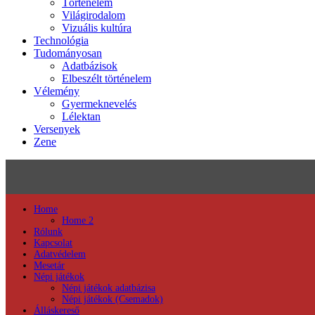
Történelem
Világirodalom
Vizuális kultúra
Technológia
Tudományosan
Adatbázisok
Elbeszélt történelem
Vélemény
Gyermeknevelés
Lélektan
Versenyek
Zene
Home
Home 2
Rólunk
Kapcsolat
Adatvédelem
Mesetár
Népi játékok
Népi játékok adatbázisa
Népi játékok (Csemadok)
Álláskereső