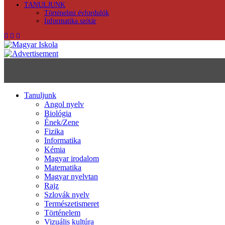
TANULJUNK
Történelmi évfordulók
Informatika szótár
Tanuljunk
Angol nyelv
Biológia
Ének/Zene
Fizika
Informatika
Kémia
Magyar irodalom
Matematika
Magyar nyelvtan
Rajz
Szlovák nyelv
Természetismeret
Történelem
Vizuális kultúra