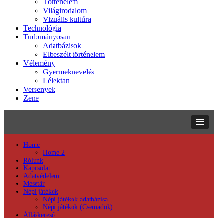
Történelem
Világirodalom
Vizuális kultúra
Technológia
Tudományosan
Adatbázisok
Elbeszélt történelem
Vélemény
Gyermeknevelés
Lélektan
Versenyek
Zene
Home
Home 2
Rólunk
Kapcsolat
Adatvédelem
Mesetár
Népi játékok
Népi játékok adatbázisa
Népi játékok (Csemadok)
Álláskereső