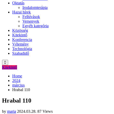
Oktatás
Irodalomterápia
Hazai hírek
Felhívások
Versenyek
Egyéb kategória
Közösség
Kitekintő
Konferencia
Vélemény
Technológia
Szabadidő
Kitekintő
Home
2024
március
Hrabal 110
Hrabal 110
by
maria
2024.03.28.
87 Views