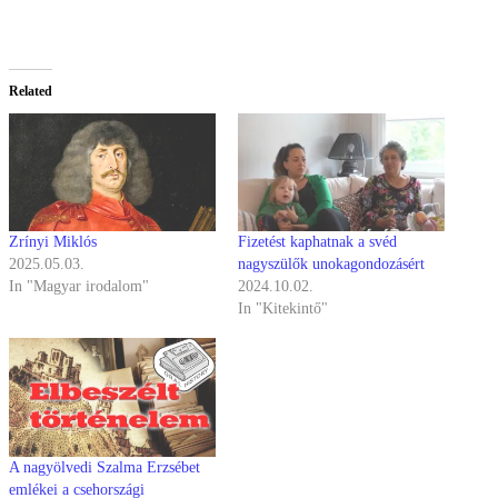
Related
Zrínyi Miklós
Fizetést kaphatnak a svéd
2025.05.03.
nagyszülők unokagondozásért
In "Magyar irodalom"
2024.10.02.
In "Kitekintő"
A nagyölvedi Szalma Erzsébet
emlékei a csehországi