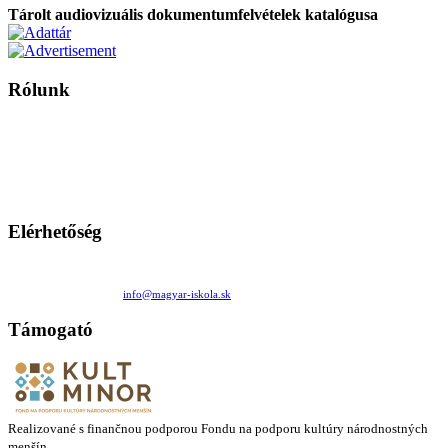
Tárolt audiovizuális dokumentumfelvételek katalógusa
Rólunk
A Magyar Iskola a szlovákiai magyar iskolák, tanárok, szülők és
persze a diákok fóruma
Ezen az oldalon esetenként olyan írások jelennek meg, amelyek a hagyományos iskolafelfogástól eltérő
mintákat népszerűsítenek. Ennek következtében előfordulhat, hogy az idetévedő kiskorú felhasználók
látóköre gyorsabban szélesedik, mint azt a szülők esetleg szeretnék.
Elérhetőség
Családi Kör Egyesület/Združenie rod. kruhov
Medzilaborecká 17, 82101 Bratislava
+421 911 732 190 |
info@magyar-iskola.sk
Támogató
Realizované s finančnou podporou Fondu na podporu kultúry národnostných
menšín