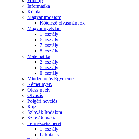
Földrajz
Informatika
Kémia
Magyar irodalom
Kötelező olvasmányok
Magyar nyelvtan
1. osztály
6. osztály
7. osztály
8. osztály
Matematika
2. osztály
6. osztály
8. osztály
Mindentudás Egyeteme
Német nyelv
Olasz nyelv
Olvasás
Polgári nevelés
Rajz
Szlovák Irodalom
Szlovák nyelv
Természetismeret
1. osztály
Űrkutatás