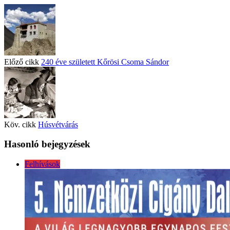
Előző cikk
240 éve született Kőrösi Csoma Sándor
Köv. cikk
Húsvétvárás
Hasonló bejegyzések
Felhívások