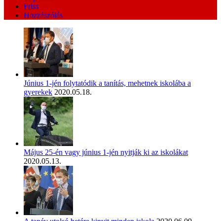
Friss
Hozzászólás
Június 1-jén folytatódik a tanítás, mehetnek iskolába a
gyerekek
2020.05.18.
Május 25-én vagy június 1-jén nyitják ki az iskolákat
2020.05.13.