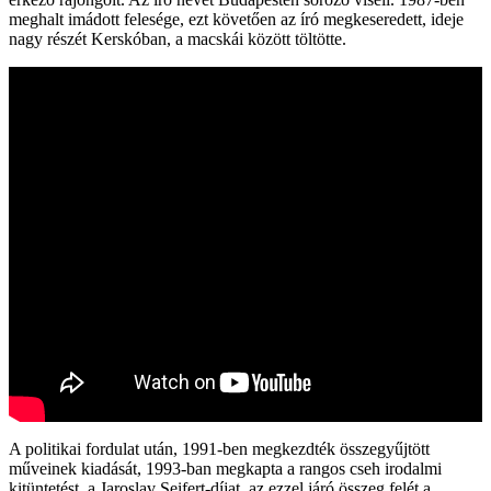
meghalt imádott felesége, ezt követően az író megkeseredett, ideje
nagy részét Kerskóban, a macskái között töltötte.
A politikai fordulat után, 1991-ben megkezdték összegyűjtött
műveinek kiadását, 1993-ban megkapta a rangos cseh irodalmi
kitüntetést, a Jaroslav Seifert-díjat, az ezzel járó összeg felét a