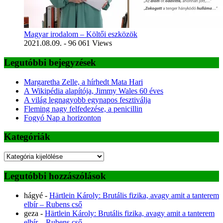
Magyar irodalom – Költői eszközök
2021.08.09.
- 96 061 Views
Legutóbbi bejegyzések
Margaretha Zelle, a hírhedt Mata Hari
A Wikipédia alapítója, Jimmy Wales 60 éves
A világ legnagyobb egynapos fesztiválja
Fleming nagy felfedezése, a penicillin
Fogyó Nap a horizonton
Kategóriák
Kategóriák
Legutóbbi hozzászólások
hágyé
-
Härtlein Károly: Brutális fizika, avagy amit a tanterem
elbír – Rubens cső
geza
-
Härtlein Károly: Brutális fizika, avagy amit a tanterem
elbír – Rubens cső