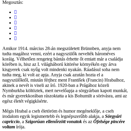
Megosztás:
Amikor 1914. március 28-án megszületett Brünnben, anyja nem
tudta magához venni, ezért a nagyszülők nevelték hároméves
koráig. Vélhetően rengeteg bántás érhette őt emiatt már a családja
körében is, hisz az I. világháború kitörése környékén egy árva
kisgyerek csak nyűg volt mindenki nyakán. Ráadásul soha nem
tudta meg, ki volt az apja. Anyja csak azután hozta el a
nagyszülőktől, miután férjhez ment František (Francin) Hrabalhoz,
akinek a nevét is viseli az író. 1920-ban a Prágához közeli
Nymburkba költöztek, mert nevelőapja a sörgyárban kapott munkát,
és már gyerekkorában rászoktatta a kis Bohumilt a sörivásra, ami az
egész életét végigkísérte.
Mégis Hrabal a cseh életöröm és humor megéneklője, a cseh
irodalom egyik legismertebb és legnépszerűbb alakja, a
Sörgyári
capriccio
, a
Szigorúan ellenőrzött vonatok
és az
Őfelsége pincére
voltam
írója.