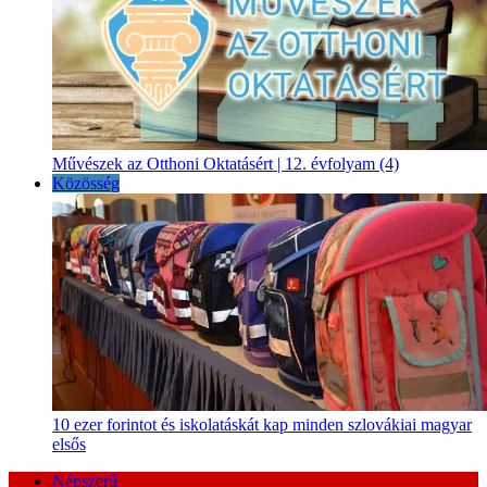
Művészek az Otthoni Oktatásért | 12. évfolyam (4)
Közösség
10 ezer forintot és iskolatáskát kap minden szlovákiai magyar
elsős
Népszerű