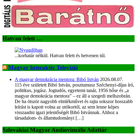
Hatvan felett …
...korhatár nélkül. Hatvan felett és hetvenen túl.
Magyar Interaktív Televízió
A magyar demokrácia mentora: Bibó István
2026.08.07.
115 éve született Bibó István, posztumusz Széchenyi-díjas író,
politikus, jogász. Jogtudós, egyetemi tanár, 1956 hőse és „a
magyar demokrácia mentora” – ez áll a szegedi mellszobrán.
De ha ötször nagyobb elmlékművet és rajta sokszor hosszabb
leírást is kapott volna az utókortól, az sem lenne képes
visszaadni igazi jelentőségét Bibó Istvánnak. Ahhoz a
társadalom- és államtudományi […]
Szlovákiai Magyar Audiovizuális Adattár