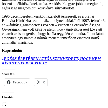
boszniai nélkülözőknek utalta. Az idős író egyre jobban megfáradt,
egészsége megromlott, köszvénye súlyosbodott.
1996 decemberében kerskói háza előtt összeesett, és a prágai
Bulovka Kórházba szállították, amelynek ablakából 1997. február 3-
án – állítólag galambetetés közben – kilépett az örökkévalóságba.
Orvosainak nem volt kétsége afelől, hogy öngyilkosságot követett
el, amit az is megerősít, hogy halála reggelén elmondta, álmot látott,
amelyben egy halott, a kórház melletti temetőben elhantolt költő
„invitálta” magához.
Kapcsolódó:
„EGÉSZ ÉLETÉBEN ATTÓL SZENVEDETT, HOGY NEM
KÍVÁNT GYEREK VOLT”
Share this:
Facebook
X
Like this:
Loading…