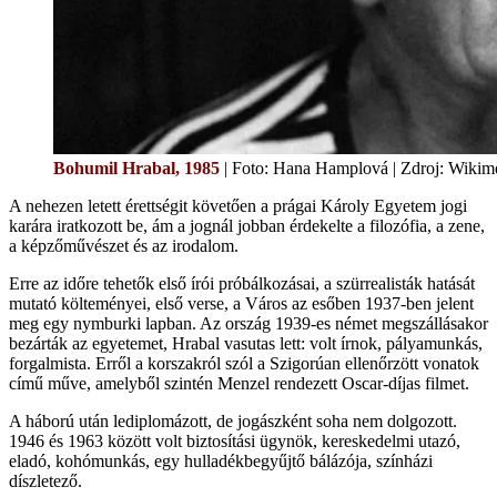
Bohumil Hrabal, 1985
| Foto: Hana Hamplová | Zdroj: Wik
A nehezen letett érettségit követően a prágai Károly Egyetem jogi
karára iratkozott be, ám a jognál jobban érdekelte a filozófia, a zene,
a képzőművészet és az irodalom.
Erre az időre tehetők első írói próbálkozásai, a szürrealisták hatását
mutató költeményei, első verse, a Város az esőben 1937-ben jelent
meg egy nymburki lapban. Az ország 1939-es német megszállásakor
bezárták az egyetemet, Hrabal vasutas lett: volt írnok, pályamunkás,
forgalmista. Erről a korszakról szól a Szigorúan ellenőrzött vonatok
című műve, amelyből szintén Menzel rendezett Oscar-díjas filmet.
A háború után lediplomázott, de jogászként soha nem dolgozott.
1946 és 1963 között volt biztosítási ügynök, kereskedelmi utazó,
eladó, kohómunkás, egy hulladékbegyűjtő bálázója, színházi
díszletező.