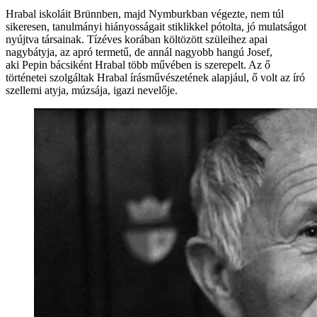
Hrabal iskoláit Brünnben, majd Nymburkban végezte, nem túl
sikeresen, tanulmányi hiányosságait stiklikkel pótolta, jó mulatságot
nyújtva társainak. Tízéves korában költözött szüleihez apai
nagybátyja, az apró termetű, de annál nagyobb hangú Josef,
aki Pepin bácsiként Hrabal több művében is szerepelt. Az ő
történetei szolgáltak Hrabal írásművészetének alapjául, ő volt az író
szellemi atyja, múzsája, igazi nevelője.