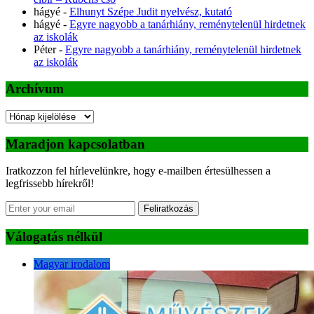
hágyé
-
Elhunyt Szépe Judit nyelvész, kutató
hágyé
-
Egyre nagyobb a tanárhiány, reménytelenül hirdetnek
az iskolák
Péter
-
Egyre nagyobb a tanárhiány, reménytelenül hirdetnek
az iskolák
Archívum
Archívum
Maradjon kapcsolatban
Iratkozzon fel hírlevelünkre, hogy e-mailben értesülhessen a
legfrissebb hírekről!
Feliratkozás
Válogatás nélkül
Magyar irodalom