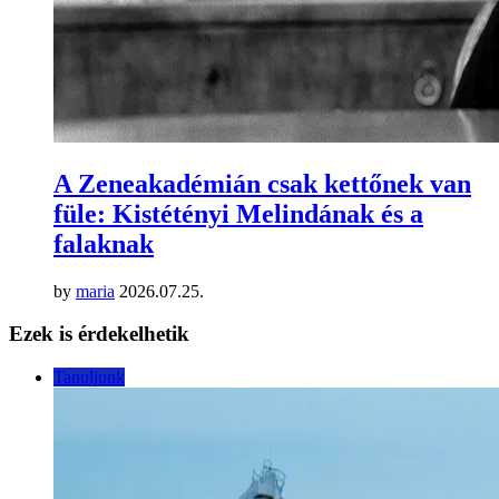
A Zeneakadémián csak kettőnek van
füle: Kistétényi Melindának és a
falaknak
by
maria
2026.07.25.
Ezek is érdekelhetik
Tanuljunk