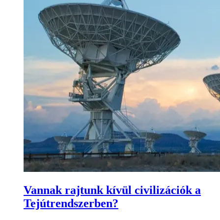
Vannak rajtunk kívül civilizációk a
Tejútrendszerben?