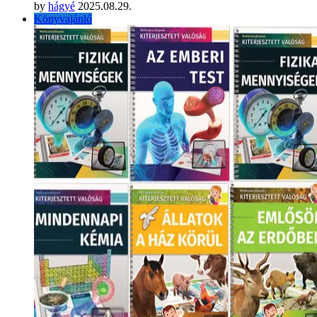
by
hágyé
2025.08.29.
Könyvajánló