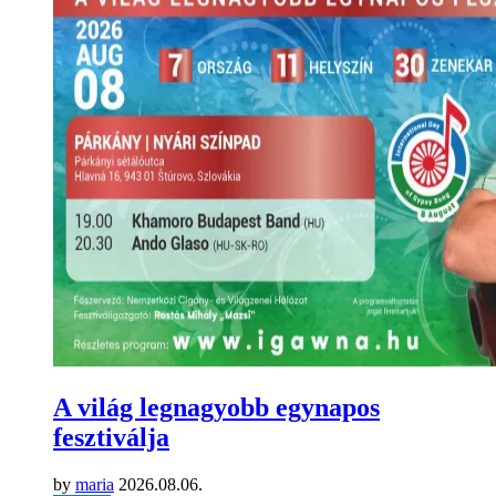
A világ legnagyobb egynapos
fesztiválja
by
maria
2026.08.06.