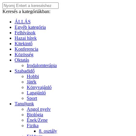
Keresés a kategóriákban:
ÁLLÁS
Egyéb kategória
Felhívások
Hazai hírek
Kitekintő
Konferencia
Közösség
Oktatás
Irodalomterápia
Szabadidő
Hobbi
Játék
Könyvajánló
Lapajánló
Sport
Tanuljunk
Angol nyelv
Biológia
Ének/Zene
Fizika
8. osztály