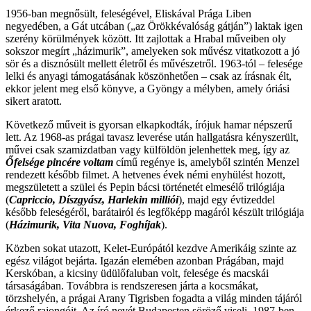
1956-ban megnősült, feleségével, Eliskával Prága Liben
negyedében, a Gát utcában („az Örökkévalóság gátján”) laktak igen
szerény körülmények között. Itt zajlottak a Hrabal műveiben oly
sokszor megírt „házimurik”, amelyeken sok művész vitatkozott a jó
sör és a disznósült mellett életről és művészetről. 1963-tól – felesége
lelki és anyagi támogatásának köszönhetően – csak az írásnak élt,
ekkor jelent meg első könyve, a Gyöngy a mélyben, amely óriási
sikert aratott.
Következő műveit is gyorsan elkapkodták, írójuk hamar népszerű
lett. Az 1968-as prágai tavasz leverése után hallgatásra kényszerült,
művei csak szamizdatban vagy külföldön jelenhettek meg, így az
Őfelsége pincére voltam
című regénye is, amelyből szintén Menzel
rendezett később filmet. A hetvenes évek némi enyhülést hozott,
megszületett a szülei és Pepin bácsi történetét elmesélő trilógiája
(
Capriccio, Díszgyász, Harlekin milliói
), majd egy évtizeddel
később feleségéről, barátairól és legfőképp magáról készült trilógiája
(
Házimurik, Vita Nuova, Foghíjak
).
Közben sokat utazott, Kelet-Európától kezdve Amerikáig szinte az
egész világot bejárta. Igazán elemében azonban Prágában, majd
Kerskóban, a kicsiny üdülőfaluban volt, felesége és macskái
társaságában. Továbbra is rendszeresen járta a kocsmákat,
törzshelyén, a prágai Arany Tigrisben fogadta a világ minden tájáról
érkező rajongóit. Az író nevét Budapesten söröző viseli. 1987-ben