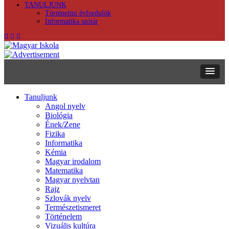
TANULJUNK
Történelmi évfordulók
Informatika szótár
Tanuljunk
Angol nyelv
Biológia
Ének/Zene
Fizika
Informatika
Kémia
Magyar irodalom
Matematika
Magyar nyelvtan
Rajz
Szlovák nyelv
Természetismeret
Történelem
Vizuális kultúra