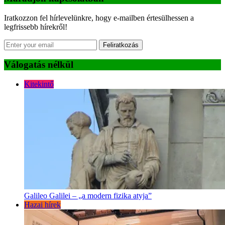
Iratkozzon fel hírlevelünkre, hogy e-mailben értesülhessen a
legfrissebb hírekről!
Feliratkozás
Válogatás nélkül
Kitekintő
Galileo Galilei – „a modern fizika atyja”
Hazai hírek