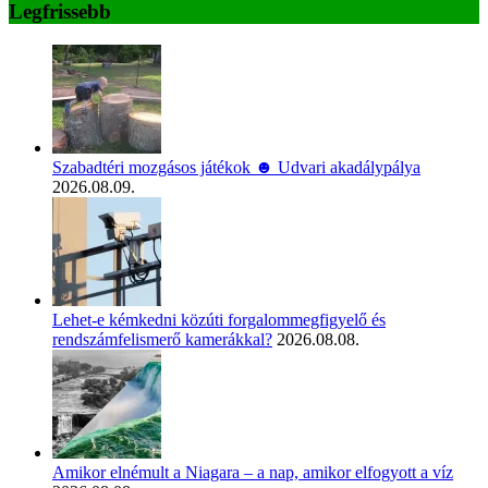
Legfrissebb
Szabadtéri mozgásos játékok ☻ Udvari akadálypálya
2026.08.09.
Lehet-e kémkedni közúti forgalommegfigyelő és
rendszámfelismerő kamerákkal?
2026.08.08.
Amikor elnémult a Niagara – a nap, amikor elfogyott a víz