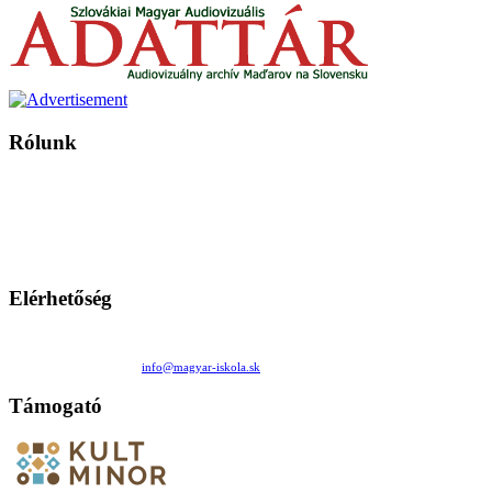
Rólunk
A Magyar Iskola a szlovákiai magyar iskolák, tanárok, szülők és
persze a diákok fóruma
Ezen az oldalon esetenként olyan írások jelennek meg, amelyek a hagyományos iskolafelfogástól eltérő
mintákat népszerűsítenek. Ennek következtében előfordulhat, hogy az idetévedő kiskorú felhasználók
látóköre gyorsabban szélesedik, mint azt a szülők esetleg szeretnék.
Elérhetőség
Családi Kör Egyesület/Združenie rod. kruhov
Medzilaborecká 17, 82101 Bratislava
+421 911 732 190 |
info@magyar-iskola.sk
Támogató