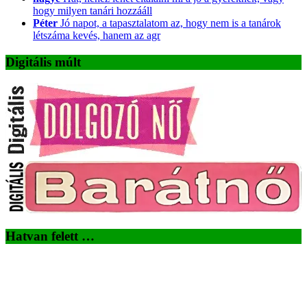
hogy milyen tanári hozzááll
Péter
Jó napot, a tapasztalatom az, hogy nem is a tanárok
létszáma kevés, hanem az agr
Digitális múlt
Hatvan felett …