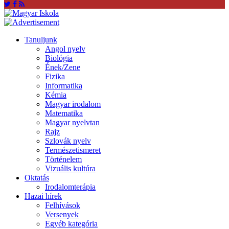
Tanuljunk
Angol nyelv
Biológia
Ének/Zene
Fizika
Informatika
Kémia
Magyar irodalom
Matematika
Magyar nyelvtan
Rajz
Szlovák nyelv
Természetismeret
Történelem
Vizuális kultúra
Oktatás
Irodalomterápia
Hazai hírek
Felhívások
Versenyek
Egyéb kategória