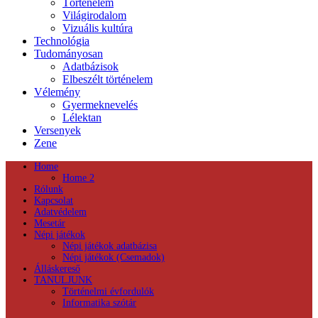
Történelem
Világirodalom
Vizuális kultúra
Technológia
Tudományosan
Adatbázisok
Elbeszélt történelem
Vélemény
Gyermeknevelés
Lélektan
Versenyek
Zene
Home
Home 2
Rólunk
Kapcsolat
Adatvédelem
Mesetár
Népi játékok
Népi játékok adatbázisa
Népi játékok (Csemadok)
Álláskereső
TANULJUNK
Történelmi évfordulók
Informatika szótár