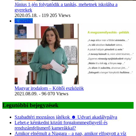
Június 1-jén folytatódik a tanítás, mehetnek iskolába a
gyerekek
2020.05.18.
- 119 205 Views
6. osztály
Magyar irodalom – Költői eszközök
2021.08.09.
- 96 070 Views
Legutóbbi bejegyzések
Szabadtéri mozgásos játékok ☻ Udvari akadálypálya
Lehet-e kémkedni közúti forgalommegfigyelő és
rendszámfelismerő kamerákkal?
Amikor elnémult a Niagara – a nap, amikor elfogyott a víz