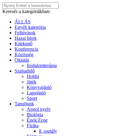
Keresés a kategóriákban:
ÁLLÁS
Egyéb kategória
Felhívások
Hazai hírek
Kitekintő
Konferencia
Közösség
Oktatás
Irodalomterápia
Szabadidő
Hobbi
Játék
Könyvajánló
Lapajánló
Sport
Tanuljunk
Angol nyelv
Biológia
Ének/Zene
Fizika
8. osztály