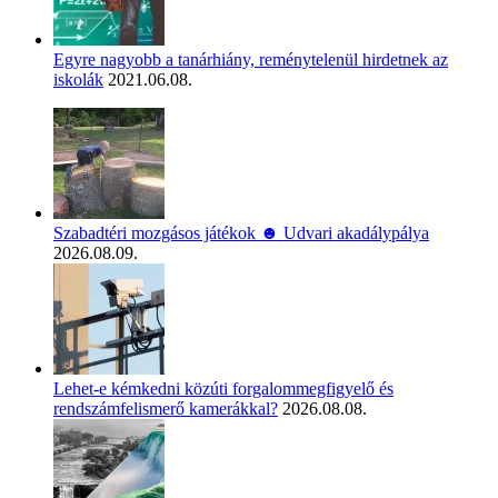
Egyre nagyobb a tanárhiány, reménytelenül hirdetnek az
iskolák
2021.06.08.
Szabadtéri mozgásos játékok ☻ Udvari akadálypálya
2026.08.09.
Lehet-e kémkedni közúti forgalommegfigyelő és
rendszámfelismerő kamerákkal?
2026.08.08.