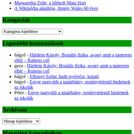
Margaretha Zelle, a hírhedt Mata Hari
A Wikipédia alapítója, Jimmy Wales 60 éves
Kategóriák
Kategóriák
Legutóbbi hozzászólások
hágyé
-
Härtlein Károly: Brutális fizika, avagy amit a tanterem
elbír – Rubens cső
geza
-
Härtlein Károly: Brutális fizika, avagy amit a tanterem
elbír – Rubens cső
hágyé
-
Elhunyt Szépe Judit nyelvész, kutató
hágyé
-
Egyre nagyobb a tanárhiány, reménytelenül hirdetnek
az iskolák
Péter
-
Egyre nagyobb a tanárhiány, reménytelenül hirdetnek
az iskolák
Archívum
Archívum
Maradjon kapcsolatban