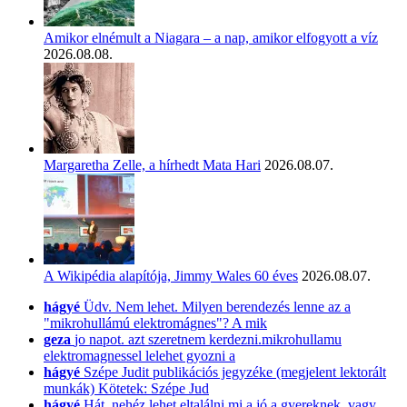
Amikor elnémult a Niagara – a nap, amikor elfogyott a víz
2026.08.08.
Margaretha Zelle, a hírhedt Mata Hari
2026.08.07.
A Wikipédia alapítója, Jimmy Wales 60 éves
2026.08.07.
hágyé
Üdv. Nem lehet. Milyen berendezés lenne az a
"mikrohullámú elektromágnes"? A mik
geza
jo napot. azt szeretnem kerdezni.mikrohullamu
elektromagnessel lelehet gyozni a
hágyé
Szépe Judit publikációs jegyzéke (megjelent lektorált
munkák) Kötetek: Szépe Jud
hágyé
Hát, nehéz lehet eltalálni mi a jó a gyereknek, vagy