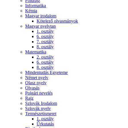
Földrajz
Informatika
Kémia
Magyar irodalom
Kötelező olvasmányok
Magyar nyelvtan
1. osztály
6. osztály
7. osztály
8. osztály
Matematika
2. osztály
6. osztály
8. osztály
Mindentudás Egyeteme
Német nyelv
Olasz nyelv
Olvasás
Polgári nevelés
Rajz
Szlovák Irodalom
Szlovák nyelv
Természetismeret
1. osztály
Űrkutatás