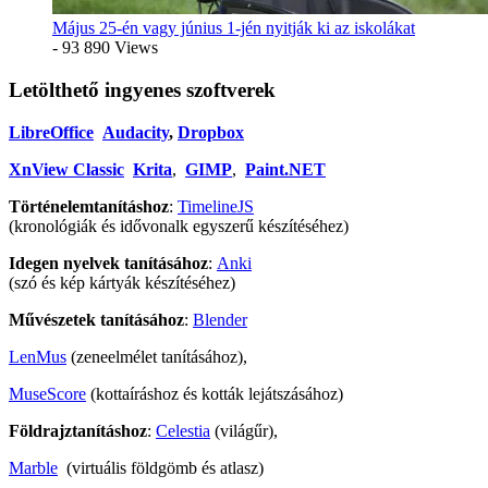
Május 25-én vagy június 1-jén nyitják ki az iskolákat
- 93 890 Views
Letölthető ingyenes szoftverek
LibreOffice
Audacity
,
Dropbox
XnView Classic
Krita
,
GIMP
,
Paint.NET
Történelemtanításhoz
:
TimelineJS
(kronológiák és idővonalk egyszerű készítéséhez)
Idegen nyelvek tanításához
:
Anki
(szó és kép kártyák készítéséhez)
Művészetek tanításához
:
Blender
LenMus
(zeneelmélet tanításához),
MuseScore
(kottaíráshoz és kották lejátszásához)
Földrajztanításhoz
:
Celestia
(világűr),
Marble
(virtuális földgömb és atlasz)