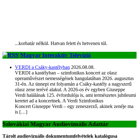
...korhatár nélkül. Hatvan felett és hetvenen túl.
Magyar Interaktív Televízió
VERDI a Csáky-kastélyban
2026.08.08.
VERDI a kastélyban – szimfonikus koncert az olasz
operaművészet nemességének hangulatában 2026. augusztus
31-én. Az ünnepi est folyamán a Csáky-kastély a nagyszerű
olasz zene terévé alakul. A 2026-os év egyben Giuseppe
Verdi halálának 125. évfordulója is, ami természetes jubileumi
keretet ad a koncertnek. A Verdi Szimfonikus
Koncert Giuseppe Verdi – egy zeneszerző, akinek zenéje ma
is […]
Szlovákiai Magyar Audiovizuális Adattár
Tárolt audiovizuális dokumentumfelvételek katalógusa