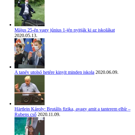
Május 25-én vagy június 1-jén nyitják ki az iskolákat
2020.05.13.
A tanév utolsó hetére kinyit minden iskola
2020.06.09.
Härtlein Károly: Brutális fizika, avagy amit a tanterem elbír –
Rubens cső
2020.11.09.