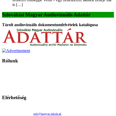
is […]
Szlovákiai Magyar Audiovizuális Adattár
Tárolt audiovizuális dokumentumfelvételek katalógusa
Rólunk
A Magyar Iskola a szlovákiai magyar iskolák, tanárok, szülők és
persze a diákok fóruma
Ezen az oldalon esetenként olyan írások jelennek meg, amelyek a hagyományos iskolafelfogástól eltérő
mintákat népszerűsítenek. Ennek következtében előfordulhat, hogy az idetévedő kiskorú felhasználók
látóköre gyorsabban szélesedik, mint azt a szülők esetleg szeretnék.
Elérhetőség
Családi Kör Egyesület/Združenie rod. kruhov
Medzilaborecká 17, 82101 Bratislava
+421 911 732 190 |
info@magyar-iskola.sk