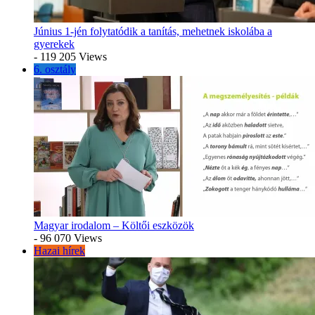
Június 1-jén folytatódik a tanítás, mehetnek iskolába a
gyerekek
- 119 205 Views
6. osztály
Magyar irodalom – Költői eszközök
- 96 070 Views
Hazai hírek