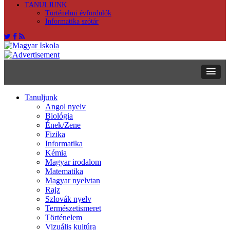
TANULJUNK
Történelmi évfordulók
Informatika szótár
Tanuljunk
Angol nyelv
Biológia
Ének/Zene
Fizika
Informatika
Kémia
Magyar irodalom
Matematika
Magyar nyelvtan
Rajz
Szlovák nyelv
Természetismeret
Történelem
Vizuális kultúra