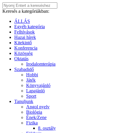
Keresés a kategóriákban:
ÁLLÁS
Egyéb kategória
Felhívások
Hazai hírek
Kitekintő
Konferencia
Közösség
Oktatás
Irodalomterápia
Szabadidő
Hobbi
Játék
Könyvajánló
Lapajánló
Sport
Tanuljunk
Angol nyelv
Biológia
Ének/Zene
Fizika
8. osztály