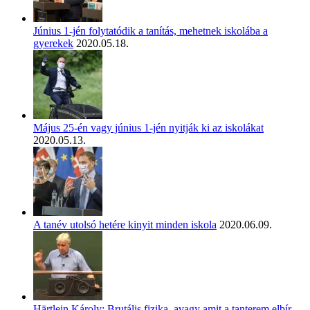
Június 1-jén folytatódik a tanítás, mehetnek iskolába a
gyerekek
2020.05.18.
Május 25-én vagy június 1-jén nyitják ki az iskolákat
2020.05.13.
A tanév utolsó hetére kinyit minden iskola
2020.06.09.
Härtlein Károly: Brutális fizika, avagy amit a tanterem elbír –