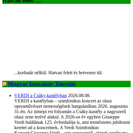
Hatvan felett …
...korhatár nélkül. Hatvan felett és hetvenen túl.
Magyar Interaktív Televízió
VERDI a Csáky-kastélyban
2026.08.08.
VERDI a kastélyban – szimfonikus koncert az olasz
operaművészet nemességének hangulatában 2026. augusztus
31-én. Az ünnepi est folyamán a Csáky-kastély a nagyszerű
olasz zene terévé alakul. A 2026-os év egyben Giuseppe
Verdi halálának 125. évfordulója is, ami természetes jubileumi
keretet ad a koncertnek. A Verdi Szimfonikus
Koncert Giuseppe Verdi – egy zeneszerző, akinek zenéje ma