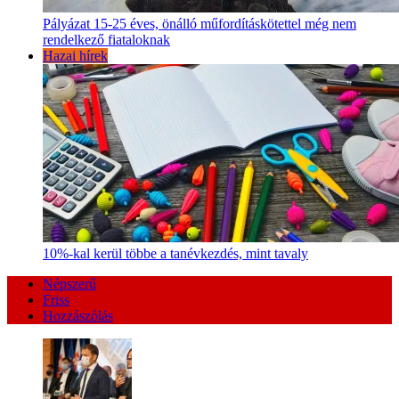
Pályázat 15-25 éves, önálló műfordításkötettel még nem
rendelkező fiataloknak
Hazai hírek
10%-kal kerül többe a tanévkezdés, mint tavaly
Népszerű
Friss
Hozzászólás