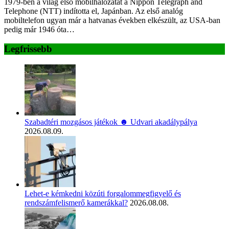
1979-ben a világ első mobilhálózatát a Nippon Telegraph and
Telephone (NTT) indította el, Japánban. Az első analóg
mobiltelefon ugyan már a hatvanas években elkészült, az USA-ban
pedig már 1946 óta…
Legfrissebb
Szabadtéri mozgásos játékok ☻ Udvari akadálypálya
2026.08.09.
Lehet-e kémkedni közúti forgalommegfigyelő és
rendszámfelismerő kamerákkal?
2026.08.08.