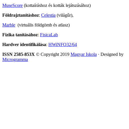
MuseScore
(kottaíráshoz és kották lejátszásához)
Földrajztanításhoz
:
Celestia
(világűr),
Marble
(virtuális földgömb és atlasz)
Fizika tanításához
:
FisicaLab
Hardver identifikálása
:
HWiNFO32/64
ISSN 2585-853X
© Copyright 2019
Magyar Iskola
· Designed by
Microgramma