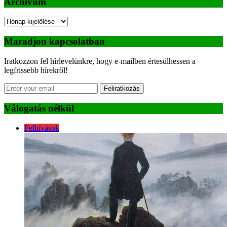
Archívum
Archívum
Maradjon kapcsolatban
Iratkozzon fel hírlevelünkre, hogy e-mailben értesülhessen a
legfrissebb hírekről!
Feliratkozás
Válogatás nélkül
Felhívások