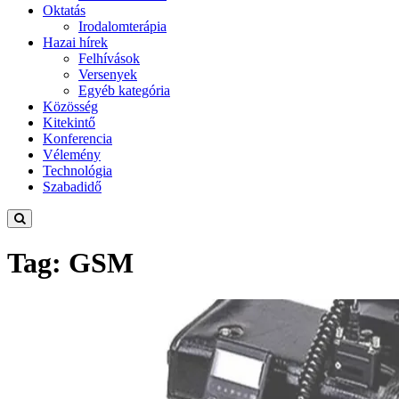
Oktatás
Irodalomterápia
Hazai hírek
Felhívások
Versenyek
Egyéb kategória
Közösség
Kitekintő
Konferencia
Vélemény
Technológia
Szabadidő
Tag: GSM