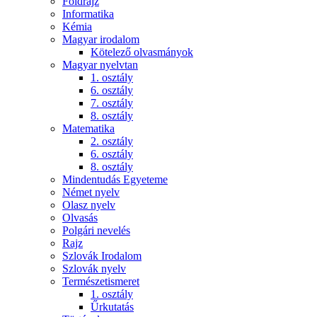
Földrajz
Informatika
Kémia
Magyar irodalom
Kötelező olvasmányok
Magyar nyelvtan
1. osztály
6. osztály
7. osztály
8. osztály
Matematika
2. osztály
6. osztály
8. osztály
Mindentudás Egyeteme
Német nyelv
Olasz nyelv
Olvasás
Polgári nevelés
Rajz
Szlovák Irodalom
Szlovák nyelv
Természetismeret
1. osztály
Űrkutatás