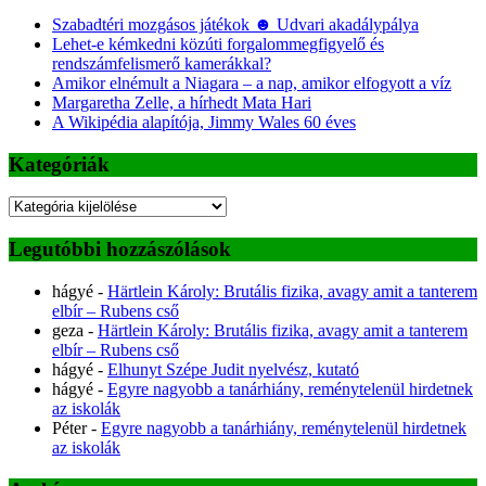
Szabadtéri mozgásos játékok ☻ Udvari akadálypálya
Lehet-e kémkedni közúti forgalommegfigyelő és
rendszámfelismerő kamerákkal?
Amikor elnémult a Niagara – a nap, amikor elfogyott a víz
Margaretha Zelle, a hírhedt Mata Hari
A Wikipédia alapítója, Jimmy Wales 60 éves
Kategóriák
Kategóriák
Legutóbbi hozzászólások
hágyé
-
Härtlein Károly: Brutális fizika, avagy amit a tanterem
elbír – Rubens cső
geza
-
Härtlein Károly: Brutális fizika, avagy amit a tanterem
elbír – Rubens cső
hágyé
-
Elhunyt Szépe Judit nyelvész, kutató
hágyé
-
Egyre nagyobb a tanárhiány, reménytelenül hirdetnek
az iskolák
Péter
-
Egyre nagyobb a tanárhiány, reménytelenül hirdetnek
az iskolák