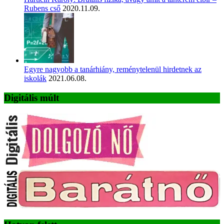
Rubens cső
2020.11.09.
Egyre nagyobb a tanárhiány, reménytelenül hirdetnek az
iskolák
2021.06.08.
Digitális múlt