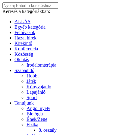
Keresés a kategóriákban:
ÁLLÁS
Egyéb kategória
Felhívások
Hazai hírek
Kitekintő
Konferencia
Közösség
Oktatás
Irodalomterápia
Szabadidő
Hobbi
Játék
Könyvajánló
Lapajánló
Sport
Tanuljunk
Angol nyelv
Biológia
Ének/Zene
Fizika
8. osztály