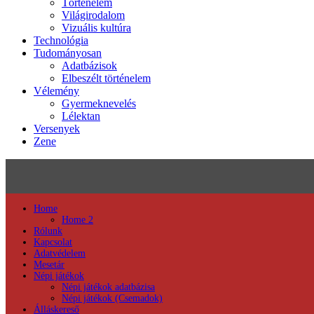
Történelem
Világirodalom
Vizuális kultúra
Technológia
Tudományosan
Adatbázisok
Elbeszélt történelem
Vélemény
Gyermeknevelés
Lélektan
Versenyek
Zene
Home
Home 2
Rólunk
Kapcsolat
Adatvédelem
Mesetár
Népi játékok
Népi játékok adatbázisa
Népi játékok (Csemadok)
Álláskereső