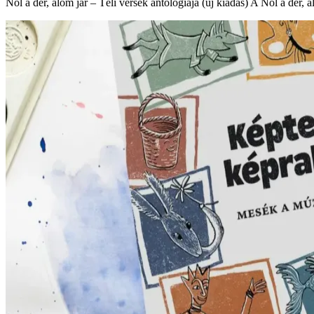
Nől a dér, álom jár – Téli versek antológiája (új kiadás) A Nől a dér,