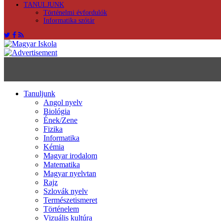
TANULJUNK
Történelmi évfordulók
Informatika szótár
Tanuljunk
Angol nyelv
Biológia
Ének/Zene
Fizika
Informatika
Kémia
Magyar irodalom
Matematika
Magyar nyelvtan
Rajz
Szlovák nyelv
Természetismeret
Történelem
Vizuális kultúra