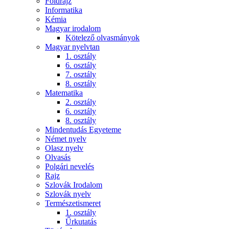
Földrajz
Informatika
Kémia
Magyar irodalom
Kötelező olvasmányok
Magyar nyelvtan
1. osztály
6. osztály
7. osztály
8. osztály
Matematika
2. osztály
6. osztály
8. osztály
Mindentudás Egyeteme
Német nyelv
Olasz nyelv
Olvasás
Polgári nevelés
Rajz
Szlovák Irodalom
Szlovák nyelv
Természetismeret
1. osztály
Űrkutatás