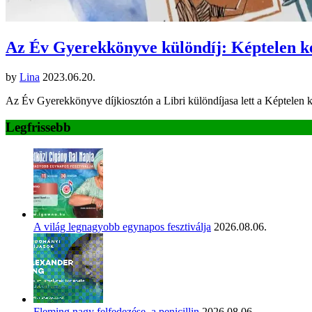
Az Év Gyerekkönyve különdíj: Képtelen k
by
Lina
2023.06.20.
Az Év Gyerekkönyve díjkiosztón a Libri különdíjasa lett a Képtelen
Legfrissebb
A világ legnagyobb egynapos fesztiválja
2026.08.06.
Fleming nagy felfedezése, a penicillin
2026.08.06.