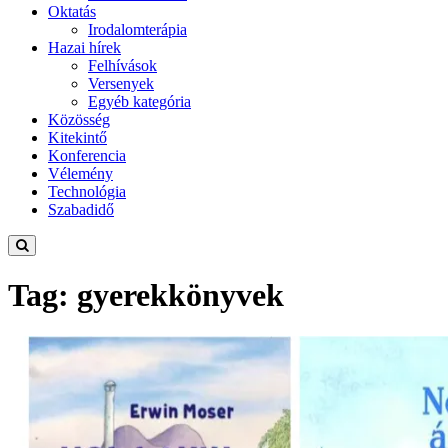
Oktatás
Irodalomterápia
Hazai hírek
Felhívások
Versenyek
Egyéb kategória
Közösség
Kitekintő
Konferencia
Vélemény
Technológia
Szabadidő
Tag: gyerekkönyvek