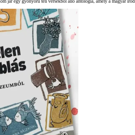
 álom jár egy gyönyörű téli versekből álló antológia, amely a magyar ir