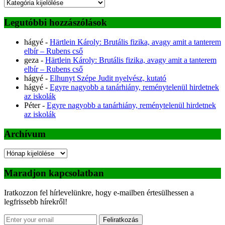
Kategóriák
Legutóbbi hozzászólások
hágyé
-
Härtlein Károly: Brutális fizika, avagy amit a tanterem
elbír – Rubens cső
geza
-
Härtlein Károly: Brutális fizika, avagy amit a tanterem
elbír – Rubens cső
hágyé
-
Elhunyt Szépe Judit nyelvész, kutató
hágyé
-
Egyre nagyobb a tanárhiány, reménytelenül hirdetnek
az iskolák
Péter
-
Egyre nagyobb a tanárhiány, reménytelenül hirdetnek
az iskolák
Archívum
Archívum
Maradjon kapcsolatban
Iratkozzon fel hírlevelünkre, hogy e-mailben értesülhessen a
legfrissebb hírekről!
Feliratkozás