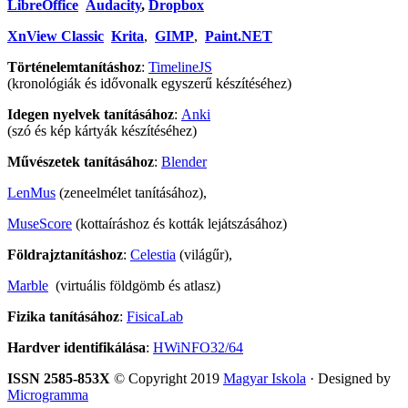
LibreOffice
Audacity
,
Dropbox
XnView Classic
Krita
,
GIMP
,
Paint.NET
Történelemtanításhoz
:
TimelineJS
(kronológiák és idővonalk egyszerű készítéséhez)
Idegen nyelvek tanításához
:
Anki
(szó és kép kártyák készítéséhez)
Művészetek tanításához
:
Blender
LenMus
(zeneelmélet tanításához),
MuseScore
(kottaíráshoz és kották lejátszásához)
Földrajztanításhoz
:
Celestia
(világűr),
Marble
(virtuális földgömb és atlasz)
Fizika tanításához
:
FisicaLab
Hardver identifikálása
:
HWiNFO32/64
ISSN 2585-853X
© Copyright 2019
Magyar Iskola
· Designed by
Microgramma