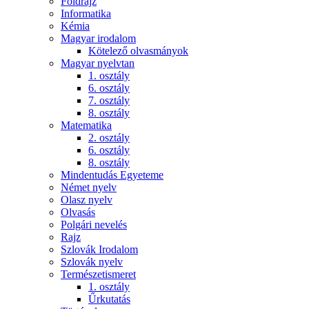
Földrajz
Informatika
Kémia
Magyar irodalom
Kötelező olvasmányok
Magyar nyelvtan
1. osztály
6. osztály
7. osztály
8. osztály
Matematika
2. osztály
6. osztály
8. osztály
Mindentudás Egyeteme
Német nyelv
Olasz nyelv
Olvasás
Polgári nevelés
Rajz
Szlovák Irodalom
Szlovák nyelv
Természetismeret
1. osztály
Űrkutatás