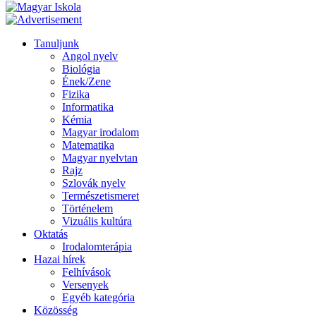
Tanuljunk
Angol nyelv
Biológia
Ének/Zene
Fizika
Informatika
Kémia
Magyar irodalom
Matematika
Magyar nyelvtan
Rajz
Szlovák nyelv
Természetismeret
Történelem
Vizuális kultúra
Oktatás
Irodalomterápia
Hazai hírek
Felhívások
Versenyek
Egyéb kategória
Közösség