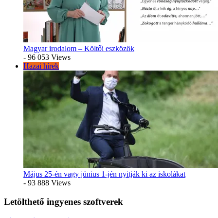
Magyar irodalom – Költői eszközök
- 96 053 Views
Hazai hírek
Május 25-én vagy június 1-jén nyitják ki az iskolákat
- 93 888 Views
Letölthető ingyenes szoftverek