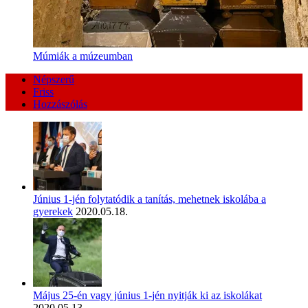
Múmiák a múzeumban
Népszerű
Friss
Hozzászólás
Június 1-jén folytatódik a tanítás, mehetnek iskolába a
gyerekek
2020.05.18.
Május 25-én vagy június 1-jén nyitják ki az iskolákat
2020.05.13.