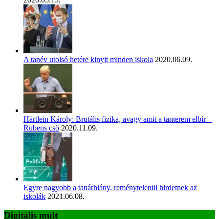
A tanév utolsó hetére kinyit minden iskola
2020.06.09.
Härtlein Károly: Brutális fizika, avagy amit a tanterem elbír –
Rubens cső
2020.11.09.
Egyre nagyobb a tanárhiány, reménytelenül hirdetnek az
iskolák
2021.06.08.
Digitális múlt