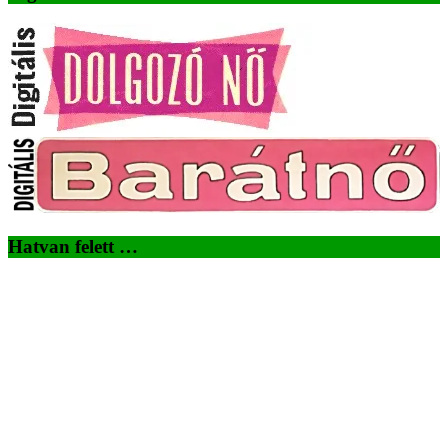
Hatvan felett …