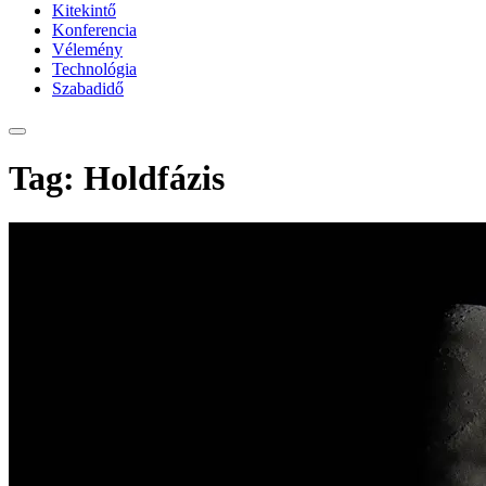
Kitekintő
Konferencia
Vélemény
Technológia
Szabadidő
Tag: Holdfázis