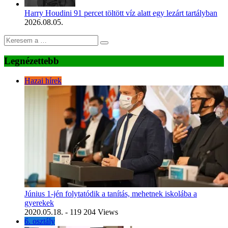
Harry Houdini 91 percet töltött víz alatt egy lezárt tartályban
2026.08.05.
Legnézettebb
Hazai hírek
Június 1-jén folytatódik a tanítás, mehetnek iskolába a
gyerekek
2020.05.18.
- 119 204 Views
6. osztály