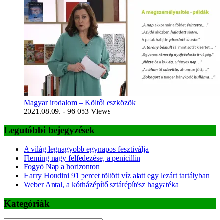
Magyar irodalom – Költői eszközök
2021.08.09.
- 96 053 Views
Legutóbbi bejegyzések
A világ legnagyobb egynapos fesztiválja
Fleming nagy felfedezése, a penicillin
Fogyó Nap a horizonton
Harry Houdini 91 percet töltött víz alatt egy lezárt tartályban
Weber Antal, a kórházépítő sztárépítész hagyatéka
Kategóriák