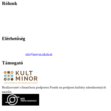
Rólunk
A Magyar Iskola a szlovákiai magyar iskolák, tanárok, szülők és
persze a diákok fóruma
Ezen az oldalon esetenként olyan írások jelennek meg, amelyek a hagyományos iskolafelfogástól eltérő
mintákat népszerűsítenek. Ennek következtében előfordulhat, hogy az idetévedő kiskorú felhasználók
látóköre gyorsabban szélesedik, mint azt a szülők esetleg szeretnék.
Elérhetőség
Családi Kör Egyesület/Združenie rod. kruhov
Medzilaborecká 17, 82101 Bratislava
+421 911 732 190 |
info@magyar-iskola.sk
Támogató
Realizované s finančnou podporou Fondu na podporu kultúry národnostných
menšín