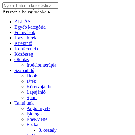
Keresés a kategóriákban:
ÁLLÁS
Egyéb kategória
Felhívások
Hazai hírek
Kitekintő
Konferencia
Közösség
Oktatás
Irodalomterápia
Szabadidő
Hobbi
Játék
Könyvajánló
Lapajánló
Sport
Tanuljunk
Angol nyelv
Biológia
Ének/Zene
Fizika
8. osztály