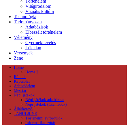
Történelem
Világirodalom
Vizuális kultúra
Technológia
Tudományosan
Adatbázisok
Elbeszélt történelem
Vélemény
Gyermeknevelés
Lélektan
Versenyek
Zene
Home
Home 2
Rólunk
Kapcsolat
Adatvédelem
Mesetár
Népi játékok
Népi játékok adatbázisa
Népi játékok (Csemadok)
Álláskereső
TANULJUNK
Történelmi évfordulók
Informatika szótár