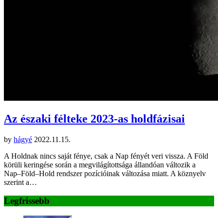
Az északi félteke 2023-as holdfázisai
by
hágyé
2022.11.15.
A Holdnak nincs saját fénye, csak a Nap fényét veri vissza. A Föld
körüli keringése során a megvilágítottsága állandóan változik a
Nap–Föld–Hold rendszer pozícióinak változása miatt. A köznyelv
szerint a…
Legfrissebb