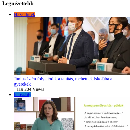
Legnézettebb
Hazai hírek
Június 1-jén folytatódik a tanítás, mehetnek iskolába a
gyerekek
- 119 204 Views
6. osztály