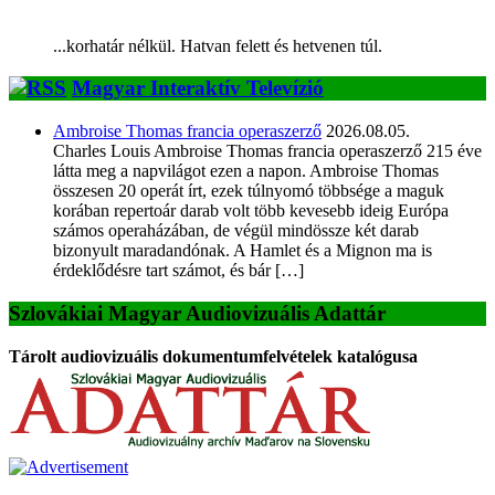
...korhatár nélkül. Hatvan felett és hetvenen túl.
Magyar Interaktív Televízió
Ambroise Thomas francia operaszerző
2026.08.05.
Charles Louis Ambroise Thomas francia operaszerző 215 éve
látta meg a napvilágot ezen a napon. Ambroise Thomas
összesen 20 operát írt, ezek túlnyomó többsége a maguk
korában repertoár darab volt több kevesebb ideig Európa
számos operaházában, de végül mindössze két darab
bizonyult maradandónak. A Hamlet és a Mignon ma is
érdeklődésre tart számot, és bár […]
Szlovákiai Magyar Audiovizuális Adattár
Tárolt audiovizuális dokumentumfelvételek katalógusa