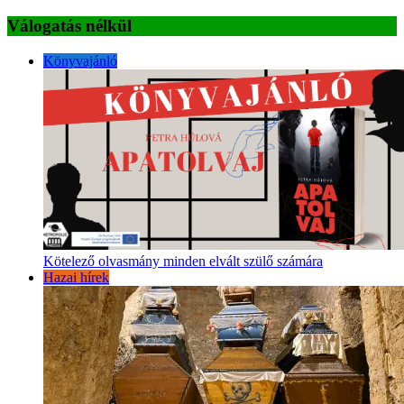
Válogatás nélkül
Könyvajánló
Kötelező olvasmány minden elvált szülő számára
Hazai hírek