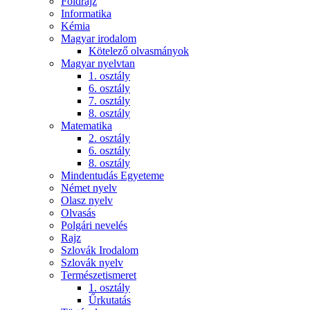
Földrajz
Informatika
Kémia
Magyar irodalom
Kötelező olvasmányok
Magyar nyelvtan
1. osztály
6. osztály
7. osztály
8. osztály
Matematika
2. osztály
6. osztály
8. osztály
Mindentudás Egyeteme
Német nyelv
Olasz nyelv
Olvasás
Polgári nevelés
Rajz
Szlovák Irodalom
Szlovák nyelv
Természetismeret
1. osztály
Űrkutatás