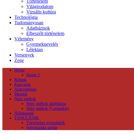
Történelem
Világirodalom
Vizuális kultúra
Technológia
Tudományosan
Adatbázisok
Elbeszélt történelem
Vélemény
Gyermeknevelés
Lélektan
Versenyek
Zene
Home
Home 2
Rólunk
Kapcsolat
Adatvédelem
Mesetár
Népi játékok
Népi játékok adatbázisa
Népi játékok (Csemadok)
Álláskereső
TANULJUNK
Történelmi évfordulók
Informatika szótár