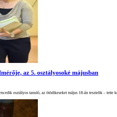
elmérője, az 5. osztályosoké májusban
ilencedik osztályos tanuló, az ötödikeseket május 18-án tesztelik – tet