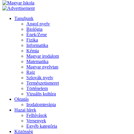
Tanuljunk
Angol nyelv
Biológia
Ének/Zene
Fizika
Informatika
Kémia
Magyar irodalom
Matematika
Magyar nyelvtan
Rajz
Szlovák nyelv
Természetismeret
Történelem
Vizuális kultúra
Oktatás
Irodalomterápia
Hazai hírek
Felhívások
Versenyek
Egyéb kategória
Közösség