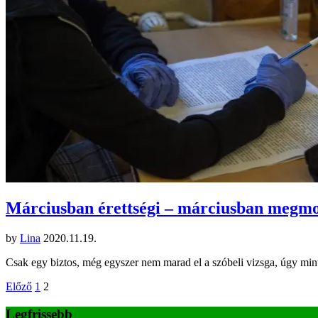
Márciusban érettségi – márciusban megm
by
Lina
2020.11.19.
Csak egy biztos, még egyszer nem marad el a szóbeli vizsga, úgy mint 
Bejegyzések
Előző
1
2
lapozása
Legfrissebb