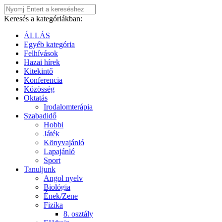
Keresés a kategóriákban:
ÁLLÁS
Egyéb kategória
Felhívások
Hazai hírek
Kitekintő
Konferencia
Közösség
Oktatás
Irodalomterápia
Szabadidő
Hobbi
Játék
Könyvajánló
Lapajánló
Sport
Tanuljunk
Angol nyelv
Biológia
Ének/Zene
Fizika
8. osztály