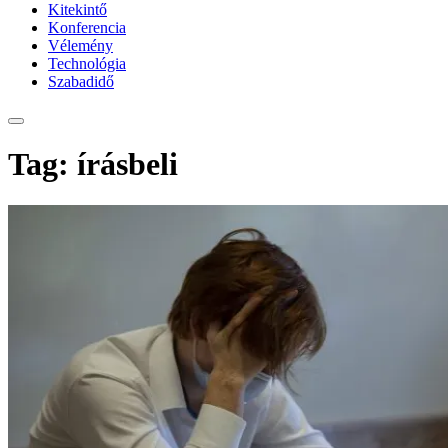
Kitekintő
Konferencia
Vélemény
Technológia
Szabadidő
Tag: írásbeli