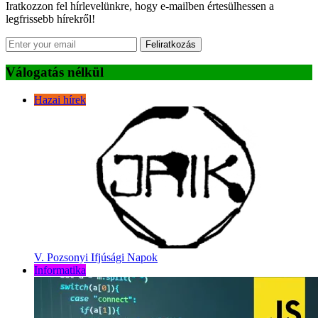
Iratkozzon fel hírlevelünkre, hogy e-mailben értesülhessen a
legfrissebb hírekről!
Feliratkozás
Válogatás nélkül
Hazai hírek
V. Pozsonyi Ifjúsági Napok
Informatika