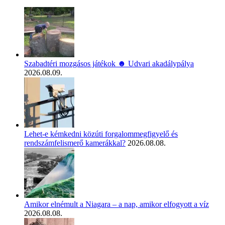
Szabadtéri mozgásos játékok ☻ Udvari akadálypálya
2026.08.09.
Lehet-e kémkedni közúti forgalommegfigyelő és
rendszámfelismerő kamerákkal?
2026.08.08.
Amikor elnémult a Niagara – a nap, amikor elfogyott a víz
2026.08.08.