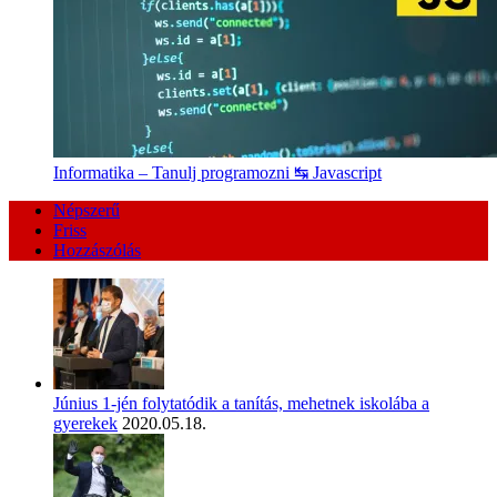
Informatika – Tanulj programozni ↹ Javascript
Népszerű
Friss
Hozzászólás
Június 1-jén folytatódik a tanítás, mehetnek iskolába a
gyerekek
2020.05.18.