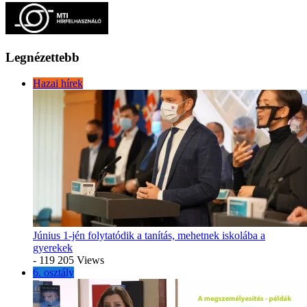
Legnézettebb
Hazai hírek
Június 1-jén folytatódik a tanítás, mehetnek iskolába a
gyerekek
- 119 205 Views
6. osztály