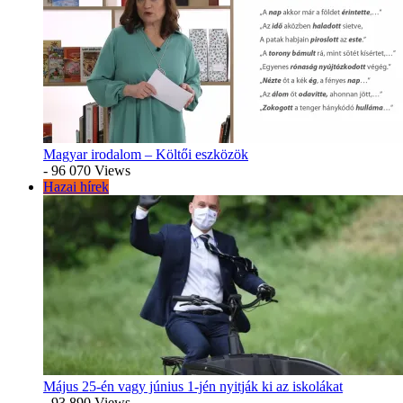
Magyar irodalom – Költői eszközök
- 96 070 Views
Hazai hírek
Május 25-én vagy június 1-jén nyitják ki az iskolákat
- 93 890 Views