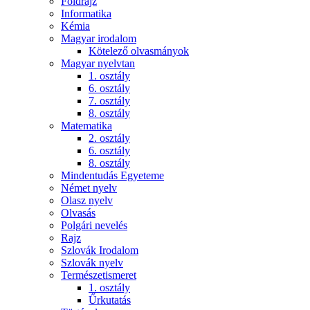
Földrajz
Informatika
Kémia
Magyar irodalom
Kötelező olvasmányok
Magyar nyelvtan
1. osztály
6. osztály
7. osztály
8. osztály
Matematika
2. osztály
6. osztály
8. osztály
Mindentudás Egyeteme
Német nyelv
Olasz nyelv
Olvasás
Polgári nevelés
Rajz
Szlovák Irodalom
Szlovák nyelv
Természetismeret
1. osztály
Űrkutatás