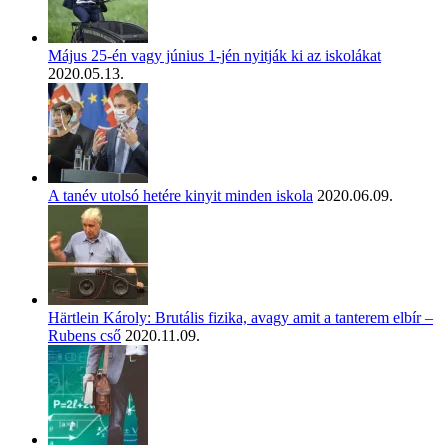
Május 25-én vagy június 1-jén nyitják ki az iskolákat
2020.05.13.
A tanév utolsó hetére kinyit minden iskola
2020.06.09.
Härtlein Károly: Brutális fizika, avagy amit a tanterem elbír –
Rubens cső
2020.11.09.