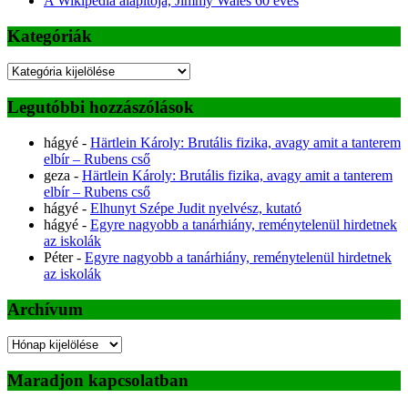
A Wikipédia alapítója, Jimmy Wales 60 éves
Kategóriák
Kategóriák
Legutóbbi hozzászólások
hágyé
-
Härtlein Károly: Brutális fizika, avagy amit a tanterem
elbír – Rubens cső
geza
-
Härtlein Károly: Brutális fizika, avagy amit a tanterem
elbír – Rubens cső
hágyé
-
Elhunyt Szépe Judit nyelvész, kutató
hágyé
-
Egyre nagyobb a tanárhiány, reménytelenül hirdetnek
az iskolák
Péter
-
Egyre nagyobb a tanárhiány, reménytelenül hirdetnek
az iskolák
Archívum
Archívum
Maradjon kapcsolatban