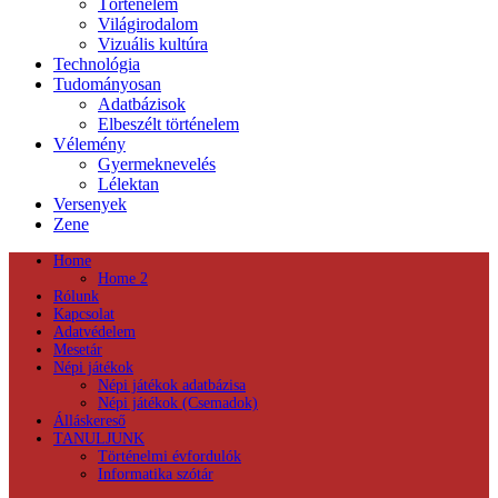
Történelem
Világirodalom
Vizuális kultúra
Technológia
Tudományosan
Adatbázisok
Elbeszélt történelem
Vélemény
Gyermeknevelés
Lélektan
Versenyek
Zene
Home
Home 2
Rólunk
Kapcsolat
Adatvédelem
Mesetár
Népi játékok
Népi játékok adatbázisa
Népi játékok (Csemadok)
Álláskereső
TANULJUNK
Történelmi évfordulók
Informatika szótár