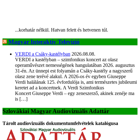
...korhatár nélkül. Hatvan felett és hetvenen túl.
Magyar Interaktív Televízió
VERDI a Csáky-kastélyban
2026.08.08.
VERDI a kastélyban – szimfonikus koncert az olasz
operaművészet nemességének hangulatában 2026. augusztus
31-én. Az ünnepi est folyamán a Csáky-kastély a nagyszerű
olasz zene terévé alakul. A 2026-os év egyben Giuseppe
Verdi halálának 125. évfordulója is, ami természetes jubileumi
keretet ad a koncertnek. A Verdi Szimfonikus
Koncert Giuseppe Verdi – egy zeneszerző, akinek zenéje ma
is […]
Szlovákiai Magyar Audiovizuális Adattár
Tárolt audiovizuális dokumentumfelvételek katalógusa