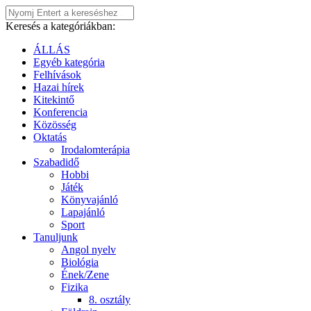
Keresés a kategóriákban:
ÁLLÁS
Egyéb kategória
Felhívások
Hazai hírek
Kitekintő
Konferencia
Közösség
Oktatás
Irodalomterápia
Szabadidő
Hobbi
Játék
Könyvajánló
Lapajánló
Sport
Tanuljunk
Angol nyelv
Biológia
Ének/Zene
Fizika
8. osztály