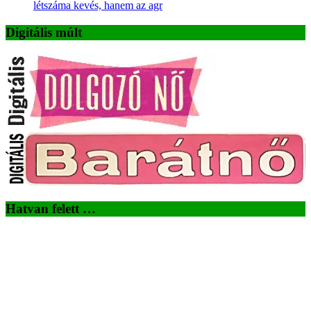
létszáma kevés, hanem az agr
Digitális múlt
Hatvan felett …