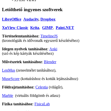
Letölthető ingyenes szoftverek
LibreOffice
Audacity
,
Dropbox
XnView Classic
Krita
,
GIMP
,
Paint.NET
Történelemtanításhoz
:
TimelineJS
(kronológiák és idővonalk egyszerű készítéséhez)
Idegen nyelvek tanításához
:
Anki
(szó és kép kártyák készítéséhez)
Művészetek tanításához
:
Blender
LenMus
(zeneelmélet tanításához),
MuseScore
(kottaíráshoz és kották lejátszásához)
Földrajztanításhoz
:
Celestia
(világűr),
Marble
(virtuális földgömb és atlasz)
Fizika tanításához
:
FisicaLab