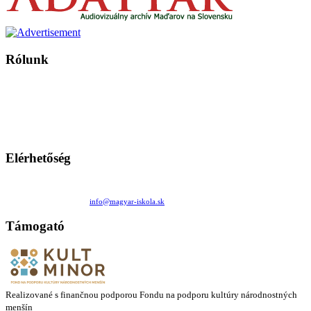
Rólunk
A Magyar Iskola a szlovákiai magyar iskolák, tanárok, szülők és
persze a diákok fóruma
Ezen az oldalon esetenként olyan írások jelennek meg, amelyek a hagyományos iskolafelfogástól eltérő
mintákat népszerűsítenek. Ennek következtében előfordulhat, hogy az idetévedő kiskorú felhasználók
látóköre gyorsabban szélesedik, mint azt a szülők esetleg szeretnék.
Elérhetőség
Családi Kör Egyesület/Združenie rod. kruhov
Medzilaborecká 17, 82101 Bratislava
+421 911 732 190 |
info@magyar-iskola.sk
Támogató
Realizované s finančnou podporou Fondu na podporu kultúry národnostných
menšín