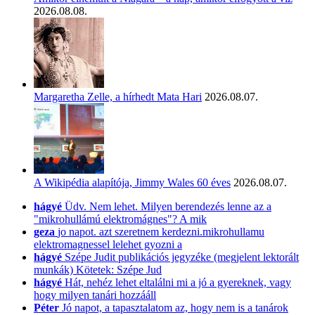
2026.08.08.
Margaretha Zelle, a hírhedt Mata Hari
2026.08.07.
A Wikipédia alapítója, Jimmy Wales 60 éves
2026.08.07.
hágyé
Üdv. Nem lehet. Milyen berendezés lenne az a
"mikrohullámú elektromágnes"? A mik
geza
jo napot. azt szeretnem kerdezni.mikrohullamu
elektromagnessel lelehet gyozni a
hágyé
Szépe Judit publikációs jegyzéke (megjelent lektorált
munkák) Kötetek: Szépe Jud
hágyé
Hát, nehéz lehet eltalálni mi a jó a gyereknek, vagy
hogy milyen tanári hozzááll
Péter
Jó napot, a tapasztalatom az, hogy nem is a tanárok