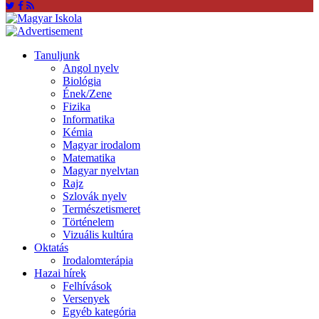
Tanuljunk
Angol nyelv
Biológia
Ének/Zene
Fizika
Informatika
Kémia
Magyar irodalom
Matematika
Magyar nyelvtan
Rajz
Szlovák nyelv
Természetismeret
Történelem
Vizuális kultúra
Oktatás
Irodalomterápia
Hazai hírek
Felhívások
Versenyek
Egyéb kategória