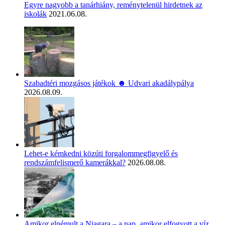
Egyre nagyobb a tanárhiány, reménytelenül hirdetnek az
iskolák
2021.06.08.
Szabadtéri mozgásos játékok ☻ Udvari akadálypálya
2026.08.09.
Lehet-e kémkedni közúti forgalommegfigyelő és
rendszámfelismerő kamerákkal?
2026.08.08.
Amikor elnémult a Niagara – a nap, amikor elfogyott a víz