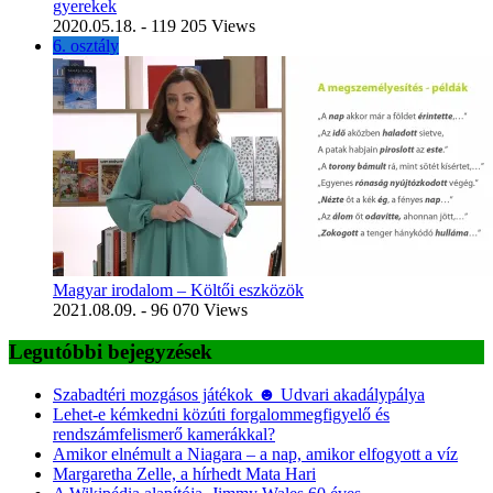
gyerekek
2020.05.18.
- 119 205 Views
6. osztály
Magyar irodalom – Költői eszközök
2021.08.09.
- 96 070 Views
Legutóbbi bejegyzések
Szabadtéri mozgásos játékok ☻ Udvari akadálypálya
Lehet-e kémkedni közúti forgalommegfigyelő és
rendszámfelismerő kamerákkal?
Amikor elnémult a Niagara – a nap, amikor elfogyott a víz
Margaretha Zelle, a hírhedt Mata Hari