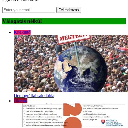
Feliratkozás
Válogatás nélkül
Kitekintő
Demográfiai sakktábla
Oktatás