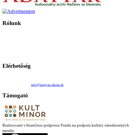
Rólunk
A Magyar Iskola a szlovákiai magyar iskolák, tanárok, szülők és
persze a diákok fóruma
Ezen az oldalon esetenként olyan írások jelennek meg, amelyek a hagyományos iskolafelfogástól eltérő
mintákat népszerűsítenek. Ennek következtében előfordulhat, hogy az idetévedő kiskorú felhasználók
látóköre gyorsabban szélesedik, mint azt a szülők esetleg szeretnék.
Elérhetőség
Családi Kör Egyesület/Združenie rod. kruhov
Medzilaborecká 17, 82101 Bratislava
+421 911 732 190 |
info@magyar-iskola.sk
Támogató
Realizované s finančnou podporou Fondu na podporu kultúry národnostných
menšín