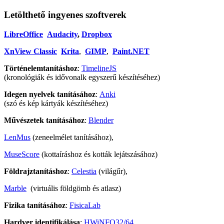
Letölthető ingyenes szoftverek
LibreOffice
Audacity
,
Dropbox
XnView Classic
Krita
,
GIMP
,
Paint.NET
Történelemtanításhoz
:
TimelineJS
(kronológiák és idővonalk egyszerű készítéséhez)
Idegen nyelvek tanításához
:
Anki
(szó és kép kártyák készítéséhez)
Művészetek tanításához
:
Blender
LenMus
(zeneelmélet tanításához),
MuseScore
(kottaíráshoz és kották lejátszásához)
Földrajztanításhoz
:
Celestia
(világűr),
Marble
(virtuális földgömb és atlasz)
Fizika tanításához
:
FisicaLab
Hardver identifikálása
:
HWiNFO32/64