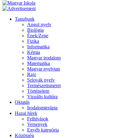
Tanuljunk
Angol nyelv
Biológia
Ének/Zene
Fizika
Informatika
Kémia
Magyar irodalom
Matematika
Magyar nyelvtan
Rajz
Szlovák nyelv
Természetismeret
Történelem
Vizuális kultúra
Oktatás
Irodalomterápia
Hazai hírek
Felhívások
Versenyek
Egyéb kategória
Közösség