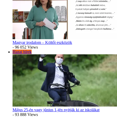
Magyar irodalom – Költői eszközök
- 96 052 Views
Hazai hírek
Május 25-én vagy június 1-jén nyitják ki az iskolákat
- 93 888 Views