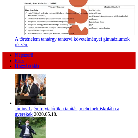
A történelem tantárgy tantervi követelményei gimnáziumok
részére
Népszerű
Friss
Hozzászólás
Június 1-jén folytatódik a tanítás, mehetnek iskolába a
gyerekek
2020.05.18.