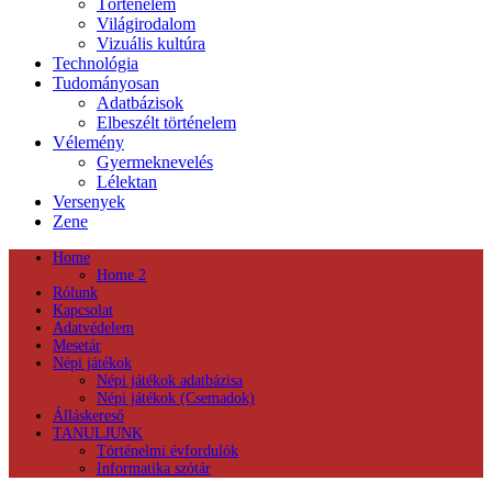
Történelem
Világirodalom
Vizuális kultúra
Technológia
Tudományosan
Adatbázisok
Elbeszélt történelem
Vélemény
Gyermeknevelés
Lélektan
Versenyek
Zene
Home
Home 2
Rólunk
Kapcsolat
Adatvédelem
Mesetár
Népi játékok
Népi játékok adatbázisa
Népi játékok (Csemadok)
Álláskereső
TANULJUNK
Történelmi évfordulók
Informatika szótár