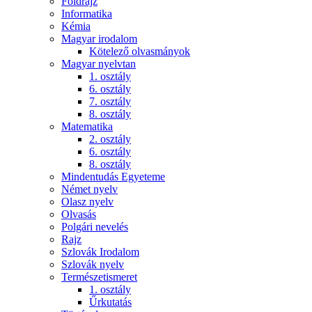
Földrajz
Informatika
Kémia
Magyar irodalom
Kötelező olvasmányok
Magyar nyelvtan
1. osztály
6. osztály
7. osztály
8. osztály
Matematika
2. osztály
6. osztály
8. osztály
Mindentudás Egyeteme
Német nyelv
Olasz nyelv
Olvasás
Polgári nevelés
Rajz
Szlovák Irodalom
Szlovák nyelv
Természetismeret
1. osztály
Űrkutatás