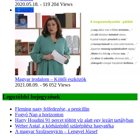
2020.05.18.
- 119 204 Views
6. osztály
Magyar irodalom – Költői eszközök
2021.08.09.
- 96 052 Views
Legutóbbi bejegyzések
Fleming nagy felfedezése, a penicillin
Fogyó Nap a horizonton
Harry Houdini 91 percet töltött víz alatt egy lezárt tartályban
Weber Antal, a kórházépítő sztárépítész hagyatéka
A magyar Szolzsenyicin – Lengyel József