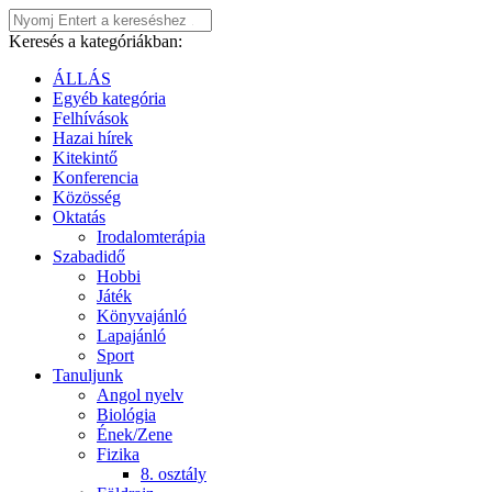
Keresés a kategóriákban:
ÁLLÁS
Egyéb kategória
Felhívások
Hazai hírek
Kitekintő
Konferencia
Közösség
Oktatás
Irodalomterápia
Szabadidő
Hobbi
Játék
Könyvajánló
Lapajánló
Sport
Tanuljunk
Angol nyelv
Biológia
Ének/Zene
Fizika
8. osztály