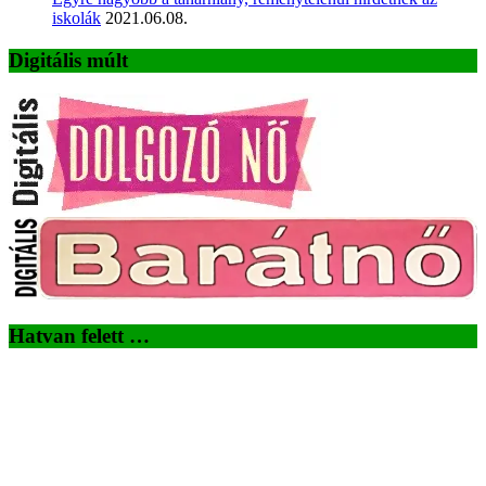
iskolák
2021.06.08.
Digitális múlt
Hatvan felett …