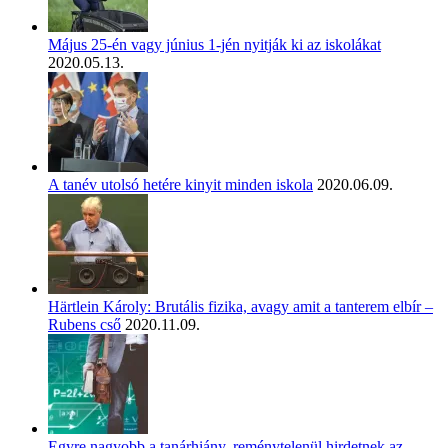
Május 25-én vagy június 1-jén nyitják ki az iskolákat
2020.05.13.
A tanév utolsó hetére kinyit minden iskola
2020.06.09.
Härtlein Károly: Brutális fizika, avagy amit a tanterem elbír –
Rubens cső
2020.11.09.
Egyre nagyobb a tanárhiány, reménytelenül hirdetnek az