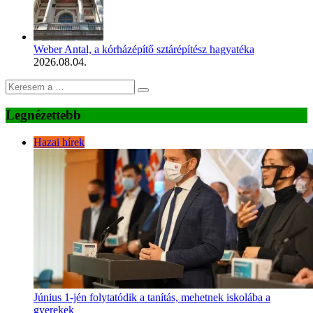
Weber Antal, a kórházépítő sztárépítész hagyatéka
2026.08.04.
Legnézettebb
Hazai hírek
Június 1-jén folytatódik a tanítás, mehetnek iskolába a
gyerekek