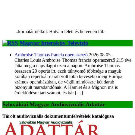
...korhatár nélkül. Hatvan felett és hetvenen túl.
Magyar Interaktív Televízió
Ambroise Thomas francia operaszerző
2026.08.05.
Charles Louis Ambroise Thomas francia operaszerző 215 éve
látta meg a napvilágot ezen a napon. Ambroise Thomas
összesen 20 operát írt, ezek túlnyomó többsége a maguk
korában repertoár darab volt több kevesebb ideig Európa
számos operaházában, de végül mindössze két darab
bizonyult maradandónak. A Hamlet és a Mignon ma is
érdeklődésre tart számot, és bár […]
Szlovákiai Magyar Audiovizuális Adattár
Tárolt audiovizuális dokumentumfelvételek katalógusa