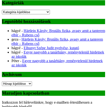
Kategóriák
Kategóriák
Legutóbbi hozzászólások
hágyé
-
Härtlein Károly: Brutális fizika, avagy amit a tanterem
elbír – Rubens cső
geza
-
Härtlein Károly: Brutális fizika, avagy amit a tanterem
elbír – Rubens cső
hágyé
-
Elhunyt Szépe Judit nyelvész, kutató
hágyé
-
Egyre nagyobb a tanárhiány, reménytelenül hirdetnek
az iskolák
Péter
-
Egyre nagyobb a tanárhiány, reménytelenül hirdetnek
az iskolák
Archívum
Archívum
Maradjon kapcsolatban
Iratkozzon fel hírlevelünkre, hogy e-mailben értesülhessen a
legfrissebb hírekről!