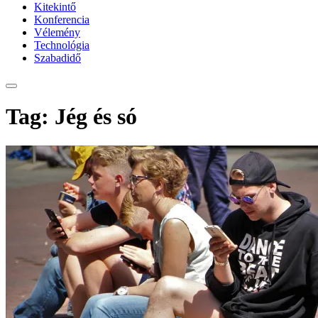
Kitekintő
Konferencia
Vélemény
Technológia
Szabadidő
Tag: Jég és só