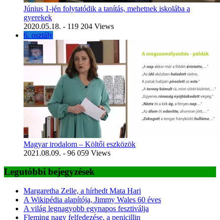
Június 1-jén folytatódik a tanítás, mehetnek iskolába a
gyerekek
2020.05.18.
- 119 204 Views
6. osztály
Magyar irodalom – Költői eszközök
2021.08.09.
- 96 059 Views
Legutóbbi bejegyzések
Margaretha Zelle, a hírhedt Mata Hari
A Wikipédia alapítója, Jimmy Wales 60 éves
A világ legnagyobb egynapos fesztiválja
Fleming nagy felfedezése, a penicillin