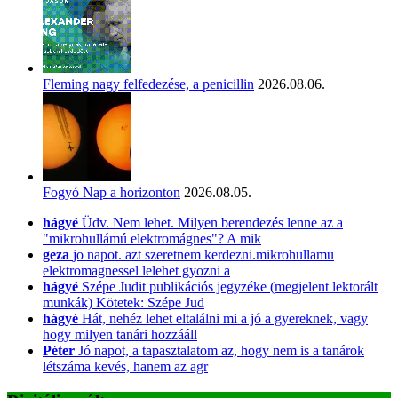
Fleming nagy felfedezése, a penicillin
2026.08.06.
Fogyó Nap a horizonton
2026.08.05.
hágyé
Üdv. Nem lehet. Milyen berendezés lenne az a
"mikrohullámú elektromágnes"? A mik
geza
jo napot. azt szeretnem kerdezni.mikrohullamu
elektromagnessel lelehet gyozni a
hágyé
Szépe Judit publikációs jegyzéke (megjelent lektorált
munkák) Kötetek: Szépe Jud
hágyé
Hát, nehéz lehet eltalálni mi a jó a gyereknek, vagy
hogy milyen tanári hozzááll
Péter
Jó napot, a tapasztalatom az, hogy nem is a tanárok
létszáma kevés, hanem az agr