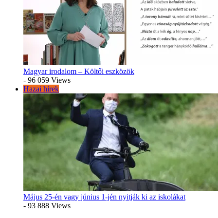
Magyar irodalom – Költői eszközök
- 96 059 Views
Hazai hírek
Május 25-én vagy június 1-jén nyitják ki az iskolákat
- 93 888 Views