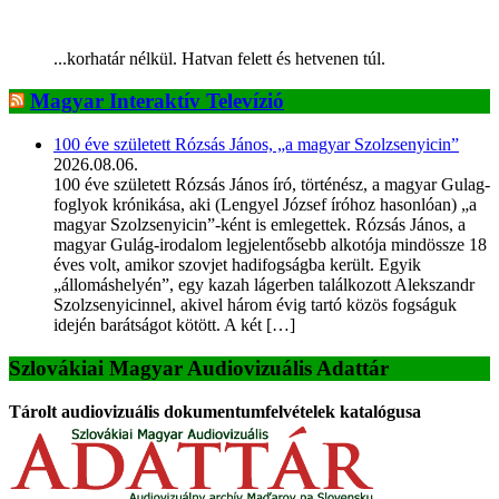
...korhatár nélkül. Hatvan felett és hetvenen túl.
Magyar Interaktív Televízió
100 éve született Rózsás János, „a magyar Szolzsenyicin”
2026.08.06.
100 éve született Rózsás János író, történész, a magyar Gulag-
foglyok krónikása, aki (Lengyel József íróhoz hasonlóan) „a
magyar Szolzsenyicin”-ként is emlegettek. Rózsás János, a
magyar Gulág-irodalom legjelentősebb alkotója mindössze 18
éves volt, amikor szovjet hadifogságba került. Egyik
„állomáshelyén”, egy kazah lágerben találkozott Alekszandr
Szolzsenyicinnel, akivel három évig tartó közös fogságuk
idején barátságot kötött. A két […]
Szlovákiai Magyar Audiovizuális Adattár
Tárolt audiovizuális dokumentumfelvételek katalógusa