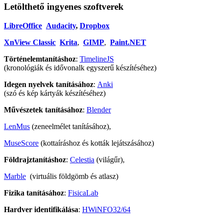
Letölthető ingyenes szoftverek
LibreOffice
Audacity
,
Dropbox
XnView Classic
Krita
,
GIMP
,
Paint.NET
Történelemtanításhoz
:
TimelineJS
(kronológiák és idővonalk egyszerű készítéséhez)
Idegen nyelvek tanításához
:
Anki
(szó és kép kártyák készítéséhez)
Művészetek tanításához
:
Blender
LenMus
(zeneelmélet tanításához),
MuseScore
(kottaíráshoz és kották lejátszásához)
Földrajztanításhoz
:
Celestia
(világűr),
Marble
(virtuális földgömb és atlasz)
Fizika tanításához
:
FisicaLab
Hardver identifikálása
:
HWiNFO32/64