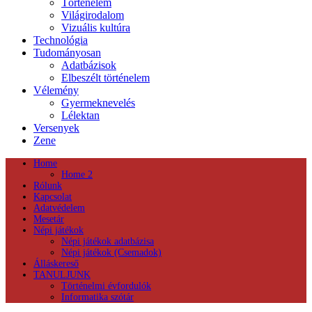
Történelem
Világirodalom
Vizuális kultúra
Technológia
Tudományosan
Adatbázisok
Elbeszélt történelem
Vélemény
Gyermeknevelés
Lélektan
Versenyek
Zene
Home
Home 2
Rólunk
Kapcsolat
Adatvédelem
Mesetár
Népi játékok
Népi játékok adatbázisa
Népi játékok (Csemadok)
Álláskereső
TANULJUNK
Történelmi évfordulók
Informatika szótár