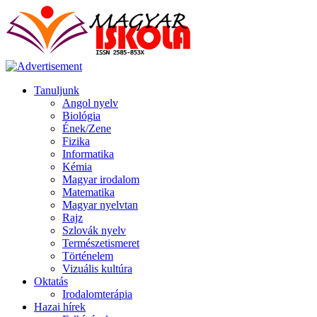
Tanuljunk
Angol nyelv
Biológia
Ének/Zene
Fizika
Informatika
Kémia
Magyar irodalom
Matematika
Magyar nyelvtan
Rajz
Szlovák nyelv
Természetismeret
Történelem
Vizuális kultúra
Oktatás
Irodalomterápia
Hazai hírek