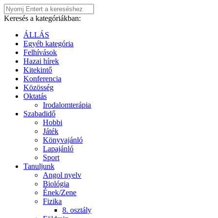
Keresés a kategóriákban:
ÁLLÁS
Egyéb kategória
Felhívások
Hazai hírek
Kitekintő
Konferencia
Közösség
Oktatás
Irodalomterápia
Szabadidő
Hobbi
Játék
Könyvajánló
Lapajánló
Sport
Tanuljunk
Angol nyelv
Biológia
Ének/Zene
Fizika
8. osztály