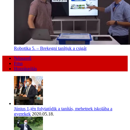
Robotika 5. – Brekegni tanítjuk a csigát
Népszerű
Friss
Hozzászólás
Június 1-jén folytatódik a tanítás, mehetnek iskolába a
gyerekek
2020.05.18.