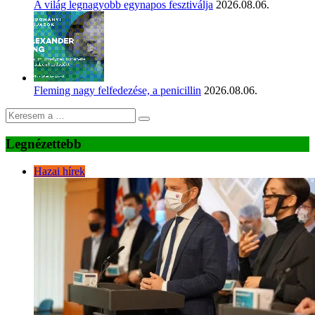
A világ legnagyobb egynapos fesztiválja
2026.08.06.
Fleming nagy felfedezése, a penicillin
2026.08.06.
Legnézettebb
Hazai hírek