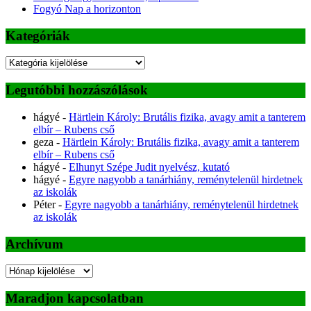
Fogyó Nap a horizonton
Kategóriák
Kategóriák
Legutóbbi hozzászólások
hágyé
-
Härtlein Károly: Brutális fizika, avagy amit a tanterem
elbír – Rubens cső
geza
-
Härtlein Károly: Brutális fizika, avagy amit a tanterem
elbír – Rubens cső
hágyé
-
Elhunyt Szépe Judit nyelvész, kutató
hágyé
-
Egyre nagyobb a tanárhiány, reménytelenül hirdetnek
az iskolák
Péter
-
Egyre nagyobb a tanárhiány, reménytelenül hirdetnek
az iskolák
Archívum
Archívum
Maradjon kapcsolatban