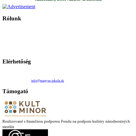
Rólunk
A Magyar Iskola a szlovákiai magyar iskolák, tanárok, szülők és
persze a diákok fóruma
Ezen az oldalon esetenként olyan írások jelennek meg, amelyek a hagyományos iskolafelfogástól eltérő
mintákat népszerűsítenek. Ennek következtében előfordulhat, hogy az idetévedő kiskorú felhasználók
látóköre gyorsabban szélesedik, mint azt a szülők esetleg szeretnék.
Elérhetőség
Családi Kör Egyesület/Združenie rod. kruhov
Medzilaborecká 17, 82101 Bratislava
+421 911 732 190 |
info@magyar-iskola.sk
Támogató
Realizované s finančnou podporou Fondu na podporu kultúry národnostných
menšín