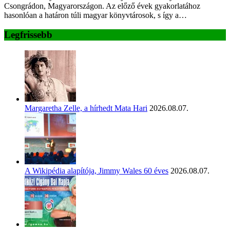
Csongrádon, Magyarországon. Az előző évek gyakorlatához
hasonlóan a határon túli magyar könyvtárosok, s így a…
Legfrissebb
Margaretha Zelle, a hírhedt Mata Hari
2026.08.07.
A Wikipédia alapítója, Jimmy Wales 60 éves
2026.08.07.