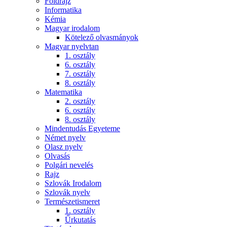
Földrajz
Informatika
Kémia
Magyar irodalom
Kötelező olvasmányok
Magyar nyelvtan
1. osztály
6. osztály
7. osztály
8. osztály
Matematika
2. osztály
6. osztály
8. osztály
Mindentudás Egyeteme
Német nyelv
Olasz nyelv
Olvasás
Polgári nevelés
Rajz
Szlovák Irodalom
Szlovák nyelv
Természetismeret
1. osztály
Űrkutatás