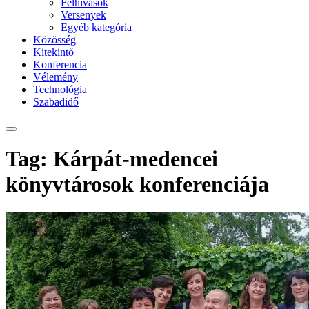
Felhívások
Versenyek
Egyéb kategória
Közösség
Kitekintő
Konferencia
Vélemény
Technológia
Szabadidő
Tag: Kárpát-medencei
könyvtárosok konferenciája