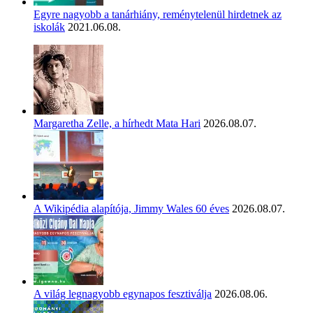
Egyre nagyobb a tanárhiány, reménytelenül hirdetnek az
iskolák
2021.06.08.
Margaretha Zelle, a hírhedt Mata Hari
2026.08.07.
A Wikipédia alapítója, Jimmy Wales 60 éves
2026.08.07.
A világ legnagyobb egynapos fesztiválja
2026.08.06.