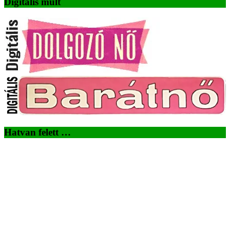
Digitális múlt
Hatvan felett …