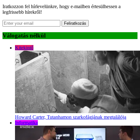
Iratkozzon fel hírlevelünkre, hogy e-mailben értesülhessen a
legfrissebb hírekről!
Feliratkozás
Válogatás nélkül
Kitekintő
Howard Carter, Tutanhamon szarkofágjának megtalálója
Informatika