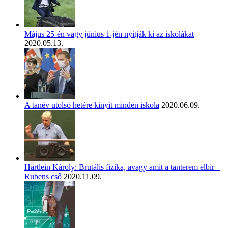
Május 25-én vagy június 1-jén nyitják ki az iskolákat
2020.05.13.
A tanév utolsó hetére kinyit minden iskola
2020.06.09.
Härtlein Károly: Brutális fizika, avagy amit a tanterem elbír –
Rubens cső
2020.11.09.