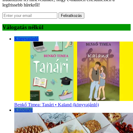
legfrissebb hírekről!
Feliratkozás
Válogatás nélkül
Könyvajánló
Benkő Timea: Tanári • Kaland (könyvajánló)
Közösség