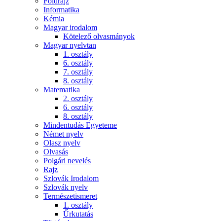
Földrajz
Informatika
Kémia
Magyar irodalom
Kötelező olvasmányok
Magyar nyelvtan
1. osztály
6. osztály
7. osztály
8. osztály
Matematika
2. osztály
6. osztály
8. osztály
Mindentudás Egyeteme
Német nyelv
Olasz nyelv
Olvasás
Polgári nevelés
Rajz
Szlovák Irodalom
Szlovák nyelv
Természetismeret
1. osztály
Űrkutatás