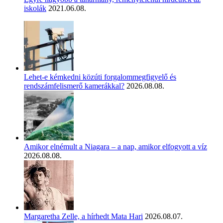
iskolák
2021.06.08.
Lehet-e kémkedni közúti forgalommegfigyelő és
rendszámfelismerő kamerákkal?
2026.08.08.
Amikor elnémult a Niagara – a nap, amikor elfogyott a víz
2026.08.08.
Margaretha Zelle, a hírhedt Mata Hari
2026.08.07.