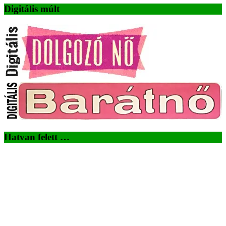
Digitális múlt
Hatvan felett …