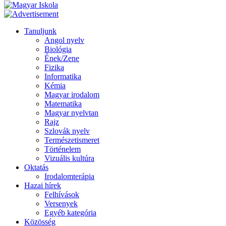
Tanuljunk
Angol nyelv
Biológia
Ének/Zene
Fizika
Informatika
Kémia
Magyar irodalom
Matematika
Magyar nyelvtan
Rajz
Szlovák nyelv
Természetismeret
Történelem
Vizuális kultúra
Oktatás
Irodalomterápia
Hazai hírek
Felhívások
Versenyek
Egyéb kategória
Közösség