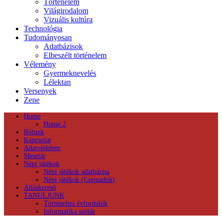
Történelem
Világirodalom
Vizuális kultúra
Technológia
Tudományosan
Adatbázisok
Elbeszélt történelem
Vélemény
Gyermeknevelés
Lélektan
Versenyek
Zene
Home
Home 2
Rólunk
Kapcsolat
Adatvédelem
Mesetár
Népi játékok
Népi játékok adatbázisa
Népi játékok (Csemadok)
Álláskereső
TANULJUNK
Történelmi évfordulók
Informatika szótár