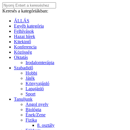
Keresés a kategóriákban:
ÁLLÁS
Egyéb kategória
Felhívások
Hazai hírek
Kitekintő
Konferencia
Közösség
Oktatás
Irodalomterápia
Szabadidő
Hobbi
Játék
Könyvajánló
Lapajánló
Sport
Tanuljunk
Angol nyelv
Biológia
Ének/Zene
Fizika
8. osztály