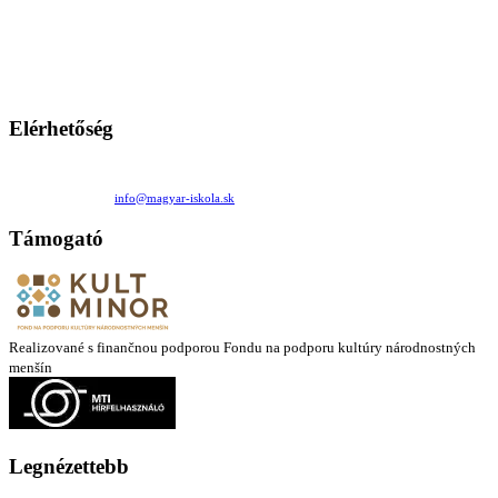
A Magyar Iskola a szlovákiai magyar iskolák, tanárok, szülők és
persze a diákok fóruma
Ezen az oldalon esetenként olyan írások jelennek meg, amelyek a hagyományos iskolafelfogástól eltérő
mintákat népszerűsítenek. Ennek következtében előfordulhat, hogy az idetévedő kiskorú felhasználók
látóköre gyorsabban szélesedik, mint azt a szülők esetleg szeretnék.
Elérhetőség
Családi Kör Egyesület/Združenie rod. kruhov
Medzilaborecká 17, 82101 Bratislava
+421 911 732 190 |
info@magyar-iskola.sk
Támogató
Realizované s finančnou podporou Fondu na podporu kultúry národnostných
menšín
Legnézettebb