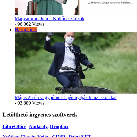
Magyar irodalom – Költői eszközök
- 96 062 Views
Hazai hírek
Május 25-én vagy június 1-jén nyitják ki az iskolákat
- 93 889 Views
Letölthető ingyenes szoftverek
LibreOffice
Audacity
,
Dropbox
XnView Classic
Krita
,
GIMP
,
Paint.NET