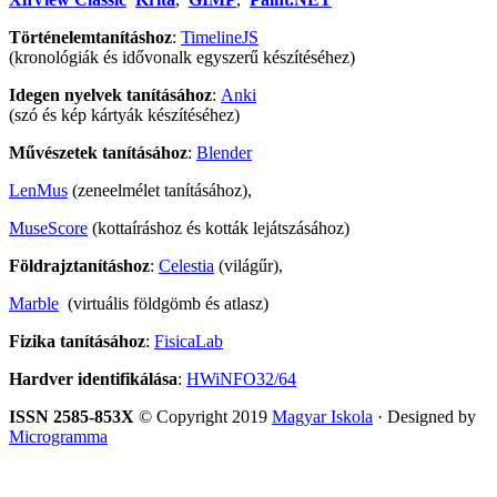
Történelemtanításhoz
:
TimelineJS
(kronológiák és idővonalk egyszerű készítéséhez)
Idegen nyelvek tanításához
:
Anki
(szó és kép kártyák készítéséhez)
Művészetek tanításához
:
Blender
LenMus
(zeneelmélet tanításához),
MuseScore
(kottaíráshoz és kották lejátszásához)
Földrajztanításhoz
:
Celestia
(világűr),
Marble
(virtuális földgömb és atlasz)
Fizika tanításához
:
FisicaLab
Hardver identifikálása
:
HWiNFO32/64
ISSN 2585-853X
© Copyright 2019
Magyar Iskola
· Designed by
Microgramma