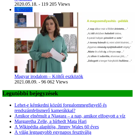
2020.05.18.
- 119 205 Views
6. osztály
Magyar irodalom – Költői eszközök
2021.08.09.
- 96 062 Views
Legutóbbi bejegyzések
Lehet-e kémkedni közúti forgalommegfigyelő és
rendszámfelismerő kamerákkal?
Amikor elnémult a Niagara – a nap, amikor elfogyott a víz
Margaretha Zelle, a hírhedt Mata Hari
A Wikipédia alapítója, Jimmy Wales 60 éves
A világ legnagyobb egynapos fesztiválja