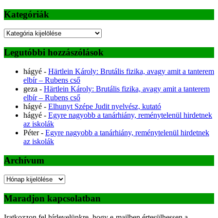
Kategóriák
Kategóriák
Legutóbbi hozzászólások
hágyé
-
Härtlein Károly: Brutális fizika, avagy amit a tanterem
elbír – Rubens cső
geza
-
Härtlein Károly: Brutális fizika, avagy amit a tanterem
elbír – Rubens cső
hágyé
-
Elhunyt Szépe Judit nyelvész, kutató
hágyé
-
Egyre nagyobb a tanárhiány, reménytelenül hirdetnek
az iskolák
Péter
-
Egyre nagyobb a tanárhiány, reménytelenül hirdetnek
az iskolák
Archívum
Archívum
Maradjon kapcsolatban
Iratkozzon fel hírlevelünkre, hogy e-mailben értesülhessen a