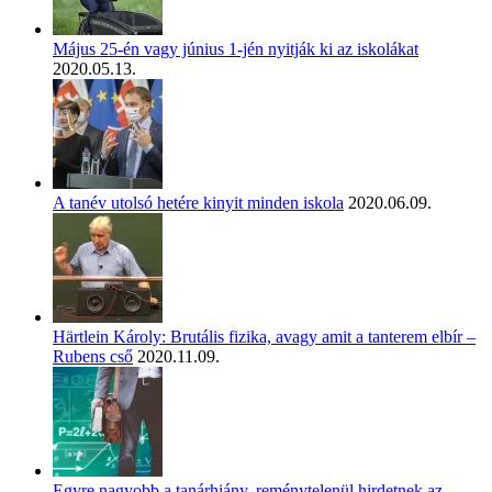
Május 25-én vagy június 1-jén nyitják ki az iskolákat
2020.05.13.
A tanév utolsó hetére kinyit minden iskola
2020.06.09.
Härtlein Károly: Brutális fizika, avagy amit a tanterem elbír –
Rubens cső
2020.11.09.
Egyre nagyobb a tanárhiány, reménytelenül hirdetnek az