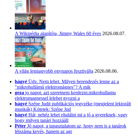
A Wikipédia alapítója, Jimmy Wales 60 éves
2026.08.07.
A világ legnagyobb egynapos fesztiválja
2026.08.06.
hágyé
Üdv. Nem lehet. Milyen berendezés lenne az a
"mikrohullámú elektromágnes"? A mik
geza
jo napot. azt szeretnem kerdezni.mikrohullamu
elektromagnessel lelehet gyozni a
hágyé
Szépe Judit publikációs jegyzéke (megjelent lektorált
munkák) Kötetek: Szépe Jud
hágyé
Hát, nehéz lehet eltalálni mi a jó a gyereknek, vagy
hogy milyen tanári hozzááll
Péter
Jó napot, a tapasztalatom az, hogy nem is a tanárok
létszáma kevés, hanem az agr