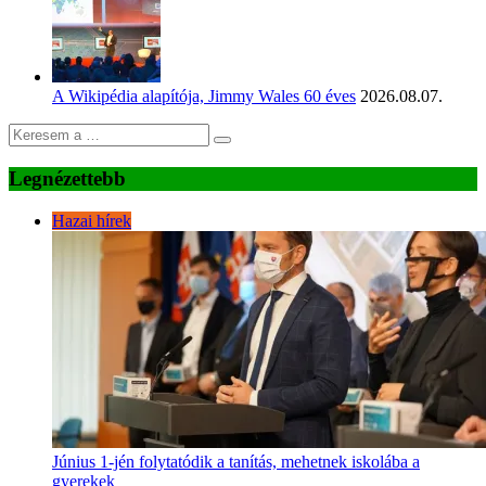
A Wikipédia alapítója, Jimmy Wales 60 éves
2026.08.07.
Legnézettebb
Hazai hírek
Június 1-jén folytatódik a tanítás, mehetnek iskolába a
gyerekek