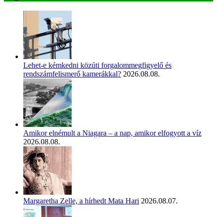
Lehet-e kémkedni közúti forgalommegfigyelő és
rendszámfelismerő kamerákkal?
2026.08.08.
Amikor elnémult a Niagara – a nap, amikor elfogyott a víz
2026.08.08.
Margaretha Zelle, a hírhedt Mata Hari
2026.08.07.