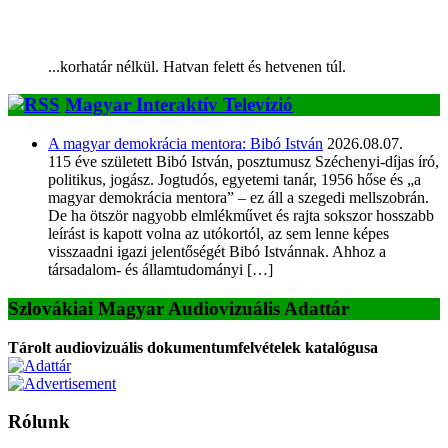
...korhatár nélkül. Hatvan felett és hetvenen túl.
Magyar Interaktív Televízió
A magyar demokrácia mentora: Bibó István
2026.08.07.
115 éve született Bibó István, posztumusz Széchenyi-díjas író,
politikus, jogász. Jogtudós, egyetemi tanár, 1956 hőse és „a
magyar demokrácia mentora” – ez áll a szegedi mellszobrán.
De ha ötször nagyobb elmlékművet és rajta sokszor hosszabb
leírást is kapott volna az utókortól, az sem lenne képes
visszaadni igazi jelentőségét Bibó Istvánnak. Ahhoz a
társadalom- és államtudományi […]
Szlovákiai Magyar Audiovizuális Adattár
Tárolt audiovizuális dokumentumfelvételek katalógusa
Rólunk