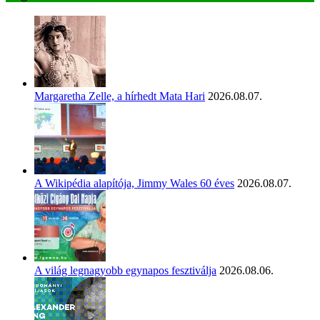
Margaretha Zelle, a hírhedt Mata Hari
2026.08.07.
A Wikipédia alapítója, Jimmy Wales 60 éves
2026.08.07.
A világ legnagyobb egynapos fesztiválja
2026.08.06.