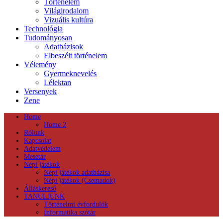
Történelem
Világirodalom
Vizuális kultúra
Technológia
Tudományosan
Adatbázisok
Elbeszélt történelem
Vélemény
Gyermeknevelés
Lélektan
Versenyek
Zene
Home
Home 2
Rólunk
Kapcsolat
Adatvédelem
Mesetár
Népi játékok
Népi játékok adatbázisa
Népi játékok (Csemadok)
Álláskereső
TANULJUNK
Történelmi évfordulók
Informatika szótár