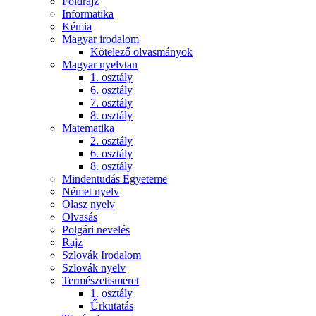
Földrajz
Informatika
Kémia
Magyar irodalom
Kötelező olvasmányok
Magyar nyelvtan
1. osztály
6. osztály
7. osztály
8. osztály
Matematika
2. osztály
6. osztály
8. osztály
Mindentudás Egyeteme
Német nyelv
Olasz nyelv
Olvasás
Polgári nevelés
Rajz
Szlovák Irodalom
Szlovák nyelv
Természetismeret
1. osztály
Űrkutatás