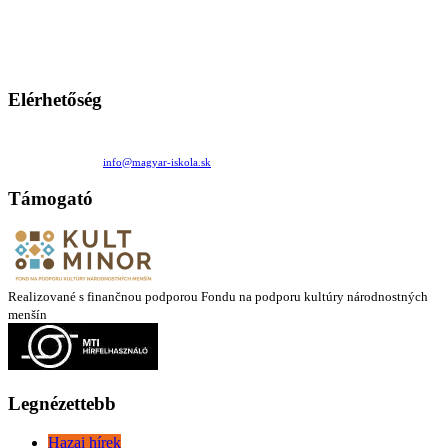
persze a diákok fóruma
Ezen az oldalon esetenként olyan írások jelennek meg, amelyek a hagyományos iskolafelfogástól eltérő
mintákat népszerűsítenek. Ennek következtében előfordulhat, hogy az idetévedő kiskorú felhasználók
látóköre gyorsabban szélesedik, mint azt a szülők esetleg szeretnék.
Elérhetőség
Családi Kör Egyesület/Združenie rod. kruhov
Medzilaborecká 17, 82101 Bratislava
+421 911 732 190 |
info@magyar-iskola.sk
Támogató
Realizované s finančnou podporou Fondu na podporu kultúry národnostných
menšín
Legnézettebb
Hazai hírek