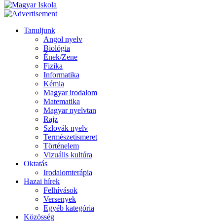
Tanuljunk
Angol nyelv
Biológia
Ének/Zene
Fizika
Informatika
Kémia
Magyar irodalom
Matematika
Magyar nyelvtan
Rajz
Szlovák nyelv
Természetismeret
Történelem
Vizuális kultúra
Oktatás
Irodalomterápia
Hazai hírek
Felhívások
Versenyek
Egyéb kategória
Közösség