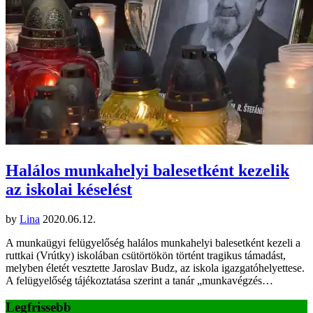
Halálos munkahelyi balesetként kezelik
az iskolai késelést
by
Lina
2020.06.12.
A munkaügyi felügyelőség halálos munkahelyi balesetként kezeli a
ruttkai (Vrútky) iskolában csütörtökön történt tragikus támadást,
melyben életét vesztette Jaroslav Budz, az iskola igazgatóhelyettese.
A felügyelőség tájékoztatása szerint a tanár „munkavégzés…
Legfrissebb