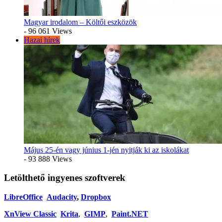
Magyar irodalom – Költői eszközök
- 96 061 Views
Hazai hírek
Május 25-én vagy június 1-jén nyitják ki az iskolákat
- 93 888 Views
Letölthető ingyenes szoftverek
LibreOffice
Audacity
,
Dropbox
XnView Classic
Krita
,
GIMP
,
Paint.NET