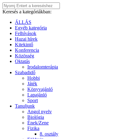
Keresés a kategóriákban:
ÁLLÁS
Egyéb kategória
Felhívások
Hazai hírek
Kitekintő
Konferencia
Közösség
Oktatás
Irodalomterápia
Szabadidő
Hobbi
Játék
Könyvajánló
Lapajánló
Sport
Tanuljunk
Angol nyelv
Biológia
Ének/Zene
Fizika
8. osztály