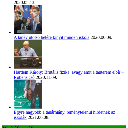
2020.05.13.
A tanév utolsó hetére kinyit minden iskola
2020.06.09.
Härtlein Károly: Brutális fizika, avagy amit a tanterem elbír –
Rubens cső
2020.11.09.
Egyre nagyobb a tanárhiány, reménytelenül hirdetnek az
iskolák
2021.06.08.