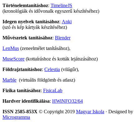
Történelemtanításhoz
:
TimelineJS
(kronológiák és idővonalk egyszerű készítéséhez)
Idegen nyelvek tanításához
:
Anki
(szó és kép kártyák készítéséhez)
Művészetek tanításához
:
Blender
LenMus
(zeneelmélet tanításához),
MuseScore
(kottaíráshoz és kották lejátszásához)
Földrajztanításhoz
:
Celestia
(világűr),
Marble
(virtuális földgömb és atlasz)
Fizika tanításához
:
FisicaLab
Hardver identifikálása
:
HWiNFO32/64
ISSN 2585-853X
© Copyright 2019
Magyar Iskola
· Designed by
Microgramma