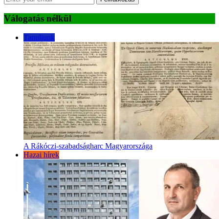
Válogatás nélkül
Tanuljunk
A Rákóczi-szabadságharc Magyarországa
Hazai hírek