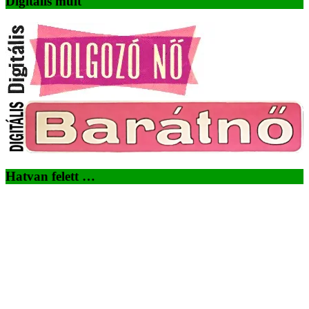
Digitális múlt
Hatvan felett …