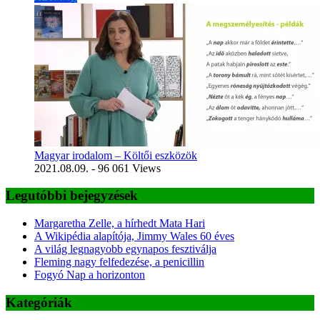
Magyar irodalom – Költői eszközök
2021.08.09.
- 96 061 Views
Legutóbbi bejegyzések
Margaretha Zelle, a hírhedt Mata Hari
A Wikipédia alapítója, Jimmy Wales 60 éves
A világ legnagyobb egynapos fesztiválja
Fleming nagy felfedezése, a penicillin
Fogyó Nap a horizonton
Kategóriák