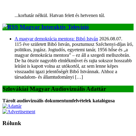
...korhatár nélkül. Hatvan felett és hetvenen túl.
Magyar Interaktív Televízió
A magyar demokrácia mentora: Bibó István
2026.08.07.
115 éve született Bibó István, posztumusz Széchenyi-díjas író,
politikus, jogász. Jogtudós, egyetemi tanár, 1956 hőse és „a
magyar demokrácia mentora” – ez áll a szegedi mellszobrán.
De ha ötször nagyobb elmlékművet és rajta sokszor hosszabb
leírást is kapott volna az utókortól, az sem lenne képes
visszaadni igazi jelentőségét Bibó Istvánnak. Ahhoz a
társadalom- és államtudományi […]
Szlovákiai Magyar Audiovizuális Adattár
Tárolt audiovizuális dokumentumfelvételek katalógusa
Rólunk
A Magyar Iskola a szlovákiai magyar iskolák, tanárok, szülők és