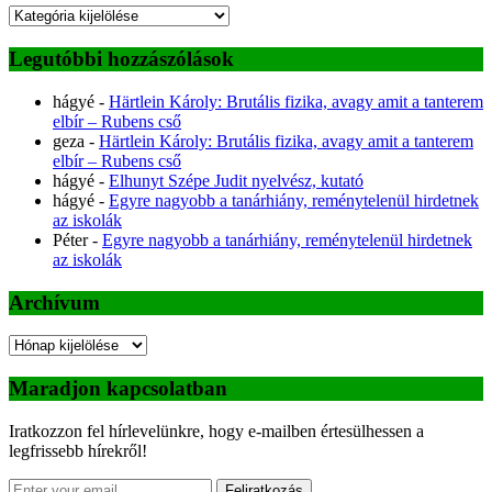
Kategóriák
Legutóbbi hozzászólások
hágyé
-
Härtlein Károly: Brutális fizika, avagy amit a tanterem
elbír – Rubens cső
geza
-
Härtlein Károly: Brutális fizika, avagy amit a tanterem
elbír – Rubens cső
hágyé
-
Elhunyt Szépe Judit nyelvész, kutató
hágyé
-
Egyre nagyobb a tanárhiány, reménytelenül hirdetnek
az iskolák
Péter
-
Egyre nagyobb a tanárhiány, reménytelenül hirdetnek
az iskolák
Archívum
Archívum
Maradjon kapcsolatban
Iratkozzon fel hírlevelünkre, hogy e-mailben értesülhessen a
legfrissebb hírekről!
Feliratkozás