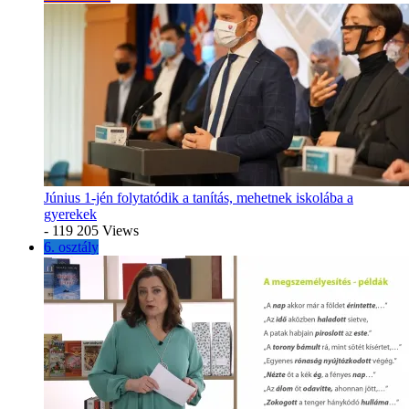
Június 1-jén folytatódik a tanítás, mehetnek iskolába a
gyerekek
- 119 205 Views
6. osztály