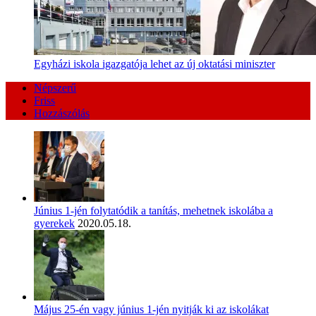
Egyházi iskola igazgatója lehet az új oktatási miniszter
Népszerű
Friss
Hozzászólás
Június 1-jén folytatódik a tanítás, mehetnek iskolába a
gyerekek
2020.05.18.
Május 25-én vagy június 1-jén nyitják ki az iskolákat