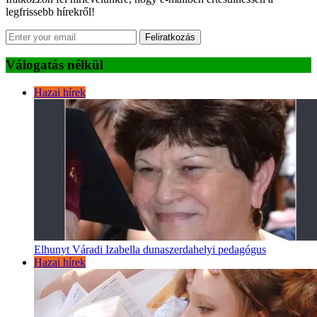
legfrissebb hírekről!
Feliratkozás
Válogatás nélkül
Hazai hírek
Elhunyt Váradi Izabella dunaszerdahelyi pedagógus
Hazai hírek