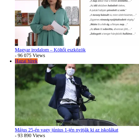
Magyar irodalom – Költői eszközök
- 96 075 Views
Hazai hírek
Május 25-én vagy június 1-jén nyitják ki az iskolákat
- 93 890 Views