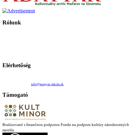
Rólunk
A Magyar Iskola a szlovákiai magyar iskolák, tanárok, szülők és
persze a diákok fóruma
Ezen az oldalon esetenként olyan írások jelennek meg, amelyek a hagyományos iskolafelfogástól eltérő
mintákat népszerűsítenek. Ennek következtében előfordulhat, hogy az idetévedő kiskorú felhasználók
látóköre gyorsabban szélesedik, mint azt a szülők esetleg szeretnék.
Elérhetőség
Családi Kör Egyesület/Združenie rod. kruhov
Medzilaborecká 17, 82101 Bratislava
+421 911 732 190 |
info@magyar-iskola.sk
Támogató
Realizované s finančnou podporou Fondu na podporu kultúry národnostných
menšín