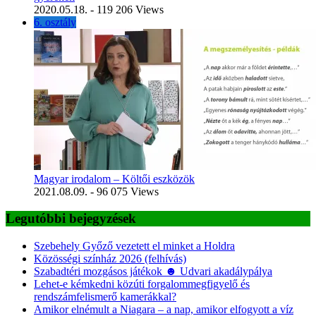
2020.05.18.
- 119 206 Views
6. osztály
Magyar irodalom – Költői eszközök
2021.08.09.
- 96 075 Views
Legutóbbi bejegyzések
Szebehely Győző vezetett el minket a Holdra
Közösségi színház 2026 (felhívás)
Szabadtéri mozgásos játékok ☻ Udvari akadálypálya
Lehet-e kémkedni közúti forgalommegfigyelő és
rendszámfelismerő kamerákkal?
Amikor elnémult a Niagara – a nap, amikor elfogyott a víz