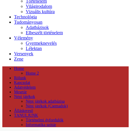
Történelem
Világirodalom
Vizuális kultúra
Technológia
Tudományosan
Adatbázisok
Elbeszélt történelem
Vélemény
Gyermeknevelés
Lélektan
Versenyek
Zene
Home
Home 2
Rólunk
Kapcsolat
Adatvédelem
Mesetár
Népi játékok
Népi játékok adatbázisa
Népi játékok (Csemadok)
Álláskereső
TANULJUNK
Történelmi évfordulók
Informatika szótár