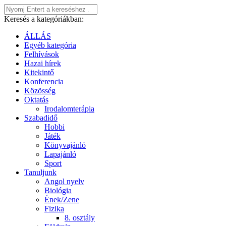
Keresés a kategóriákban:
ÁLLÁS
Egyéb kategória
Felhívások
Hazai hírek
Kitekintő
Konferencia
Közösség
Oktatás
Irodalomterápia
Szabadidő
Hobbi
Játék
Könyvajánló
Lapajánló
Sport
Tanuljunk
Angol nyelv
Biológia
Ének/Zene
Fizika
8. osztály