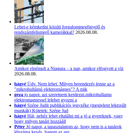
Lehet-e kémkedni közúti forgalommegfigyelő és
rendszámfelismerő kamerákkal?
2026.08.08.
Amikor elnémult a Niagara – a nap, amikor elfogyott a víz
2026.08.08.
hágyé
Üdv. Nem lehet. Milyen berendezés lenne az a
"mikrohullámú elektromágnes"? A mik
geza
jo napot. azt szeretnem kerdezni.mikrohullamu
elektromagnessel lelehet gyozni a
hágyé
Szépe Judit publikációs jegyzéke (megjelent lektorált
munkák) Kötetek: Szépe Jud
hágyé
Hát, nehéz lehet eltalálni mi a jó a gyereknek, vagy
hogy milyen tanári hozzááll
Péter
Jó napot, a tapasztalatom az, hogy nem is a tanárok
létszáma kevés, hanem az agr