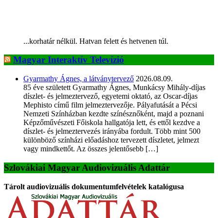
...korhatár nélkül. Hatvan felett és hetvenen túl.
Magyar Interaktív Televízió
Gyarmathy Ágnes, a látványtervező
2026.08.09.
85 éve született Gyarmathy Ágnes, Munkácsy Mihály-díjas
díszlet- és jelmeztervező, egyetemi oktató, az Oscar-díjas
Mephisto című film jelmeztervezője. Pályafutását a Pécsi
Nemzeti Színházban kezdte színésznőként, majd a poznani
Képzőművészeti Főiskola hallgatója lett, és ettől kezdve a
díszlet- és jelmeztervezés irányába fordult. Több mint 500
különböző színházi előadáshoz tervezett díszletet, jelmezt
vagy mindkettőt. Az összes jelentősebb […]
Szlovákiai Magyar Audiovizuális Adattár
Tárolt audiovizuális dokumentumfelvételek katalógusa