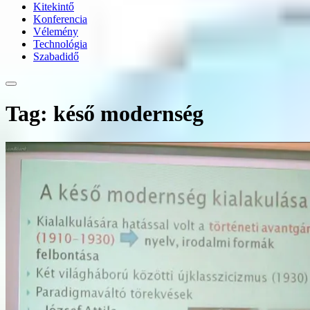
Kitekintő
Konferencia
Vélemény
Technológia
Szabadidő
Tag: késő modernség