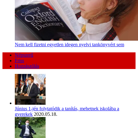
Nem kell fizetni egyetlen idegen nyelvi tankönyvért sem
Népszerű
Friss
Hozzászólás
Június 1-jén folytatódik a tanítás, mehetnek iskolába a
gyerekek
2020.05.18.