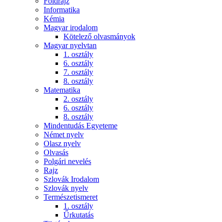
Földrajz
Informatika
Kémia
Magyar irodalom
Kötelező olvasmányok
Magyar nyelvtan
1. osztály
6. osztály
7. osztály
8. osztály
Matematika
2. osztály
6. osztály
8. osztály
Mindentudás Egyeteme
Német nyelv
Olasz nyelv
Olvasás
Polgári nevelés
Rajz
Szlovák Irodalom
Szlovák nyelv
Természetismeret
1. osztály
Űrkutatás