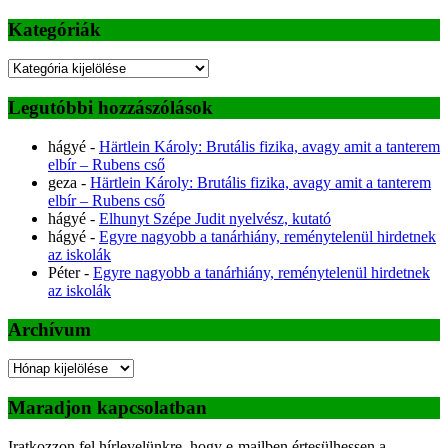
Kategóriák
Kategóriák
Legutóbbi hozzászólások
hágyé
-
Härtlein Károly: Brutális fizika, avagy amit a tanterem
elbír – Rubens cső
geza
-
Härtlein Károly: Brutális fizika, avagy amit a tanterem
elbír – Rubens cső
hágyé
-
Elhunyt Szépe Judit nyelvész, kutató
hágyé
-
Egyre nagyobb a tanárhiány, reménytelenül hirdetnek
az iskolák
Péter
-
Egyre nagyobb a tanárhiány, reménytelenül hirdetnek
az iskolák
Archívum
Archívum
Maradjon kapcsolatban
Iratkozzon fel hírlevelünkre, hogy e-mailben értesülhessen a