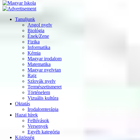
Tanuljunk
Angol nyelv
Biológia
Ének/Zene
Fizika
Informatika
Kémia
Magyar irodalom
Matematika
Magyar nyelvtan
Rajz
Szlovák nyelv
Természetismeret
Történelem
Vizuális kultúra
Oktatás
Irodalomterápia
Hazai hírek
Felhívások
Versenyek
Egyéb kategória
Közösség