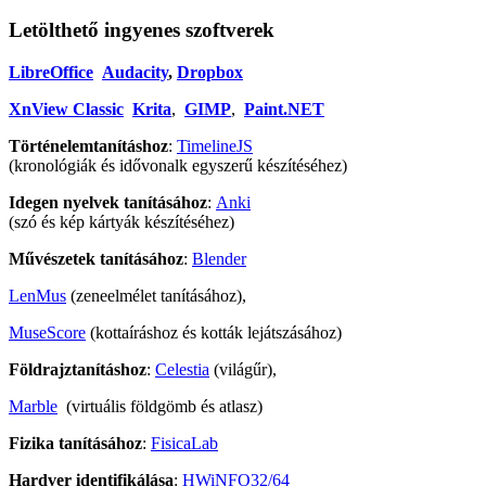
Letölthető ingyenes szoftverek
LibreOffice
Audacity
,
Dropbox
XnView Classic
Krita
,
GIMP
,
Paint.NET
Történelemtanításhoz
:
TimelineJS
(kronológiák és idővonalk egyszerű készítéséhez)
Idegen nyelvek tanításához
:
Anki
(szó és kép kártyák készítéséhez)
Művészetek tanításához
:
Blender
LenMus
(zeneelmélet tanításához),
MuseScore
(kottaíráshoz és kották lejátszásához)
Földrajztanításhoz
:
Celestia
(világűr),
Marble
(virtuális földgömb és atlasz)
Fizika tanításához
:
FisicaLab
Hardver identifikálása
:
HWiNFO32/64