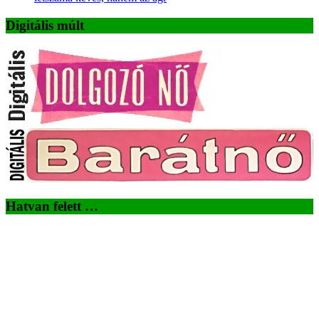
Digitális múlt
Hatvan felett …