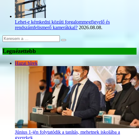
Lehet-e kémkedni közúti forgalommegfigyelő és
rendszámfelismerő kamerákkal?
2026.08.08.
Legnézettebb
Hazai hírek
Június 1-jén folytatódik a tanítás, mehetnek iskolába a
gyerekek