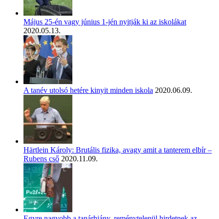
Május 25-én vagy június 1-jén nyitják ki az iskolákat
2020.05.13.
A tanév utolsó hetére kinyit minden iskola
2020.06.09.
Härtlein Károly: Brutális fizika, avagy amit a tanterem elbír –
Rubens cső
2020.11.09.
Egyre nagyobb a tanárhiány, reménytelenül hirdetnek az