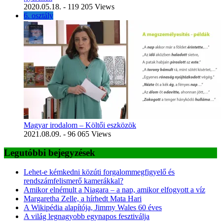
2020.05.18.
- 119 205 Views
6. osztály
Magyar irodalom – Költői eszközök
2021.08.09.
- 96 065 Views
Legutóbbi bejegyzések
Lehet-e kémkedni közúti forgalommegfigyelő és
rendszámfelismerő kamerákkal?
Amikor elnémult a Niagara – a nap, amikor elfogyott a víz
Margaretha Zelle, a hírhedt Mata Hari
A Wikipédia alapítója, Jimmy Wales 60 éves
A világ legnagyobb egynapos fesztiválja