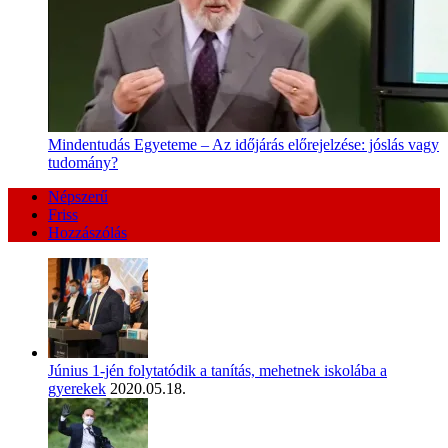
Mindentudás Egyeteme – Az időjárás előrejelzése: jóslás vagy
tudomány?
Népszerű
Friss
Hozzászólás
Június 1-jén folytatódik a tanítás, mehetnek iskolába a
gyerekek
2020.05.18.