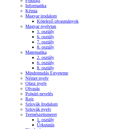
Földrajz
Informatika
Kémia
Magyar irodalom
Kötelező olvasmányok
Magyar nyelvtan
1. osztály
6. osztály
7. osztály
8. osztály
Matematika
2. osztály
6. osztály
8. osztály
Mindentudás Egyeteme
Német nyelv
Olasz nyelv
Olvasás
Polgári nevelés
Rajz
Szlovák Irodalom
Szlovák nyelv
Természetismeret
1. osztály
Űrkutatás