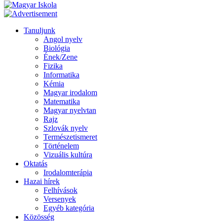
Tanuljunk
Angol nyelv
Biológia
Ének/Zene
Fizika
Informatika
Kémia
Magyar irodalom
Matematika
Magyar nyelvtan
Rajz
Szlovák nyelv
Természetismeret
Történelem
Vizuális kultúra
Oktatás
Irodalomterápia
Hazai hírek
Felhívások
Versenyek
Egyéb kategória
Közösség