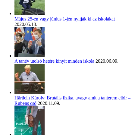
Május 25-én vagy június 1-jén nyitják ki az iskolákat
2020.05.13.
A tanév utolsó hetére kinyit minden iskola
2020.06.09.
Härtlein Károly: Brutális fizika, avagy amit a tanterem elbír –
Rubens cső
2020.11.09.