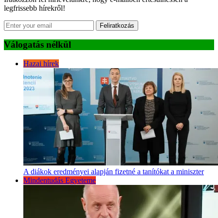
legfrissebb hírekről!
Feliratkozás
Válogatás nélkül
Hazai hírek
A diákok eredményei alapján fizetné a tanítókat a miniszter
Mindentudás Egyeteme