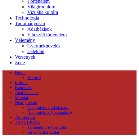
Történelem
Világirodalom
Vizuális kultúra
Technológia
Tudományosan
Adatbázisok
Elbeszélt történelem
Vélemény
Gyermeknevelés
Lélektan
Versenyek
Zene
Home
Home 2
Rólunk
Kapcsolat
Adatvédelem
Mesetár
Népi játékok
Népi játékok adatbázisa
Népi játékok (Csemadok)
Álláskereső
TANULJUNK
Történelmi évfordulók
Informatika szótár