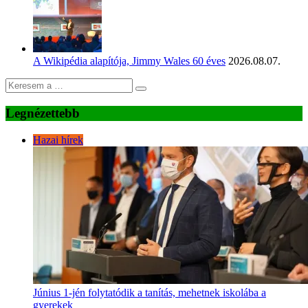
A Wikipédia alapítója, Jimmy Wales 60 éves
2026.08.07.
Legnézettebb
Hazai hírek
Június 1-jén folytatódik a tanítás, mehetnek iskolába a
gyerekek