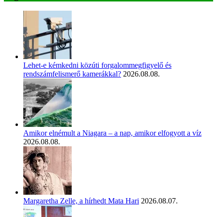
Lehet-e kémkedni közúti forgalommegfigyelő és
rendszámfelismerő kamerákkal?
2026.08.08.
Amikor elnémult a Niagara – a nap, amikor elfogyott a víz
2026.08.08.
Margaretha Zelle, a hírhedt Mata Hari
2026.08.07.