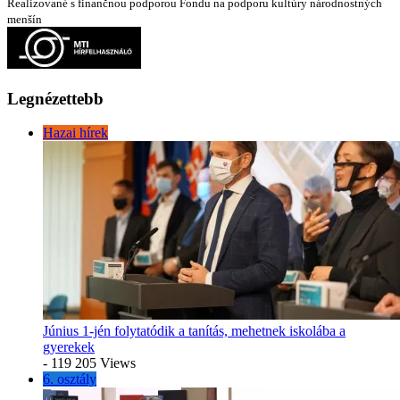
Realizované s finančnou podporou Fondu na podporu kultúry národnostných
menšín
Legnézettebb
Hazai hírek
Június 1-jén folytatódik a tanítás, mehetnek iskolába a
gyerekek
- 119 205 Views
6. osztály