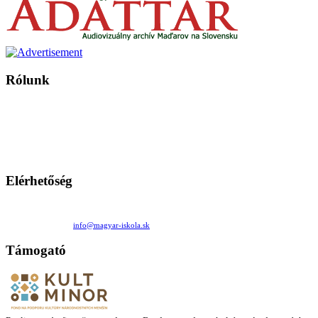
Rólunk
A Magyar Iskola a szlovákiai magyar iskolák, tanárok, szülők és
persze a diákok fóruma
Ezen az oldalon esetenként olyan írások jelennek meg, amelyek a hagyományos iskolafelfogástól eltérő
mintákat népszerűsítenek. Ennek következtében előfordulhat, hogy az idetévedő kiskorú felhasználók
látóköre gyorsabban szélesedik, mint azt a szülők esetleg szeretnék.
Elérhetőség
Családi Kör Egyesület/Združenie rod. kruhov
Medzilaborecká 17, 82101 Bratislava
+421 911 732 190 |
info@magyar-iskola.sk
Támogató