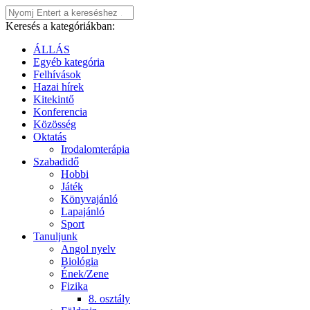
Keresés a kategóriákban:
ÁLLÁS
Egyéb kategória
Felhívások
Hazai hírek
Kitekintő
Konferencia
Közösség
Oktatás
Irodalomterápia
Szabadidő
Hobbi
Játék
Könyvajánló
Lapajánló
Sport
Tanuljunk
Angol nyelv
Biológia
Ének/Zene
Fizika
8. osztály