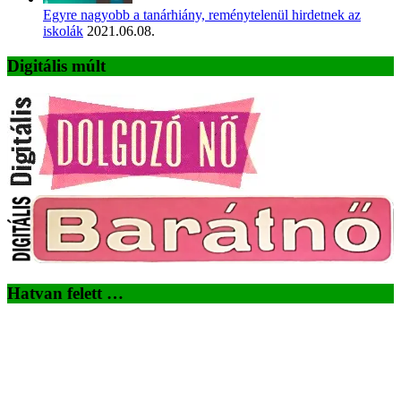
Egyre nagyobb a tanárhiány, reménytelenül hirdetnek az
iskolák
2021.06.08.
Digitális múlt
Hatvan felett …