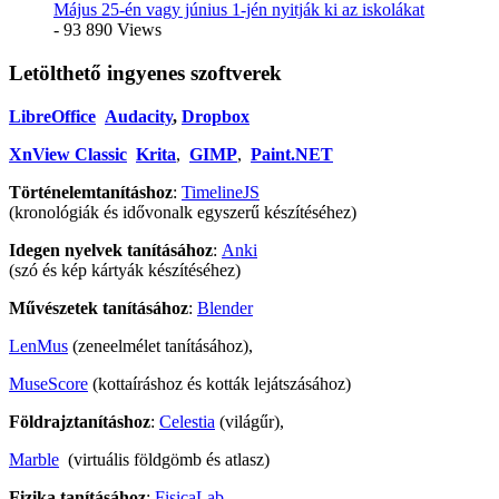
Május 25-én vagy június 1-jén nyitják ki az iskolákat
- 93 890 Views
Letölthető ingyenes szoftverek
LibreOffice
Audacity
,
Dropbox
XnView Classic
Krita
,
GIMP
,
Paint.NET
Történelemtanításhoz
:
TimelineJS
(kronológiák és idővonalk egyszerű készítéséhez)
Idegen nyelvek tanításához
:
Anki
(szó és kép kártyák készítéséhez)
Művészetek tanításához
:
Blender
LenMus
(zeneelmélet tanításához),
MuseScore
(kottaíráshoz és kották lejátszásához)
Földrajztanításhoz
:
Celestia
(világűr),
Marble
(virtuális földgömb és atlasz)
Fizika tanításához
:
FisicaLab