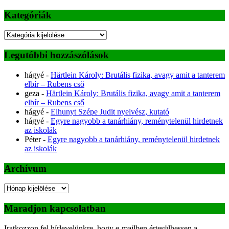
Kategóriák
Kategóriák
Legutóbbi hozzászólások
hágyé
-
Härtlein Károly: Brutális fizika, avagy amit a tanterem
elbír – Rubens cső
geza
-
Härtlein Károly: Brutális fizika, avagy amit a tanterem
elbír – Rubens cső
hágyé
-
Elhunyt Szépe Judit nyelvész, kutató
hágyé
-
Egyre nagyobb a tanárhiány, reménytelenül hirdetnek
az iskolák
Péter
-
Egyre nagyobb a tanárhiány, reménytelenül hirdetnek
az iskolák
Archívum
Archívum
Maradjon kapcsolatban
Iratkozzon fel hírlevelünkre, hogy e-mailben értesülhessen a