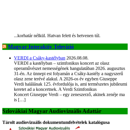
...korhatár nélkül. Hatvan felett és hetvenen túl.
Magyar Interaktív Televízió
VERDI a Csáky-kastélyban
2026.08.08.
VERDI a kastélyban – szimfonikus koncert az olasz
operaművészet nemességének hangulatában 2026. augusztus
31-én. Az ünnepi est folyamán a Csáky-kastély a nagyszerű
olasz zene terévé alakul. A 2026-os év egyben Giuseppe
Verdi halálának 125. évfordulója is, ami természetes jubileumi
keretet ad a koncertnek. A Verdi Szimfonikus
Koncert Giuseppe Verdi – egy zeneszerző, akinek zenéje ma
is […]
Szlovákiai Magyar Audiovizuális Adattár
Tárolt audiovizuális dokumentumfelvételek katalógusa