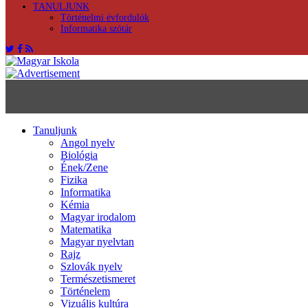
TANULJUNK
Történelmi évfordulók
Informatika szótár
Tanuljunk
Angol nyelv
Biológia
Ének/Zene
Fizika
Informatika
Kémia
Magyar irodalom
Matematika
Magyar nyelvtan
Rajz
Szlovák nyelv
Természetismeret
Történelem
Vizuális kultúra