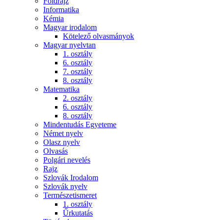
Földrajz
Informatika
Kémia
Magyar irodalom
Kötelező olvasmányok
Magyar nyelvtan
1. osztály
6. osztály
7. osztály
8. osztály
Matematika
2. osztály
6. osztály
8. osztály
Mindentudás Egyeteme
Német nyelv
Olasz nyelv
Olvasás
Polgári nevelés
Rajz
Szlovák Irodalom
Szlovák nyelv
Természetismeret
1. osztály
Űrkutatás