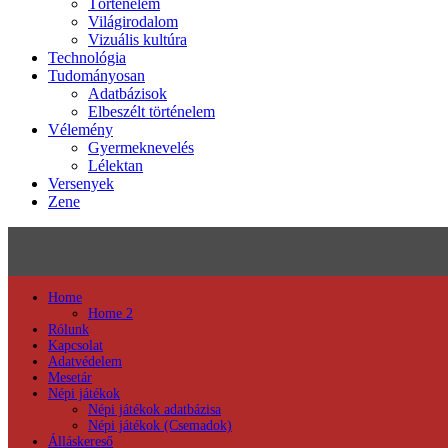
Történelem
Világirodalom
Vizuális kultúra
Technológia
Tudományosan
Adatbázisok
Elbeszélt történelem
Vélemény
Gyermeknevelés
Lélektan
Versenyek
Zene
Home
Home 2
Rólunk
Kapcsolat
Adatvédelem
Mesetár
Népi játékok
Népi játékok adatbázisa
Népi játékok (Csemadok)
Álláskereső