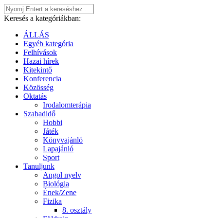
Keresés a kategóriákban:
ÁLLÁS
Egyéb kategória
Felhívások
Hazai hírek
Kitekintő
Konferencia
Közösség
Oktatás
Irodalomterápia
Szabadidő
Hobbi
Játék
Könyvajánló
Lapajánló
Sport
Tanuljunk
Angol nyelv
Biológia
Ének/Zene
Fizika
8. osztály