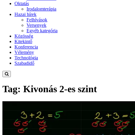
Oktatás
Irodalomterápia
Hazai hírek
Felhívások
Versenyek
Egyéb kategória
Közösség
Kitekintő
Konferencia
Vélemény
Technológia
Szabadidő
Tag: Kivonás 2-es szint