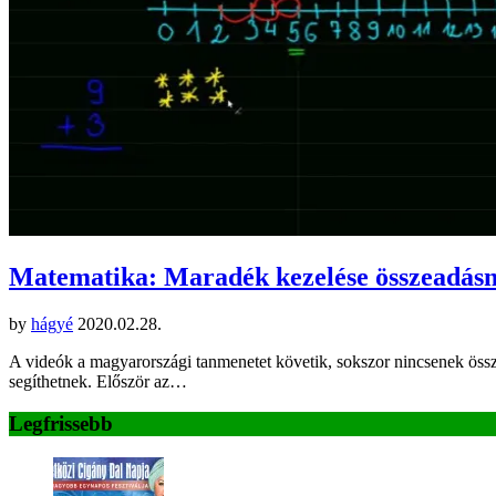
Matematika: Maradék kezelése összeadásn
by
hágyé
2020.02.28.
A videók a magyarországi tanmenetet követik, sokszor nincsenek összha
segíthetnek. Először az…
Legfrissebb