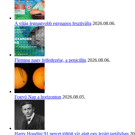
A világ legnagyobb egynapos fesztiválja
2026.08.06.
Fleming nagy felfedezése, a penicillin
2026.08.06.
Fogyó Nap a horizonton
2026.08.05.
Harry Houdini 91 percet töltött víz alatt egy lezárt tartályban
20