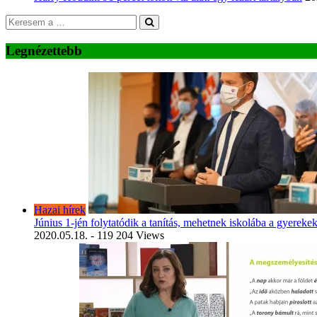
Legnézettebb
Hazai hírek
Június 1-jén folytatódik a tanítás, mehetnek iskolába a gyereke
2020.05.18.
- 119 204 Views