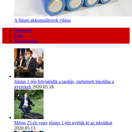
A lítium akkumulátorok világa
Népszerű
Friss
Hozzászólás
Június 1-jén folytatódik a tanítás, mehetnek iskolába a
gyerekek
2020.05.18.
Május 25-én vagy június 1-jén nyitják ki az iskolákat
2020.05.13.