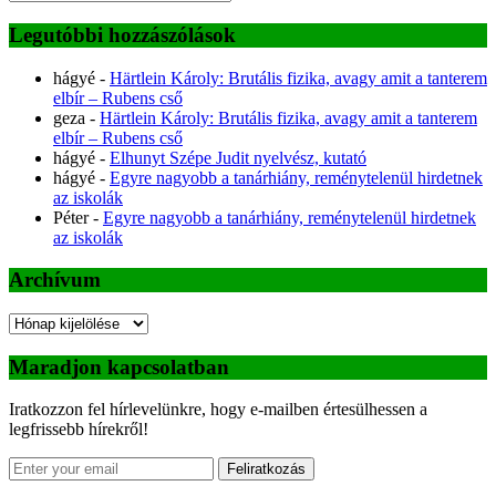
Legutóbbi hozzászólások
hágyé
-
Härtlein Károly: Brutális fizika, avagy amit a tanterem
elbír – Rubens cső
geza
-
Härtlein Károly: Brutális fizika, avagy amit a tanterem
elbír – Rubens cső
hágyé
-
Elhunyt Szépe Judit nyelvész, kutató
hágyé
-
Egyre nagyobb a tanárhiány, reménytelenül hirdetnek
az iskolák
Péter
-
Egyre nagyobb a tanárhiány, reménytelenül hirdetnek
az iskolák
Archívum
Archívum
Maradjon kapcsolatban
Iratkozzon fel hírlevelünkre, hogy e-mailben értesülhessen a
legfrissebb hírekről!
Feliratkozás