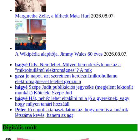
Margaretha Zelle, a hírhedt Mata Hari
2026.08.07.
A Wikipédia alapítója, Jimmy Wales 60 éves
2026.08.07.
hágyé
Üdv. Nem lehet. Milyen berendezés lenne az a
"mikrohullámú elektromágnes"? A mik
geza
jo napot. azt szeretnem kerdezni.mikrohullamu
elektromagnessel lelehet gyozni a
hágyé
Szépe Judit publikációs jegyzéke (megjelent lektorált
munkák) Kötetek: Szépe Jud
hágyé
Hát, nehéz lehet eltalálni mi a jó a gyereknek, vagy
hogy milyen tanári hozzááll
Péter
Jó napot, a tapasztalatom az, hogy nem is a tanárok
létszáma kevés, hanem az agr
Digitális múlt