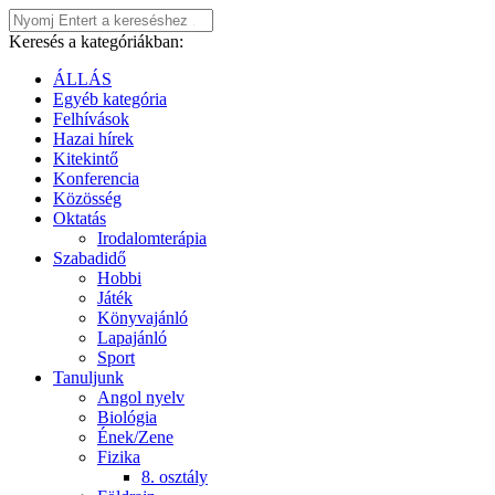
Keresés a kategóriákban:
ÁLLÁS
Egyéb kategória
Felhívások
Hazai hírek
Kitekintő
Konferencia
Közösség
Oktatás
Irodalomterápia
Szabadidő
Hobbi
Játék
Könyvajánló
Lapajánló
Sport
Tanuljunk
Angol nyelv
Biológia
Ének/Zene
Fizika
8. osztály