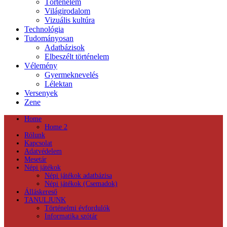
Történelem
Világirodalom
Vizuális kultúra
Technológia
Tudományosan
Adatbázisok
Elbeszélt történelem
Vélemény
Gyermeknevelés
Lélektan
Versenyek
Zene
Home
Home 2
Rólunk
Kapcsolat
Adatvédelem
Mesetár
Népi játékok
Népi játékok adatbázisa
Népi játékok (Csemadok)
Álláskereső
TANULJUNK
Történelmi évfordulók
Informatika szótár