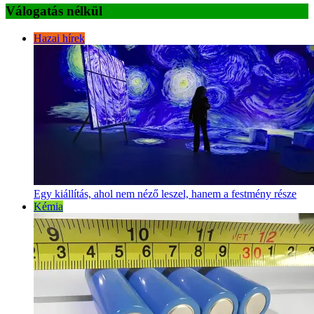
Válogatás nélkül
Hazai hírek
Egy kiállítás, ahol nem néző leszel, hanem a festmény része
Kémia