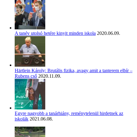
A tanév utolsó hetére kinyit minden iskola
2020.06.09.
Härtlein Károly: Brutális fizika, avagy amit a tanterem elbír –
Rubens cső
2020.11.09.
Egyre nagyobb a tanárhiány, reménytelenül hirdetnek az
iskolák
2021.06.08.