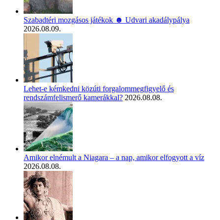
Szabadtéri mozgásos játékok ☻ Udvari akadálypálya
2026.08.09.
Lehet-e kémkedni közúti forgalommegfigyelő és
rendszámfelismerő kamerákkal?
2026.08.08.
Amikor elnémult a Niagara – a nap, amikor elfogyott a víz
2026.08.08.