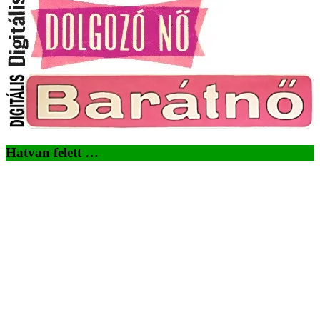
Hatvan felett …