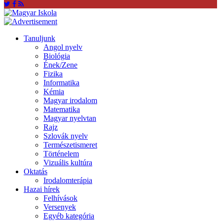
Tanuljunk
Angol nyelv
Biológia
Ének/Zene
Fizika
Informatika
Kémia
Magyar irodalom
Matematika
Magyar nyelvtan
Rajz
Szlovák nyelv
Természetismeret
Történelem
Vizuális kultúra
Oktatás
Irodalomterápia
Hazai hírek
Felhívások
Versenyek
Egyéb kategória