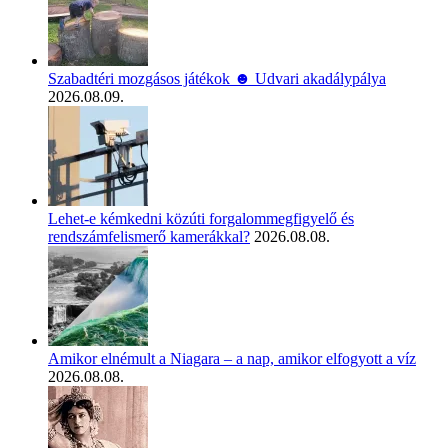
Szabadtéri mozgásos játékok ☻ Udvari akadálypálya
2026.08.09.
Lehet-e kémkedni közúti forgalommegfigyelő és
rendszámfelismerő kamerákkal?
2026.08.08.
Amikor elnémult a Niagara – a nap, amikor elfogyott a víz
2026.08.08.