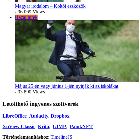
Magyar irodalom – Költői eszközök
- 96 069 Views
Hazai hírek
Május 25-én vagy június 1-jén nyitják ki az iskolákat
- 93 890 Views
Letölthető ingyenes szoftverek
LibreOffice
Audacity
,
Dropbox
XnView Classic
Krita
,
GIMP
,
Paint.NET
Történelemtanításhoz
:
TimelineJS