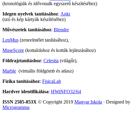
(kronológiák és idővonalk egyszerű készítéséhez)
Idegen nyelvek tanításához
:
Anki
(szó és kép kártyák készítéséhez)
Művészetek tanításához
:
Blender
LenMus
(zeneelmélet tanításához),
MuseScore
(kottaíráshoz és kották lejátszásához)
Földrajztanításhoz
:
Celestia
(világűr),
Marble
(virtuális földgömb és atlasz)
Fizika tanításához
:
FisicaLab
Hardver identifikálása
:
HWiNFO32/64
ISSN 2585-853X
© Copyright 2019
Magyar Iskola
· Designed by
Microgramma