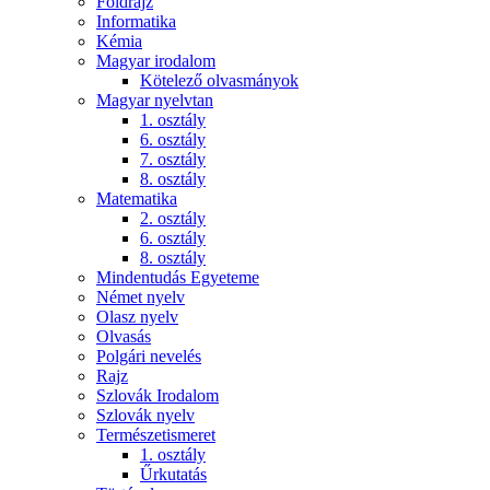
Földrajz
Informatika
Kémia
Magyar irodalom
Kötelező olvasmányok
Magyar nyelvtan
1. osztály
6. osztály
7. osztály
8. osztály
Matematika
2. osztály
6. osztály
8. osztály
Mindentudás Egyeteme
Német nyelv
Olasz nyelv
Olvasás
Polgári nevelés
Rajz
Szlovák Irodalom
Szlovák nyelv
Természetismeret
1. osztály
Űrkutatás