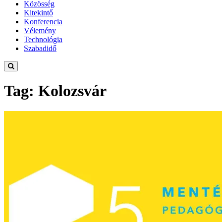
Közösség
Kitekintő
Konferencia
Vélemény
Technológia
Szabadidő
Tag: Kolozsvár