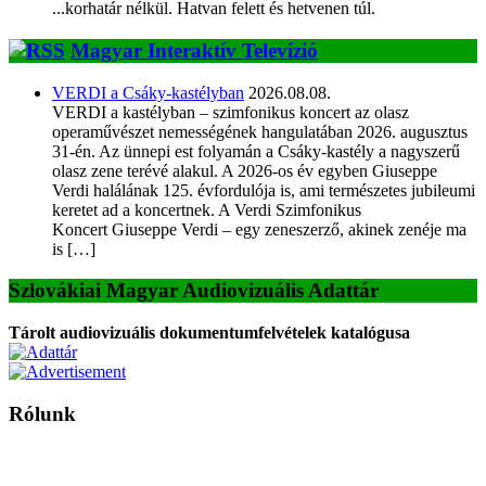
...korhatár nélkül. Hatvan felett és hetvenen túl.
Magyar Interaktív Televízió
VERDI a Csáky-kastélyban
2026.08.08.
VERDI a kastélyban – szimfonikus koncert az olasz
operaművészet nemességének hangulatában 2026. augusztus
31-én. Az ünnepi est folyamán a Csáky-kastély a nagyszerű
olasz zene terévé alakul. A 2026-os év egyben Giuseppe
Verdi halálának 125. évfordulója is, ami természetes jubileumi
keretet ad a koncertnek. A Verdi Szimfonikus
Koncert Giuseppe Verdi – egy zeneszerző, akinek zenéje ma
is […]
Szlovákiai Magyar Audiovizuális Adattár
Tárolt audiovizuális dokumentumfelvételek katalógusa
Rólunk
A Magyar Iskola a szlovákiai magyar iskolák, tanárok, szülők és
persze a diákok fóruma