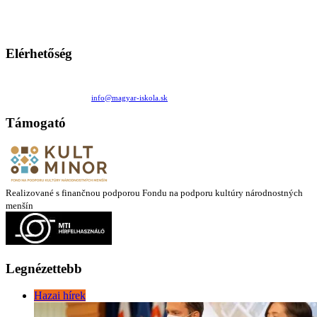
Ezen az oldalon esetenként olyan írások jelennek meg, amelyek a hagyományos iskolafelfogástól eltérő
mintákat népszerűsítenek. Ennek következtében előfordulhat, hogy az idetévedő kiskorú felhasználók
látóköre gyorsabban szélesedik, mint azt a szülők esetleg szeretnék.
Elérhetőség
Családi Kör Egyesület/Združenie rod. kruhov
Medzilaborecká 17, 82101 Bratislava
+421 911 732 190 |
info@magyar-iskola.sk
Támogató
Realizované s finančnou podporou Fondu na podporu kultúry národnostných
menšín
Legnézettebb
Hazai hírek