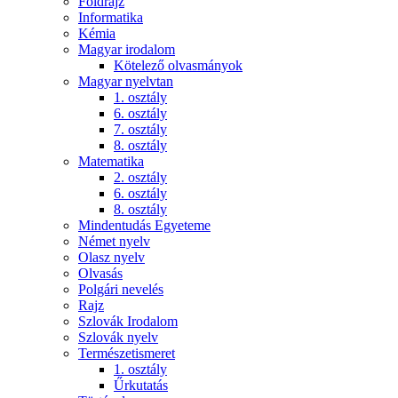
Földrajz
Informatika
Kémia
Magyar irodalom
Kötelező olvasmányok
Magyar nyelvtan
1. osztály
6. osztály
7. osztály
8. osztály
Matematika
2. osztály
6. osztály
8. osztály
Mindentudás Egyeteme
Német nyelv
Olasz nyelv
Olvasás
Polgári nevelés
Rajz
Szlovák Irodalom
Szlovák nyelv
Természetismeret
1. osztály
Űrkutatás