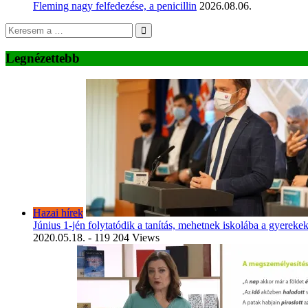
Fleming nagy felfedezése, a penicillin
2026.08.06.
Legnézettebb
Hazai hírek
Június 1-jén folytatódik a tanítás, mehetnek iskolába a gyereke
2020.05.18.
- 119 204 Views