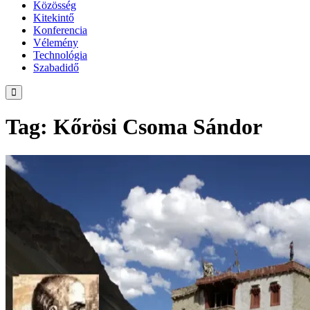
Közösség
Kitekintő
Konferencia
Vélemény
Technológia
Szabadidő
Tag: Kőrösi Csoma Sándor