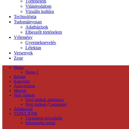
Történelem
Világirodalom
Vizuális kultúra
Technológia
Tudományosan
Adatbázisok
Elbeszélt történelem
Vélemény
Gyermeknevelés
Lélektan
Versenyek
Zene
Home
Home 2
Rólunk
Kapcsolat
Adatvédelem
Mesetár
Népi játékok
Népi játékok adatbázisa
Népi játékok (Csemadok)
Álláskereső
TANULJUNK
Történelmi évfordulók
Informatika szótár