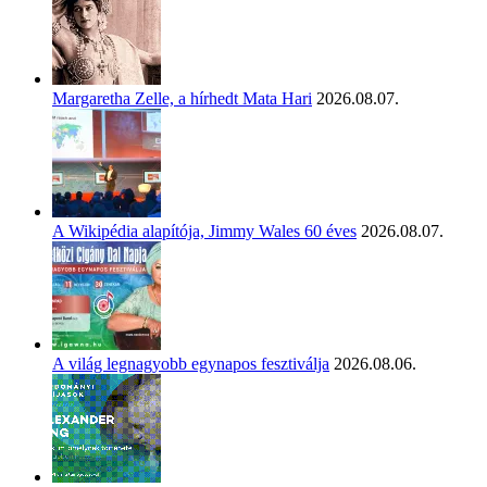
Margaretha Zelle, a hírhedt Mata Hari
2026.08.07.
A Wikipédia alapítója, Jimmy Wales 60 éves
2026.08.07.
A világ legnagyobb egynapos fesztiválja
2026.08.06.