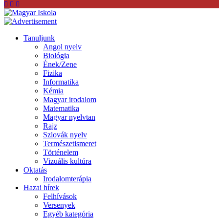
Tanuljunk
Angol nyelv
Biológia
Ének/Zene
Fizika
Informatika
Kémia
Magyar irodalom
Matematika
Magyar nyelvtan
Rajz
Szlovák nyelv
Természetismeret
Történelem
Vizuális kultúra
Oktatás
Irodalomterápia
Hazai hírek
Felhívások
Versenyek
Egyéb kategória