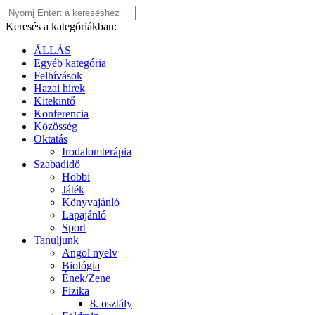
Keresés a kategóriákban:
ÁLLÁS
Egyéb kategória
Felhívások
Hazai hírek
Kitekintő
Konferencia
Közösség
Oktatás
Irodalomterápia
Szabadidő
Hobbi
Játék
Könyvajánló
Lapajánló
Sport
Tanuljunk
Angol nyelv
Biológia
Ének/Zene
Fizika
8. osztály